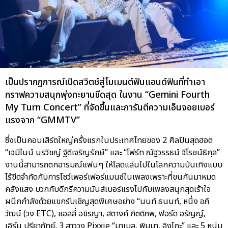
เป็นปรากฏการณ์เปิดสวิตช์สู่โมเมนต์ฟันแอนด์ฟินที่ทำเอา
กราฟความสนุกพุ่งทะยานขีดสุด ในงาน “Gemini Fourth
My Turn Concert” ที่จัดขึ้นและการันตีความเอ็นจอยเบอร์
แรงจาก “GMMTV”
ซึ่งเป็นคอนเสิร์ตใหญ่ครั้งแรกในประเทศไทยของ 2 ศิลปินสุดฮอต
“เจมีไนน์ นรวิชญ์ ฐิติเจริญรักษ์” และ “โฟร์ท ณัฐวรรธน์ จิโรชน์ธิกุล”
งานนี้สามารถตกอารมณ์แฟนๆ ให้โลดแล่นไปในโลกความบันเทิงแบบ
ไร้ขีดจำกัดกับการโชว์เพอร์เฟอร์แมนซ์ในเพลงเพราะที่ขนกันมาหมด
คลังแสง บวกกับดีกรีความมันส์เบอร์แรงไปกับเพลงสนุกสุดเร้าใจ
ผนึกกำลังด้วยแขกรับเชิญสุดพิเศษอย่าง “นนท์ ธนนท์, หนึ่ง อภิ
วัฒน์ (วง ETC), แอลลี่ อชิรญา, สตางค์ กิตติภพ, ฟอร์ด อรัญญ์,
เอิร์น ปรียาภัทย์, 3 สาววง Pixxie “มาเบล, พิมมา, อิงโกะ” และ 5 หนุ่ม