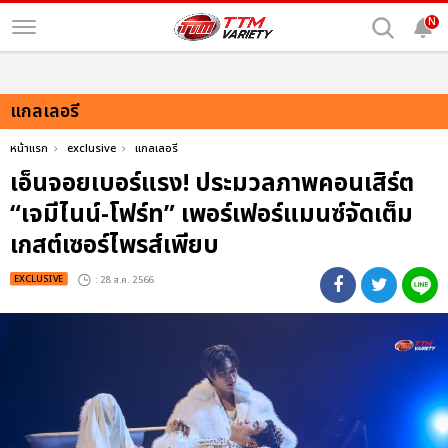
N
แกลเลอรี
หน้าแรก
exclusive
แกลเลอรี
เอ็นจอยเบอร์แรง! ประมวลภาพคอนเสิร์ต
“เจมีไนน์-โฟร์ท” เพอร์เฟอร์แมนซ์จัดเต็ม
เกสต์เซอร์ไพรส์เพียบ
EXCLUSIVE
: 28 ส.ค. 2566