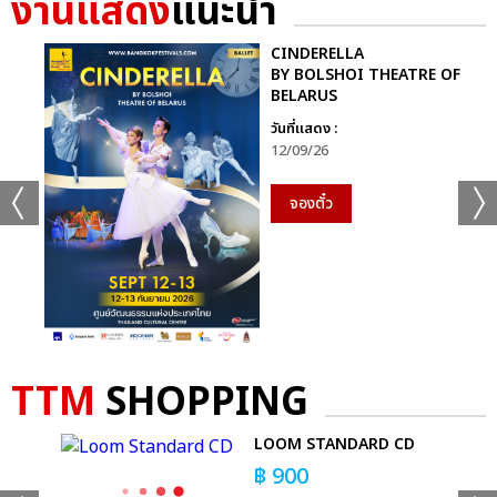
งานแสดง
แนะนำ
+35
CINDERELLA
BY BOLSHOI THEATRE OF
ดูรูปทั้งหมด
BELARUS
วันที่แสดง :
12/09/26
จองตั๋ว
เเท็กที่เกี่ยวข้อง :
GEMINI FOURTH MY TURN CONCERT
TTM
SHOPPING
 T-
LOOM STANDARD CD
แชร์ :
SHARE
TWEET
LINE
฿
900