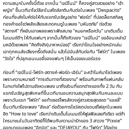
ความสนุกในครั้งนี้ด้วย จากนั้น “เจมีไนน์” ก็ควงคู่สาวสวยอย่าง “เจ้า
หญิง” ขึ้นเวทีมาโชว์ลีลาในสไตล์ลาตินกันต่อในเพลง “Despacito”
ก่อนที่จะส่งไมค์ต่อให้กับแขกรับเชิญอย่าง “ฟอร์ด” ที่ปลดล็อกสกิลหู
ทองคำขอโชว์พลังเสียงสะกดคนดูในเพลง “มหันตภัย” ต่อด้วย
“สตางค์” ที่หยิบเอาเพลงเพราะฟังสบาย “หมอกหรือควัน” มาเติมเต็ม
โมเมนต์ดีๆ ให้กับแฟนๆ จากนั้นก็ถึงคิวของ “เจมีไนน์” ขออ้อนเหล่ามั
มหมีด้วยเพลง “คิดถึงจัง(มาหาหน่อย)” เรียกว่าโดนใจอย่างหนักเล่น
เอาทุกคนส่งเสียงกรี๊ดดังสนั่น แล้วไปมันส์กันต่อกับ “โฟร์ท” ในเพลง
“วัดใจ” ที่ปลุกเอนเนอจี้ของแฟนๆ ให้เอ็นจอยเบอร์แรง
ก่อนที่ “เจมีไนน์-โฟร์ท-สตางค์-ฟอร์ด-เอิร์น” จะคว้าไมค์มาโชว์เพลง
เพราะความหมายดี “การเดินทางที่สวยงาม” พร้อมกับภาพที่แฟนคลับ
โบกแท่งไฟไปตามจังหวะเพลง มาถึงส่วนที่แตกต่างของทั้ง 2 วัน กับ
แขกรับเชิญสุดพิเศษที่ขึ้นเวทีมามอบความสนุกสุดฟินกันคนละแบบ
เพราะวันแรก “โฟร์ท” ขอทำเซอร์ไพรส์ควงคู่สาวสวยสุดฮอต “แอลลี่”
ขึ้นเวทีมาร้องเพลง “ลังเล” ต่อด้วยการโชว์สเตปแดนซ์ไฟลุกในเพลง
ฮิต “How to love” เรียกว่าเติมเต็มโมเมนต์ให้ฟูลฟีลเลยทีเดียว แต่ถ้า
ใครมาชมในวันอาทิตย์ก็ได้พบกับความน่ารักของ 3 สาววง “Pixxie”
ออกมาแจมเพลง “อีกนิด” และ “DEJAYOU” กับ “โฟร์ท” ได้อย่าง