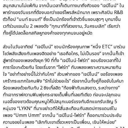
สนุกสนานไม่แพ้กัน จากนั้นเวลาก็เดินทางมาถึงคิวของ “เจมีไนน์” ใน
พาร์ทของวันแรกที่ต้องบอกว่าเซอร์ไพรส์หนักมาก เพราะศิลปิน R&B
ตัวท็อป “นนท์ ธนนท์” ซึ่งเป็นนักร้องที่เจ้าตัวชื่นชอบสุดๆ บุกมาขึ้น
เวทีร่วมแจมใน 2 เพลงดัง “ทุกนาทีที่สวยงาม, วันครบเลิก” เรียกว่า
ทั้งคู่ได้ปลดล็อกสกิลหูทองคำของทุกคนจนอยู่หมัด
ส่วนในวันอาทิตย์ “เจมีไนน์” ชวนนักร้องคุณภาพ “หนึ่ง ETC” มาร่วม
โชว์พลังเสียงกับเพลงฮิตอย่าง “เธอคือใคร, ไม่เป็นรอง” จากนั้นก็เข้า
สู่พาร์ทของเพลงดังยุค 90 ที่ทั้ง “เจมีไนน์-โฟร์ท” ชอบร้องเวลาที่ไป
คาราโอเกะด้วยกัน โดยเริ่มจาก “โฟร์ท” กับเพลงเพราะความหมายกิน
ใจ “อย่าทำอย่างนี้ไม่ว่ากับใคร” ส่วนฟากของ “เจมีไนน์” ขอร้องเพลง
เศร้ากระแทกใจคนฟัง “รักไม่ช่วยอะไร” ต่อจากนั้นทั้งคู่ก็ขอจับไมค์มา
ร้องเพลงด้วยกันกับ 2 ซิงเกิ้ลฮิต “ท้องฟ้ากับแสงดาว, ระหว่างทาง”
ทำเอากราฟความฟินพุ่งกระจายเต็มพื้นที่เลยทีเดียว ก่อนจะปลุกเอน
เนอจี้ของชาวด้อมคุณหนูให้ไปสนุกเบอร์แรงกับอีกแขกรับเชิญ 5
หนุ่มวง “LYKN” ที่มาเขย่าเวทีให้สั่นสะเทือนกับสเตปการแดนซ์ใน
เพลง “Umm Umm” จากนั้น “เจมีไนน์-โฟร์ท” ก็ออกมาร่วมประชัน
ความจอยในเพลง “เลิกกับเขาเดี๋ยวเหงาเป็นเพื่อน, เขินให้หน่อย”