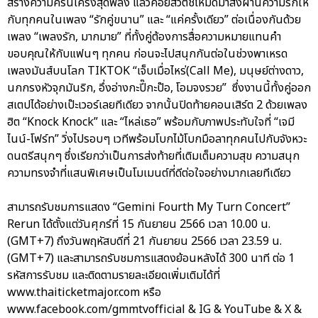
สร้างความครื้นเครงสุดพลัง แล้วค่อยสวิตช์โหมดมาส่งผ่านความรักให้
กับทุกคนในเพลง “รักคู่ขนาน” และ “แค่ครั้งเดียว” ต่อเนื่องกันด้วย
เพลง “เพลงรัก, มากมาย” ที่ทั้งคู่ต้องการสื่อความหมายแทนคำ
ขอบคุณให้กับแฟนๆ ทุกคน ก่อนจะไปสนุกกันต่อในช่วงพาเหรด
เพลงมันส์บนโลก TIKTOK “เจ็บเมื่อไหร่(Call Me), มนุษย์ต่างดาว,
นกกรงหัวจุกมันริก, อึ่งอ่างกะปี๊กะป๊อ, โอมจงรวย” ซึ่งงานนี้ทั้งคู่ออก
สเตปได้อย่างเป๊ะเวอร์เลยทีเดียว จากนั้นปิดท้ายคอนเสิร์ต 2 ด้วยเพลง
ฮิต “Knock Knock” และ “ไหล่เธอ” พร้อมกับภาพประทับใจที่ “เจมี
ไนน์-โฟร์ท” วิ่งไปรอบๆ เวทีพร้อมโบกไม้โบกมือลาทุกคนไปกับจังหวะ
ดนตรีสนุกๆ ซึ่งเรียกว่าเป็นการส่งท้ายที่เติมเต็มความสุข ความสนุก
ความทรงจำที่แสนพิเศษเป็นโมเมนต์ที่ดีต่อใจอย่างมากเลยทีเดียว
สามารถรับชมการแสดง “Gemini Fourth My Turn Concert”
Rerun ได้ตั้งแต่วันศุกร์ที่ 15 กันยายน 2566 เวลา 10.00 น.
(GMT+7) ถึงวันพฤหัสบดีที่ 21 กันยายน 2566 เวลา 23.59 น.
(GMT+7) และสามารถรับชมการแสดงย้อนหลังได้ 300 นาที ต่อ 1
รหัสการรับชม และติดตามรายละเอียดเพิ่มเติมได้ที่
www.thaiticketmajor.com หรือ
www.facebook.com/gmmtvofficial & IG & YouTube & X &