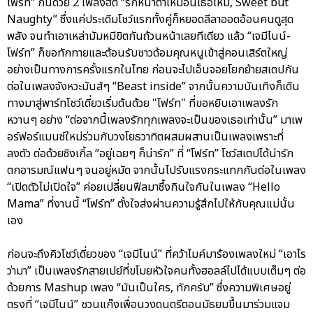
โฟร์ท” กันด้วย 2 เพลงฮิต “รักหน้าตาเหมือนเธอไหม, Sweet but
Naughty” ซึ่งแค่ประเดิมโชว์แรกทั้งคู่ก็หยอดลีลาออดอ้อนคนดูสุด
พลัง จนทำเอาเหล่ามัมหมีขิตกันถ้วนหน้าเลยทีเดียว แล้ว “เจมีไนน์-
โฟร์ท” ก็ขอทักทายและต้อนรับชาวด้อมคุณหนูเข้าสู่คอนเสิร์ตใหญ่
อย่างเป็นทางการครั้งแรกในไทย ก่อนจะไปเอ็นจอยโยกย้ายสเตปกัน
ต่อในเพลงจังหวะมันส์ๆ “Beast inside” จากนั้นความบันเทิงก็เดิน
ทางมาสู่พาร์ทโชว์เดี่ยวเริ่มต้นด้วย "โฟร์ท" ที่ขอหยิบเอาเพลงรัก
หวานๆ อย่าง “ต่อจากนี้เพลงรักทุกเพลงจะเป็นของเธอเท่านั้น” มาเพ
อร์ฟอร์แมนซ์ใหม่ร่วมกับวงโยธวาทิตผสมผสานเป็นเพลงเพราะที่
ลงตัว ต่อด้วยซิงเกิ้ล “อยู่เฉยๆ ก็น่ารัก” ที่ “โฟร์ท” โชว์สเตปได้น่ารัก
ตกอารมณ์แฟนๆ จนอยู่หมัด จากนั้นไปรับแรงกระแทกกันต่อในเพลง
“เปิดตัวไม่เปิดใจ” ค่อยเปลี่ยนฟีลมาซึ้งกินใจกันในเพลง “Hello
Mama” ที่งานนี้ “โฟร์ท” ตั้งใจส่งผ่านความรู้สึกไปให้กับคุณแม่นั้น
เอง
ก่อนจะถึงคิวโชว์เดี่ยวของ “เจมีไนน์” ที่คว้าไมค์มาร้องเพลงใหม่ “เอาไร
ว่ามา” เป็นเพลงรักสายเปย์ที่ขโมยหัวใจคนทั้งฮอลล์ไปได้แบบเต็มๆ ต่อ
ด้วยการ Mashup เพลง “มันเป็นใคร, ทักครับ” ซึ่งความพิเศษอยู่
ตรงที่ “เจมีไนน์” ชวนแก๊งเพื่อนวงดนตรีตอนมัธยมขึ้นมาร่วมแจม