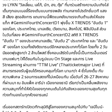
วง LYKN “วิลเลี่ยม, เลโก้, นัท, ฮง, ตุ้ย” ที่มาร่วมสร้างความบันเทิงใส่
เต็มทุกเอนเนอจี้ร้องเต้นแบบทรงพลัง ท่ามกลางโปรดักชั่นเวที แสง
สี เสียง สุดอลังการ แถมงานนี้ฟีดแบคยังมาแรงเกินต้านส่งให้แฮช
แท็ก #GeminiFourthConcertD1 พุ่งขึ้น X TRENDS “อันดับ 1”
ของโลก, ประเทศไทย, มาเลเซีย, เวียดนาม, สิงคโปร์, ฟิลิปปินส์ ส่วน
ในวันที่สอง #GeminiFourthConcertD2 สถิติ X TRENDS
“อันดับ 1” ของประเทศมาเลเซีย, “อันดับ 2” ประเทศไทย และ “อันดับ
4” ของโลก รวมทั้งยังติดเทรนด์อีกหลายประเทศทั่วโลก โดยทั้ง 2 วัน
มียอดพุ่งสูงกว่า 2 ล้านโพสต์ ซึ่งคอนเสิร์ตในครั้งนี้เป็นการเอ็นเตอร์
เทนแฟนๆ ให้ได้ชมกันในรูปแบบ On Stage และการ Live
Streaming ผ่านทาง “TTM Live” (Thaiticketmajor Live) ที่
สามารถรองรับผู้ชมได้ครอบคลุมทั่วโลก นานกว่า 4 ชั่วโมงเต็ม กับ
ความพิเศษ 2 รอบการแสดงที่ไม่เหมือนกัน เมื่อวันที่ 26-27 สิงหาคม
ที่ผ่านมา ณ อิมแพ็ค อารีน่า เมืองทองธานี เรียกว่าเป็นคลื่นพลังงาน
ความสนุกที่ทำให้หัวใจของทุกคนเต้นไปกับจังหวะของความสุขกับทุก
ท่วงทำนองในทุกห้วงอารมณ์
เริ่มออกสตาร์ทเปิดเวทีทะลุมิติสู่โลกของความสนุกไปกับ “เจมีไนน์-