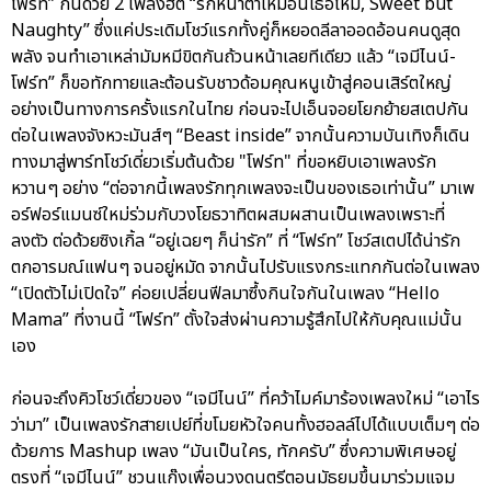
โฟร์ท” กันด้วย 2 เพลงฮิต “รักหน้าตาเหมือนเธอไหม, Sweet but
Naughty” ซึ่งแค่ประเดิมโชว์แรกทั้งคู่ก็หยอดลีลาออดอ้อนคนดูสุด
พลัง จนทำเอาเหล่ามัมหมีขิตกันถ้วนหน้าเลยทีเดียว แล้ว “เจมีไนน์-
โฟร์ท” ก็ขอทักทายและต้อนรับชาวด้อมคุณหนูเข้าสู่คอนเสิร์ตใหญ่
อย่างเป็นทางการครั้งแรกในไทย ก่อนจะไปเอ็นจอยโยกย้ายสเตปกัน
ต่อในเพลงจังหวะมันส์ๆ “Beast inside” จากนั้นความบันเทิงก็เดิน
ทางมาสู่พาร์ทโชว์เดี่ยวเริ่มต้นด้วย "โฟร์ท" ที่ขอหยิบเอาเพลงรัก
หวานๆ อย่าง “ต่อจากนี้เพลงรักทุกเพลงจะเป็นของเธอเท่านั้น” มาเพ
อร์ฟอร์แมนซ์ใหม่ร่วมกับวงโยธวาทิตผสมผสานเป็นเพลงเพราะที่
ลงตัว ต่อด้วยซิงเกิ้ล “อยู่เฉยๆ ก็น่ารัก” ที่ “โฟร์ท” โชว์สเตปได้น่ารัก
ตกอารมณ์แฟนๆ จนอยู่หมัด จากนั้นไปรับแรงกระแทกกันต่อในเพลง
“เปิดตัวไม่เปิดใจ” ค่อยเปลี่ยนฟีลมาซึ้งกินใจกันในเพลง “Hello
Mama” ที่งานนี้ “โฟร์ท” ตั้งใจส่งผ่านความรู้สึกไปให้กับคุณแม่นั้น
เอง
ก่อนจะถึงคิวโชว์เดี่ยวของ “เจมีไนน์” ที่คว้าไมค์มาร้องเพลงใหม่ “เอาไร
ว่ามา” เป็นเพลงรักสายเปย์ที่ขโมยหัวใจคนทั้งฮอลล์ไปได้แบบเต็มๆ ต่อ
ด้วยการ Mashup เพลง “มันเป็นใคร, ทักครับ” ซึ่งความพิเศษอยู่
ตรงที่ “เจมีไนน์” ชวนแก๊งเพื่อนวงดนตรีตอนมัธยมขึ้นมาร่วมแจม