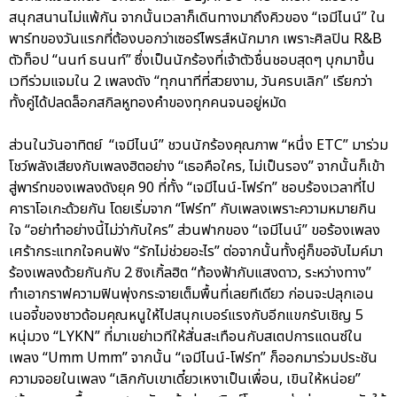
สนุกสนานไม่แพ้กัน จากนั้นเวลาก็เดินทางมาถึงคิวของ “เจมีไนน์” ใน
พาร์ทของวันแรกที่ต้องบอกว่าเซอร์ไพรส์หนักมาก เพราะศิลปิน R&B
ตัวท็อป “นนท์ ธนนท์” ซึ่งเป็นนักร้องที่เจ้าตัวชื่นชอบสุดๆ บุกมาขึ้น
เวทีร่วมแจมใน 2 เพลงดัง “ทุกนาทีที่สวยงาม, วันครบเลิก” เรียกว่า
ทั้งคู่ได้ปลดล็อกสกิลหูทองคำของทุกคนจนอยู่หมัด
ส่วนในวันอาทิตย์ “เจมีไนน์” ชวนนักร้องคุณภาพ “หนึ่ง ETC” มาร่วม
โชว์พลังเสียงกับเพลงฮิตอย่าง “เธอคือใคร, ไม่เป็นรอง” จากนั้นก็เข้า
สู่พาร์ทของเพลงดังยุค 90 ที่ทั้ง “เจมีไนน์-โฟร์ท” ชอบร้องเวลาที่ไป
คาราโอเกะด้วยกัน โดยเริ่มจาก “โฟร์ท” กับเพลงเพราะความหมายกิน
ใจ “อย่าทำอย่างนี้ไม่ว่ากับใคร” ส่วนฟากของ “เจมีไนน์” ขอร้องเพลง
เศร้ากระแทกใจคนฟัง “รักไม่ช่วยอะไร” ต่อจากนั้นทั้งคู่ก็ขอจับไมค์มา
ร้องเพลงด้วยกันกับ 2 ซิงเกิ้ลฮิต “ท้องฟ้ากับแสงดาว, ระหว่างทาง”
ทำเอากราฟความฟินพุ่งกระจายเต็มพื้นที่เลยทีเดียว ก่อนจะปลุกเอน
เนอจี้ของชาวด้อมคุณหนูให้ไปสนุกเบอร์แรงกับอีกแขกรับเชิญ 5
หนุ่มวง “LYKN” ที่มาเขย่าเวทีให้สั่นสะเทือนกับสเตปการแดนซ์ใน
เพลง “Umm Umm” จากนั้น “เจมีไนน์-โฟร์ท” ก็ออกมาร่วมประชัน
ความจอยในเพลง “เลิกกับเขาเดี๋ยวเหงาเป็นเพื่อน, เขินให้หน่อย”