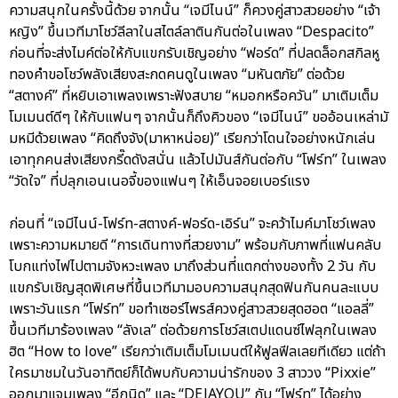
ความสนุกในครั้งนี้ด้วย จากนั้น “เจมีไนน์” ก็ควงคู่สาวสวยอย่าง “เจ้า
หญิง” ขึ้นเวทีมาโชว์ลีลาในสไตล์ลาตินกันต่อในเพลง “Despacito”
ก่อนที่จะส่งไมค์ต่อให้กับแขกรับเชิญอย่าง “ฟอร์ด” ที่ปลดล็อกสกิลหู
ทองคำขอโชว์พลังเสียงสะกดคนดูในเพลง “มหันตภัย” ต่อด้วย
“สตางค์” ที่หยิบเอาเพลงเพราะฟังสบาย “หมอกหรือควัน” มาเติมเต็ม
โมเมนต์ดีๆ ให้กับแฟนๆ จากนั้นก็ถึงคิวของ “เจมีไนน์” ขออ้อนเหล่ามั
มหมีด้วยเพลง “คิดถึงจัง(มาหาหน่อย)” เรียกว่าโดนใจอย่างหนักเล่น
เอาทุกคนส่งเสียงกรี๊ดดังสนั่น แล้วไปมันส์กันต่อกับ “โฟร์ท” ในเพลง
“วัดใจ” ที่ปลุกเอนเนอจี้ของแฟนๆ ให้เอ็นจอยเบอร์แรง
ก่อนที่ “เจมีไนน์-โฟร์ท-สตางค์-ฟอร์ด-เอิร์น” จะคว้าไมค์มาโชว์เพลง
เพราะความหมายดี “การเดินทางที่สวยงาม” พร้อมกับภาพที่แฟนคลับ
โบกแท่งไฟไปตามจังหวะเพลง มาถึงส่วนที่แตกต่างของทั้ง 2 วัน กับ
แขกรับเชิญสุดพิเศษที่ขึ้นเวทีมามอบความสนุกสุดฟินกันคนละแบบ
เพราะวันแรก “โฟร์ท” ขอทำเซอร์ไพรส์ควงคู่สาวสวยสุดฮอต “แอลลี่”
ขึ้นเวทีมาร้องเพลง “ลังเล” ต่อด้วยการโชว์สเตปแดนซ์ไฟลุกในเพลง
ฮิต “How to love” เรียกว่าเติมเต็มโมเมนต์ให้ฟูลฟีลเลยทีเดียว แต่ถ้า
ใครมาชมในวันอาทิตย์ก็ได้พบกับความน่ารักของ 3 สาววง “Pixxie”
ออกมาแจมเพลง “อีกนิด” และ “DEJAYOU” กับ “โฟร์ท” ได้อย่าง