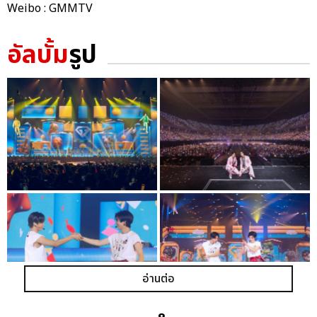
Weibo : GMMTV
อัลบั้ม
รูป
อ่านต่อ