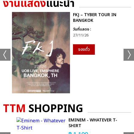
งานแสดง
แนะนำ
+35
FKJ – TYBER TOUR IN
BANGKOK
ดูรูปทั้งหมด
วันที่แสดง :
27/11/26
จองตั๋ว
เเท็กที่เกี่ยวข้อง :
GEMINI FOURTH MY TURN CONCERT
TTM
SHOPPING
'M
EMINEM - WHATEVER T-
แชร์ :
SHARE
TWEET
LINE
 T-
SHIRT