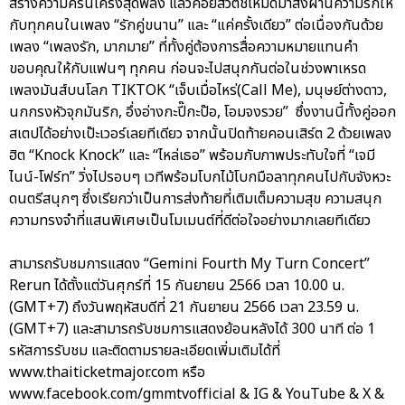
สร้างความครื้นเครงสุดพลัง แล้วค่อยสวิตช์โหมดมาส่งผ่านความรักให้
กับทุกคนในเพลง “รักคู่ขนาน” และ “แค่ครั้งเดียว” ต่อเนื่องกันด้วย
เพลง “เพลงรัก, มากมาย” ที่ทั้งคู่ต้องการสื่อความหมายแทนคำ
ขอบคุณให้กับแฟนๆ ทุกคน ก่อนจะไปสนุกกันต่อในช่วงพาเหรด
เพลงมันส์บนโลก TIKTOK “เจ็บเมื่อไหร่(Call Me), มนุษย์ต่างดาว,
นกกรงหัวจุกมันริก, อึ่งอ่างกะปี๊กะป๊อ, โอมจงรวย” ซึ่งงานนี้ทั้งคู่ออก
สเตปได้อย่างเป๊ะเวอร์เลยทีเดียว จากนั้นปิดท้ายคอนเสิร์ต 2 ด้วยเพลง
ฮิต “Knock Knock” และ “ไหล่เธอ” พร้อมกับภาพประทับใจที่ “เจมี
ไนน์-โฟร์ท” วิ่งไปรอบๆ เวทีพร้อมโบกไม้โบกมือลาทุกคนไปกับจังหวะ
ดนตรีสนุกๆ ซึ่งเรียกว่าเป็นการส่งท้ายที่เติมเต็มความสุข ความสนุก
ความทรงจำที่แสนพิเศษเป็นโมเมนต์ที่ดีต่อใจอย่างมากเลยทีเดียว
สามารถรับชมการแสดง “Gemini Fourth My Turn Concert”
Rerun ได้ตั้งแต่วันศุกร์ที่ 15 กันยายน 2566 เวลา 10.00 น.
(GMT+7) ถึงวันพฤหัสบดีที่ 21 กันยายน 2566 เวลา 23.59 น.
(GMT+7) และสามารถรับชมการแสดงย้อนหลังได้ 300 นาที ต่อ 1
รหัสการรับชม และติดตามรายละเอียดเพิ่มเติมได้ที่
www.thaiticketmajor.com หรือ
www.facebook.com/gmmtvofficial & IG & YouTube & X &