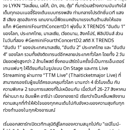
วง LYKN “วิลเลี่ยม, เลโก้, นัท, ฮง, ตุ้ย” ที่มาร่วมสร้างความบันเทิงใส่
เต็มทุกเอนเนอจี้ร้องเต้นแบบทรงพลัง ท่ามกลางโปรดักชั่นเวที แสง
สี เสียง สุดอลังการ แถมงานนี้ฟีดแบคยังมาแรงเกินต้านส่งให้แฮช
แท็ก #GeminiFourthConcertD1 พุ่งขึ้น X TRENDS “อันดับ 1”
ของโลก, ประเทศไทย, มาเลเซีย, เวียดนาม, สิงคโปร์, ฟิลิปปินส์ ส่วน
ในวันที่สอง #GeminiFourthConcertD2 สถิติ X TRENDS
“อันดับ 1” ของประเทศมาเลเซีย, “อันดับ 2” ประเทศไทย และ “อันดับ
4” ของโลก รวมทั้งยังติดเทรนด์อีกหลายประเทศทั่วโลก โดยทั้ง 2 วัน
มียอดพุ่งสูงกว่า 2 ล้านโพสต์ ซึ่งคอนเสิร์ตในครั้งนี้เป็นการเอ็นเตอร์
เทนแฟนๆ ให้ได้ชมกันในรูปแบบ On Stage และการ Live
Streaming ผ่านทาง “TTM Live” (Thaiticketmajor Live) ที่
สามารถรองรับผู้ชมได้ครอบคลุมทั่วโลก นานกว่า 4 ชั่วโมงเต็ม กับ
ความพิเศษ 2 รอบการแสดงที่ไม่เหมือนกัน เมื่อวันที่ 26-27 สิงหาคม
ที่ผ่านมา ณ อิมแพ็ค อารีน่า เมืองทองธานี เรียกว่าเป็นคลื่นพลังงาน
ความสนุกที่ทำให้หัวใจของทุกคนเต้นไปกับจังหวะของความสุขกับทุก
ท่วงทำนองในทุกห้วงอารมณ์
เริ่มออกสตาร์ทเปิดเวทีทะลุมิติสู่โลกของความสนุกไปกับ “เจมีไนน์-