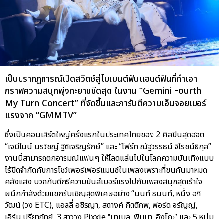
เป็นปรากฏการณ์เปิดสวิตช์สู่โมเมนต์ฟันแอนด์ฟินที่ทำเอา
กราฟความสนุกพุ่งทะยานขีดสุด ในงาน “Gemini Fourth
My Turn Concert” ที่จัดขึ้นและการันตีความเอ็นจอยเบอร์
แรงจาก “GMMTV”
ซึ่งเป็นคอนเสิร์ตใหญ่ครั้งแรกในประเทศไทยของ 2 ศิลปินสุดฮอต
“เจมีไนน์ นรวิชญ์ ฐิติเจริญรักษ์” และ “โฟร์ท ณัฐวรรธน์ จิโรชน์ธิกุล”
งานนี้สามารถตกอารมณ์แฟนๆ ให้โลดแล่นไปในโลกความบันเทิงแบบ
ไร้ขีดจำกัดกับการโชว์เพอร์เฟอร์แมนซ์ในเพลงเพราะที่ขนกันมาหมด
คลังแสง บวกกับดีกรีความมันส์เบอร์แรงไปกับเพลงสนุกสุดเร้าใจ
ผนึกกำลังด้วยแขกรับเชิญสุดพิเศษอย่าง “นนท์ ธนนท์, หนึ่ง อภิ
วัฒน์ (วง ETC), แอลลี่ อชิรญา, สตางค์ กิตติภพ, ฟอร์ด อรัญญ์,
เอิร์น ปรียาภัทย์, 3 สาววง Pixxie “มาเบล, พิมมา, อิงโกะ” และ 5 หนุ่ม