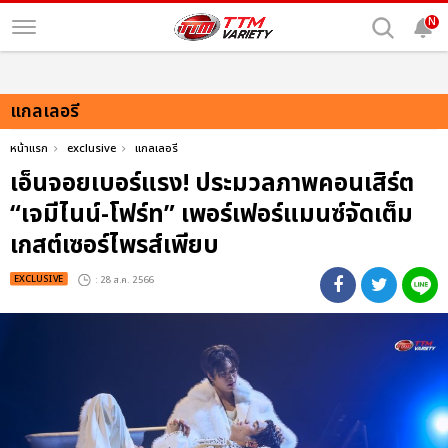
N
แกลเลอรี
หน้าแรก
exclusive
แกลเลอรี
เอ็นจอยเบอร์แรง! ประมวลภาพคอนเสิร์ต
“เจมีไนน์-โฟร์ท” เพอร์เฟอร์แมนซ์จัดเต็ม
เกสต์เซอร์ไพรส์เพียบ
EXCLUSIVE
: 28 ส.ค. 2566