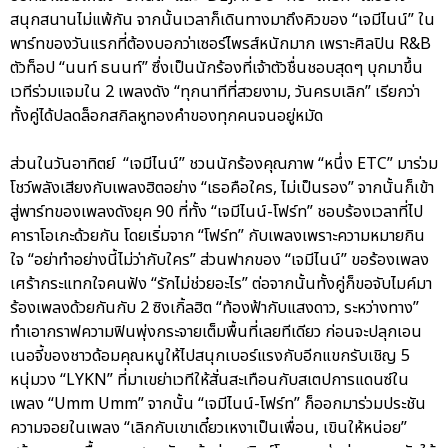
สนุกสนานไม่แพ้กัน จากนั้นเวลาก็เดินทางมาถึงคิวของ “เจมีไนน์” ใน
พาร์ทของวันแรกที่ต้องบอกว่าเซอร์ไพรส์หนักมาก เพราะศิลปิน R&B
ตัวท็อป “นนท์ ธนนท์” ซึ่งเป็นนักร้องที่เจ้าตัวชื่นชอบสุดๆ บุกมาขึ้น
เวทีร่วมแจมใน 2 เพลงดัง “ทุกนาทีที่สวยงาม, วันครบเลิก” เรียกว่า
ทั้งคู่ได้ปลดล็อกสกิลหูทองคำของทุกคนจนอยู่หมัด
ส่วนในวันอาทิตย์ “เจมีไนน์” ชวนนักร้องคุณภาพ “หนึ่ง ETC” มาร่วม
โชว์พลังเสียงกับเพลงฮิตอย่าง “เธอคือใคร, ไม่เป็นรอง” จากนั้นก็เข้า
สู่พาร์ทของเพลงดังยุค 90 ที่ทั้ง “เจมีไนน์-โฟร์ท” ชอบร้องเวลาที่ไป
คาราโอเกะด้วยกัน โดยเริ่มจาก “โฟร์ท” กับเพลงเพราะความหมายกิน
ใจ “อย่าทำอย่างนี้ไม่ว่ากับใคร” ส่วนฟากของ “เจมีไนน์” ขอร้องเพลง
เศร้ากระแทกใจคนฟัง “รักไม่ช่วยอะไร” ต่อจากนั้นทั้งคู่ก็ขอจับไมค์มา
ร้องเพลงด้วยกันกับ 2 ซิงเกิ้ลฮิต “ท้องฟ้ากับแสงดาว, ระหว่างทาง”
ทำเอากราฟความฟินพุ่งกระจายเต็มพื้นที่เลยทีเดียว ก่อนจะปลุกเอน
เนอจี้ของชาวด้อมคุณหนูให้ไปสนุกเบอร์แรงกับอีกแขกรับเชิญ 5
หนุ่มวง “LYKN” ที่มาเขย่าเวทีให้สั่นสะเทือนกับสเตปการแดนซ์ใน
เพลง “Umm Umm” จากนั้น “เจมีไนน์-โฟร์ท” ก็ออกมาร่วมประชัน
ความจอยในเพลง “เลิกกับเขาเดี๋ยวเหงาเป็นเพื่อน, เขินให้หน่อย”