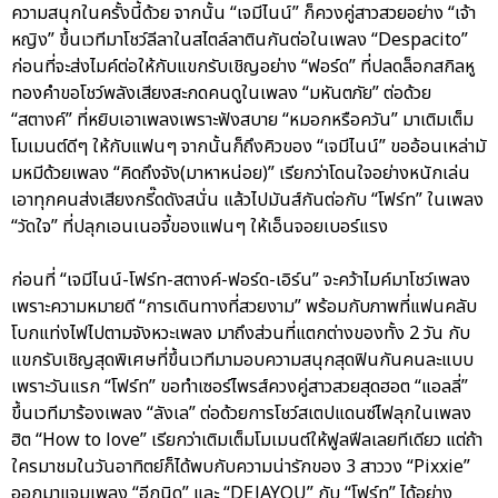
ความสนุกในครั้งนี้ด้วย จากนั้น “เจมีไนน์” ก็ควงคู่สาวสวยอย่าง “เจ้า
หญิง” ขึ้นเวทีมาโชว์ลีลาในสไตล์ลาตินกันต่อในเพลง “Despacito”
ก่อนที่จะส่งไมค์ต่อให้กับแขกรับเชิญอย่าง “ฟอร์ด” ที่ปลดล็อกสกิลหู
ทองคำขอโชว์พลังเสียงสะกดคนดูในเพลง “มหันตภัย” ต่อด้วย
“สตางค์” ที่หยิบเอาเพลงเพราะฟังสบาย “หมอกหรือควัน” มาเติมเต็ม
โมเมนต์ดีๆ ให้กับแฟนๆ จากนั้นก็ถึงคิวของ “เจมีไนน์” ขออ้อนเหล่ามั
มหมีด้วยเพลง “คิดถึงจัง(มาหาหน่อย)” เรียกว่าโดนใจอย่างหนักเล่น
เอาทุกคนส่งเสียงกรี๊ดดังสนั่น แล้วไปมันส์กันต่อกับ “โฟร์ท” ในเพลง
“วัดใจ” ที่ปลุกเอนเนอจี้ของแฟนๆ ให้เอ็นจอยเบอร์แรง
ก่อนที่ “เจมีไนน์-โฟร์ท-สตางค์-ฟอร์ด-เอิร์น” จะคว้าไมค์มาโชว์เพลง
เพราะความหมายดี “การเดินทางที่สวยงาม” พร้อมกับภาพที่แฟนคลับ
โบกแท่งไฟไปตามจังหวะเพลง มาถึงส่วนที่แตกต่างของทั้ง 2 วัน กับ
แขกรับเชิญสุดพิเศษที่ขึ้นเวทีมามอบความสนุกสุดฟินกันคนละแบบ
เพราะวันแรก “โฟร์ท” ขอทำเซอร์ไพรส์ควงคู่สาวสวยสุดฮอต “แอลลี่”
ขึ้นเวทีมาร้องเพลง “ลังเล” ต่อด้วยการโชว์สเตปแดนซ์ไฟลุกในเพลง
ฮิต “How to love” เรียกว่าเติมเต็มโมเมนต์ให้ฟูลฟีลเลยทีเดียว แต่ถ้า
ใครมาชมในวันอาทิตย์ก็ได้พบกับความน่ารักของ 3 สาววง “Pixxie”
ออกมาแจมเพลง “อีกนิด” และ “DEJAYOU” กับ “โฟร์ท” ได้อย่าง