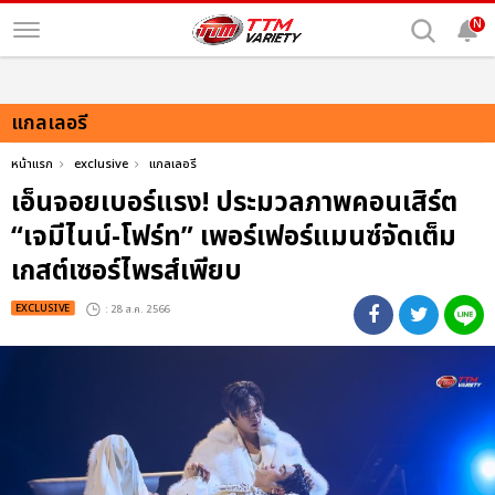
N
แกลเลอรี
หน้าแรก
exclusive
แกลเลอรี
เอ็นจอยเบอร์แรง! ประมวลภาพคอนเสิร์ต
“เจมีไนน์-โฟร์ท” เพอร์เฟอร์แมนซ์จัดเต็ม
เกสต์เซอร์ไพรส์เพียบ
EXCLUSIVE
: 28 ส.ค. 2566