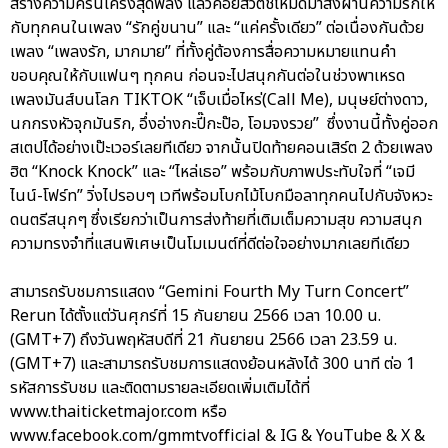
สร้างความครื้นเครงสุดพลัง แล้วค่อยสวิตช์โหมดมาส่งผ่านความรักให้
กับทุกคนในเพลง “รักคู่ขนาน” และ “แค่ครั้งเดียว” ต่อเนื่องกันด้วย
เพลง “เพลงรัก, มากมาย” ที่ทั้งคู่ต้องการสื่อความหมายแทนคำ
ขอบคุณให้กับแฟนๆ ทุกคน ก่อนจะไปสนุกกันต่อในช่วงพาเหรด
เพลงมันส์บนโลก TIKTOK “เจ็บเมื่อไหร่(Call Me), มนุษย์ต่างดาว,
นกกรงหัวจุกมันริก, อึ่งอ่างกะปี๊กะป๊อ, โอมจงรวย” ซึ่งงานนี้ทั้งคู่ออก
สเตปได้อย่างเป๊ะเวอร์เลยทีเดียว จากนั้นปิดท้ายคอนเสิร์ต 2 ด้วยเพลง
ฮิต “Knock Knock” และ “ไหล่เธอ” พร้อมกับภาพประทับใจที่ “เจมี
ไนน์-โฟร์ท” วิ่งไปรอบๆ เวทีพร้อมโบกไม้โบกมือลาทุกคนไปกับจังหวะ
ดนตรีสนุกๆ ซึ่งเรียกว่าเป็นการส่งท้ายที่เติมเต็มความสุข ความสนุก
ความทรงจำที่แสนพิเศษเป็นโมเมนต์ที่ดีต่อใจอย่างมากเลยทีเดียว
สามารถรับชมการแสดง “Gemini Fourth My Turn Concert”
Rerun ได้ตั้งแต่วันศุกร์ที่ 15 กันยายน 2566 เวลา 10.00 น.
(GMT+7) ถึงวันพฤหัสบดีที่ 21 กันยายน 2566 เวลา 23.59 น.
(GMT+7) และสามารถรับชมการแสดงย้อนหลังได้ 300 นาที ต่อ 1
รหัสการรับชม และติดตามรายละเอียดเพิ่มเติมได้ที่
www.thaiticketmajor.com หรือ
www.facebook.com/gmmtvofficial & IG & YouTube & X &