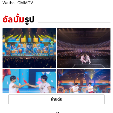
Weibo : GMMTV
อัลบั้ม
รูป
อ่านต่อ