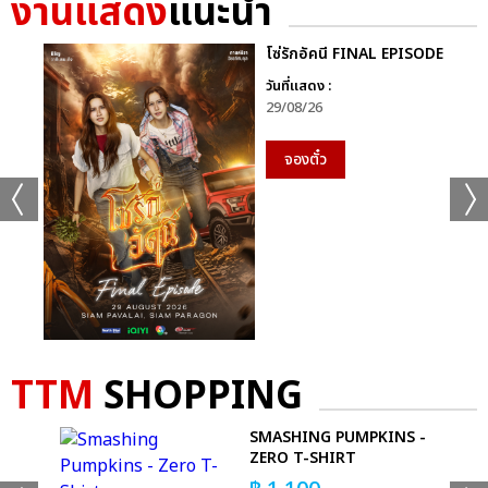
งานแสดง
แนะนำ
+35
โซ่รักอัคนี FINAL EPISODE
วันที่แสดง :
ดูรูปทั้งหมด
29/08/26
จองตั๋ว
เเท็กที่เกี่ยวข้อง :
GEMINI FOURTH MY TURN CONCERT
TTM
SHOPPING
SMASHING PUMPKINS -
แชร์ :
SHARE
TWEET
LINE
ZERO T-SHIRT