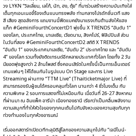
วง LYKN “วิลเลี่ยม, เลโก้, นัท, ฮง, ตุ้ย” ที่มาร่วมสร้างความบันเทิงใส่
เต็มทุกเอนเนอจี้ร้องเต้นแบบทรงพลัง ท่ามกลางโปรดักชั่นเวที แสง
สี เสียง สุดอลังการ แถมงานนี้ฟีดแบคยังมาแรงเกินต้านส่งให้แฮช
แท็ก #GeminiFourthConcertD1 พุ่งขึ้น X TRENDS “อันดับ 1”
ของโลก, ประเทศไทย, มาเลเซีย, เวียดนาม, สิงคโปร์, ฟิลิปปินส์ ส่วน
ในวันที่สอง #GeminiFourthConcertD2 สถิติ X TRENDS
“อันดับ 1” ของประเทศมาเลเซีย, “อันดับ 2” ประเทศไทย และ “อันดับ
4” ของโลก รวมทั้งยังติดเทรนด์อีกหลายประเทศทั่วโลก โดยทั้ง 2 วัน
มียอดพุ่งสูงกว่า 2 ล้านโพสต์ ซึ่งคอนเสิร์ตในครั้งนี้เป็นการเอ็นเตอร์
เทนแฟนๆ ให้ได้ชมกันในรูปแบบ On Stage และการ Live
Streaming ผ่านทาง “TTM Live” (Thaiticketmajor Live) ที่
สามารถรองรับผู้ชมได้ครอบคลุมทั่วโลก นานกว่า 4 ชั่วโมงเต็ม กับ
ความพิเศษ 2 รอบการแสดงที่ไม่เหมือนกัน เมื่อวันที่ 26-27 สิงหาคม
ที่ผ่านมา ณ อิมแพ็ค อารีน่า เมืองทองธานี เรียกว่าเป็นคลื่นพลังงาน
ความสนุกที่ทำให้หัวใจของทุกคนเต้นไปกับจังหวะของความสุขกับทุก
ท่วงทำนองในทุกห้วงอารมณ์
เริ่มออกสตาร์ทเปิดเวทีทะลุมิติสู่โลกของความสนุกไปกับ “เจมีไนน์-