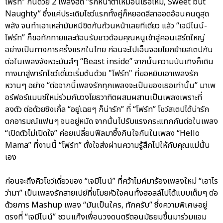
โฟร์ท” กันด้วย 2 เพลงฮิต “รักหน้าตาเหมือนเธอไหม, Sweet but
Naughty” ซึ่งแค่ประเดิมโชว์แรกทั้งคู่ก็หยอดลีลาออดอ้อนคนดูสุด
พลัง จนทำเอาเหล่ามัมหมีขิตกันถ้วนหน้าเลยทีเดียว แล้ว “เจมีไนน์-
โฟร์ท” ก็ขอทักทายและต้อนรับชาวด้อมคุณหนูเข้าสู่คอนเสิร์ตใหญ่
อย่างเป็นทางการครั้งแรกในไทย ก่อนจะไปเอ็นจอยโยกย้ายสเตปกัน
ต่อในเพลงจังหวะมันส์ๆ “Beast inside” จากนั้นความบันเทิงก็เดิน
ทางมาสู่พาร์ทโชว์เดี่ยวเริ่มต้นด้วย "โฟร์ท" ที่ขอหยิบเอาเพลงรัก
หวานๆ อย่าง “ต่อจากนี้เพลงรักทุกเพลงจะเป็นของเธอเท่านั้น” มาเพ
อร์ฟอร์แมนซ์ใหม่ร่วมกับวงโยธวาทิตผสมผสานเป็นเพลงเพราะที่
ลงตัว ต่อด้วยซิงเกิ้ล “อยู่เฉยๆ ก็น่ารัก” ที่ “โฟร์ท” โชว์สเตปได้น่ารัก
ตกอารมณ์แฟนๆ จนอยู่หมัด จากนั้นไปรับแรงกระแทกกันต่อในเพลง
“เปิดตัวไม่เปิดใจ” ค่อยเปลี่ยนฟีลมาซึ้งกินใจกันในเพลง “Hello
Mama” ที่งานนี้ “โฟร์ท” ตั้งใจส่งผ่านความรู้สึกไปให้กับคุณแม่นั้น
เอง
ก่อนจะถึงคิวโชว์เดี่ยวของ “เจมีไนน์” ที่คว้าไมค์มาร้องเพลงใหม่ “เอาไร
ว่ามา” เป็นเพลงรักสายเปย์ที่ขโมยหัวใจคนทั้งฮอลล์ไปได้แบบเต็มๆ ต่อ
ด้วยการ Mashup เพลง “มันเป็นใคร, ทักครับ” ซึ่งความพิเศษอยู่
ตรงที่ “เจมีไนน์” ชวนแก๊งเพื่อนวงดนตรีตอนมัธยมขึ้นมาร่วมแจม