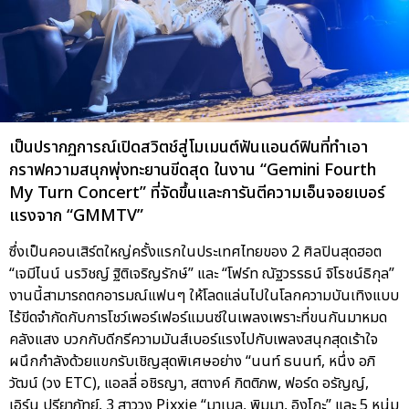
เป็นปรากฏการณ์เปิดสวิตช์สู่โมเมนต์ฟันแอนด์ฟินที่ทำเอา
กราฟความสนุกพุ่งทะยานขีดสุด ในงาน “Gemini Fourth
My Turn Concert” ที่จัดขึ้นและการันตีความเอ็นจอยเบอร์
แรงจาก “GMMTV”
ซึ่งเป็นคอนเสิร์ตใหญ่ครั้งแรกในประเทศไทยของ 2 ศิลปินสุดฮอต
“เจมีไนน์ นรวิชญ์ ฐิติเจริญรักษ์” และ “โฟร์ท ณัฐวรรธน์ จิโรชน์ธิกุล”
งานนี้สามารถตกอารมณ์แฟนๆ ให้โลดแล่นไปในโลกความบันเทิงแบบ
ไร้ขีดจำกัดกับการโชว์เพอร์เฟอร์แมนซ์ในเพลงเพราะที่ขนกันมาหมด
คลังแสง บวกกับดีกรีความมันส์เบอร์แรงไปกับเพลงสนุกสุดเร้าใจ
ผนึกกำลังด้วยแขกรับเชิญสุดพิเศษอย่าง “นนท์ ธนนท์, หนึ่ง อภิ
วัฒน์ (วง ETC), แอลลี่ อชิรญา, สตางค์ กิตติภพ, ฟอร์ด อรัญญ์,
เอิร์น ปรียาภัทย์, 3 สาววง Pixxie “มาเบล, พิมมา, อิงโกะ” และ 5 หนุ่ม