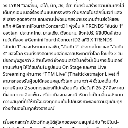
วง LYKN “วิลเลี่ยม, เลโก้, นัท, ฮง, ตุ้ย” ที่มาร่วมสร้างความบันเทิงใส่
เต็มทุกเอนเนอจี้ร้องเต้นแบบทรงพลัง ท่ามกลางโปรดักชั่นเวที แสง
สี เสียง สุดอลังการ แถมงานนี้ฟีดแบคยังมาแรงเกินต้านส่งให้แฮช
แท็ก #GeminiFourthConcertD1 พุ่งขึ้น X TRENDS “อันดับ 1”
ของโลก, ประเทศไทย, มาเลเซีย, เวียดนาม, สิงคโปร์, ฟิลิปปินส์ ส่วน
ในวันที่สอง #GeminiFourthConcertD2 สถิติ X TRENDS
“อันดับ 1” ของประเทศมาเลเซีย, “อันดับ 2” ประเทศไทย และ “อันดับ
4” ของโลก รวมทั้งยังติดเทรนด์อีกหลายประเทศทั่วโลก โดยทั้ง 2 วัน
มียอดพุ่งสูงกว่า 2 ล้านโพสต์ ซึ่งคอนเสิร์ตในครั้งนี้เป็นการเอ็นเตอร์
เทนแฟนๆ ให้ได้ชมกันในรูปแบบ On Stage และการ Live
Streaming ผ่านทาง “TTM Live” (Thaiticketmajor Live) ที่
สามารถรองรับผู้ชมได้ครอบคลุมทั่วโลก นานกว่า 4 ชั่วโมงเต็ม กับ
ความพิเศษ 2 รอบการแสดงที่ไม่เหมือนกัน เมื่อวันที่ 26-27 สิงหาคม
ที่ผ่านมา ณ อิมแพ็ค อารีน่า เมืองทองธานี เรียกว่าเป็นคลื่นพลังงาน
ความสนุกที่ทำให้หัวใจของทุกคนเต้นไปกับจังหวะของความสุขกับทุก
ท่วงทำนองในทุกห้วงอารมณ์
เริ่มออกสตาร์ทเปิดเวทีทะลุมิติสู่โลกของความสนุกไปกับ “เจมีไนน์-