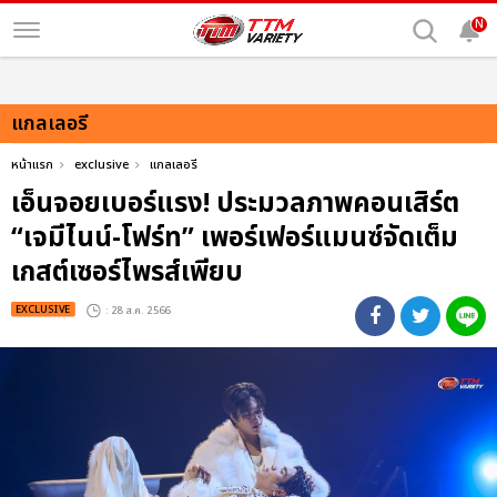
N
แกลเลอรี
หน้าแรก
exclusive
แกลเลอรี
เอ็นจอยเบอร์แรง! ประมวลภาพคอนเสิร์ต
“เจมีไนน์-โฟร์ท” เพอร์เฟอร์แมนซ์จัดเต็ม
เกสต์เซอร์ไพรส์เพียบ
EXCLUSIVE
: 28 ส.ค. 2566