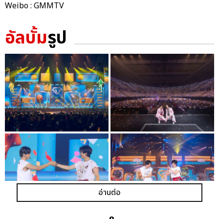
Weibo : GMMTV
อัลบั้ม
รูป
อ่านต่อ