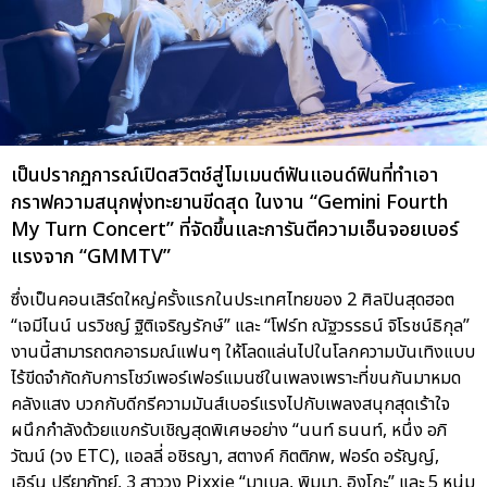
เป็นปรากฏการณ์เปิดสวิตช์สู่โมเมนต์ฟันแอนด์ฟินที่ทำเอา
กราฟความสนุกพุ่งทะยานขีดสุด ในงาน “Gemini Fourth
My Turn Concert” ที่จัดขึ้นและการันตีความเอ็นจอยเบอร์
แรงจาก “GMMTV”
ซึ่งเป็นคอนเสิร์ตใหญ่ครั้งแรกในประเทศไทยของ 2 ศิลปินสุดฮอต
“เจมีไนน์ นรวิชญ์ ฐิติเจริญรักษ์” และ “โฟร์ท ณัฐวรรธน์ จิโรชน์ธิกุล”
งานนี้สามารถตกอารมณ์แฟนๆ ให้โลดแล่นไปในโลกความบันเทิงแบบ
ไร้ขีดจำกัดกับการโชว์เพอร์เฟอร์แมนซ์ในเพลงเพราะที่ขนกันมาหมด
คลังแสง บวกกับดีกรีความมันส์เบอร์แรงไปกับเพลงสนุกสุดเร้าใจ
ผนึกกำลังด้วยแขกรับเชิญสุดพิเศษอย่าง “นนท์ ธนนท์, หนึ่ง อภิ
วัฒน์ (วง ETC), แอลลี่ อชิรญา, สตางค์ กิตติภพ, ฟอร์ด อรัญญ์,
เอิร์น ปรียาภัทย์, 3 สาววง Pixxie “มาเบล, พิมมา, อิงโกะ” และ 5 หนุ่ม