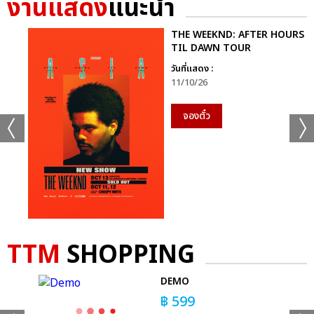
งานแสดง
แนะนำ
+35
THE WEEKND: AFTER HOURS
TIL DAWN TOUR
ดูรูปทั้งหมด
วันที่แสดง :
11/10/26
จองตั๋ว
เเท็กที่เกี่ยวข้อง :
GEMINI FOURTH MY TURN CONCERT
TTM
SHOPPING
-
DEMO
แชร์ :
SHARE
TWEET
LINE
LS
฿
599