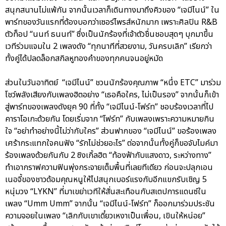
สนุกสนานไม่แพ้กัน จากนั้นเวลาก็เดินทางมาถึงคิวของ “เจมีไนน์” ใน
พาร์ทของวันแรกที่ต้องบอกว่าเซอร์ไพรส์หนักมาก เพราะศิลปิน R&B
ตัวท็อป “นนท์ ธนนท์” ซึ่งเป็นนักร้องที่เจ้าตัวชื่นชอบสุดๆ บุกมาขึ้น
เวทีร่วมแจมใน 2 เพลงดัง “ทุกนาทีที่สวยงาม, วันครบเลิก” เรียกว่า
ทั้งคู่ได้ปลดล็อกสกิลหูทองคำของทุกคนจนอยู่หมัด
ส่วนในวันอาทิตย์ “เจมีไนน์” ชวนนักร้องคุณภาพ “หนึ่ง ETC” มาร่วม
โชว์พลังเสียงกับเพลงฮิตอย่าง “เธอคือใคร, ไม่เป็นรอง” จากนั้นก็เข้า
สู่พาร์ทของเพลงดังยุค 90 ที่ทั้ง “เจมีไนน์-โฟร์ท” ชอบร้องเวลาที่ไป
คาราโอเกะด้วยกัน โดยเริ่มจาก “โฟร์ท” กับเพลงเพราะความหมายกิน
ใจ “อย่าทำอย่างนี้ไม่ว่ากับใคร” ส่วนฟากของ “เจมีไนน์” ขอร้องเพลง
เศร้ากระแทกใจคนฟัง “รักไม่ช่วยอะไร” ต่อจากนั้นทั้งคู่ก็ขอจับไมค์มา
ร้องเพลงด้วยกันกับ 2 ซิงเกิ้ลฮิต “ท้องฟ้ากับแสงดาว, ระหว่างทาง”
ทำเอากราฟความฟินพุ่งกระจายเต็มพื้นที่เลยทีเดียว ก่อนจะปลุกเอน
เนอจี้ของชาวด้อมคุณหนูให้ไปสนุกเบอร์แรงกับอีกแขกรับเชิญ 5
หนุ่มวง “LYKN” ที่มาเขย่าเวทีให้สั่นสะเทือนกับสเตปการแดนซ์ใน
เพลง “Umm Umm” จากนั้น “เจมีไนน์-โฟร์ท” ก็ออกมาร่วมประชัน
ความจอยในเพลง “เลิกกับเขาเดี๋ยวเหงาเป็นเพื่อน, เขินให้หน่อย”