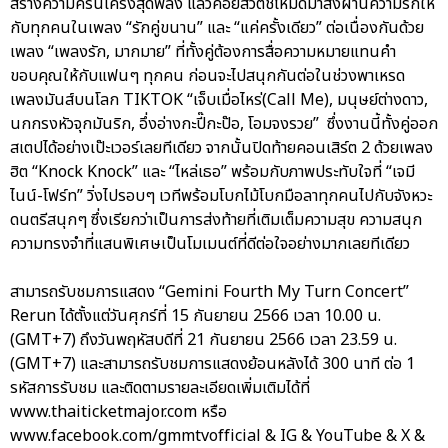
สร้างความครื้นเครงสุดพลัง แล้วค่อยสวิตช์โหมดมาส่งผ่านความรักให้
กับทุกคนในเพลง “รักคู่ขนาน” และ “แค่ครั้งเดียว” ต่อเนื่องกันด้วย
เพลง “เพลงรัก, มากมาย” ที่ทั้งคู่ต้องการสื่อความหมายแทนคำ
ขอบคุณให้กับแฟนๆ ทุกคน ก่อนจะไปสนุกกันต่อในช่วงพาเหรด
เพลงมันส์บนโลก TIKTOK “เจ็บเมื่อไหร่(Call Me), มนุษย์ต่างดาว,
นกกรงหัวจุกมันริก, อึ่งอ่างกะปี๊กะป๊อ, โอมจงรวย” ซึ่งงานนี้ทั้งคู่ออก
สเตปได้อย่างเป๊ะเวอร์เลยทีเดียว จากนั้นปิดท้ายคอนเสิร์ต 2 ด้วยเพลง
ฮิต “Knock Knock” และ “ไหล่เธอ” พร้อมกับภาพประทับใจที่ “เจมี
ไนน์-โฟร์ท” วิ่งไปรอบๆ เวทีพร้อมโบกไม้โบกมือลาทุกคนไปกับจังหวะ
ดนตรีสนุกๆ ซึ่งเรียกว่าเป็นการส่งท้ายที่เติมเต็มความสุข ความสนุก
ความทรงจำที่แสนพิเศษเป็นโมเมนต์ที่ดีต่อใจอย่างมากเลยทีเดียว
สามารถรับชมการแสดง “Gemini Fourth My Turn Concert”
Rerun ได้ตั้งแต่วันศุกร์ที่ 15 กันยายน 2566 เวลา 10.00 น.
(GMT+7) ถึงวันพฤหัสบดีที่ 21 กันยายน 2566 เวลา 23.59 น.
(GMT+7) และสามารถรับชมการแสดงย้อนหลังได้ 300 นาที ต่อ 1
รหัสการรับชม และติดตามรายละเอียดเพิ่มเติมได้ที่
www.thaiticketmajor.com หรือ
www.facebook.com/gmmtvofficial & IG & YouTube & X &