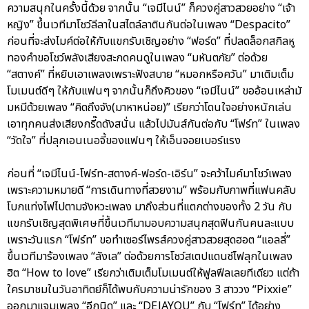
ความสนุกในครั้งนี้ด้วย จากนั้น “เจมีไนน์” ก็ควงคู่สาวสวยอย่าง “เจ้า
หญิง” ขึ้นเวทีมาโชว์ลีลาในสไตล์ลาตินกันต่อในเพลง “Despacito”
ก่อนที่จะส่งไมค์ต่อให้กับแขกรับเชิญอย่าง “ฟอร์ด” ที่ปลดล็อกสกิลหู
ทองคำขอโชว์พลังเสียงสะกดคนดูในเพลง “มหันตภัย” ต่อด้วย
“สตางค์” ที่หยิบเอาเพลงเพราะฟังสบาย “หมอกหรือควัน” มาเติมเต็ม
โมเมนต์ดีๆ ให้กับแฟนๆ จากนั้นก็ถึงคิวของ “เจมีไนน์” ขออ้อนเหล่ามั
มหมีด้วยเพลง “คิดถึงจัง(มาหาหน่อย)” เรียกว่าโดนใจอย่างหนักเล่น
เอาทุกคนส่งเสียงกรี๊ดดังสนั่น แล้วไปมันส์กันต่อกับ “โฟร์ท” ในเพลง
“วัดใจ” ที่ปลุกเอนเนอจี้ของแฟนๆ ให้เอ็นจอยเบอร์แรง
ก่อนที่ “เจมีไนน์-โฟร์ท-สตางค์-ฟอร์ด-เอิร์น” จะคว้าไมค์มาโชว์เพลง
เพราะความหมายดี “การเดินทางที่สวยงาม” พร้อมกับภาพที่แฟนคลับ
โบกแท่งไฟไปตามจังหวะเพลง มาถึงส่วนที่แตกต่างของทั้ง 2 วัน กับ
แขกรับเชิญสุดพิเศษที่ขึ้นเวทีมามอบความสนุกสุดฟินกันคนละแบบ
เพราะวันแรก “โฟร์ท” ขอทำเซอร์ไพรส์ควงคู่สาวสวยสุดฮอต “แอลลี่”
ขึ้นเวทีมาร้องเพลง “ลังเล” ต่อด้วยการโชว์สเตปแดนซ์ไฟลุกในเพลง
ฮิต “How to love” เรียกว่าเติมเต็มโมเมนต์ให้ฟูลฟีลเลยทีเดียว แต่ถ้า
ใครมาชมในวันอาทิตย์ก็ได้พบกับความน่ารักของ 3 สาววง “Pixxie”
ออกมาแจมเพลง “อีกนิด” และ “DEJAYOU” กับ “โฟร์ท” ได้อย่าง