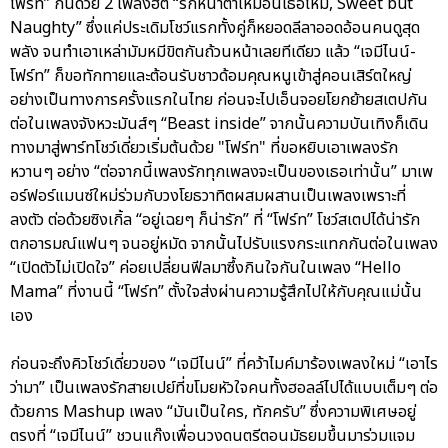
โฟร์ท” กันด้วย 2 เพลงฮิต “รักหน้าตาเหมือนเธอไหม, Sweet but
Naughty” ซึ่งแค่ประเดิมโชว์แรกทั้งคู่ก็หยอดลีลาออดอ้อนคนดูสุด
พลัง จนทำเอาเหล่ามัมหมีขิตกันถ้วนหน้าเลยทีเดียว แล้ว “เจมีไนน์-
โฟร์ท” ก็ขอทักทายและต้อนรับชาวด้อมคุณหนูเข้าสู่คอนเสิร์ตใหญ่
อย่างเป็นทางการครั้งแรกในไทย ก่อนจะไปเอ็นจอยโยกย้ายสเตปกัน
ต่อในเพลงจังหวะมันส์ๆ “Beast inside” จากนั้นความบันเทิงก็เดิน
ทางมาสู่พาร์ทโชว์เดี่ยวเริ่มต้นด้วย "โฟร์ท" ที่ขอหยิบเอาเพลงรัก
หวานๆ อย่าง “ต่อจากนี้เพลงรักทุกเพลงจะเป็นของเธอเท่านั้น” มาเพ
อร์ฟอร์แมนซ์ใหม่ร่วมกับวงโยธวาทิตผสมผสานเป็นเพลงเพราะที่
ลงตัว ต่อด้วยซิงเกิ้ล “อยู่เฉยๆ ก็น่ารัก” ที่ “โฟร์ท” โชว์สเตปได้น่ารัก
ตกอารมณ์แฟนๆ จนอยู่หมัด จากนั้นไปรับแรงกระแทกกันต่อในเพลง
“เปิดตัวไม่เปิดใจ” ค่อยเปลี่ยนฟีลมาซึ้งกินใจกันในเพลง “Hello
Mama” ที่งานนี้ “โฟร์ท” ตั้งใจส่งผ่านความรู้สึกไปให้กับคุณแม่นั้น
เอง
ก่อนจะถึงคิวโชว์เดี่ยวของ “เจมีไนน์” ที่คว้าไมค์มาร้องเพลงใหม่ “เอาไร
ว่ามา” เป็นเพลงรักสายเปย์ที่ขโมยหัวใจคนทั้งฮอลล์ไปได้แบบเต็มๆ ต่อ
ด้วยการ Mashup เพลง “มันเป็นใคร, ทักครับ” ซึ่งความพิเศษอยู่
ตรงที่ “เจมีไนน์” ชวนแก๊งเพื่อนวงดนตรีตอนมัธยมขึ้นมาร่วมแจม