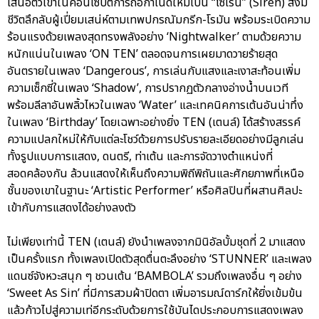
เสนอตัวเขาในคอนเซปต์การถือกำเนิดใหม่เป็น “ไซเรน” (Siren) สิ่งมี
ชีวิตลึกลับผู้เปี่ยมเสน่ห์ตามเทพปกรณัมกรีก-โรมัน พร้อมระเบิดความ
ร้อนแรงด้วยเพลงสุดทรงพลังอย่าง ‘Nightwalker’ ตามด้วยความ
หนักแน่นในเพลง ‘ON TEN’ ตลอดจนการเผยมาดวายร้ายสุด
อันตรายในเพลง ‘Dangerous’, การเล่นกับแสงและเงาสะท้อนเพิ่ม
ความเซ็กซี่ในเพลง ‘Shadow’, การปรากฏตัวกลางอ่างน้ำบนเวที
พร้อมลีลาอันพลิ้วไหวในเพลง ‘Water’ และเทคนิคการเต้นอันน่าทึ่ง
ในเพลง ‘Birthday’ โดยเฉพาะอย่างยิ่ง TEN (เตนล์) ได้สร้างสรรค์
ความแปลกใหม่ให้กับแต่ละโชว์ด้วยการปรับรายละเอียดอย่างมีลูกเล่น
ทั้งรูปแบบการแสดง, ดนตรี, ท่าเต้น และการจัดวางตำแหน่งที่
สอดคล้องกัน ล้วนแสดงให้เห็นถึงความพิถีพิถันและศักยภาพที่เหนือ
ชั้นของเขาในฐานะ ‘Artistic Performer’ หรือศิลปินที่ผสานศิลปะ
เข้ากับการแสดงได้อย่างลงตัว
ไม่เพียงเท่านี้ TEN (เตนล์) ยังนำเพลงจากมินิอัลบั้มชุดที่ 2 มาแสดง
เป็นครั้งแรก ทั้งเพลงเปิดตัวสุดตื่นตะลึงอย่าง ‘STUNNER’ และเพลง
แดนซ์จังหวะสนุก ๆ ชวนเต้น ‘BAMBOLA’ รวมถึงเพลงอื่น ๆ อย่าง
‘Sweet As Sin’ ที่มีการสวมผ้าปิดตา เพิ่มอารมณ์ดาร์กให้ยิ่งเข้มข้น
แล้วก้าวไปสู่ความเท่อีกระดับด้วยการใช้บันไดประกอบการแสดงเพลง