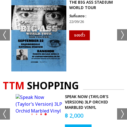
THE BIG ASS STADIUM
WORLD TOUR
วันที่แสดง :
22/09/26
จองตั๋ว
TTM
SHOPPING
SPEAK NOW (TAYLOR’S
VERSION) 3LP ORCHID
T
MARBLED VINYL
฿
2,000