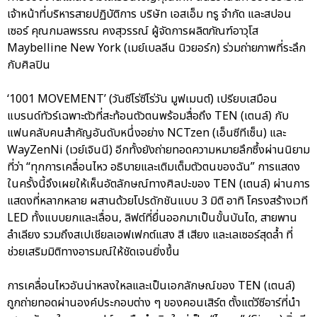
เจ้าหน้าที่บริหารสายปฏิบัติการ บริษัท เอสเอ็ม ทรู จำกัด และสปอน
เซอร์ คุณกมลพรรณ คงสุวรรณ์ ผู้จัดการผลิตภัณฑ์อาวุโส
Maybelline New York (เมย์เบลลีน นิวยอร์ก) ร่วมถ่ายภาพที่ระลึก
กับศิลปิน
‘1001 MOVEMENT’ (วันซีโร่ซีโร่วัน มูฟเมนต์) เปรียบเสมือน
แบรนด์ทัวร์เฉพาะตัวที่สะท้อนตัวตนพร้อมสื่อถึง TEN (เตนล์) กับ
แฟนคลับคนสำคัญอันดับหนึ่งอย่าง NCTzen (เอ็นซีทีเซ็น) และ
WayZenNi (เวย์เจินนี) อีกทั้งยังถ่ายทอดความหมายลึกซึ้งผ่านนิยาม
ที่ว่า “ทุกการเคลื่อนไหว อธิบายและเติมเต็มตัวตนของฉัน” การแสดง
ในครั้งนี้จึงเผยให้เห็นอัตลักษณ์ทางศิลปะของ TEN (เตนล์) ผ่านการ
แสดงที่หลากหลาย ผสานด้วยโปรดักชันแบบ 3 มิติ อาทิ โครงสร้างเวที
LED ทั้งแบบยกและเลื่อน, ลิฟต์ที่ยื่นออกมาเป็นขั้นบันได, สายพาน
ลำเลียง รวมถึงสเปเชียลเอฟเฟกต์แสง สี เสียง และเลเซอร์สุดล้ำ ที่
ช่วยเสริมมิติทางอารมณ์ให้ชัดเจนยิ่งขึ้น
การเคลื่อนไหวอันน่าหลงใหลและเป็นเอกลักษณ์ของ TEN (เตนล์)
ถูกถ่ายทอดผ่านองค์ประกอบต่าง ๆ ของคอนเสิร์ต ตั้งแต่วีซีอาร์ที่นำ