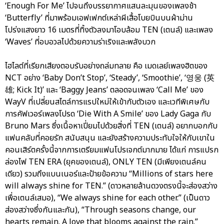
‘Enough For Me’ ไปจนถึงบรรยากาศแสนละมุนของเพลงช้า
‘Butterfly’ ที่มาพร้อมเอฟเฟกต์เหล่าผีเสื้อโบยบินบนผ้าม่าน
โปร่งแสงยาว 16 เมตรที่ทิ้งตัวลงมาโอบล้อม TEN (เตนล์) และเพลง
‘Waves’ ที่อบอวลไปด้วยความร่าเริงและพลังบวก
ไฮไลต์ที่เรียกเสียงตอบรับอย่างถล่มทลาย คือ เมดเลย์เพลงฮิตของ
NCT อย่าง ‘Baby Don’t Stop’, ‘Steady’, ‘Smoothie’, ‘영웅 (英
雄; Kick It)’ และ ‘Baggy Jeans’ ตลอดจนเพลง ‘Call Me’ ของ
WayV ที่เปลี่ยนสไตล์การแรปใหม่ให้เข้ากับตัวเอง และเวทีพิเศษกับ
การคัฟเวอร์เพลงโปรด ‘Die With A Smile’ ของ Lady Gaga กับ
Bruno Mars ซึ่งเนื้อหาเปี่ยมไปด้วยสิ่งที่ TEN (เตนล์) อยากบอกกับ
แฟนคลับที่คอยรัก สนับสนุน และยังสร้างความประทับใจให้กับเขาใน
คอนเสิร์ตครั้งนี้จากการเตรียมแฟนโปรเจกต์มากมาย ได้แก่ การแปรก
ล่องไฟ TEN ERA (ยุคของเตนล์), ONLY TEN (มีเพียงเตนล์คน
เดียว) รวมถึงแบนเนอร์และป้ายข้อความ “Millions of stars here
will always shine for TEN.” (ดาวหลายล้านดวงตรงนี้จะส่องสว่าง
เพื่อเตนล์เสมอ), “We always shine for each other.” (เป็นดาว
ส่องสว่างซึ่งกันและกัน), “Through seasons change, our
hearts remain. A love that blooms against the rain.”