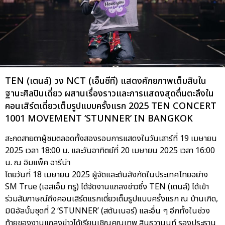
TEN (เตนล์) วง NCT (เอ็นซีที) แสดงศักยภาพเต็มสิบใน
ฐานะศิลปินเดี่ยว ผสานเรื่องราวและการแสดงสุดตื่นตะลึงใน
คอนเสิร์ตเดี่ยวเต็มรูปแบบครั้งแรก 2025 TEN CONCERT
1001 MOVEMENT ‘STUNNER’ IN BANGKOK
สะกดสายตาผู้ชมตลอดทั้งสองรอบการแสดงในวันเสาร์ที่ 19 เมษายน
2025 เวลา 18:00 น. และวันอาทิตย์ที่ 20 เมษายน 2025 เวลา 16:00
น. ณ อิมแพ็ค อารีน่า
โดยวันที่ 18 เมษายน 2025 ผู้จัดและต้นสังกัดในประเทศไทยอย่าง
SM True (เอสเอ็ม ทรู) ได้จัดงานแถลงข่าวซึ่ง TEN (เตนล์) ได้เข้า
ร่วมสัมภาษณ์ถึงคอนเสิร์ตแรกเดี่ยวเต็มรูปแบบครั้งแรก ณ บ้านเกิด,
มินิอัลบั้มชุดที่ 2 ‘STUNNER’ (สตันเนอร์) และอื่น ๆ อีกทั้งในช่วง
ท้ายของงานแถลงข่าวได้เรียนเชิญคุณเทพ สินธวานนท์ รองประธาน