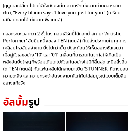
(ฤดูกาลเปลี่ยนไปแต่หัวใจยังคงมั่น ความรักเบ่งบานท่ามกลางสาย
ฝน), “Every bloom says ‘I love you’ just for you.” (เปรียบ
เสมือนดอกไม้เบ่งบานเพื่อเตนล์)
ตลอดระยะเวลากว่า 2 ชั่วโมง คอนเสิร์ตนี้ได้ตอกย้ำสถานะ ‘Artistic
Performer’ อันยืนหนึ่งของ TEN (เตนล์) ที่เปล่งประกายในทุกการ
เคลื่อนไหวอันสง่างาม ยิ่งไปกว่านั้น ยังสะท้อนให้เห็นอย่างชัดเจนว่า
เมื่อคู่ตัวเลขอย่าง ‘10’ และ ‘01’ เคลื่อนที่มารวมกันจะก่อให้เกิดเป็น
พลังอันยิ่งใหญ่ที่พร้อมเติบโตไปด้วยกันอย่างไม่มีที่สิ้นสุด เหนือสิ่งอื่น
ใด TEN (เตนล์) กับแฟนคลับได้กลายมาเป็น ‘STUNNER’ ที่ต่างมอบ
ความตะลึง และความทรงจำอันงดงามให้แก่กันได้สมบูรณ์แบบเต็มสิบ
อย่างแท้จริง
อัลบั้ม
รูป