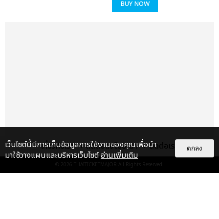
BUY NOW
เว็บไซต์นี้มีการเก็บข้อมูลการใช้งานของคุณเพื่อนำ
เกี่ยวกับเรา
ติดต่อลงโฆษณา
ติดต่อเรา
ตกลง
มาใช้วางแผนและบริหารเว็บไซต์
อ่านเพิ่มเติม
© 2026
THAITICKETMAJOR
All Rights Reserved.
แกลเลอรี
แนะนำ
“ช่วงเวลาที่ไม่ได้เจอกันพิสูจน์แล้วว่า
รักแท้จะไม่มีวันจางหาย” ประมวล
ภาพ JAEHYUN กับแฟน...