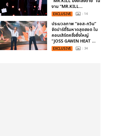
“MR.KILL มังงะสั่งตาย” ใน
งาน “MR.KILL...
EXCLUSIVE
: 14
ประมวลภาพ “จอส-กวิน”
จัดปาร์ตี้ริมหาดสุดฮอต ใน
คอนเสิร์ตครั้งยิ่งใหญ่
“JOSS GAWIN HEAT ...
EXCLUSIVE
: 34