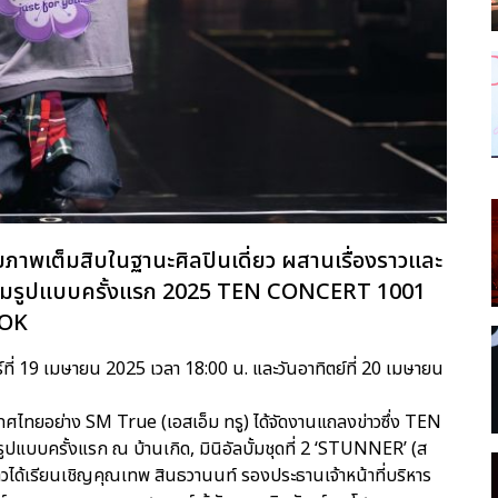
ยภาพเต็มสิบในฐานะศิลปินเดี่ยว ผสานเรื่องราวและ
วเต็มรูปแบบครั้งแรก 2025 TEN CONCERT 1001
KOK
่ 19 เมษายน 2025 เวลา 18:00 น. และวันอาทิตย์ที่ 20 เมษายน
เทศไทยอย่าง SM True (เอสเอ็ม ทรู) ได้จัดงานแถลงข่าวซึ่ง TEN
มรูปแบบครั้งแรก ณ บ้านเกิด, มินิอัลบั้มชุดที่ 2 ‘STUNNER’ (ส
าวได้เรียนเชิญคุณเทพ สินธวานนท์ รองประธานเจ้าหน้าที่บริหาร