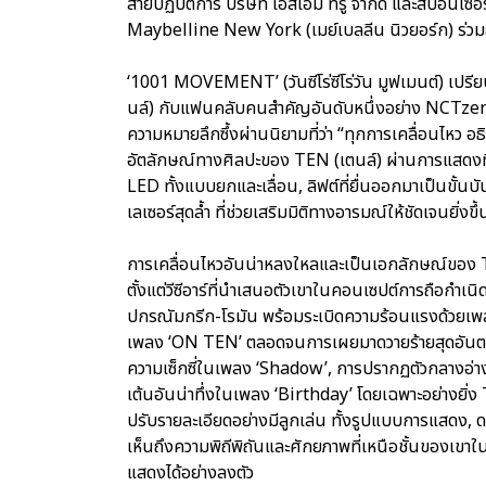
สายปฏิบัติการ บริษัท เอสเอ็ม ทรู จำกัด และสปอนเซ
Maybelline New York (เมย์เบลลีน นิวยอร์ก) ร่วมถ
‘1001 MOVEMENT’ (วันซีโร่ซีโร่วัน มูฟเมนต์) เปรีย
นล์) กับแฟนคลับคนสำคัญอันดับหนึ่งอย่าง NCTzen (เ
ความหมายลึกซึ้งผ่านนิยามที่ว่า “ทุกการเคลื่อนไหว อ
อัตลักษณ์ทางศิลปะของ TEN (เตนล์) ผ่านการแสดงที่
LED ทั้งแบบยกและเลื่อน, ลิฟต์ที่ยื่นออกมาเป็นขั้น
เลเซอร์สุดล้ำ ที่ช่วยเสริมมิติทางอารมณ์ให้ชัดเจนยิ่งขึ้
การเคลื่อนไหวอันน่าหลงใหลและเป็นเอกลักษณ์ของ 
ตั้งแต่วีซีอาร์ที่นำเสนอตัวเขาในคอนเซปต์การถือกำเนิดใ
ปกรณัมกรีก-โรมัน พร้อมระเบิดความร้อนแรงด้วยเ
เพลง ‘ON TEN’ ตลอดจนการเผยมาดวายร้ายสุดอันตร
ความเซ็กซี่ในเพลง ‘Shadow’, การปรากฏตัวกลางอ่า
เต้นอันน่าทึ่งในเพลง ‘Birthday’ โดยเฉพาะอย่างยิ่ง
ปรับรายละเอียดอย่างมีลูกเล่น ทั้งรูปแบบการแสดง, ด
เห็นถึงความพิถีพิถันและศักยภาพที่เหนือชั้นของเขาใ
แสดงได้อย่างลงตัว