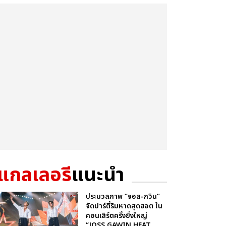
แกลเลอรี
แนะนำ
ประมวลภาพ “จอส-กวิน”
จัดปาร์ตี้ริมหาดสุดฮอต ใน
คอนเสิร์ตครั้งยิ่งใหญ่
“JOSS GAWIN HEAT ...