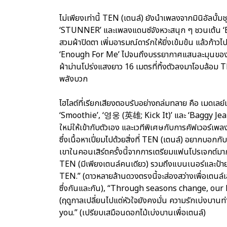
ไม่เพียงเท่านี้ TEN (เตนล์) ยังนำเพลงจากมินิอัลบั้มช
‘STUNNER’ และเพลงแดนซ์จังหวะสนุก ๆ ชวนเต้น ‘BA
สวมผ้าปิดตา เพิ่มอารมณ์ดาร์กให้ยิ่งเข้มข้น แล้วก้
‘Enough For Me’ ไปจนถึงบรรยากาศแสนละมุนของเพลง
ผ้าม่านโปร่งแสงยาว 16 เมตรที่ทิ้งตัวลงมาโอบล้อม 
พลังบวก
ไฮไลต์ที่เรียกเสียงตอบรับอย่างถล่มทลาย คือ เมดเล
‘Smoothie’, ‘영웅 (英雄; Kick It)’ และ ‘Baggy Jea
ใหม่ให้เข้ากับตัวเอง และเวทีพิเศษกับการคัฟเวอร
ซึ่งเนื้อหาเปี่ยมไปด้วยสิ่งที่ TEN (เตนล์) อยากบอก
เขาในคอนเสิร์ตครั้งนี้จากการเตรียมแฟนโปรเจกต์
TEN (มีเพียงเตนล์คนเดียว) รวมถึงแบนเนอร์และป้า
TEN.” (ดาวหลายล้านดวงตรงนี้จะส่องสว่างเพื่อเตนล
ซึ่งกันและกัน), “Through seasons change, our
(ฤดูกาลเปลี่ยนไปแต่หัวใจยังคงมั่น ความรักเบ่งบา
you.” (เปรียบเสมือนดอกไม้เบ่งบานเพื่อเตนล์)