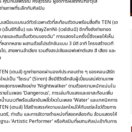
อร์ คุณกมลพรรณ คงสุวรรณ์ ผู้จัดการผลิตภัณฑ์อาวุโส
่ายภาพที่ระลึกกับศิลปิน
บเสมือนแบรนด์ทัวร์เฉพาะตัวที่สะท้อนตัวตนพร้อมสื่อถึง TEN (เต
อ็นซีทีเซ็น) และ WayZenNi (เวย์เจินนี) อีกทั้งยังถ่ายทอด
ธิบายและเติมเต็มตัวตนของฉัน” การแสดงในครั้งนี้จึงเผยให้เห็น
หลากหลาย ผสานด้วยโปรดักชันแบบ 3 มิติ อาทิ โครงสร้างเวที
บันได, สายพานลำเลียง รวมถึงสเปเชียลเอฟเฟกต์แสง สี เสียง และ
น
TEN (เตนล์) ถูกถ่ายทอดผ่านองค์ประกอบต่าง ๆ ของคอนเสิร์ต
หม่เป็น “ไซเรน” (Siren) สิ่งมีชีวิตลึกลับผู้เปี่ยมเสน่ห์ตามเทพ
พลงสุดทรงพลังอย่าง ‘Nightwalker’ ตามด้วยความหนักแน่นใน
ายในเพลง ‘Dangerous’, การเล่นกับแสงและเงาสะท้อนเพิ่ม
งน้ำบนเวทีพร้อมลีลาอันพลิ้วไหวในเพลง ‘Water’ และเทคนิคการ
 TEN (เตนล์) ได้สร้างสรรค์ความแปลกใหม่ให้กับแต่ละโชว์ด้วยการ
นตรี, ท่าเต้น และการจัดวางตำแหน่งที่สอดคล้องกัน ล้วนแสดงให้
นฐานะ ‘Artistic Performer’ หรือศิลปินที่ผสานศิลปะเข้ากับการ