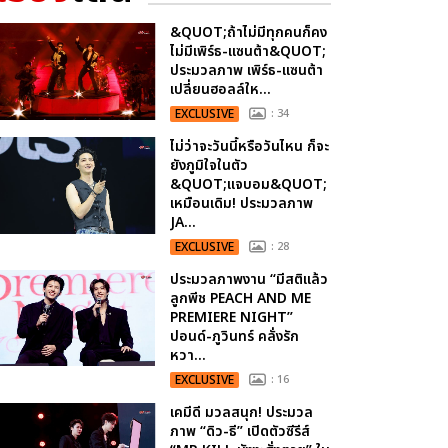
&QUOT;ถ้าไม่มีทุกคนก็คง
ไม่มีเพิร์ธ-แซนต้า&QUOT;
ประมวลภาพ เพิร์ธ-แซนต้า
เปลี่ยนฮอลล์ให...
EXCLUSIVE
: 34
ไม่ว่าจะวันนี้หรือวันไหน ก็จะ
ยังภูมิใจในตัว
&QUOT;แจบอม&QUOT;
เหมือนเดิม! ประมวลภาพ
JA...
EXCLUSIVE
: 28
ประมวลภาพงาน “มีสติแล้ว
ลูกพีช PEACH AND ME
PREMIERE NIGHT”
ปอนด์-ภูวินทร์ คลั่งรัก
หวา...
EXCLUSIVE
: 16
เคมีดี มวลสนุก! ประมวล
ภาพ “ดิว-ธี” เปิดตัวซีรีส์