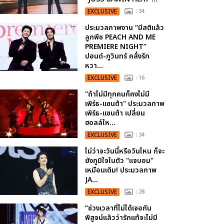
EXCLUSIVE
: 34
ประมวลภาพงาน “มีสติแล้ว
ลูกพีช PEACH AND ME
PREMIERE NIGHT”
ปอนด์-ภูวินทร์ คลั่งรัก
หวา...
EXCLUSIVE
: 16
"ถ้าไม่มีทุกคนก็คงไม่มี
เพิร์ธ-แซนต้า" ประมวลภาพ
เพิร์ธ-แซนต้า เปลี่ยน
ฮอลล์ให...
EXCLUSIVE
: 34
ไม่ว่าจะวันนี้หรือวันไหน ก็จะ
ยังภูมิใจในตัว "แจบอม"
เหมือนเดิม! ประมวลภาพ
JA...
EXCLUSIVE
: 28
“ช่วงเวลาที่ไม่ได้เจอกัน
พิสูจน์แล้วว่ารักแท้จะไม่มี