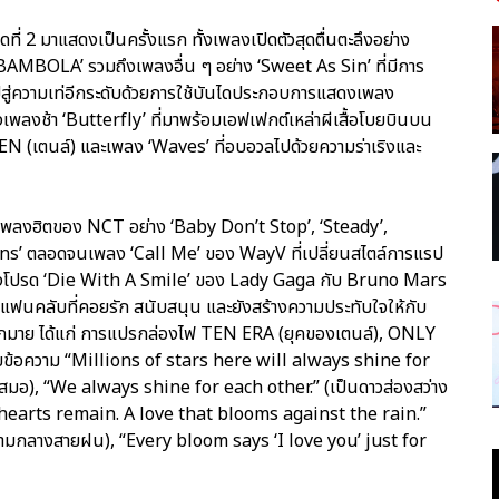
ุดที่ 2 มาแสดงเป็นครั้งแรก ทั้งเพลงเปิดตัวสุดตื่นตะลึงอย่าง
MBOLA’ รวมถึงเพลงอื่น ๆ อย่าง ‘Sweet As Sin’ ที่มีการ
าวไปสู่ความเท่อีกระดับด้วยการใช้บันไดประกอบการแสดงเพลง
ช้า ‘Butterfly’ ที่มาพร้อมเอฟเฟกต์เหล่าผีเสื้อโบยบินบน
TEN (เตนล์) และเพลง ‘Waves’ ที่อบอวลไปด้วยความร่าเริงและ
ย์เพลงฮิตของ NCT อย่าง ‘Baby Don’t Stop’, ‘Steady’,
ns’ ตลอดจนเพลง ‘Call Me’ ของ WayV ที่เปลี่ยนสไตล์การแรป
์เพลงโปรด ‘Die With A Smile’ ของ Lady Gaga กับ Bruno Mars
กับแฟนคลับที่คอยรัก สนับสนุน และยังสร้างความประทับใจให้กับ
มากมาย ได้แก่ การแปรกล่องไฟ TEN ERA (ยุคของเตนล์), ONLY
ยข้อความ “Millions of stars here will always shine for
์เสมอ), “We always shine for each other.” (เป็นดาวส่องสว่าง
 hearts remain. A love that blooms against the rain.”
นท่ามกลางสายฝน), “Every bloom says ‘I love you’ just for