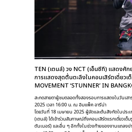
TEN (เตนล์) วง NCT (เอ็นซีที) แสดงศัก
การแสดงสุดตื่นตะลึงในคอนเสิร์ตเดี่ย
MOVEMENT ‘STUNNER’ IN BANG
สะกดสายตาผู้ชมตลอดทั้งสองรอบการแสดงในวันเสาร์ที
2025 เวลา 16:00 น. ณ อิมแพ็ค อารีน่า
โดยวันที่ 18 เมษายน 2025 ผู้จัดและต้นสังกัดในประ
(เตนล์) ได้เข้าร่วมสัมภาษณ์ถึงคอนเสิร์ตแรกเดี่ยวเต็
ตันเนอร์) และอื่น ๆ อีกทั้งในช่วงท้ายของงานแถลงข่