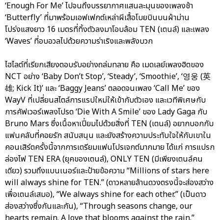
‘Enough For Me’ ไปจนถึงบรรยากาศแสนละมุนของเพลงช้า
‘Butterfly’ ที่มาพร้อมเอฟเฟกต์เหล่าผีเสื้อโบยบินบนผ้าม่าน
โปร่งแสงยาว 16 เมตรที่ทิ้งตัวลงมาโอบล้อม TEN (เตนล์) และเพลง
‘Waves’ ที่อบอวลไปด้วยความร่าเริงและพลังบวก
ไฮไลต์ที่เรียกเสียงตอบรับอย่างถล่มทลาย คือ เมดเลย์เพลงฮิตของ
NCT อย่าง ‘Baby Don’t Stop’, ‘Steady’, ‘Smoothie’, ‘영웅 (英
雄; Kick It)’ และ ‘Baggy Jeans’ ตลอดจนเพลง ‘Call Me’ ของ
WayV ที่เปลี่ยนสไตล์การแรปใหม่ให้เข้ากับตัวเอง และเวทีพิเศษกับ
การคัฟเวอร์เพลงโปรด ‘Die With A Smile’ ของ Lady Gaga กับ
Bruno Mars ซึ่งเนื้อหาเปี่ยมไปด้วยสิ่งที่ TEN (เตนล์) อยากบอกกับ
แฟนคลับที่คอยรัก สนับสนุน และยังสร้างความประทับใจให้กับเขาใน
คอนเสิร์ตครั้งนี้จากการเตรียมแฟนโปรเจกต์มากมาย ได้แก่ การแปรก
ล่องไฟ TEN ERA (ยุคของเตนล์), ONLY TEN (มีเพียงเตนล์คน
เดียว) รวมถึงแบนเนอร์และป้ายข้อความ “Millions of stars here
will always shine for TEN.” (ดาวหลายล้านดวงตรงนี้จะส่องสว่าง
เพื่อเตนล์เสมอ), “We always shine for each other.” (เป็นดาว
ส่องสว่างซึ่งกันและกัน), “Through seasons change, our
hearts remain. A love that blooms against the rain.”