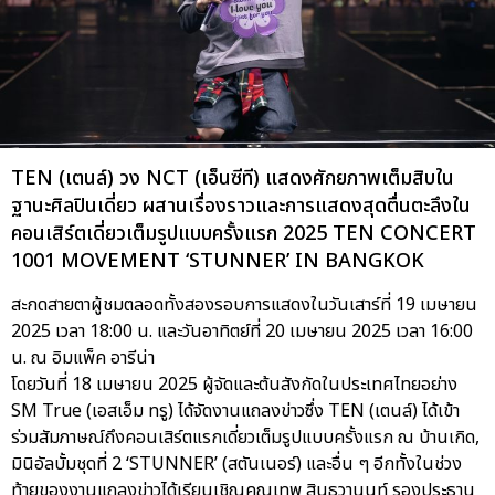
TEN (เตนล์) วง NCT (เอ็นซีที) แสดงศักยภาพเต็มสิบใน
ฐานะศิลปินเดี่ยว ผสานเรื่องราวและการแสดงสุดตื่นตะลึงใน
คอนเสิร์ตเดี่ยวเต็มรูปแบบครั้งแรก 2025 TEN CONCERT
1001 MOVEMENT ‘STUNNER’ IN BANGKOK
สะกดสายตาผู้ชมตลอดทั้งสองรอบการแสดงในวันเสาร์ที่ 19 เมษายน
2025 เวลา 18:00 น. และวันอาทิตย์ที่ 20 เมษายน 2025 เวลา 16:00
น. ณ อิมแพ็ค อารีน่า
โดยวันที่ 18 เมษายน 2025 ผู้จัดและต้นสังกัดในประเทศไทยอย่าง
SM True (เอสเอ็ม ทรู) ได้จัดงานแถลงข่าวซึ่ง TEN (เตนล์) ได้เข้า
ร่วมสัมภาษณ์ถึงคอนเสิร์ตแรกเดี่ยวเต็มรูปแบบครั้งแรก ณ บ้านเกิด,
มินิอัลบั้มชุดที่ 2 ‘STUNNER’ (สตันเนอร์) และอื่น ๆ อีกทั้งในช่วง
ท้ายของงานแถลงข่าวได้เรียนเชิญคุณเทพ สินธวานนท์ รองประธาน