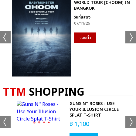
WORLD TOUR [CHOOM] IN
BANGKOK
วันที่แสดง :
07/11/26
จองตั๋ว
TTM
SHOPPING
GUNS N'' ROSES - USE
YOUR ILLUSION CIRCLE
SPLAT T-SHIRT
฿
1,100