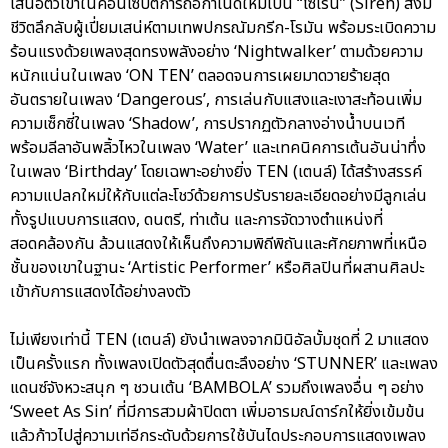
เสนอตัวเขาในคอนเซปต์การถือกำเนิดใหม่เป็น “ไซเรน” (Siren) สิ่งมี
ชีวิตลึกลับผู้เปี่ยมเสน่ห์ตามเทพปกรณัมกรีก-โรมัน พร้อมระเบิดความ
ร้อนแรงด้วยเพลงสุดทรงพลังอย่าง ‘Nightwalker’ ตามด้วยความ
หนักแน่นในเพลง ‘ON TEN’ ตลอดจนการเผยมาดวายร้ายสุด
อันตรายในเพลง ‘Dangerous’, การเล่นกับแสงและเงาสะท้อนเพิ่ม
ความเซ็กซี่ในเพลง ‘Shadow’, การปรากฏตัวกลางอ่างน้ำบนเวที
พร้อมลีลาอันพลิ้วไหวในเพลง ‘Water’ และเทคนิคการเต้นอันน่าทึ่ง
ในเพลง ‘Birthday’ โดยเฉพาะอย่างยิ่ง TEN (เตนล์) ได้สร้างสรรค์
ความแปลกใหม่ให้กับแต่ละโชว์ด้วยการปรับรายละเอียดอย่างมีลูกเล่น
ทั้งรูปแบบการแสดง, ดนตรี, ท่าเต้น และการจัดวางตำแหน่งที่
สอดคล้องกัน ล้วนแสดงให้เห็นถึงความพิถีพิถันและศักยภาพที่เหนือ
ชั้นของเขาในฐานะ ‘Artistic Performer’ หรือศิลปินที่ผสานศิลปะ
เข้ากับการแสดงได้อย่างลงตัว
ไม่เพียงเท่านี้ TEN (เตนล์) ยังนำเพลงจากมินิอัลบั้มชุดที่ 2 มาแสดง
เป็นครั้งแรก ทั้งเพลงเปิดตัวสุดตื่นตะลึงอย่าง ‘STUNNER’ และเพลง
แดนซ์จังหวะสนุก ๆ ชวนเต้น ‘BAMBOLA’ รวมถึงเพลงอื่น ๆ อย่าง
‘Sweet As Sin’ ที่มีการสวมผ้าปิดตา เพิ่มอารมณ์ดาร์กให้ยิ่งเข้มข้น
แล้วก้าวไปสู่ความเท่อีกระดับด้วยการใช้บันไดประกอบการแสดงเพลง