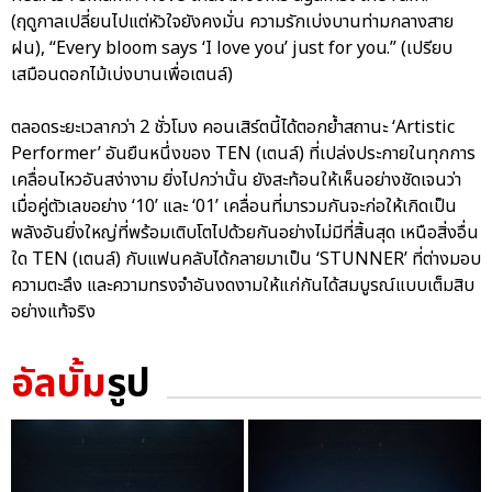
(ฤดูกาลเปลี่ยนไปแต่หัวใจยังคงมั่น ความรักเบ่งบานท่ามกลางสาย
ฝน), “Every bloom says ‘I love you’ just for you.” (เปรียบ
เสมือนดอกไม้เบ่งบานเพื่อเตนล์)
ตลอดระยะเวลากว่า 2 ชั่วโมง คอนเสิร์ตนี้ได้ตอกย้ำสถานะ ‘Artistic
Performer’ อันยืนหนึ่งของ TEN (เตนล์) ที่เปล่งประกายในทุกการ
เคลื่อนไหวอันสง่างาม ยิ่งไปกว่านั้น ยังสะท้อนให้เห็นอย่างชัดเจนว่า
เมื่อคู่ตัวเลขอย่าง ‘10’ และ ‘01’ เคลื่อนที่มารวมกันจะก่อให้เกิดเป็น
พลังอันยิ่งใหญ่ที่พร้อมเติบโตไปด้วยกันอย่างไม่มีที่สิ้นสุด เหนือสิ่งอื่น
ใด TEN (เตนล์) กับแฟนคลับได้กลายมาเป็น ‘STUNNER’ ที่ต่างมอบ
ความตะลึง และความทรงจำอันงดงามให้แก่กันได้สมบูรณ์แบบเต็มสิบ
อย่างแท้จริง
อัลบั้ม
รูป