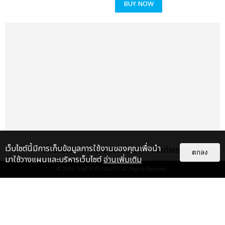
BUY NOW
เว็บไซต์นี้มีการเก็บข้อมูลการใช้งานของคุณเพื่อนำ
เกี่ยวกับเรา
ติดต่อลงโฆษณา
ติดต่อเรา
ตกลง
มาใช้วางแผนและบริหารเว็บไซต์
อ่านเพิ่มเติม
© 2026
THAITICKETMAJOR
All Rights Reserved.
แกลเลอรี
แนะนำ
ไม่ว่าจะวันนี้หรือวันไหน ก็จะยังภูมิใจ
ในตัว "แจบอม" เหมือนเดิม!
ประมวลภาพ JA...