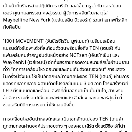
เจ้าหน้าที่บริหารสายปฏิบัติการ บริษัท เอสเอ็ม ทรู จำกัด และสปอน
เซอร์ คุณกมลพรรณ คงสุวรรณ์ ผู้จัดการผลิตภัณฑ์อาวุโส
Maybelline New York (เมย์เบลลีน นิวยอร์ก) ร่วมถ่ายภาพที่ระลึก
กับศิลปิน
‘1001 MOVEMENT’ (วันซีโร่ซีโร่วัน มูฟเมนต์) เปรียบเสมือน
แบรนด์ทัวร์เฉพาะตัวที่สะท้อนตัวตนพร้อมสื่อถึง TEN (เตนล์) กับ
แฟนคลับคนสำคัญอันดับหนึ่งอย่าง NCTzen (เอ็นซีทีเซ็น) และ
WayZenNi (เวย์เจินนี) อีกทั้งยังถ่ายทอดความหมายลึกซึ้งผ่านนิยาม
ที่ว่า “ทุกการเคลื่อนไหว อธิบายและเติมเต็มตัวตนของฉัน” การแสดง
ในครั้งนี้จึงเผยให้เห็นอัตลักษณ์ทางศิลปะของ TEN (เตนล์) ผ่านการ
แสดงที่หลากหลาย ผสานด้วยโปรดักชันแบบ 3 มิติ อาทิ โครงสร้างเวที
LED ทั้งแบบยกและเลื่อน, ลิฟต์ที่ยื่นออกมาเป็นขั้นบันได, สายพาน
ลำเลียง รวมถึงสเปเชียลเอฟเฟกต์แสง สี เสียง และเลเซอร์สุดล้ำ ที่
ช่วยเสริมมิติทางอารมณ์ให้ชัดเจนยิ่งขึ้น
การเคลื่อนไหวอันน่าหลงใหลและเป็นเอกลักษณ์ของ TEN (เตนล์)
ถูกถ่ายทอดผ่านองค์ประกอบต่าง ๆ ของคอนเสิร์ต ตั้งแต่วีซีอาร์ที่นำ