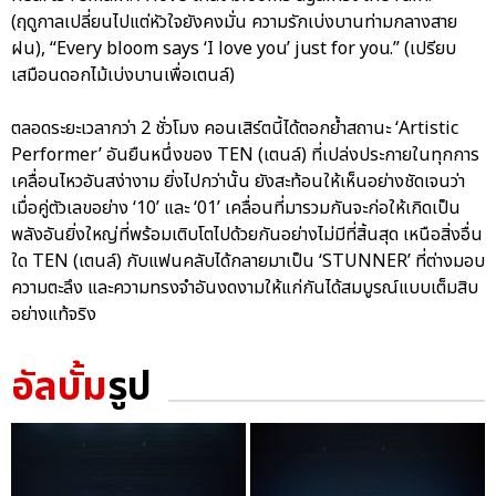
(ฤดูกาลเปลี่ยนไปแต่หัวใจยังคงมั่น ความรักเบ่งบานท่ามกลางสาย
ฝน), “Every bloom says ‘I love you’ just for you.” (เปรียบ
เสมือนดอกไม้เบ่งบานเพื่อเตนล์)
ตลอดระยะเวลากว่า 2 ชั่วโมง คอนเสิร์ตนี้ได้ตอกย้ำสถานะ ‘Artistic
Performer’ อันยืนหนึ่งของ TEN (เตนล์) ที่เปล่งประกายในทุกการ
เคลื่อนไหวอันสง่างาม ยิ่งไปกว่านั้น ยังสะท้อนให้เห็นอย่างชัดเจนว่า
เมื่อคู่ตัวเลขอย่าง ‘10’ และ ‘01’ เคลื่อนที่มารวมกันจะก่อให้เกิดเป็น
พลังอันยิ่งใหญ่ที่พร้อมเติบโตไปด้วยกันอย่างไม่มีที่สิ้นสุด เหนือสิ่งอื่น
ใด TEN (เตนล์) กับแฟนคลับได้กลายมาเป็น ‘STUNNER’ ที่ต่างมอบ
ความตะลึง และความทรงจำอันงดงามให้แก่กันได้สมบูรณ์แบบเต็มสิบ
อย่างแท้จริง
อัลบั้ม
รูป