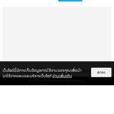
เว็บไซต์นี้มีการเก็บข้อมูลการใช้งานของคุณเพื่อนำ
เกี่ยวกับเรา
ติดต่อลงโฆษณา
ติดต่อเรา
ตกลง
มาใช้วางแผนและบริหารเว็บไซต์
อ่านเพิ่มเติม
© 2026
THAITICKETMAJOR
All Rights Reserved.
แกลเลอรี
แนะนำ
ประมวลภาพ “จอส-กวิน” จัดปาร์ตี้
ริมหาดสุดฮอต ในคอนเสิร์ตครั้งยิ่ง
ใหญ่ “JOSS GAWIN HEAT ...
EXCLUSIVE
: 34