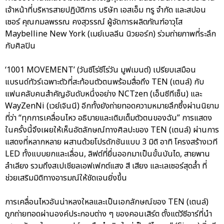
เจ้าหน้าที่บริหารสายปฏิบัติการ บริษัท เอสเอ็ม ทรู จำกัด และสปอน
เซอร์ คุณกมลพรรณ คงสุวรรณ์ ผู้จัดการผลิตภัณฑ์อาวุโส
Maybelline New York (เมย์เบลลีน นิวยอร์ก) ร่วมถ่ายภาพที่ระลึก
กับศิลปิน
‘1001 MOVEMENT’ (วันซีโร่ซีโร่วัน มูฟเมนต์) เปรียบเสมือน
แบรนด์ทัวร์เฉพาะตัวที่สะท้อนตัวตนพร้อมสื่อถึง TEN (เตนล์) กับ
แฟนคลับคนสำคัญอันดับหนึ่งอย่าง NCTzen (เอ็นซีทีเซ็น) และ
WayZenNi (เวย์เจินนี) อีกทั้งยังถ่ายทอดความหมายลึกซึ้งผ่านนิยาม
ที่ว่า “ทุกการเคลื่อนไหว อธิบายและเติมเต็มตัวตนของฉัน” การแสดง
ในครั้งนี้จึงเผยให้เห็นอัตลักษณ์ทางศิลปะของ TEN (เตนล์) ผ่านการ
แสดงที่หลากหลาย ผสานด้วยโปรดักชันแบบ 3 มิติ อาทิ โครงสร้างเวที
LED ทั้งแบบยกและเลื่อน, ลิฟต์ที่ยื่นออกมาเป็นขั้นบันได, สายพาน
ลำเลียง รวมถึงสเปเชียลเอฟเฟกต์แสง สี เสียง และเลเซอร์สุดล้ำ ที่
ช่วยเสริมมิติทางอารมณ์ให้ชัดเจนยิ่งขึ้น
การเคลื่อนไหวอันน่าหลงใหลและเป็นเอกลักษณ์ของ TEN (เตนล์)
ถูกถ่ายทอดผ่านองค์ประกอบต่าง ๆ ของคอนเสิร์ต ตั้งแต่วีซีอาร์ที่นำ