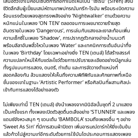
เสนอตัวเขาในคอนเซปต์การถือกำเนิดใหม่เป็น “ไซเรน” (Siren) สิ่งมี
ชีวิตลึกลับผู้เปี่ยมเสน่ห์ตามเทพปกรณัมกรีก-โรมัน พร้อมระเบิดความ
ร้อนแรงด้วยเพลงสุดทรงพลังอย่าง ‘Nightwalker’ ตามด้วยความ
หนักแน่นในเพลง ‘ON TEN’ ตลอดจนการเผยมาดวายร้ายสุด
อันตรายในเพลง ‘Dangerous’, การเล่นกับแสงและเงาสะท้อนเพิ่ม
ความเซ็กซี่ในเพลง ‘Shadow’, การปรากฏตัวกลางอ่างน้ำบนเวที
พร้อมลีลาอันพลิ้วไหวในเพลง ‘Water’ และเทคนิคการเต้นอันน่าทึ่ง
ในเพลง ‘Birthday’ โดยเฉพาะอย่างยิ่ง TEN (เตนล์) ได้สร้างสรรค์
ความแปลกใหม่ให้กับแต่ละโชว์ด้วยการปรับรายละเอียดอย่างมีลูกเล่น
ทั้งรูปแบบการแสดง, ดนตรี, ท่าเต้น และการจัดวางตำแหน่งที่
สอดคล้องกัน ล้วนแสดงให้เห็นถึงความพิถีพิถันและศักยภาพที่เหนือ
ชั้นของเขาในฐานะ ‘Artistic Performer’ หรือศิลปินที่ผสานศิลปะ
เข้ากับการแสดงได้อย่างลงตัว
ไม่เพียงเท่านี้ TEN (เตนล์) ยังนำเพลงจากมินิอัลบั้มชุดที่ 2 มาแสดง
เป็นครั้งแรก ทั้งเพลงเปิดตัวสุดตื่นตะลึงอย่าง ‘STUNNER’ และเพลง
แดนซ์จังหวะสนุก ๆ ชวนเต้น ‘BAMBOLA’ รวมถึงเพลงอื่น ๆ อย่าง
‘Sweet As Sin’ ที่มีการสวมผ้าปิดตา เพิ่มอารมณ์ดาร์กให้ยิ่งเข้มข้น
แล้วก้าวไปสู่ความเท่อีกระดับด้วยการใช้บันไดประกอบการแสดงเพลง