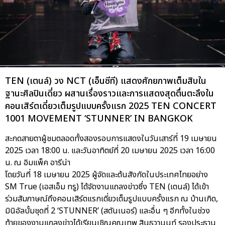
TEN (เตนล์) วง NCT (เอ็นซีที) แสดงศักยภาพเต็มสิบใน
ฐานะศิลปินเดี่ยว ผสานเรื่องราวและการแสดงสุดตื่นตะลึงใน
คอนเสิร์ตเดี่ยวเต็มรูปแบบครั้งแรก 2025 TEN CONCERT
1001 MOVEMENT ‘STUNNER’ IN BANGKOK
สะกดสายตาผู้ชมตลอดทั้งสองรอบการแสดงในวันเสาร์ที่ 19 เมษายน
2025 เวลา 18:00 น. และวันอาทิตย์ที่ 20 เมษายน 2025 เวลา 16:00
น. ณ อิมแพ็ค อารีน่า
โดยวันที่ 18 เมษายน 2025 ผู้จัดและต้นสังกัดในประเทศไทยอย่าง
SM True (เอสเอ็ม ทรู) ได้จัดงานแถลงข่าวซึ่ง TEN (เตนล์) ได้เข้า
ร่วมสัมภาษณ์ถึงคอนเสิร์ตแรกเดี่ยวเต็มรูปแบบครั้งแรก ณ บ้านเกิด,
มินิอัลบั้มชุดที่ 2 ‘STUNNER’ (สตันเนอร์) และอื่น ๆ อีกทั้งในช่วง
ท้ายของงานแถลงข่าวได้เรียนเชิญคุณเทพ สินธวานนท์ รองประธาน