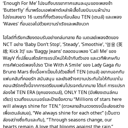
‘Enough For Me’ ไปจนถึงบรรยากาศแสนละมุนของเพลงช้า
‘Butterfly’ ที่มาพร้อมเอฟเฟกต์เหล่าผีเสื้อโบยบินบนผ้าม่าน
โปร่งแสงยาว 16 เมตรที่ทิ้งตัวลงมาโอบล้อม TEN (เตนล์) และเพลง
‘Waves’ ที่อบอวลไปด้วยความร่าเริงและพลังบวก
ไฮไลต์ที่เรียกเสียงตอบรับอย่างถล่มทลาย คือ เมดเลย์เพลงฮิตของ
NCT อย่าง ‘Baby Don’t Stop’, ‘Steady’, ‘Smoothie’, ‘영웅 (英
雄; Kick It)’ และ ‘Baggy Jeans’ ตลอดจนเพลง ‘Call Me’ ของ
WayV ที่เปลี่ยนสไตล์การแรปใหม่ให้เข้ากับตัวเอง และเวทีพิเศษกับ
การคัฟเวอร์เพลงโปรด ‘Die With A Smile’ ของ Lady Gaga กับ
Bruno Mars ซึ่งเนื้อหาเปี่ยมไปด้วยสิ่งที่ TEN (เตนล์) อยากบอกกับ
แฟนคลับที่คอยรัก สนับสนุน และยังสร้างความประทับใจให้กับเขาใน
คอนเสิร์ตครั้งนี้จากการเตรียมแฟนโปรเจกต์มากมาย ได้แก่ การแปรก
ล่องไฟ TEN ERA (ยุคของเตนล์), ONLY TEN (มีเพียงเตนล์คน
เดียว) รวมถึงแบนเนอร์และป้ายข้อความ “Millions of stars here
will always shine for TEN.” (ดาวหลายล้านดวงตรงนี้จะส่องสว่าง
เพื่อเตนล์เสมอ), “We always shine for each other.” (เป็นดาว
ส่องสว่างซึ่งกันและกัน), “Through seasons change, our
hearts remain. A love that blooms against the rain.”