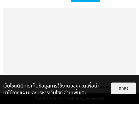
เว็บไซต์นี้มีการเก็บข้อมูลการใช้งานของคุณเพื่อนำ
เกี่ยวกับเรา
ติดต่อลงโฆษณา
ติดต่อเรา
ตกลง
มาใช้วางแผนและบริหารเว็บไซต์
อ่านเพิ่มเติม
© 2026
THAITICKETMAJOR
All Rights Reserved.
แกลเลอรี
แนะนำ
ประมวลภาพ “จอส-กวิน” จัดปาร์ตี้
ริมหาดสุดฮอต ในคอนเสิร์ตครั้งยิ่ง
ใหญ่ “JOSS GAWIN HEAT ...
EXCLUSIVE
: 34