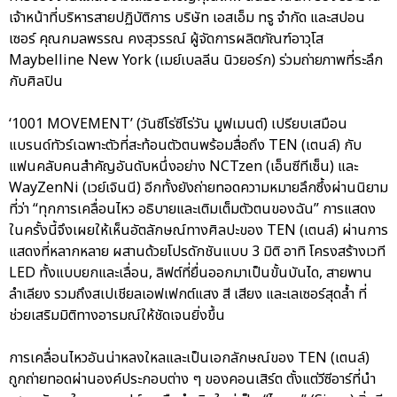
เจ้าหน้าที่บริหารสายปฏิบัติการ บริษัท เอสเอ็ม ทรู จำกัด และสปอน
เซอร์ คุณกมลพรรณ คงสุวรรณ์ ผู้จัดการผลิตภัณฑ์อาวุโส
Maybelline New York (เมย์เบลลีน นิวยอร์ก) ร่วมถ่ายภาพที่ระลึก
กับศิลปิน
‘1001 MOVEMENT’ (วันซีโร่ซีโร่วัน มูฟเมนต์) เปรียบเสมือน
แบรนด์ทัวร์เฉพาะตัวที่สะท้อนตัวตนพร้อมสื่อถึง TEN (เตนล์) กับ
แฟนคลับคนสำคัญอันดับหนึ่งอย่าง NCTzen (เอ็นซีทีเซ็น) และ
WayZenNi (เวย์เจินนี) อีกทั้งยังถ่ายทอดความหมายลึกซึ้งผ่านนิยาม
ที่ว่า “ทุกการเคลื่อนไหว อธิบายและเติมเต็มตัวตนของฉัน” การแสดง
ในครั้งนี้จึงเผยให้เห็นอัตลักษณ์ทางศิลปะของ TEN (เตนล์) ผ่านการ
แสดงที่หลากหลาย ผสานด้วยโปรดักชันแบบ 3 มิติ อาทิ โครงสร้างเวที
LED ทั้งแบบยกและเลื่อน, ลิฟต์ที่ยื่นออกมาเป็นขั้นบันได, สายพาน
ลำเลียง รวมถึงสเปเชียลเอฟเฟกต์แสง สี เสียง และเลเซอร์สุดล้ำ ที่
ช่วยเสริมมิติทางอารมณ์ให้ชัดเจนยิ่งขึ้น
การเคลื่อนไหวอันน่าหลงใหลและเป็นเอกลักษณ์ของ TEN (เตนล์)
ถูกถ่ายทอดผ่านองค์ประกอบต่าง ๆ ของคอนเสิร์ต ตั้งแต่วีซีอาร์ที่นำ