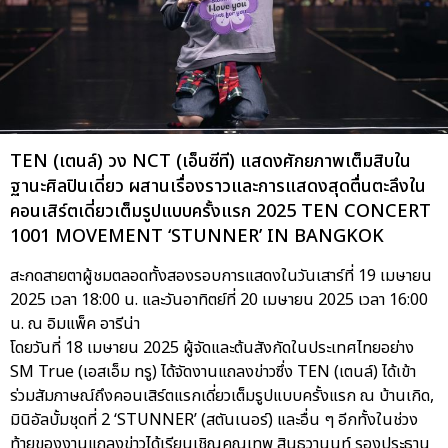
TEN (เตนล์) วง NCT (เอ็นซีที) แสดงศักยภาพเต็มสิบใน
ฐานะศิลปินเดี่ยว ผสานเรื่องราวและการแสดงสุดตื่นตะลึงใน
คอนเสิร์ตเดี่ยวเต็มรูปแบบครั้งแรก 2025 TEN CONCERT
1001 MOVEMENT ‘STUNNER’ IN BANGKOK
สะกดสายตาผู้ชมตลอดทั้งสองรอบการแสดงในวันเสาร์ที่ 19 เมษายน
2025 เวลา 18:00 น. และวันอาทิตย์ที่ 20 เมษายน 2025 เวลา 16:00
น. ณ อิมแพ็ค อารีน่า
โดยวันที่ 18 เมษายน 2025 ผู้จัดและต้นสังกัดในประเทศไทยอย่าง
SM True (เอสเอ็ม ทรู) ได้จัดงานแถลงข่าวซึ่ง TEN (เตนล์) ได้เข้า
ร่วมสัมภาษณ์ถึงคอนเสิร์ตแรกเดี่ยวเต็มรูปแบบครั้งแรก ณ บ้านเกิด,
มินิอัลบั้มชุดที่ 2 ‘STUNNER’ (สตันเนอร์) และอื่น ๆ อีกทั้งในช่วง
ท้ายของงานแถลงข่าวได้เรียนเชิญคุณเทพ สินธวานนท์ รองประธาน