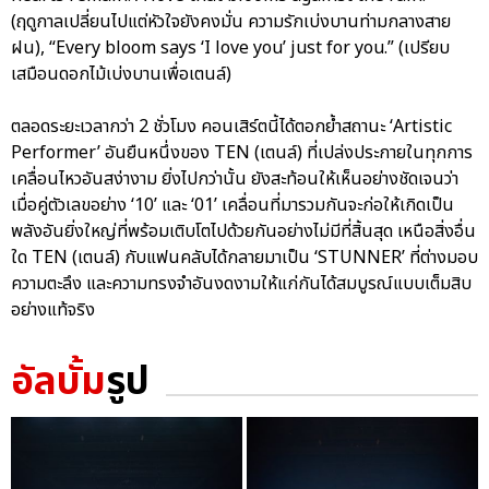
(ฤดูกาลเปลี่ยนไปแต่หัวใจยังคงมั่น ความรักเบ่งบานท่ามกลางสาย
ฝน), “Every bloom says ‘I love you’ just for you.” (เปรียบ
เสมือนดอกไม้เบ่งบานเพื่อเตนล์)
ตลอดระยะเวลากว่า 2 ชั่วโมง คอนเสิร์ตนี้ได้ตอกย้ำสถานะ ‘Artistic
Performer’ อันยืนหนึ่งของ TEN (เตนล์) ที่เปล่งประกายในทุกการ
เคลื่อนไหวอันสง่างาม ยิ่งไปกว่านั้น ยังสะท้อนให้เห็นอย่างชัดเจนว่า
เมื่อคู่ตัวเลขอย่าง ‘10’ และ ‘01’ เคลื่อนที่มารวมกันจะก่อให้เกิดเป็น
พลังอันยิ่งใหญ่ที่พร้อมเติบโตไปด้วยกันอย่างไม่มีที่สิ้นสุด เหนือสิ่งอื่น
ใด TEN (เตนล์) กับแฟนคลับได้กลายมาเป็น ‘STUNNER’ ที่ต่างมอบ
ความตะลึง และความทรงจำอันงดงามให้แก่กันได้สมบูรณ์แบบเต็มสิบ
อย่างแท้จริง
อัลบั้ม
รูป