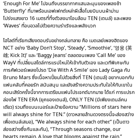
‘Enough For Me’ ไปจนถึงบรรยากาศแสนละมุนของเพลงช้า
‘Butterfly’ ที่มาพร้อมเอฟเฟกต์เหล่าผีเสื้อโบยบินบนผ้าม่าน
โปร่งแสงยาว 16 เมตรที่ทิ้งตัวลงมาโอบล้อม TEN (เตนล์) และเพลง
‘Waves’ ที่อบอวลไปด้วยความร่าเริงและพลังบวก
ไฮไลต์ที่เรียกเสียงตอบรับอย่างถล่มทลาย คือ เมดเลย์เพลงฮิตของ
NCT อย่าง ‘Baby Don’t Stop’, ‘Steady’, ‘Smoothie’, ‘영웅 (英
雄; Kick It)’ และ ‘Baggy Jeans’ ตลอดจนเพลง ‘Call Me’ ของ
WayV ที่เปลี่ยนสไตล์การแรปใหม่ให้เข้ากับตัวเอง และเวทีพิเศษกับ
การคัฟเวอร์เพลงโปรด ‘Die With A Smile’ ของ Lady Gaga กับ
Bruno Mars ซึ่งเนื้อหาเปี่ยมไปด้วยสิ่งที่ TEN (เตนล์) อยากบอกกับ
แฟนคลับที่คอยรัก สนับสนุน และยังสร้างความประทับใจให้กับเขาใน
คอนเสิร์ตครั้งนี้จากการเตรียมแฟนโปรเจกต์มากมาย ได้แก่ การแปรก
ล่องไฟ TEN ERA (ยุคของเตนล์), ONLY TEN (มีเพียงเตนล์คน
เดียว) รวมถึงแบนเนอร์และป้ายข้อความ “Millions of stars here
will always shine for TEN.” (ดาวหลายล้านดวงตรงนี้จะส่องสว่าง
เพื่อเตนล์เสมอ), “We always shine for each other.” (เป็นดาว
ส่องสว่างซึ่งกันและกัน), “Through seasons change, our
hearts remain. A love that blooms against the rain.”