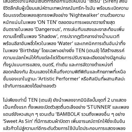
เสนอตัวเขาในคอนเซปต์การถือกำเนิดใหม่เป็น “ไซเรน” (Siren) สิ่งมี
ชีวิตลึกลับผู้เปี่ยมเสน่ห์ตามเทพปกรณัมกรีก-โรมัน พร้อมระเบิดความ
ร้อนแรงด้วยเพลงสุดทรงพลังอย่าง ‘Nightwalker’ ตามด้วยความ
หนักแน่นในเพลง ‘ON TEN’ ตลอดจนการเผยมาดวายร้ายสุด
อันตรายในเพลง ‘Dangerous’, การเล่นกับแสงและเงาสะท้อนเพิ่ม
ความเซ็กซี่ในเพลง ‘Shadow’, การปรากฏตัวกลางอ่างน้ำบนเวที
พร้อมลีลาอันพลิ้วไหวในเพลง ‘Water’ และเทคนิคการเต้นอันน่าทึ่ง
ในเพลง ‘Birthday’ โดยเฉพาะอย่างยิ่ง TEN (เตนล์) ได้สร้างสรรค์
ความแปลกใหม่ให้กับแต่ละโชว์ด้วยการปรับรายละเอียดอย่างมีลูกเล่น
ทั้งรูปแบบการแสดง, ดนตรี, ท่าเต้น และการจัดวางตำแหน่งที่
สอดคล้องกัน ล้วนแสดงให้เห็นถึงความพิถีพิถันและศักยภาพที่เหนือ
ชั้นของเขาในฐานะ ‘Artistic Performer’ หรือศิลปินที่ผสานศิลปะ
เข้ากับการแสดงได้อย่างลงตัว
ไม่เพียงเท่านี้ TEN (เตนล์) ยังนำเพลงจากมินิอัลบั้มชุดที่ 2 มาแสดง
เป็นครั้งแรก ทั้งเพลงเปิดตัวสุดตื่นตะลึงอย่าง ‘STUNNER’ และเพลง
แดนซ์จังหวะสนุก ๆ ชวนเต้น ‘BAMBOLA’ รวมถึงเพลงอื่น ๆ อย่าง
‘Sweet As Sin’ ที่มีการสวมผ้าปิดตา เพิ่มอารมณ์ดาร์กให้ยิ่งเข้มข้น
แล้วก้าวไปสู่ความเท่อีกระดับด้วยการใช้บันไดประกอบการแสดงเพลง