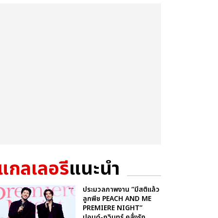
แกลเลอรี
แนะนำ
ประมวลภาพงาน “มีสติแล้ว
ลูกพีช PEACH AND ME
PREMIERE NIGHT”
ปอนด์-ภูวินทร์ คลั่งรัก