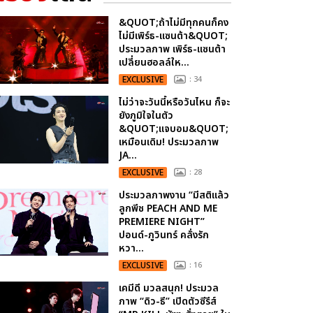
&QUOT;ถ้าไม่มีทุกคนก็คง
ไม่มีเพิร์ธ-แซนต้า&QUOT;
ประมวลภาพ เพิร์ธ-แซนต้า
เปลี่ยนฮอลล์ให...
EXCLUSIVE
: 34
ไม่ว่าจะวันนี้หรือวันไหน ก็จะ
ยังภูมิใจในตัว
&QUOT;แจบอม&QUOT;
เหมือนเดิม! ประมวลภาพ
JA...
EXCLUSIVE
: 28
ประมวลภาพงาน “มีสติแล้ว
ลูกพีช PEACH AND ME
PREMIERE NIGHT”
ปอนด์-ภูวินทร์ คลั่งรัก
หวา...
EXCLUSIVE
: 16
เคมีดี มวลสนุก! ประมวล
ภาพ “ดิว-ธี” เปิดตัวซีรีส์