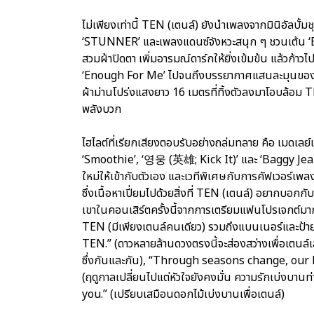
ไม่เพียงเท่านี้ TEN (เตนล์) ยังนำเพลงจากมินิอัลบั้มช
‘STUNNER’ และเพลงแดนซ์จังหวะสนุก ๆ ชวนเต้น ‘BA
สวมผ้าปิดตา เพิ่มอารมณ์ดาร์กให้ยิ่งเข้มข้น แล้วก้
‘Enough For Me’ ไปจนถึงบรรยากาศแสนละมุนของเพลง
ผ้าม่านโปร่งแสงยาว 16 เมตรที่ทิ้งตัวลงมาโอบล้อม 
พลังบวก
ไฮไลต์ที่เรียกเสียงตอบรับอย่างถล่มทลาย คือ เมดเล
‘Smoothie’, ‘영웅 (英雄; Kick It)’ และ ‘Baggy Jea
ใหม่ให้เข้ากับตัวเอง และเวทีพิเศษกับการคัฟเวอร
ซึ่งเนื้อหาเปี่ยมไปด้วยสิ่งที่ TEN (เตนล์) อยากบอก
เขาในคอนเสิร์ตครั้งนี้จากการเตรียมแฟนโปรเจกต์
TEN (มีเพียงเตนล์คนเดียว) รวมถึงแบนเนอร์และป้า
TEN.” (ดาวหลายล้านดวงตรงนี้จะส่องสว่างเพื่อเตนล
ซึ่งกันและกัน), “Through seasons change, our
(ฤดูกาลเปลี่ยนไปแต่หัวใจยังคงมั่น ความรักเบ่งบา
you.” (เปรียบเสมือนดอกไม้เบ่งบานเพื่อเตนล์)