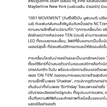
สายปฏิบัติการ บริษัท เอสเอ็ม ทรู จำกัด และสปอนเซ
Maybelline New York (เมย์เบลลีน นิวยอร์ก) ร่วมถ
‘1001 MOVEMENT’ (วันซีโร่ซีโร่วัน มูฟเมนต์) เปรีย
นล์) กับแฟนคลับคนสำคัญอันดับหนึ่งอย่าง NCTzen (เ
ความหมายลึกซึ้งผ่านนิยามที่ว่า “ทุกการเคลื่อนไหว อ
อัตลักษณ์ทางศิลปะของ TEN (เตนล์) ผ่านการแสดงที่
LED ทั้งแบบยกและเลื่อน, ลิฟต์ที่ยื่นออกมาเป็นขั้น
เลเซอร์สุดล้ำ ที่ช่วยเสริมมิติทางอารมณ์ให้ชัดเจนยิ่งขึ้
การเคลื่อนไหวอันน่าหลงใหลและเป็นเอกลักษณ์ของ 
ตั้งแต่วีซีอาร์ที่นำเสนอตัวเขาในคอนเซปต์การถือกำเนิดใ
ปกรณัมกรีก-โรมัน พร้อมระเบิดความร้อนแรงด้วยเ
เพลง ‘ON TEN’ ตลอดจนการเผยมาดวายร้ายสุดอันตร
ความเซ็กซี่ในเพลง ‘Shadow’, การปรากฏตัวกลางอ่า
เต้นอันน่าทึ่งในเพลง ‘Birthday’ โดยเฉพาะอย่างยิ่ง
ปรับรายละเอียดอย่างมีลูกเล่น ทั้งรูปแบบการแสดง, ด
เห็นถึงความพิถีพิถันและศักยภาพที่เหนือชั้นของเขาใ
แสดงได้อย่างลงตัว