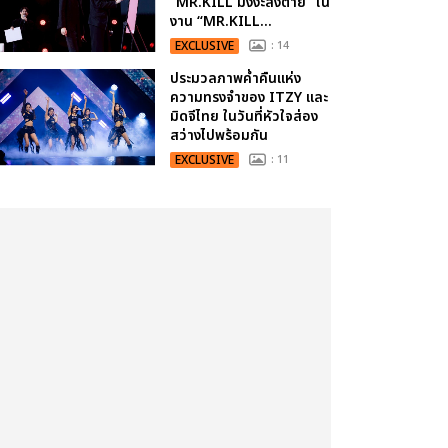
“MR.KILL มังงะสั่งตาย” ใน
งาน “MR.KILL...
EXCLUSIVE
: 14
ประมวลภาพค่ำคืนแห่ง
ความทรงจำของ ITZY และ
มิดจีไทย ในวันที่หัวใจส่อง
สว่างไปพร้อมกัน
EXCLUSIVE
: 11