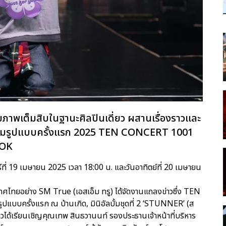
ยภาพเต็มสิบในฐานะศิลปินเดี่ยว ผสานเรื่องราวและ
วเต็มรูปแบบครั้งแรก 2025 TEN CONCERT 1001
KOK
่ 19 เมษายน 2025 เวลา 18:00 น. และวันอาทิตย์ที่ 20 เมษายน
เทศไทยอย่าง SM True (เอสเอ็ม ทรู) ได้จัดงานแถลงข่าวซึ่ง TEN
มรูปแบบครั้งแรก ณ บ้านเกิด, มินิอัลบั้มชุดที่ 2 ‘STUNNER’ (ส
าวได้เรียนเชิญคุณเทพ สินธวานนท์ รองประธานเจ้าหน้าที่บริหาร