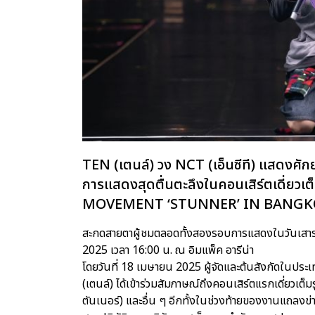
TEN (เตนล์) วง NCT (เอ็นซีที) แสดงศัก
การแสดงสุดตื่นตะลึงในคอนเสิร์ตเดี่ย
MOVEMENT ‘STUNNER’ IN BANG
สะกดสายตาผู้ชมตลอดทั้งสองรอบการแสดงในวันเสาร์ที
2025 เวลา 16:00 น. ณ อิมแพ็ค อารีน่า
โดยวันที่ 18 เมษายน 2025 ผู้จัดและต้นสังกัดในประ
(เตนล์) ได้เข้าร่วมสัมภาษณ์ถึงคอนเสิร์ตแรกเดี่ยวเต็
ตันเนอร์) และอื่น ๆ อีกทั้งในช่วงท้ายของงานแถลงข่