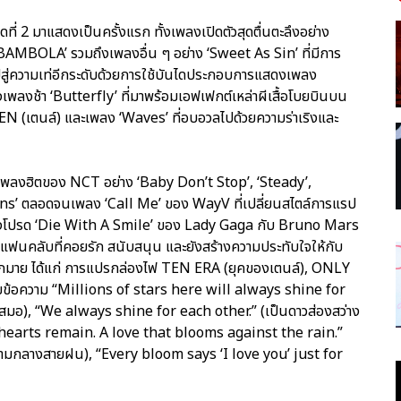
ุดที่ 2 มาแสดงเป็นครั้งแรก ทั้งเพลงเปิดตัวสุดตื่นตะลึงอย่าง
MBOLA’ รวมถึงเพลงอื่น ๆ อย่าง ‘Sweet As Sin’ ที่มีการ
าวไปสู่ความเท่อีกระดับด้วยการใช้บันไดประกอบการแสดงเพลง
ช้า ‘Butterfly’ ที่มาพร้อมเอฟเฟกต์เหล่าผีเสื้อโบยบินบน
TEN (เตนล์) และเพลง ‘Waves’ ที่อบอวลไปด้วยความร่าเริงและ
ย์เพลงฮิตของ NCT อย่าง ‘Baby Don’t Stop’, ‘Steady’,
ns’ ตลอดจนเพลง ‘Call Me’ ของ WayV ที่เปลี่ยนสไตล์การแรป
์เพลงโปรด ‘Die With A Smile’ ของ Lady Gaga กับ Bruno Mars
กับแฟนคลับที่คอยรัก สนับสนุน และยังสร้างความประทับใจให้กับ
มากมาย ได้แก่ การแปรกล่องไฟ TEN ERA (ยุคของเตนล์), ONLY
ยข้อความ “Millions of stars here will always shine for
์เสมอ), “We always shine for each other.” (เป็นดาวส่องสว่าง
 hearts remain. A love that blooms against the rain.”
นท่ามกลางสายฝน), “Every bloom says ‘I love you’ just for