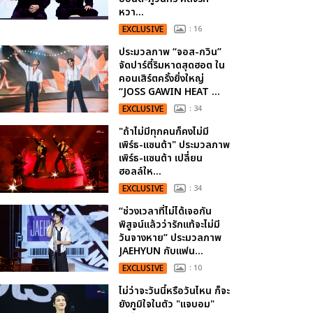
หวา...
EXCLUSIVE
: 16
ประมวลภาพ “จอส-กวิน”
จัดปาร์ตี้ริมหาดสุดฮอต ใน
คอนเสิร์ตครั้งยิ่งใหญ่
“JOSS GAWIN HEAT ...
EXCLUSIVE
: 34
"ถ้าไม่มีทุกคนก็คงไม่มี
เพิร์ธ-แซนต้า" ประมวลภาพ
เพิร์ธ-แซนต้า เปลี่ยน
ฮอลล์ให...
EXCLUSIVE
: 34
“ช่วงเวลาที่ไม่ได้เจอกัน
พิสูจน์แล้วว่ารักแท้จะไม่มี
วันจางหาย” ประมวลภาพ
JAEHYUN กับแฟน...
EXCLUSIVE
: 10
ไม่ว่าจะวันนี้หรือวันไหน ก็จะ
ยังภูมิใจในตัว "แจบอม"