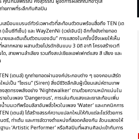
อร์ คุณกมลพรรณ คงสุวรรณ์ ผู้จัดการผลิตภัณฑ์อาวุโส
่ายภาพที่ระลึกกับศิลปิน
บเสมือนแบรนด์ทัวร์เฉพาะตัวที่สะท้อนตัวตนพร้อมสื่อถึง TEN (เต
อ็นซีทีเซ็น) และ WayZenNi (เวย์เจินนี) อีกทั้งยังถ่ายทอด
ธิบายและเติมเต็มตัวตนของฉัน” การแสดงในครั้งนี้จึงเผยให้เห็น
หลากหลาย ผสานด้วยโปรดักชันแบบ 3 มิติ อาทิ โครงสร้างเวที
บันได, สายพานลำเลียง รวมถึงสเปเชียลเอฟเฟกต์แสง สี เสียง และ
น
TEN (เตนล์) ถูกถ่ายทอดผ่านองค์ประกอบต่าง ๆ ของคอนเสิร์ต
หม่เป็น “ไซเรน” (Siren) สิ่งมีชีวิตลึกลับผู้เปี่ยมเสน่ห์ตามเทพ
พลงสุดทรงพลังอย่าง ‘Nightwalker’ ตามด้วยความหนักแน่นใน
ายในเพลง ‘Dangerous’, การเล่นกับแสงและเงาสะท้อนเพิ่ม
งน้ำบนเวทีพร้อมลีลาอันพลิ้วไหวในเพลง ‘Water’ และเทคนิคการ
 TEN (เตนล์) ได้สร้างสรรค์ความแปลกใหม่ให้กับแต่ละโชว์ด้วยการ
นตรี, ท่าเต้น และการจัดวางตำแหน่งที่สอดคล้องกัน ล้วนแสดงให้
นฐานะ ‘Artistic Performer’ หรือศิลปินที่ผสานศิลปะเข้ากับการ