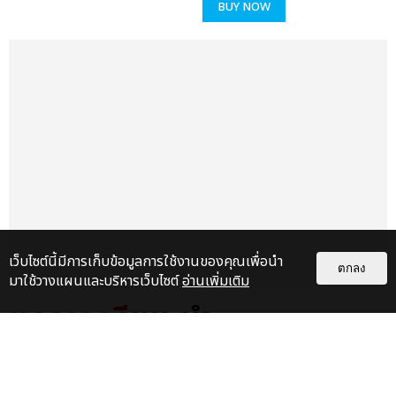
BUY NOW
เว็บไซต์นี้มีการเก็บข้อมูลการใช้งานของคุณเพื่อนำ
ตกลง
มาใช้วางแผนและบริหารเว็บไซต์
อ่านเพิ่มเติม
แกลเลอรี
แนะนำ
"ถ้าไม่มีทุกคนก็คงไม่มีเพิร์ธ-
แซนต้า" ประมวลภาพ เพิร์ธ-แซนต้า
เปลี่ยนฮอลล์ให...