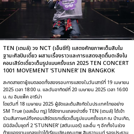
TEN (เตนล์) วง NCT (เอ็นซีที) แสดงศักยภาพเต็มสิบใน
ฐานะศิลปินเดี่ยว ผสานเรื่องราวและการแสดงสุดตื่นตะลึงใน
คอนเสิร์ตเดี่ยวเต็มรูปแบบครั้งแรก 2025 TEN CONCERT
1001 MOVEMENT ‘STUNNER’ IN BANGKOK
สะกดสายตาผู้ชมตลอดทั้งสองรอบการแสดงในวันเสาร์ที่ 19 เมษายน
2025 เวลา 18:00 น. และวันอาทิตย์ที่ 20 เมษายน 2025 เวลา 16:00
น. ณ อิมแพ็ค อารีน่า
โดยวันที่ 18 เมษายน 2025 ผู้จัดและต้นสังกัดในประเทศไทยอย่าง
SM True (เอสเอ็ม ทรู) ได้จัดงานแถลงข่าวซึ่ง TEN (เตนล์) ได้เข้า
ร่วมสัมภาษณ์ถึงคอนเสิร์ตแรกเดี่ยวเต็มรูปแบบครั้งแรก ณ บ้านเกิด,
มินิอัลบั้มชุดที่ 2 ‘STUNNER’ (สตันเนอร์) และอื่น ๆ อีกทั้งในช่วง
ท้ายของงานแถลงข่าวได้เรียนเชิญคุณเทพ สินธวานนท์ รองประธาน