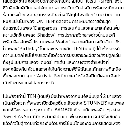
เสนอตัวเขาในคอนเซปต์การถือกำเนิดใหม่เป็น “ไซเรน” (Siren) สิ่งมี
ชีวิตลึกลับผู้เปี่ยมเสน่ห์ตามเทพปกรณัมกรีก-โรมัน พร้อมระเบิดความ
ร้อนแรงด้วยเพลงสุดทรงพลังอย่าง ‘Nightwalker’ ตามด้วยความ
หนักแน่นในเพลง ‘ON TEN’ ตลอดจนการเผยมาดวายร้ายสุด
อันตรายในเพลง ‘Dangerous’, การเล่นกับแสงและเงาสะท้อนเพิ่ม
ความเซ็กซี่ในเพลง ‘Shadow’, การปรากฏตัวกลางอ่างน้ำบนเวที
พร้อมลีลาอันพลิ้วไหวในเพลง ‘Water’ และเทคนิคการเต้นอันน่าทึ่ง
ในเพลง ‘Birthday’ โดยเฉพาะอย่างยิ่ง TEN (เตนล์) ได้สร้างสรรค์
ความแปลกใหม่ให้กับแต่ละโชว์ด้วยการปรับรายละเอียดอย่างมีลูกเล่น
ทั้งรูปแบบการแสดง, ดนตรี, ท่าเต้น และการจัดวางตำแหน่งที่
สอดคล้องกัน ล้วนแสดงให้เห็นถึงความพิถีพิถันและศักยภาพที่เหนือ
ชั้นของเขาในฐานะ ‘Artistic Performer’ หรือศิลปินที่ผสานศิลปะ
เข้ากับการแสดงได้อย่างลงตัว
ไม่เพียงเท่านี้ TEN (เตนล์) ยังนำเพลงจากมินิอัลบั้มชุดที่ 2 มาแสดง
เป็นครั้งแรก ทั้งเพลงเปิดตัวสุดตื่นตะลึงอย่าง ‘STUNNER’ และเพลง
แดนซ์จังหวะสนุก ๆ ชวนเต้น ‘BAMBOLA’ รวมถึงเพลงอื่น ๆ อย่าง
‘Sweet As Sin’ ที่มีการสวมผ้าปิดตา เพิ่มอารมณ์ดาร์กให้ยิ่งเข้มข้น
แล้วก้าวไปสู่ความเท่อีกระดับด้วยการใช้บันไดประกอบการแสดงเพลง