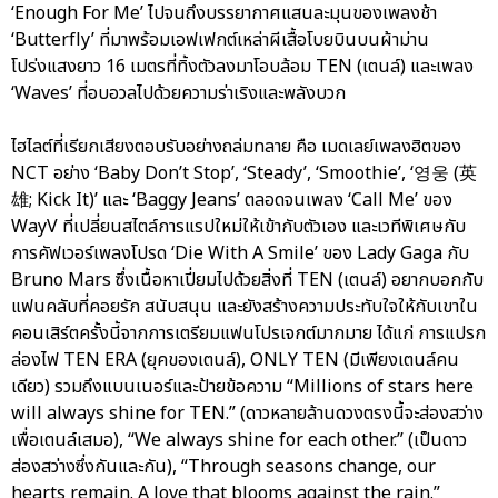
‘Enough For Me’ ไปจนถึงบรรยากาศแสนละมุนของเพลงช้า
‘Butterfly’ ที่มาพร้อมเอฟเฟกต์เหล่าผีเสื้อโบยบินบนผ้าม่าน
โปร่งแสงยาว 16 เมตรที่ทิ้งตัวลงมาโอบล้อม TEN (เตนล์) และเพลง
‘Waves’ ที่อบอวลไปด้วยความร่าเริงและพลังบวก
ไฮไลต์ที่เรียกเสียงตอบรับอย่างถล่มทลาย คือ เมดเลย์เพลงฮิตของ
NCT อย่าง ‘Baby Don’t Stop’, ‘Steady’, ‘Smoothie’, ‘영웅 (英
雄; Kick It)’ และ ‘Baggy Jeans’ ตลอดจนเพลง ‘Call Me’ ของ
WayV ที่เปลี่ยนสไตล์การแรปใหม่ให้เข้ากับตัวเอง และเวทีพิเศษกับ
การคัฟเวอร์เพลงโปรด ‘Die With A Smile’ ของ Lady Gaga กับ
Bruno Mars ซึ่งเนื้อหาเปี่ยมไปด้วยสิ่งที่ TEN (เตนล์) อยากบอกกับ
แฟนคลับที่คอยรัก สนับสนุน และยังสร้างความประทับใจให้กับเขาใน
คอนเสิร์ตครั้งนี้จากการเตรียมแฟนโปรเจกต์มากมาย ได้แก่ การแปรก
ล่องไฟ TEN ERA (ยุคของเตนล์), ONLY TEN (มีเพียงเตนล์คน
เดียว) รวมถึงแบนเนอร์และป้ายข้อความ “Millions of stars here
will always shine for TEN.” (ดาวหลายล้านดวงตรงนี้จะส่องสว่าง
เพื่อเตนล์เสมอ), “We always shine for each other.” (เป็นดาว
ส่องสว่างซึ่งกันและกัน), “Through seasons change, our
hearts remain. A love that blooms against the rain.”