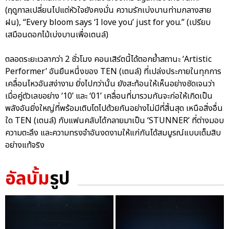
(ฤดูกาลเปลี่ยนไปแต่หัวใจยังคงมั่น ความรักเบ่งบานท่ามกลางสาย
ฝน), “Every bloom says ‘I love you’ just for you.” (เปรียบ
เสมือนดอกไม้เบ่งบานเพื่อเตนล์)
ตลอดระยะเวลากว่า 2 ชั่วโมง คอนเสิร์ตนี้ได้ตอกย้ำสถานะ ‘Artistic
Performer’ อันยืนหนึ่งของ TEN (เตนล์) ที่เปล่งประกายในทุกการ
เคลื่อนไหวอันสง่างาม ยิ่งไปกว่านั้น ยังสะท้อนให้เห็นอย่างชัดเจนว่า
เมื่อคู่ตัวเลขอย่าง ‘10’ และ ‘01’ เคลื่อนที่มารวมกันจะก่อให้เกิดเป็น
พลังอันยิ่งใหญ่ที่พร้อมเติบโตไปด้วยกันอย่างไม่มีที่สิ้นสุด เหนือสิ่งอื่น
ใด TEN (เตนล์) กับแฟนคลับได้กลายมาเป็น ‘STUNNER’ ที่ต่างมอบ
ความตะลึง และความทรงจำอันงดงามให้แก่กันได้สมบูรณ์แบบเต็มสิบ
อย่างแท้จริง
อัลบั้ม
รูป