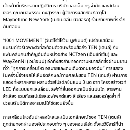
เจ้าหน้าที่บริหารสายปฏิบัติการ บริษัท เอสเอ็ม ทรู จำกัด และสปอน
เซอร์ คุณกมลพรรณ คงสุวรรณ์ ผู้จัดการผลิตภัณฑ์อาวุโส
Maybelline New York (เมย์เบลลีน นิวยอร์ก) ร่วมถ่ายภาพที่ระลึก
กับศิลปิน
‘1001 MOVEMENT’ (วันซีโร่ซีโร่วัน มูฟเมนต์) เปรียบเสมือน
แบรนด์ทัวร์เฉพาะตัวที่สะท้อนตัวตนพร้อมสื่อถึง TEN (เตนล์) กับ
แฟนคลับคนสำคัญอันดับหนึ่งอย่าง NCTzen (เอ็นซีทีเซ็น) และ
WayZenNi (เวย์เจินนี) อีกทั้งยังถ่ายทอดความหมายลึกซึ้งผ่านนิยาม
ที่ว่า “ทุกการเคลื่อนไหว อธิบายและเติมเต็มตัวตนของฉัน” การแสดง
ในครั้งนี้จึงเผยให้เห็นอัตลักษณ์ทางศิลปะของ TEN (เตนล์) ผ่านการ
แสดงที่หลากหลาย ผสานด้วยโปรดักชันแบบ 3 มิติ อาทิ โครงสร้างเวที
LED ทั้งแบบยกและเลื่อน, ลิฟต์ที่ยื่นออกมาเป็นขั้นบันได, สายพาน
ลำเลียง รวมถึงสเปเชียลเอฟเฟกต์แสง สี เสียง และเลเซอร์สุดล้ำ ที่
ช่วยเสริมมิติทางอารมณ์ให้ชัดเจนยิ่งขึ้น
การเคลื่อนไหวอันน่าหลงใหลและเป็นเอกลักษณ์ของ TEN (เตนล์)
ถูกถ่ายทอดผ่านองค์ประกอบต่าง ๆ ของคอนเสิร์ต ตั้งแต่วีซีอาร์ที่นำ