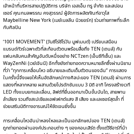
เจ้าหน้าที่บริหารสายปฏิบัติการ บริษัท เอสเอ็ม ทรู จำกัด และสปอน
เซอร์ คุณกมลพรรณ คงสุวรรณ์ ผู้จัดการผลิตภัณฑ์อาวุโส
Maybelline New York (เมย์เบลลีน นิวยอร์ก) ร่วมถ่ายภาพที่ระลึก
กับศิลปิน
‘1001 MOVEMENT’ (วันซีโร่ซีโร่วัน มูฟเมนต์) เปรียบเสมือน
แบรนด์ทัวร์เฉพาะตัวที่สะท้อนตัวตนพร้อมสื่อถึง TEN (เตนล์) กับ
แฟนคลับคนสำคัญอันดับหนึ่งอย่าง NCTzen (เอ็นซีทีเซ็น) และ
WayZenNi (เวย์เจินนี) อีกทั้งยังถ่ายทอดความหมายลึกซึ้งผ่านนิยาม
ที่ว่า “ทุกการเคลื่อนไหว อธิบายและเติมเต็มตัวตนของฉัน” การแสดง
ในครั้งนี้จึงเผยให้เห็นอัตลักษณ์ทางศิลปะของ TEN (เตนล์) ผ่านการ
แสดงที่หลากหลาย ผสานด้วยโปรดักชันแบบ 3 มิติ อาทิ โครงสร้างเวที
LED ทั้งแบบยกและเลื่อน, ลิฟต์ที่ยื่นออกมาเป็นขั้นบันได, สายพาน
ลำเลียง รวมถึงสเปเชียลเอฟเฟกต์แสง สี เสียง และเลเซอร์สุดล้ำ ที่
ช่วยเสริมมิติทางอารมณ์ให้ชัดเจนยิ่งขึ้น
การเคลื่อนไหวอันน่าหลงใหลและเป็นเอกลักษณ์ของ TEN (เตนล์)
ถูกถ่ายทอดผ่านองค์ประกอบต่าง ๆ ของคอนเสิร์ต ตั้งแต่วีซีอาร์ที่นำ