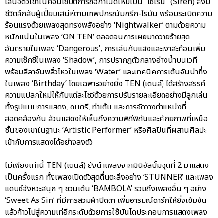
เสนอตัวเขาในคอนเซปต์การถือกำเนิดใหม่เป็น “ไซเรน” (Siren) สิ่งมี
ชีวิตลึกลับผู้เปี่ยมเสน่ห์ตามเทพปกรณัมกรีก-โรมัน พร้อมระเบิดความ
ร้อนแรงด้วยเพลงสุดทรงพลังอย่าง ‘Nightwalker’ ตามด้วยความ
หนักแน่นในเพลง ‘ON TEN’ ตลอดจนการเผยมาดวายร้ายสุด
อันตรายในเพลง ‘Dangerous’, การเล่นกับแสงและเงาสะท้อนเพิ่ม
ความเซ็กซี่ในเพลง ‘Shadow’, การปรากฏตัวกลางอ่างน้ำบนเวที
พร้อมลีลาอันพลิ้วไหวในเพลง ‘Water’ และเทคนิคการเต้นอันน่าทึ่ง
ในเพลง ‘Birthday’ โดยเฉพาะอย่างยิ่ง TEN (เตนล์) ได้สร้างสรรค์
ความแปลกใหม่ให้กับแต่ละโชว์ด้วยการปรับรายละเอียดอย่างมีลูกเล่น
ทั้งรูปแบบการแสดง, ดนตรี, ท่าเต้น และการจัดวางตำแหน่งที่
สอดคล้องกัน ล้วนแสดงให้เห็นถึงความพิถีพิถันและศักยภาพที่เหนือ
ชั้นของเขาในฐานะ ‘Artistic Performer’ หรือศิลปินที่ผสานศิลปะ
เข้ากับการแสดงได้อย่างลงตัว
ไม่เพียงเท่านี้ TEN (เตนล์) ยังนำเพลงจากมินิอัลบั้มชุดที่ 2 มาแสดง
เป็นครั้งแรก ทั้งเพลงเปิดตัวสุดตื่นตะลึงอย่าง ‘STUNNER’ และเพลง
แดนซ์จังหวะสนุก ๆ ชวนเต้น ‘BAMBOLA’ รวมถึงเพลงอื่น ๆ อย่าง
‘Sweet As Sin’ ที่มีการสวมผ้าปิดตา เพิ่มอารมณ์ดาร์กให้ยิ่งเข้มข้น
แล้วก้าวไปสู่ความเท่อีกระดับด้วยการใช้บันไดประกอบการแสดงเพลง