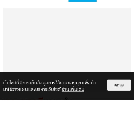
เว็บไซต์นี้มีการเก็บข้อมูลการใช้งานของคุณเพื่อนำ
ตกลง
มาใช้วางแผนและบริหารเว็บไซต์
อ่านเพิ่มเติม
แกลเลอรี
แนะนำ
ไม่ว่าจะวันนี้หรือวันไหน ก็จะยังภูมิใจ
ในตัว "แจบอม" เหมือนเดิม!
ประมวลภาพ JA...
EXCLUSIVE
: 28