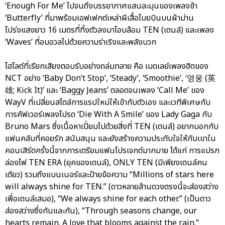
‘Enough For Me’ ไปจนถึงบรรยากาศแสนละมุนของเพลงช้า
‘Butterfly’ ที่มาพร้อมเอฟเฟกต์เหล่าผีเสื้อโบยบินบนผ้าม่าน
โปร่งแสงยาว 16 เมตรที่ทิ้งตัวลงมาโอบล้อม TEN (เตนล์) และเพลง
‘Waves’ ที่อบอวลไปด้วยความร่าเริงและพลังบวก
ไฮไลต์ที่เรียกเสียงตอบรับอย่างถล่มทลาย คือ เมดเลย์เพลงฮิตของ
NCT อย่าง ‘Baby Don’t Stop’, ‘Steady’, ‘Smoothie’, ‘영웅 (英
雄; Kick It)’ และ ‘Baggy Jeans’ ตลอดจนเพลง ‘Call Me’ ของ
WayV ที่เปลี่ยนสไตล์การแรปใหม่ให้เข้ากับตัวเอง และเวทีพิเศษกับ
การคัฟเวอร์เพลงโปรด ‘Die With A Smile’ ของ Lady Gaga กับ
Bruno Mars ซึ่งเนื้อหาเปี่ยมไปด้วยสิ่งที่ TEN (เตนล์) อยากบอกกับ
แฟนคลับที่คอยรัก สนับสนุน และยังสร้างความประทับใจให้กับเขาใน
คอนเสิร์ตครั้งนี้จากการเตรียมแฟนโปรเจกต์มากมาย ได้แก่ การแปรก
ล่องไฟ TEN ERA (ยุคของเตนล์), ONLY TEN (มีเพียงเตนล์คน
เดียว) รวมถึงแบนเนอร์และป้ายข้อความ “Millions of stars here
will always shine for TEN.” (ดาวหลายล้านดวงตรงนี้จะส่องสว่าง
เพื่อเตนล์เสมอ), “We always shine for each other.” (เป็นดาว
ส่องสว่างซึ่งกันและกัน), “Through seasons change, our
hearts remain. A love that blooms against the rain.”