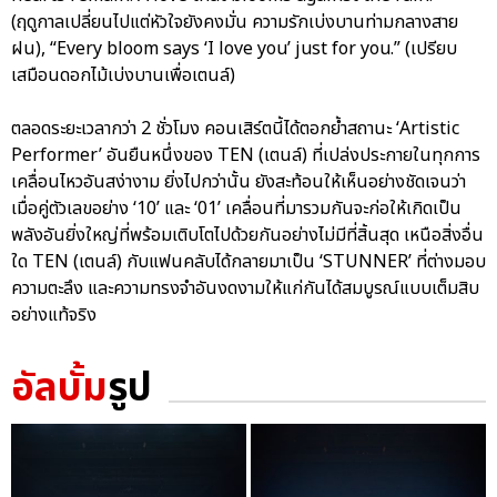
(ฤดูกาลเปลี่ยนไปแต่หัวใจยังคงมั่น ความรักเบ่งบานท่ามกลางสาย
ฝน), “Every bloom says ‘I love you’ just for you.” (เปรียบ
เสมือนดอกไม้เบ่งบานเพื่อเตนล์)
ตลอดระยะเวลากว่า 2 ชั่วโมง คอนเสิร์ตนี้ได้ตอกย้ำสถานะ ‘Artistic
Performer’ อันยืนหนึ่งของ TEN (เตนล์) ที่เปล่งประกายในทุกการ
เคลื่อนไหวอันสง่างาม ยิ่งไปกว่านั้น ยังสะท้อนให้เห็นอย่างชัดเจนว่า
เมื่อคู่ตัวเลขอย่าง ‘10’ และ ‘01’ เคลื่อนที่มารวมกันจะก่อให้เกิดเป็น
พลังอันยิ่งใหญ่ที่พร้อมเติบโตไปด้วยกันอย่างไม่มีที่สิ้นสุด เหนือสิ่งอื่น
ใด TEN (เตนล์) กับแฟนคลับได้กลายมาเป็น ‘STUNNER’ ที่ต่างมอบ
ความตะลึง และความทรงจำอันงดงามให้แก่กันได้สมบูรณ์แบบเต็มสิบ
อย่างแท้จริง
อัลบั้ม
รูป