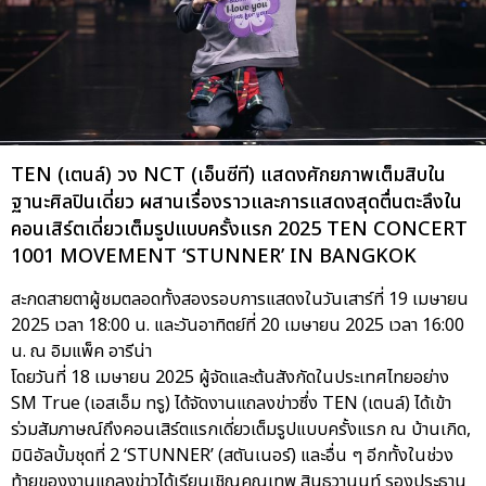
TEN (เตนล์) วง NCT (เอ็นซีที) แสดงศักยภาพเต็มสิบใน
ฐานะศิลปินเดี่ยว ผสานเรื่องราวและการแสดงสุดตื่นตะลึงใน
คอนเสิร์ตเดี่ยวเต็มรูปแบบครั้งแรก 2025 TEN CONCERT
1001 MOVEMENT ‘STUNNER’ IN BANGKOK
สะกดสายตาผู้ชมตลอดทั้งสองรอบการแสดงในวันเสาร์ที่ 19 เมษายน
2025 เวลา 18:00 น. และวันอาทิตย์ที่ 20 เมษายน 2025 เวลา 16:00
น. ณ อิมแพ็ค อารีน่า
โดยวันที่ 18 เมษายน 2025 ผู้จัดและต้นสังกัดในประเทศไทยอย่าง
SM True (เอสเอ็ม ทรู) ได้จัดงานแถลงข่าวซึ่ง TEN (เตนล์) ได้เข้า
ร่วมสัมภาษณ์ถึงคอนเสิร์ตแรกเดี่ยวเต็มรูปแบบครั้งแรก ณ บ้านเกิด,
มินิอัลบั้มชุดที่ 2 ‘STUNNER’ (สตันเนอร์) และอื่น ๆ อีกทั้งในช่วง
ท้ายของงานแถลงข่าวได้เรียนเชิญคุณเทพ สินธวานนท์ รองประธาน