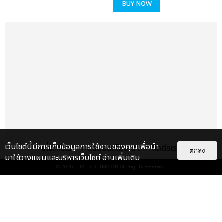
BUY NOW
เว็บไซต์นี้มีการเก็บข้อมูลการใช้งานของคุณเพื่อนำ
เกี่ยวกับเรา
ติดต่อลงโฆษณา
ติดต่อเรา
ตกลง
มาใช้วางแผนและบริหารเว็บไซต์
อ่านเพิ่มเติม
© 2026
THAITICKETMAJOR
All Rights Reserved.
แกลเลอรี
แนะนำ
ประมวลภาพ “จอส-กวิน” จัดปาร์ตี้
ริมหาดสุดฮอต ในคอนเสิร์ตครั้งยิ่ง
ใหญ่ “JOSS GAWIN HEAT ...