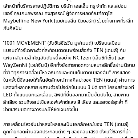
เจ้าหน้าที่บริหารสายปฏิบัติการ บริษัท เอสเอ็ม ทรู จำกัด และสปอน
เซอร์ คุณกมลพรรณ คงสุวรรณ์ ผู้จัดการผลิตภัณฑ์อาวุโส
Maybelline New York (เมย์เบลลีน นิวยอร์ก) ร่วมถ่ายภาพที่ระลึก
กับศิลปิน
‘1001 MOVEMENT’ (วันซีโร่ซีโร่วัน มูฟเมนต์) เปรียบเสมือน
แบรนด์ทัวร์เฉพาะตัวที่สะท้อนตัวตนพร้อมสื่อถึง TEN (เตนล์) กับ
แฟนคลับคนสำคัญอันดับหนึ่งอย่าง NCTzen (เอ็นซีทีเซ็น) และ
WayZenNi (เวย์เจินนี) อีกทั้งยังถ่ายทอดความหมายลึกซึ้งผ่านนิยาม
ที่ว่า “ทุกการเคลื่อนไหว อธิบายและเติมเต็มตัวตนของฉัน” การแสดง
ในครั้งนี้จึงเผยให้เห็นอัตลักษณ์ทางศิลปะของ TEN (เตนล์) ผ่านการ
แสดงที่หลากหลาย ผสานด้วยโปรดักชันแบบ 3 มิติ อาทิ โครงสร้างเวที
LED ทั้งแบบยกและเลื่อน, ลิฟต์ที่ยื่นออกมาเป็นขั้นบันได, สายพาน
ลำเลียง รวมถึงสเปเชียลเอฟเฟกต์แสง สี เสียง และเลเซอร์สุดล้ำ ที่
ช่วยเสริมมิติทางอารมณ์ให้ชัดเจนยิ่งขึ้น
การเคลื่อนไหวอันน่าหลงใหลและเป็นเอกลักษณ์ของ TEN (เตนล์)
ถูกถ่ายทอดผ่านองค์ประกอบต่าง ๆ ของคอนเสิร์ต ตั้งแต่วีซีอาร์ที่นำ