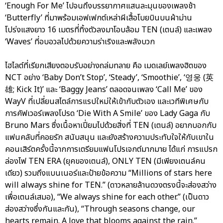
‘Enough For Me’ ไปจนถึงบรรยากาศแสนละมุนของเพลงช้า
‘Butterfly’ ที่มาพร้อมเอฟเฟกต์เหล่าผีเสื้อโบยบินบนผ้าม่าน
โปร่งแสงยาว 16 เมตรที่ทิ้งตัวลงมาโอบล้อม TEN (เตนล์) และเพลง
‘Waves’ ที่อบอวลไปด้วยความร่าเริงและพลังบวก
ไฮไลต์ที่เรียกเสียงตอบรับอย่างถล่มทลาย คือ เมดเลย์เพลงฮิตของ
NCT อย่าง ‘Baby Don’t Stop’, ‘Steady’, ‘Smoothie’, ‘영웅 (英
雄; Kick It)’ และ ‘Baggy Jeans’ ตลอดจนเพลง ‘Call Me’ ของ
WayV ที่เปลี่ยนสไตล์การแรปใหม่ให้เข้ากับตัวเอง และเวทีพิเศษกับ
การคัฟเวอร์เพลงโปรด ‘Die With A Smile’ ของ Lady Gaga กับ
Bruno Mars ซึ่งเนื้อหาเปี่ยมไปด้วยสิ่งที่ TEN (เตนล์) อยากบอกกับ
แฟนคลับที่คอยรัก สนับสนุน และยังสร้างความประทับใจให้กับเขาใน
คอนเสิร์ตครั้งนี้จากการเตรียมแฟนโปรเจกต์มากมาย ได้แก่ การแปรก
ล่องไฟ TEN ERA (ยุคของเตนล์), ONLY TEN (มีเพียงเตนล์คน
เดียว) รวมถึงแบนเนอร์และป้ายข้อความ “Millions of stars here
will always shine for TEN.” (ดาวหลายล้านดวงตรงนี้จะส่องสว่าง
เพื่อเตนล์เสมอ), “We always shine for each other.” (เป็นดาว
ส่องสว่างซึ่งกันและกัน), “Through seasons change, our
hearts remain. A love that blooms against the rain.”