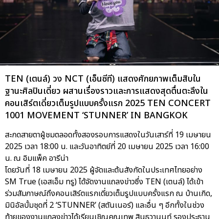
TEN (เตนล์) วง NCT (เอ็นซีที) แสดงศักยภาพเต็มสิบใน
ฐานะศิลปินเดี่ยว ผสานเรื่องราวและการแสดงสุดตื่นตะลึงใน
คอนเสิร์ตเดี่ยวเต็มรูปแบบครั้งแรก 2025 TEN CONCERT
1001 MOVEMENT ‘STUNNER’ IN BANGKOK
สะกดสายตาผู้ชมตลอดทั้งสองรอบการแสดงในวันเสาร์ที่ 19 เมษายน
2025 เวลา 18:00 น. และวันอาทิตย์ที่ 20 เมษายน 2025 เวลา 16:00
น. ณ อิมแพ็ค อารีน่า
โดยวันที่ 18 เมษายน 2025 ผู้จัดและต้นสังกัดในประเทศไทยอย่าง
SM True (เอสเอ็ม ทรู) ได้จัดงานแถลงข่าวซึ่ง TEN (เตนล์) ได้เข้า
ร่วมสัมภาษณ์ถึงคอนเสิร์ตแรกเดี่ยวเต็มรูปแบบครั้งแรก ณ บ้านเกิด,
มินิอัลบั้มชุดที่ 2 ‘STUNNER’ (สตันเนอร์) และอื่น ๆ อีกทั้งในช่วง
ท้ายของงานแถลงข่าวได้เรียนเชิญคุณเทพ สินธวานนท์ รองประธาน