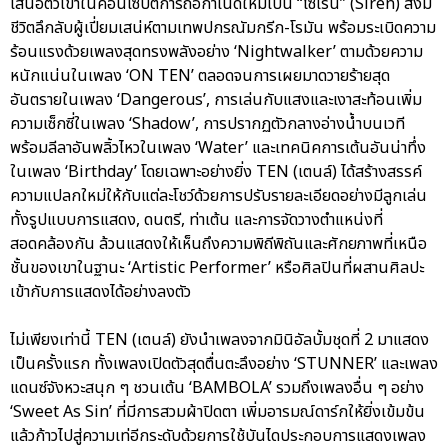
เสนอตัวเขาในคอนเซปต์การถือกำเนิดใหม่เป็น “ไซเรน” (Siren) สิ่งมี
ชีวิตลึกลับผู้เปี่ยมเสน่ห์ตามเทพปกรณัมกรีก-โรมัน พร้อมระเบิดความ
ร้อนแรงด้วยเพลงสุดทรงพลังอย่าง ‘Nightwalker’ ตามด้วยความ
หนักแน่นในเพลง ‘ON TEN’ ตลอดจนการเผยมาดวายร้ายสุด
อันตรายในเพลง ‘Dangerous’, การเล่นกับแสงและเงาสะท้อนเพิ่ม
ความเซ็กซี่ในเพลง ‘Shadow’, การปรากฏตัวกลางอ่างน้ำบนเวที
พร้อมลีลาอันพลิ้วไหวในเพลง ‘Water’ และเทคนิคการเต้นอันน่าทึ่ง
ในเพลง ‘Birthday’ โดยเฉพาะอย่างยิ่ง TEN (เตนล์) ได้สร้างสรรค์
ความแปลกใหม่ให้กับแต่ละโชว์ด้วยการปรับรายละเอียดอย่างมีลูกเล่น
ทั้งรูปแบบการแสดง, ดนตรี, ท่าเต้น และการจัดวางตำแหน่งที่
สอดคล้องกัน ล้วนแสดงให้เห็นถึงความพิถีพิถันและศักยภาพที่เหนือ
ชั้นของเขาในฐานะ ‘Artistic Performer’ หรือศิลปินที่ผสานศิลปะ
เข้ากับการแสดงได้อย่างลงตัว
ไม่เพียงเท่านี้ TEN (เตนล์) ยังนำเพลงจากมินิอัลบั้มชุดที่ 2 มาแสดง
เป็นครั้งแรก ทั้งเพลงเปิดตัวสุดตื่นตะลึงอย่าง ‘STUNNER’ และเพลง
แดนซ์จังหวะสนุก ๆ ชวนเต้น ‘BAMBOLA’ รวมถึงเพลงอื่น ๆ อย่าง
‘Sweet As Sin’ ที่มีการสวมผ้าปิดตา เพิ่มอารมณ์ดาร์กให้ยิ่งเข้มข้น
แล้วก้าวไปสู่ความเท่อีกระดับด้วยการใช้บันไดประกอบการแสดงเพลง