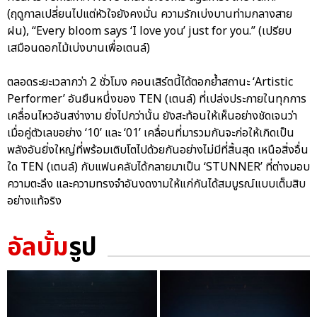
(ฤดูกาลเปลี่ยนไปแต่หัวใจยังคงมั่น ความรักเบ่งบานท่ามกลางสาย
ฝน), “Every bloom says ‘I love you’ just for you.” (เปรียบ
เสมือนดอกไม้เบ่งบานเพื่อเตนล์)
ตลอดระยะเวลากว่า 2 ชั่วโมง คอนเสิร์ตนี้ได้ตอกย้ำสถานะ ‘Artistic
Performer’ อันยืนหนึ่งของ TEN (เตนล์) ที่เปล่งประกายในทุกการ
เคลื่อนไหวอันสง่างาม ยิ่งไปกว่านั้น ยังสะท้อนให้เห็นอย่างชัดเจนว่า
เมื่อคู่ตัวเลขอย่าง ‘10’ และ ‘01’ เคลื่อนที่มารวมกันจะก่อให้เกิดเป็น
พลังอันยิ่งใหญ่ที่พร้อมเติบโตไปด้วยกันอย่างไม่มีที่สิ้นสุด เหนือสิ่งอื่น
ใด TEN (เตนล์) กับแฟนคลับได้กลายมาเป็น ‘STUNNER’ ที่ต่างมอบ
ความตะลึง และความทรงจำอันงดงามให้แก่กันได้สมบูรณ์แบบเต็มสิบ
อย่างแท้จริง
อัลบั้ม
รูป