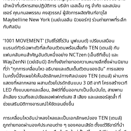
เจ้าหน้าที่บริหารสายปฏิบัติการ บริษัท เอสเอ็ม ทรู จำกัด และสปอน
เซอร์ คุณกมลพรรณ คงสุวรรณ์ ผู้จัดการผลิตภัณฑ์อาวุโส
Maybelline New York (เมย์เบลลีน นิวยอร์ก) ร่วมถ่ายภาพที่ระลึก
กับศิลปิน
‘1001 MOVEMENT’ (วันซีโร่ซีโร่วัน มูฟเมนต์) เปรียบเสมือน
แบรนด์ทัวร์เฉพาะตัวที่สะท้อนตัวตนพร้อมสื่อถึง TEN (เตนล์) กับ
แฟนคลับคนสำคัญอันดับหนึ่งอย่าง NCTzen (เอ็นซีทีเซ็น) และ
WayZenNi (เวย์เจินนี) อีกทั้งยังถ่ายทอดความหมายลึกซึ้งผ่านนิยาม
ที่ว่า “ทุกการเคลื่อนไหว อธิบายและเติมเต็มตัวตนของฉัน” การแสดง
ในครั้งนี้จึงเผยให้เห็นอัตลักษณ์ทางศิลปะของ TEN (เตนล์) ผ่านการ
แสดงที่หลากหลาย ผสานด้วยโปรดักชันแบบ 3 มิติ อาทิ โครงสร้างเวที
LED ทั้งแบบยกและเลื่อน, ลิฟต์ที่ยื่นออกมาเป็นขั้นบันได, สายพาน
ลำเลียง รวมถึงสเปเชียลเอฟเฟกต์แสง สี เสียง และเลเซอร์สุดล้ำ ที่
ช่วยเสริมมิติทางอารมณ์ให้ชัดเจนยิ่งขึ้น
การเคลื่อนไหวอันน่าหลงใหลและเป็นเอกลักษณ์ของ TEN (เตนล์)
ถูกถ่ายทอดผ่านองค์ประกอบต่าง ๆ ของคอนเสิร์ต ตั้งแต่วีซีอาร์ที่นำ