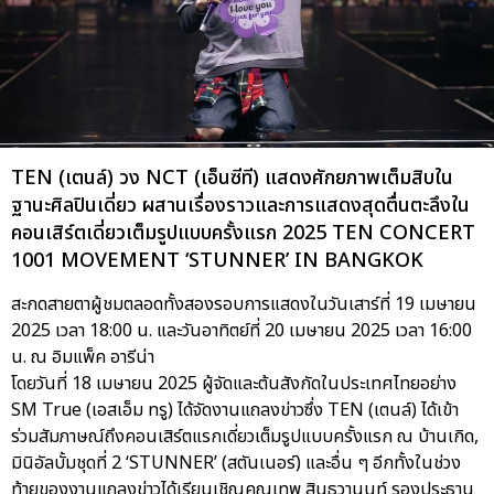
TEN (เตนล์) วง NCT (เอ็นซีที) แสดงศักยภาพเต็มสิบใน
ฐานะศิลปินเดี่ยว ผสานเรื่องราวและการแสดงสุดตื่นตะลึงใน
คอนเสิร์ตเดี่ยวเต็มรูปแบบครั้งแรก 2025 TEN CONCERT
1001 MOVEMENT ‘STUNNER’ IN BANGKOK
สะกดสายตาผู้ชมตลอดทั้งสองรอบการแสดงในวันเสาร์ที่ 19 เมษายน
2025 เวลา 18:00 น. และวันอาทิตย์ที่ 20 เมษายน 2025 เวลา 16:00
น. ณ อิมแพ็ค อารีน่า
โดยวันที่ 18 เมษายน 2025 ผู้จัดและต้นสังกัดในประเทศไทยอย่าง
SM True (เอสเอ็ม ทรู) ได้จัดงานแถลงข่าวซึ่ง TEN (เตนล์) ได้เข้า
ร่วมสัมภาษณ์ถึงคอนเสิร์ตแรกเดี่ยวเต็มรูปแบบครั้งแรก ณ บ้านเกิด,
มินิอัลบั้มชุดที่ 2 ‘STUNNER’ (สตันเนอร์) และอื่น ๆ อีกทั้งในช่วง
ท้ายของงานแถลงข่าวได้เรียนเชิญคุณเทพ สินธวานนท์ รองประธาน