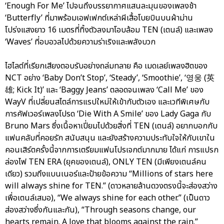
‘Enough For Me’ ไปจนถึงบรรยากาศแสนละมุนของเพลงช้า
‘Butterfly’ ที่มาพร้อมเอฟเฟกต์เหล่าผีเสื้อโบยบินบนผ้าม่าน
โปร่งแสงยาว 16 เมตรที่ทิ้งตัวลงมาโอบล้อม TEN (เตนล์) และเพลง
‘Waves’ ที่อบอวลไปด้วยความร่าเริงและพลังบวก
ไฮไลต์ที่เรียกเสียงตอบรับอย่างถล่มทลาย คือ เมดเลย์เพลงฮิตของ
NCT อย่าง ‘Baby Don’t Stop’, ‘Steady’, ‘Smoothie’, ‘영웅 (英
雄; Kick It)’ และ ‘Baggy Jeans’ ตลอดจนเพลง ‘Call Me’ ของ
WayV ที่เปลี่ยนสไตล์การแรปใหม่ให้เข้ากับตัวเอง และเวทีพิเศษกับ
การคัฟเวอร์เพลงโปรด ‘Die With A Smile’ ของ Lady Gaga กับ
Bruno Mars ซึ่งเนื้อหาเปี่ยมไปด้วยสิ่งที่ TEN (เตนล์) อยากบอกกับ
แฟนคลับที่คอยรัก สนับสนุน และยังสร้างความประทับใจให้กับเขาใน
คอนเสิร์ตครั้งนี้จากการเตรียมแฟนโปรเจกต์มากมาย ได้แก่ การแปรก
ล่องไฟ TEN ERA (ยุคของเตนล์), ONLY TEN (มีเพียงเตนล์คน
เดียว) รวมถึงแบนเนอร์และป้ายข้อความ “Millions of stars here
will always shine for TEN.” (ดาวหลายล้านดวงตรงนี้จะส่องสว่าง
เพื่อเตนล์เสมอ), “We always shine for each other.” (เป็นดาว
ส่องสว่างซึ่งกันและกัน), “Through seasons change, our
hearts remain. A love that blooms against the rain.”