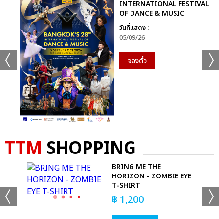
INTERNATIONAL FESTIVAL
OF DANCE & MUSIC
วันที่แสดง :
05/09/26
จองตั๋ว
TTM
SHOPPING
AVY
BRING ME THE
HORIZON - ZOMBIE EYE
T-SHIRT
฿
1,200