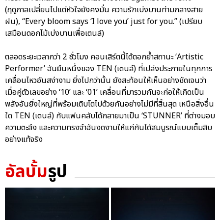
(ฤดูกาลเปลี่ยนไปแต่หัวใจยังคงมั่น ความรักเบ่งบานท่ามกลางสาย
ฝน), “Every bloom says ‘I love you’ just for you.” (เปรียบ
เสมือนดอกไม้เบ่งบานเพื่อเตนล์)
ตลอดระยะเวลากว่า 2 ชั่วโมง คอนเสิร์ตนี้ได้ตอกย้ำสถานะ ‘Artistic
Performer’ อันยืนหนึ่งของ TEN (เตนล์) ที่เปล่งประกายในทุกการ
เคลื่อนไหวอันสง่างาม ยิ่งไปกว่านั้น ยังสะท้อนให้เห็นอย่างชัดเจนว่า
เมื่อคู่ตัวเลขอย่าง ‘10’ และ ‘01’ เคลื่อนที่มารวมกันจะก่อให้เกิดเป็น
พลังอันยิ่งใหญ่ที่พร้อมเติบโตไปด้วยกันอย่างไม่มีที่สิ้นสุด เหนือสิ่งอื่น
ใด TEN (เตนล์) กับแฟนคลับได้กลายมาเป็น ‘STUNNER’ ที่ต่างมอบ
ความตะลึง และความทรงจำอันงดงามให้แก่กันได้สมบูรณ์แบบเต็มสิบ
อย่างแท้จริง
อัลบั้ม
รูป