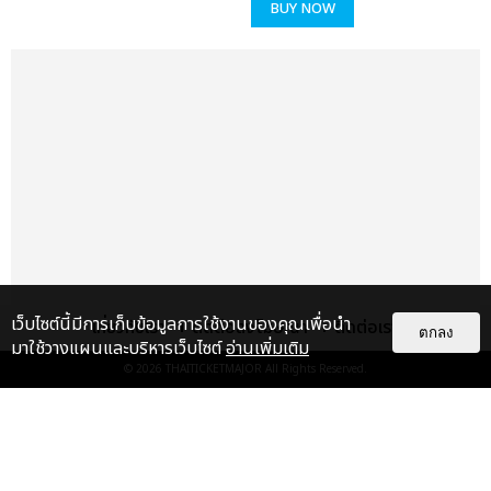
BUY NOW
เว็บไซต์นี้มีการเก็บข้อมูลการใช้งานของคุณเพื่อนำ
เกี่ยวกับเรา
ติดต่อลงโฆษณา
ติดต่อเรา
ตกลง
มาใช้วางแผนและบริหารเว็บไซต์
อ่านเพิ่มเติม
© 2026
THAITICKETMAJOR
All Rights Reserved.
แกลเลอรี
แนะนำ
“ช่วงเวลาที่ไม่ได้เจอกันพิสูจน์แล้วว่า
รักแท้จะไม่มีวันจางหาย” ประมวล
ภาพ JAEHYUN กับแฟน...