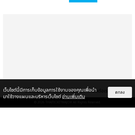
เว็บไซต์นี้มีการเก็บข้อมูลการใช้งานของคุณเพื่อนำ
เกี่ยวกับเรา
ติดต่อลงโฆษณา
ติดต่อเรา
ตกลง
มาใช้วางแผนและบริหารเว็บไซต์
อ่านเพิ่มเติม
© 2026
THAITICKETMAJOR
All Rights Reserved.
แกลเลอรี
แนะนำ
ไม่ว่าจะวันนี้หรือวันไหน ก็จะยังภูมิใจ
ในตัว "แจบอม" เหมือนเดิม!
ประมวลภาพ JA...