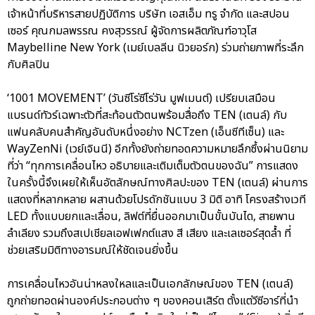
เจ้าหน้าที่บริหารสายปฏิบัติการ บริษัท เอสเอ็ม ทรู จำกัด และสปอน
เซอร์ คุณกมลพรรณ คงสุวรรณ์ ผู้จัดการผลิตภัณฑ์อาวุโส
Maybelline New York (เมย์เบลลีน นิวยอร์ก) ร่วมถ่ายภาพที่ระลึก
กับศิลปิน
‘1001 MOVEMENT’ (วันซีโร่ซีโร่วัน มูฟเมนต์) เปรียบเสมือน
แบรนด์ทัวร์เฉพาะตัวที่สะท้อนตัวตนพร้อมสื่อถึง TEN (เตนล์) กับ
แฟนคลับคนสำคัญอันดับหนึ่งอย่าง NCTzen (เอ็นซีทีเซ็น) และ
WayZenNi (เวย์เจินนี) อีกทั้งยังถ่ายทอดความหมายลึกซึ้งผ่านนิยาม
ที่ว่า “ทุกการเคลื่อนไหว อธิบายและเติมเต็มตัวตนของฉัน” การแสดง
ในครั้งนี้จึงเผยให้เห็นอัตลักษณ์ทางศิลปะของ TEN (เตนล์) ผ่านการ
แสดงที่หลากหลาย ผสานด้วยโปรดักชันแบบ 3 มิติ อาทิ โครงสร้างเวที
LED ทั้งแบบยกและเลื่อน, ลิฟต์ที่ยื่นออกมาเป็นขั้นบันได, สายพาน
ลำเลียง รวมถึงสเปเชียลเอฟเฟกต์แสง สี เสียง และเลเซอร์สุดล้ำ ที่
ช่วยเสริมมิติทางอารมณ์ให้ชัดเจนยิ่งขึ้น
การเคลื่อนไหวอันน่าหลงใหลและเป็นเอกลักษณ์ของ TEN (เตนล์)
ถูกถ่ายทอดผ่านองค์ประกอบต่าง ๆ ของคอนเสิร์ต ตั้งแต่วีซีอาร์ที่นำ