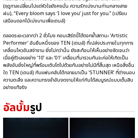
(ฤดูกาลเปลี่ยนไปแต่หัวใจยังคงมั่น ความรักเบ่งบานท่ามกลางสาย
ฝน), “Every bloom says ‘I love you’ just for you.” (เปรียบ
เสมือนดอกไม้เบ่งบานเพื่อเตนล์)
ตลอดระยะเวลากว่า 2 ชั่วโมง คอนเสิร์ตนี้ได้ตอกย้ำสถานะ ‘Artistic
Performer’ อันยืนหนึ่งของ TEN (เตนล์) ที่เปล่งประกายในทุกการ
เคลื่อนไหวอันสง่างาม ยิ่งไปกว่านั้น ยังสะท้อนให้เห็นอย่างชัดเจนว่า
เมื่อคู่ตัวเลขอย่าง ‘10’ และ ‘01’ เคลื่อนที่มารวมกันจะก่อให้เกิดเป็น
พลังอันยิ่งใหญ่ที่พร้อมเติบโตไปด้วยกันอย่างไม่มีที่สิ้นสุด เหนือสิ่งอื่น
ใด TEN (เตนล์) กับแฟนคลับได้กลายมาเป็น ‘STUNNER’ ที่ต่างมอบ
ความตะลึง และความทรงจำอันงดงามให้แก่กันได้สมบูรณ์แบบเต็มสิบ
อย่างแท้จริง
อัลบั้ม
รูป