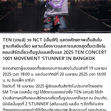
TEN (เตนล์) วง NCT (เอ็นซีที) แสดงศักยภาพเต็มสิบใน
ฐานะศิลปินเดี่ยว ผสานเรื่องราวและการแสดงสุดตื่นตะลึงใน
คอนเสิร์ตเดี่ยวเต็มรูปแบบครั้งแรก 2025 TEN CONCERT
1001 MOVEMENT ‘STUNNER’ IN BANGKOK
สะกดสายตาผู้ชมตลอดทั้งสองรอบการแสดงในวันเสาร์ที่ 19 เมษายน
2025 เวลา 18:00 น. และวันอาทิตย์ที่ 20 เมษายน 2025 เวลา 16:00
น. ณ อิมแพ็ค อารีน่า
โดยวันที่ 18 เมษายน 2025 ผู้จัดและต้นสังกัดในประเทศไทยอย่าง
SM True (เอสเอ็ม ทรู) ได้จัดงานแถลงข่าวซึ่ง TEN (เตนล์) ได้เข้า
ร่วมสัมภาษณ์ถึงคอนเสิร์ตแรกเดี่ยวเต็มรูปแบบครั้งแรก ณ บ้านเกิด,
มินิอัลบั้มชุดที่ 2 ‘STUNNER’ (สตันเนอร์) และอื่น ๆ อีกทั้งในช่วง
ท้ายของงานแถลงข่าวได้เรียนเชิญคุณเทพ สินธวานนท์ รองประธาน