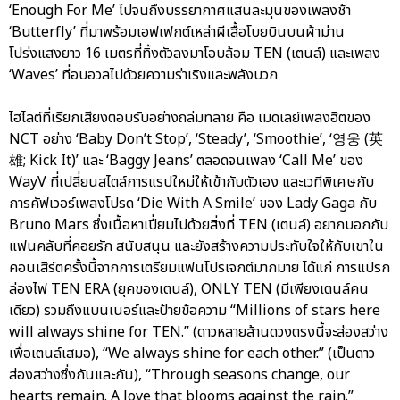
‘Enough For Me’ ไปจนถึงบรรยากาศแสนละมุนของเพลงช้า
‘Butterfly’ ที่มาพร้อมเอฟเฟกต์เหล่าผีเสื้อโบยบินบนผ้าม่าน
โปร่งแสงยาว 16 เมตรที่ทิ้งตัวลงมาโอบล้อม TEN (เตนล์) และเพลง
‘Waves’ ที่อบอวลไปด้วยความร่าเริงและพลังบวก
ไฮไลต์ที่เรียกเสียงตอบรับอย่างถล่มทลาย คือ เมดเลย์เพลงฮิตของ
NCT อย่าง ‘Baby Don’t Stop’, ‘Steady’, ‘Smoothie’, ‘영웅 (英
雄; Kick It)’ และ ‘Baggy Jeans’ ตลอดจนเพลง ‘Call Me’ ของ
WayV ที่เปลี่ยนสไตล์การแรปใหม่ให้เข้ากับตัวเอง และเวทีพิเศษกับ
การคัฟเวอร์เพลงโปรด ‘Die With A Smile’ ของ Lady Gaga กับ
Bruno Mars ซึ่งเนื้อหาเปี่ยมไปด้วยสิ่งที่ TEN (เตนล์) อยากบอกกับ
แฟนคลับที่คอยรัก สนับสนุน และยังสร้างความประทับใจให้กับเขาใน
คอนเสิร์ตครั้งนี้จากการเตรียมแฟนโปรเจกต์มากมาย ได้แก่ การแปรก
ล่องไฟ TEN ERA (ยุคของเตนล์), ONLY TEN (มีเพียงเตนล์คน
เดียว) รวมถึงแบนเนอร์และป้ายข้อความ “Millions of stars here
will always shine for TEN.” (ดาวหลายล้านดวงตรงนี้จะส่องสว่าง
เพื่อเตนล์เสมอ), “We always shine for each other.” (เป็นดาว
ส่องสว่างซึ่งกันและกัน), “Through seasons change, our
hearts remain. A love that blooms against the rain.”