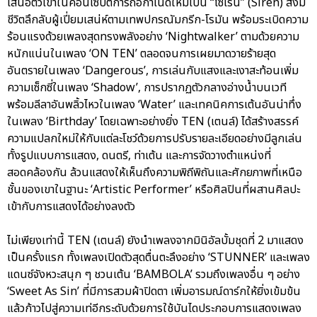
เสนอตัวเขาในคอนเซปต์การถือกำเนิดใหม่เป็น “ไซเรน” (Siren) สิ่งมี
ชีวิตลึกลับผู้เปี่ยมเสน่ห์ตามเทพปกรณัมกรีก-โรมัน พร้อมระเบิดความ
ร้อนแรงด้วยเพลงสุดทรงพลังอย่าง ‘Nightwalker’ ตามด้วยความ
หนักแน่นในเพลง ‘ON TEN’ ตลอดจนการเผยมาดวายร้ายสุด
อันตรายในเพลง ‘Dangerous’, การเล่นกับแสงและเงาสะท้อนเพิ่ม
ความเซ็กซี่ในเพลง ‘Shadow’, การปรากฏตัวกลางอ่างน้ำบนเวที
พร้อมลีลาอันพลิ้วไหวในเพลง ‘Water’ และเทคนิคการเต้นอันน่าทึ่ง
ในเพลง ‘Birthday’ โดยเฉพาะอย่างยิ่ง TEN (เตนล์) ได้สร้างสรรค์
ความแปลกใหม่ให้กับแต่ละโชว์ด้วยการปรับรายละเอียดอย่างมีลูกเล่น
ทั้งรูปแบบการแสดง, ดนตรี, ท่าเต้น และการจัดวางตำแหน่งที่
สอดคล้องกัน ล้วนแสดงให้เห็นถึงความพิถีพิถันและศักยภาพที่เหนือ
ชั้นของเขาในฐานะ ‘Artistic Performer’ หรือศิลปินที่ผสานศิลปะ
เข้ากับการแสดงได้อย่างลงตัว
ไม่เพียงเท่านี้ TEN (เตนล์) ยังนำเพลงจากมินิอัลบั้มชุดที่ 2 มาแสดง
เป็นครั้งแรก ทั้งเพลงเปิดตัวสุดตื่นตะลึงอย่าง ‘STUNNER’ และเพลง
แดนซ์จังหวะสนุก ๆ ชวนเต้น ‘BAMBOLA’ รวมถึงเพลงอื่น ๆ อย่าง
‘Sweet As Sin’ ที่มีการสวมผ้าปิดตา เพิ่มอารมณ์ดาร์กให้ยิ่งเข้มข้น
แล้วก้าวไปสู่ความเท่อีกระดับด้วยการใช้บันไดประกอบการแสดงเพลง