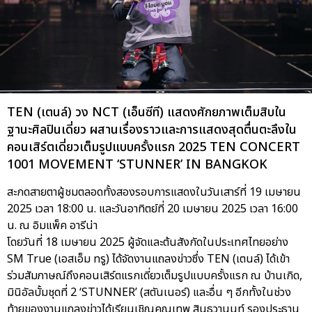
TEN (เตนล์) วง NCT (เอ็นซีที) แสดงศักยภาพเต็มสิบใน
ฐานะศิลปินเดี่ยว ผสานเรื่องราวและการแสดงสุดตื่นตะลึงใน
คอนเสิร์ตเดี่ยวเต็มรูปแบบครั้งแรก 2025 TEN CONCERT
1001 MOVEMENT ‘STUNNER’ IN BANGKOK
สะกดสายตาผู้ชมตลอดทั้งสองรอบการแสดงในวันเสาร์ที่ 19 เมษายน
2025 เวลา 18:00 น. และวันอาทิตย์ที่ 20 เมษายน 2025 เวลา 16:00
น. ณ อิมแพ็ค อารีน่า
โดยวันที่ 18 เมษายน 2025 ผู้จัดและต้นสังกัดในประเทศไทยอย่าง
SM True (เอสเอ็ม ทรู) ได้จัดงานแถลงข่าวซึ่ง TEN (เตนล์) ได้เข้า
ร่วมสัมภาษณ์ถึงคอนเสิร์ตแรกเดี่ยวเต็มรูปแบบครั้งแรก ณ บ้านเกิด,
มินิอัลบั้มชุดที่ 2 ‘STUNNER’ (สตันเนอร์) และอื่น ๆ อีกทั้งในช่วง
ท้ายของงานแถลงข่าวได้เรียนเชิญคุณเทพ สินธวานนท์ รองประธาน