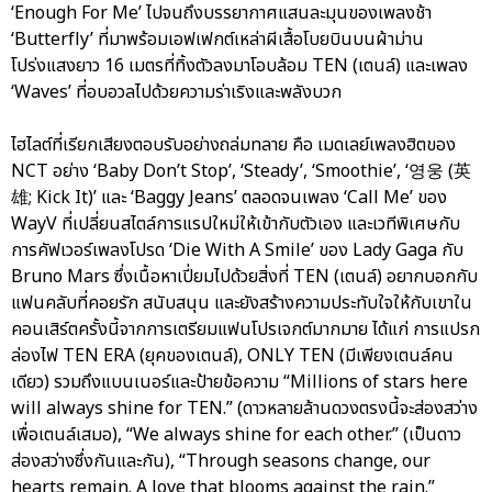
‘Enough For Me’ ไปจนถึงบรรยากาศแสนละมุนของเพลงช้า
‘Butterfly’ ที่มาพร้อมเอฟเฟกต์เหล่าผีเสื้อโบยบินบนผ้าม่าน
โปร่งแสงยาว 16 เมตรที่ทิ้งตัวลงมาโอบล้อม TEN (เตนล์) และเพลง
‘Waves’ ที่อบอวลไปด้วยความร่าเริงและพลังบวก
ไฮไลต์ที่เรียกเสียงตอบรับอย่างถล่มทลาย คือ เมดเลย์เพลงฮิตของ
NCT อย่าง ‘Baby Don’t Stop’, ‘Steady’, ‘Smoothie’, ‘영웅 (英
雄; Kick It)’ และ ‘Baggy Jeans’ ตลอดจนเพลง ‘Call Me’ ของ
WayV ที่เปลี่ยนสไตล์การแรปใหม่ให้เข้ากับตัวเอง และเวทีพิเศษกับ
การคัฟเวอร์เพลงโปรด ‘Die With A Smile’ ของ Lady Gaga กับ
Bruno Mars ซึ่งเนื้อหาเปี่ยมไปด้วยสิ่งที่ TEN (เตนล์) อยากบอกกับ
แฟนคลับที่คอยรัก สนับสนุน และยังสร้างความประทับใจให้กับเขาใน
คอนเสิร์ตครั้งนี้จากการเตรียมแฟนโปรเจกต์มากมาย ได้แก่ การแปรก
ล่องไฟ TEN ERA (ยุคของเตนล์), ONLY TEN (มีเพียงเตนล์คน
เดียว) รวมถึงแบนเนอร์และป้ายข้อความ “Millions of stars here
will always shine for TEN.” (ดาวหลายล้านดวงตรงนี้จะส่องสว่าง
เพื่อเตนล์เสมอ), “We always shine for each other.” (เป็นดาว
ส่องสว่างซึ่งกันและกัน), “Through seasons change, our
hearts remain. A love that blooms against the rain.”