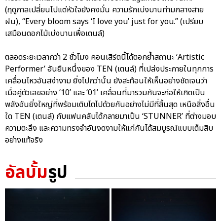
(ฤดูกาลเปลี่ยนไปแต่หัวใจยังคงมั่น ความรักเบ่งบานท่ามกลางสาย
ฝน), “Every bloom says ‘I love you’ just for you.” (เปรียบ
เสมือนดอกไม้เบ่งบานเพื่อเตนล์)
ตลอดระยะเวลากว่า 2 ชั่วโมง คอนเสิร์ตนี้ได้ตอกย้ำสถานะ ‘Artistic
Performer’ อันยืนหนึ่งของ TEN (เตนล์) ที่เปล่งประกายในทุกการ
เคลื่อนไหวอันสง่างาม ยิ่งไปกว่านั้น ยังสะท้อนให้เห็นอย่างชัดเจนว่า
เมื่อคู่ตัวเลขอย่าง ‘10’ และ ‘01’ เคลื่อนที่มารวมกันจะก่อให้เกิดเป็น
พลังอันยิ่งใหญ่ที่พร้อมเติบโตไปด้วยกันอย่างไม่มีที่สิ้นสุด เหนือสิ่งอื่น
ใด TEN (เตนล์) กับแฟนคลับได้กลายมาเป็น ‘STUNNER’ ที่ต่างมอบ
ความตะลึง และความทรงจำอันงดงามให้แก่กันได้สมบูรณ์แบบเต็มสิบ
อย่างแท้จริง
อัลบั้ม
รูป