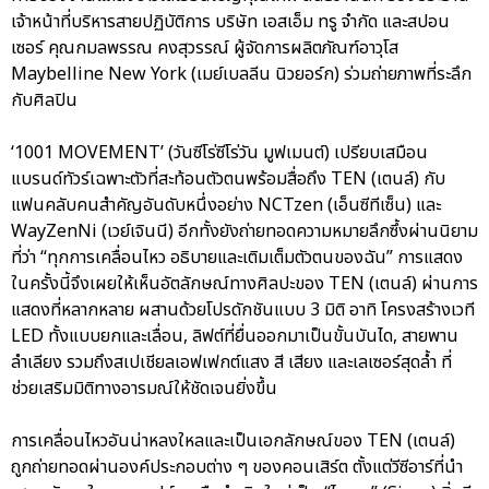
เจ้าหน้าที่บริหารสายปฏิบัติการ บริษัท เอสเอ็ม ทรู จำกัด และสปอน
เซอร์ คุณกมลพรรณ คงสุวรรณ์ ผู้จัดการผลิตภัณฑ์อาวุโส
Maybelline New York (เมย์เบลลีน นิวยอร์ก) ร่วมถ่ายภาพที่ระลึก
กับศิลปิน
‘1001 MOVEMENT’ (วันซีโร่ซีโร่วัน มูฟเมนต์) เปรียบเสมือน
แบรนด์ทัวร์เฉพาะตัวที่สะท้อนตัวตนพร้อมสื่อถึง TEN (เตนล์) กับ
แฟนคลับคนสำคัญอันดับหนึ่งอย่าง NCTzen (เอ็นซีทีเซ็น) และ
WayZenNi (เวย์เจินนี) อีกทั้งยังถ่ายทอดความหมายลึกซึ้งผ่านนิยาม
ที่ว่า “ทุกการเคลื่อนไหว อธิบายและเติมเต็มตัวตนของฉัน” การแสดง
ในครั้งนี้จึงเผยให้เห็นอัตลักษณ์ทางศิลปะของ TEN (เตนล์) ผ่านการ
แสดงที่หลากหลาย ผสานด้วยโปรดักชันแบบ 3 มิติ อาทิ โครงสร้างเวที
LED ทั้งแบบยกและเลื่อน, ลิฟต์ที่ยื่นออกมาเป็นขั้นบันได, สายพาน
ลำเลียง รวมถึงสเปเชียลเอฟเฟกต์แสง สี เสียง และเลเซอร์สุดล้ำ ที่
ช่วยเสริมมิติทางอารมณ์ให้ชัดเจนยิ่งขึ้น
การเคลื่อนไหวอันน่าหลงใหลและเป็นเอกลักษณ์ของ TEN (เตนล์)
ถูกถ่ายทอดผ่านองค์ประกอบต่าง ๆ ของคอนเสิร์ต ตั้งแต่วีซีอาร์ที่นำ