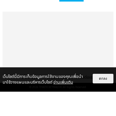
เว็บไซต์นี้มีการเก็บข้อมูลการใช้งานของคุณเพื่อนำ
เกี่ยวกับเรา
ติดต่อลงโฆษณา
ติดต่อเรา
ตกลง
มาใช้วางแผนและบริหารเว็บไซต์
อ่านเพิ่มเติม
© 2026
THAITICKETMAJOR
All Rights Reserved.
แกลเลอรี
แนะนำ
“ช่วงเวลาที่ไม่ได้เจอกันพิสูจน์แล้วว่า
รักแท้จะไม่มีวันจางหาย” ประมวล
ภาพ JAEHYUN กับแฟน...