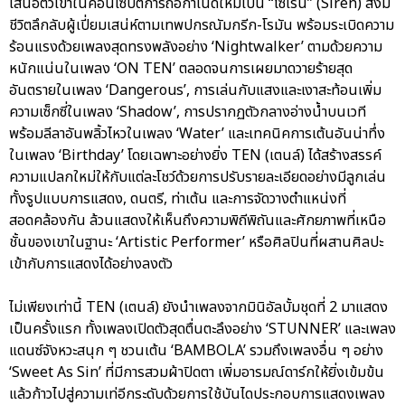
เสนอตัวเขาในคอนเซปต์การถือกำเนิดใหม่เป็น “ไซเรน” (Siren) สิ่งมี
ชีวิตลึกลับผู้เปี่ยมเสน่ห์ตามเทพปกรณัมกรีก-โรมัน พร้อมระเบิดความ
ร้อนแรงด้วยเพลงสุดทรงพลังอย่าง ‘Nightwalker’ ตามด้วยความ
หนักแน่นในเพลง ‘ON TEN’ ตลอดจนการเผยมาดวายร้ายสุด
อันตรายในเพลง ‘Dangerous’, การเล่นกับแสงและเงาสะท้อนเพิ่ม
ความเซ็กซี่ในเพลง ‘Shadow’, การปรากฏตัวกลางอ่างน้ำบนเวที
พร้อมลีลาอันพลิ้วไหวในเพลง ‘Water’ และเทคนิคการเต้นอันน่าทึ่ง
ในเพลง ‘Birthday’ โดยเฉพาะอย่างยิ่ง TEN (เตนล์) ได้สร้างสรรค์
ความแปลกใหม่ให้กับแต่ละโชว์ด้วยการปรับรายละเอียดอย่างมีลูกเล่น
ทั้งรูปแบบการแสดง, ดนตรี, ท่าเต้น และการจัดวางตำแหน่งที่
สอดคล้องกัน ล้วนแสดงให้เห็นถึงความพิถีพิถันและศักยภาพที่เหนือ
ชั้นของเขาในฐานะ ‘Artistic Performer’ หรือศิลปินที่ผสานศิลปะ
เข้ากับการแสดงได้อย่างลงตัว
ไม่เพียงเท่านี้ TEN (เตนล์) ยังนำเพลงจากมินิอัลบั้มชุดที่ 2 มาแสดง
เป็นครั้งแรก ทั้งเพลงเปิดตัวสุดตื่นตะลึงอย่าง ‘STUNNER’ และเพลง
แดนซ์จังหวะสนุก ๆ ชวนเต้น ‘BAMBOLA’ รวมถึงเพลงอื่น ๆ อย่าง
‘Sweet As Sin’ ที่มีการสวมผ้าปิดตา เพิ่มอารมณ์ดาร์กให้ยิ่งเข้มข้น
แล้วก้าวไปสู่ความเท่อีกระดับด้วยการใช้บันไดประกอบการแสดงเพลง