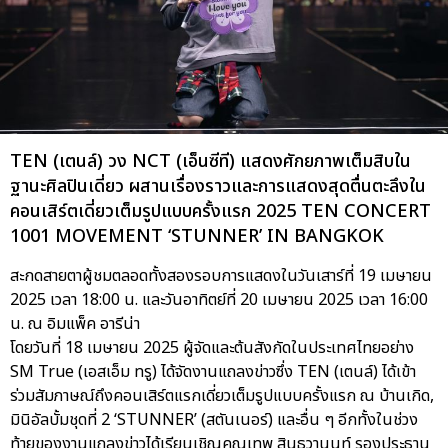
TEN (เตนล์) วง NCT (เอ็นซีที) แสดงศักยภาพเต็มสิบใน
ฐานะศิลปินเดี่ยว ผสานเรื่องราวและการแสดงสุดตื่นตะลึงใน
คอนเสิร์ตเดี่ยวเต็มรูปแบบครั้งแรก 2025 TEN CONCERT
1001 MOVEMENT ‘STUNNER’ IN BANGKOK
สะกดสายตาผู้ชมตลอดทั้งสองรอบการแสดงในวันเสาร์ที่ 19 เมษายน
2025 เวลา 18:00 น. และวันอาทิตย์ที่ 20 เมษายน 2025 เวลา 16:00
น. ณ อิมแพ็ค อารีน่า
โดยวันที่ 18 เมษายน 2025 ผู้จัดและต้นสังกัดในประเทศไทยอย่าง
SM True (เอสเอ็ม ทรู) ได้จัดงานแถลงข่าวซึ่ง TEN (เตนล์) ได้เข้า
ร่วมสัมภาษณ์ถึงคอนเสิร์ตแรกเดี่ยวเต็มรูปแบบครั้งแรก ณ บ้านเกิด,
มินิอัลบั้มชุดที่ 2 ‘STUNNER’ (สตันเนอร์) และอื่น ๆ อีกทั้งในช่วง
ท้ายของงานแถลงข่าวได้เรียนเชิญคุณเทพ สินธวานนท์ รองประธาน