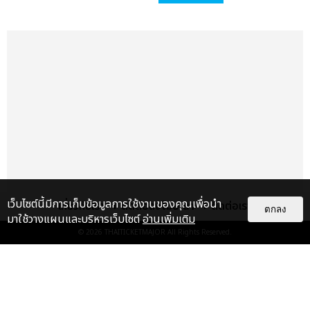
เว็บไซต์นี้มีการเก็บข้อมูลการใช้งานของคุณเพื่อนำ
เกี่ยวกับเรา
ติดต่อลงโฆษณา
ติดต่อเรา
ตกลง
มาใช้วางแผนและบริหารเว็บไซต์
อ่านเพิ่มเติม
© 2026
THAITICKETMAJOR
All Rights Reserved.
แกลเลอรี
แนะนำ
ประมวลภาพงาน “มีสติแล้วลูกพีช
PEACH AND ME PREMIERE
NIGHT” ปอนด์-ภูวินทร์ คลั่งรัก