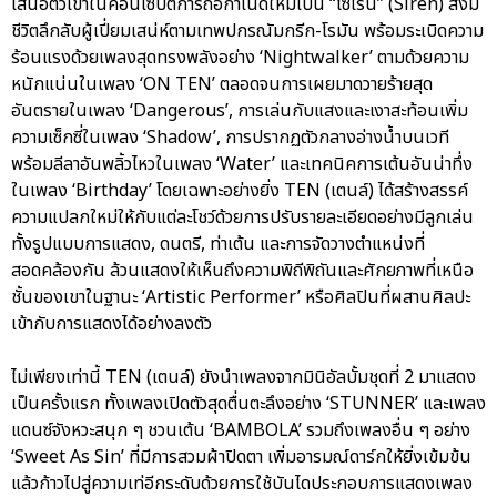
เสนอตัวเขาในคอนเซปต์การถือกำเนิดใหม่เป็น “ไซเรน” (Siren) สิ่งมี
ชีวิตลึกลับผู้เปี่ยมเสน่ห์ตามเทพปกรณัมกรีก-โรมัน พร้อมระเบิดความ
ร้อนแรงด้วยเพลงสุดทรงพลังอย่าง ‘Nightwalker’ ตามด้วยความ
หนักแน่นในเพลง ‘ON TEN’ ตลอดจนการเผยมาดวายร้ายสุด
อันตรายในเพลง ‘Dangerous’, การเล่นกับแสงและเงาสะท้อนเพิ่ม
ความเซ็กซี่ในเพลง ‘Shadow’, การปรากฏตัวกลางอ่างน้ำบนเวที
พร้อมลีลาอันพลิ้วไหวในเพลง ‘Water’ และเทคนิคการเต้นอันน่าทึ่ง
ในเพลง ‘Birthday’ โดยเฉพาะอย่างยิ่ง TEN (เตนล์) ได้สร้างสรรค์
ความแปลกใหม่ให้กับแต่ละโชว์ด้วยการปรับรายละเอียดอย่างมีลูกเล่น
ทั้งรูปแบบการแสดง, ดนตรี, ท่าเต้น และการจัดวางตำแหน่งที่
สอดคล้องกัน ล้วนแสดงให้เห็นถึงความพิถีพิถันและศักยภาพที่เหนือ
ชั้นของเขาในฐานะ ‘Artistic Performer’ หรือศิลปินที่ผสานศิลปะ
เข้ากับการแสดงได้อย่างลงตัว
ไม่เพียงเท่านี้ TEN (เตนล์) ยังนำเพลงจากมินิอัลบั้มชุดที่ 2 มาแสดง
เป็นครั้งแรก ทั้งเพลงเปิดตัวสุดตื่นตะลึงอย่าง ‘STUNNER’ และเพลง
แดนซ์จังหวะสนุก ๆ ชวนเต้น ‘BAMBOLA’ รวมถึงเพลงอื่น ๆ อย่าง
‘Sweet As Sin’ ที่มีการสวมผ้าปิดตา เพิ่มอารมณ์ดาร์กให้ยิ่งเข้มข้น
แล้วก้าวไปสู่ความเท่อีกระดับด้วยการใช้บันไดประกอบการแสดงเพลง