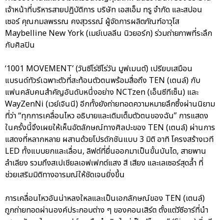
เจ้าหน้าที่บริหารสายปฏิบัติการ บริษัท เอสเอ็ม ทรู จำกัด และสปอน
เซอร์ คุณกมลพรรณ คงสุวรรณ์ ผู้จัดการผลิตภัณฑ์อาวุโส
Maybelline New York (เมย์เบลลีน นิวยอร์ก) ร่วมถ่ายภาพที่ระลึก
กับศิลปิน
‘1001 MOVEMENT’ (วันซีโร่ซีโร่วัน มูฟเมนต์) เปรียบเสมือน
แบรนด์ทัวร์เฉพาะตัวที่สะท้อนตัวตนพร้อมสื่อถึง TEN (เตนล์) กับ
แฟนคลับคนสำคัญอันดับหนึ่งอย่าง NCTzen (เอ็นซีทีเซ็น) และ
WayZenNi (เวย์เจินนี) อีกทั้งยังถ่ายทอดความหมายลึกซึ้งผ่านนิยาม
ที่ว่า “ทุกการเคลื่อนไหว อธิบายและเติมเต็มตัวตนของฉัน” การแสดง
ในครั้งนี้จึงเผยให้เห็นอัตลักษณ์ทางศิลปะของ TEN (เตนล์) ผ่านการ
แสดงที่หลากหลาย ผสานด้วยโปรดักชันแบบ 3 มิติ อาทิ โครงสร้างเวที
LED ทั้งแบบยกและเลื่อน, ลิฟต์ที่ยื่นออกมาเป็นขั้นบันได, สายพาน
ลำเลียง รวมถึงสเปเชียลเอฟเฟกต์แสง สี เสียง และเลเซอร์สุดล้ำ ที่
ช่วยเสริมมิติทางอารมณ์ให้ชัดเจนยิ่งขึ้น
การเคลื่อนไหวอันน่าหลงใหลและเป็นเอกลักษณ์ของ TEN (เตนล์)
ถูกถ่ายทอดผ่านองค์ประกอบต่าง ๆ ของคอนเสิร์ต ตั้งแต่วีซีอาร์ที่นำ