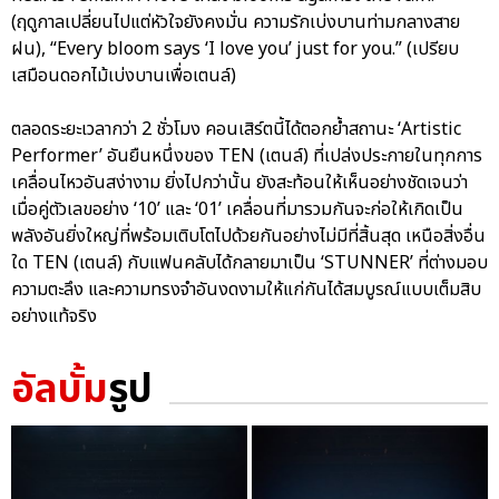
(ฤดูกาลเปลี่ยนไปแต่หัวใจยังคงมั่น ความรักเบ่งบานท่ามกลางสาย
ฝน), “Every bloom says ‘I love you’ just for you.” (เปรียบ
เสมือนดอกไม้เบ่งบานเพื่อเตนล์)
ตลอดระยะเวลากว่า 2 ชั่วโมง คอนเสิร์ตนี้ได้ตอกย้ำสถานะ ‘Artistic
Performer’ อันยืนหนึ่งของ TEN (เตนล์) ที่เปล่งประกายในทุกการ
เคลื่อนไหวอันสง่างาม ยิ่งไปกว่านั้น ยังสะท้อนให้เห็นอย่างชัดเจนว่า
เมื่อคู่ตัวเลขอย่าง ‘10’ และ ‘01’ เคลื่อนที่มารวมกันจะก่อให้เกิดเป็น
พลังอันยิ่งใหญ่ที่พร้อมเติบโตไปด้วยกันอย่างไม่มีที่สิ้นสุด เหนือสิ่งอื่น
ใด TEN (เตนล์) กับแฟนคลับได้กลายมาเป็น ‘STUNNER’ ที่ต่างมอบ
ความตะลึง และความทรงจำอันงดงามให้แก่กันได้สมบูรณ์แบบเต็มสิบ
อย่างแท้จริง
อัลบั้ม
รูป