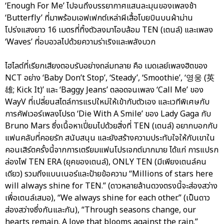
‘Enough For Me’ ไปจนถึงบรรยากาศแสนละมุนของเพลงช้า
‘Butterfly’ ที่มาพร้อมเอฟเฟกต์เหล่าผีเสื้อโบยบินบนผ้าม่าน
โปร่งแสงยาว 16 เมตรที่ทิ้งตัวลงมาโอบล้อม TEN (เตนล์) และเพลง
‘Waves’ ที่อบอวลไปด้วยความร่าเริงและพลังบวก
ไฮไลต์ที่เรียกเสียงตอบรับอย่างถล่มทลาย คือ เมดเลย์เพลงฮิตของ
NCT อย่าง ‘Baby Don’t Stop’, ‘Steady’, ‘Smoothie’, ‘영웅 (英
雄; Kick It)’ และ ‘Baggy Jeans’ ตลอดจนเพลง ‘Call Me’ ของ
WayV ที่เปลี่ยนสไตล์การแรปใหม่ให้เข้ากับตัวเอง และเวทีพิเศษกับ
การคัฟเวอร์เพลงโปรด ‘Die With A Smile’ ของ Lady Gaga กับ
Bruno Mars ซึ่งเนื้อหาเปี่ยมไปด้วยสิ่งที่ TEN (เตนล์) อยากบอกกับ
แฟนคลับที่คอยรัก สนับสนุน และยังสร้างความประทับใจให้กับเขาใน
คอนเสิร์ตครั้งนี้จากการเตรียมแฟนโปรเจกต์มากมาย ได้แก่ การแปรก
ล่องไฟ TEN ERA (ยุคของเตนล์), ONLY TEN (มีเพียงเตนล์คน
เดียว) รวมถึงแบนเนอร์และป้ายข้อความ “Millions of stars here
will always shine for TEN.” (ดาวหลายล้านดวงตรงนี้จะส่องสว่าง
เพื่อเตนล์เสมอ), “We always shine for each other.” (เป็นดาว
ส่องสว่างซึ่งกันและกัน), “Through seasons change, our
hearts remain. A love that blooms against the rain.”