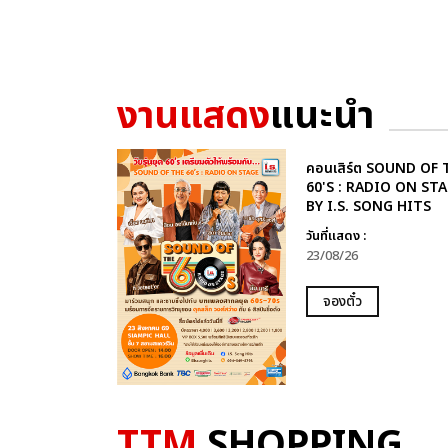
งานแสดง
แนะนำ
คอนเสิร์ต SOUND OF 
60'S : RADIO ON ST
BY I.S. SONG HITS
วันที่แสดง :
23/08/26
จองตั๋ว
TTM
SHOPPING