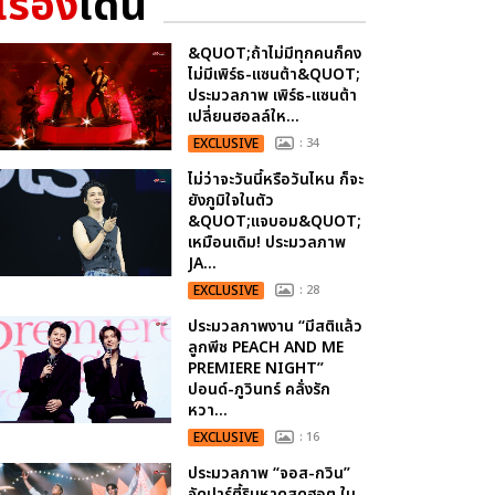
เรื่อง
เด่น
&QUOT;ถ้าไม่มีทุกคนก็คง
ไม่มีเพิร์ธ-แซนต้า&QUOT;
ประมวลภาพ เพิร์ธ-แซนต้า
เปลี่ยนฮอลล์ให...
EXCLUSIVE
: 34
ไม่ว่าจะวันนี้หรือวันไหน ก็จะ
ยังภูมิใจในตัว
&QUOT;แจบอม&QUOT;
เหมือนเดิม! ประมวลภาพ
JA...
EXCLUSIVE
: 28
ประมวลภาพงาน “มีสติแล้ว
ลูกพีช PEACH AND ME
PREMIERE NIGHT”
ปอนด์-ภูวินทร์ คลั่งรัก
หวา...
EXCLUSIVE
: 16
ประมวลภาพ “จอส-กวิน”
จัดปาร์ตี้ริมหาดสุดฮอต ใน