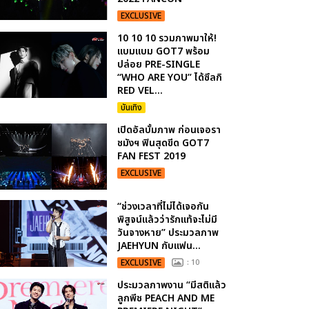
EXCLUSIVE
10 10 10 รวมภาพมาให้!
แบมแบม GOT7 พร้อม
ปล่อย PRE-SINGLE
“WHO ARE YOU” ได้ซึลกิ
RED VEL...
บันเทิง
เปิดอัลบั้มภาพ ก่อนเจอรา
ชมังฯ ฟินสุดขีด GOT7
FAN FEST 2019
EXCLUSIVE
“ช่วงเวลาที่ไม่ได้เจอกัน
พิสูจน์แล้วว่ารักแท้จะไม่มี
วันจางหาย” ประมวลภาพ
JAEHYUN กับแฟน...
EXCLUSIVE
: 10
ประมวลภาพงาน “มีสติแล้ว
ลูกพีช PEACH AND ME