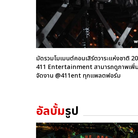
มัดรวมโมเมนต์คอนเสิร์ตวาระแห่งชาต
411 Entertainment สามารถดูภาพเพิ่มเต
จัดงาน @411ent ทุกแพลตฟอร์ม
อัลบั้ม
รูป