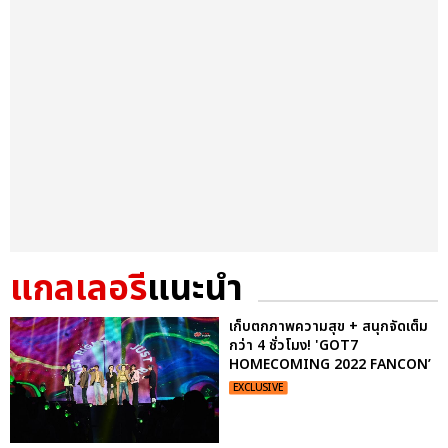
แกลเลอรี
แนะนำ
เก็บตกภาพความสุข + สนุกจัดเต็ม
กว่า 4 ชั่วโมง! 'GOT7
HOMECOMING 2022 FANCON’
EXCLUSIVE