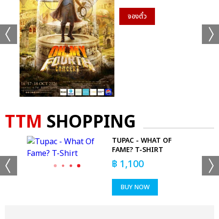
จองตั๋ว
TTM
SHOPPING
RS
TUPAC - WHAT OF
FAME? T-SHIRT
฿
1,100
BUY NOW