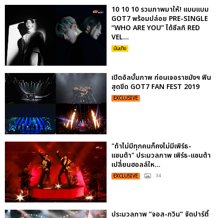
10 10 10 รวมภาพมาให้! แบมแบม
GOT7 พร้อมปล่อย PRE-SINGLE
“WHO ARE YOU” ได้ซึลกิ RED
VEL...
บันเทิง
เปิดอัลบั้มภาพ ก่อนเจอราชมังฯ ฟิน
สุดขีด GOT7 FAN FEST 2019
EXCLUSIVE
"ถ้าไม่มีทุกคนก็คงไม่มีเพิร์ธ-
แซนต้า" ประมวลภาพ เพิร์ธ-แซนต้า
เปลี่ยนฮอลล์ให...
EXCLUSIVE
: 34
ประมวลภาพ “จอส-กวิน” จัดปาร์ตี้