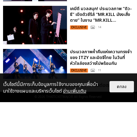
เคมีดี มวลสนุก! ประมวลภาพ “ดิว-
ธี” เปิดตัวซีรีส์ “MR.KILL มังงะสั่ง
ตาย” ในงาน “MR.KILL...
EXCLUSIVE
: 14
ประมวลภาพค่ำคืนแห่งความทรงจำ
ของ ITZY และมิดจีไทย ในวันที่
หัวใจส่องสว่างไปพร้อมกัน
EXCLUSIVE
: 11
เว็บไซต์นี้มีการเก็บข้อมูลการใช้งานของคุณเพื่อนำ
เกี่ยวกับเรา
ติดต่อลงโฆษณา
ติดต่อเรา
ตกลง
มาใช้วางแผนและบริหารเว็บไซต์
อ่านเพิ่มเติม
© 2026
THAITICKETMAJOR
All Rights Reserved.