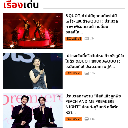
เรื่อง
เด่น
&QUOT;ถ้าไม่มีทุกคนก็คงไม่มี
เพิร์ธ-แซนต้า&QUOT; ประมวล
ภาพ เพิร์ธ-แซนต้า เปลี่ยน
ฮอลล์ให...
EXCLUSIVE
: 34
ไม่ว่าจะวันนี้หรือวันไหน ก็จะยังภูมิใจ
ในตัว &QUOT;แจบอม&QUOT;
เหมือนเดิม! ประมวลภาพ JA...
EXCLUSIVE
: 28
ประมวลภาพงาน “มีสติแล้วลูกพีช
PEACH AND ME PREMIERE
NIGHT” ปอนด์-ภูวินทร์ คลั่งรัก
หวา...
EXCLUSIVE
: 16