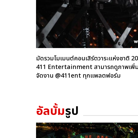
มัดรวมโมเมนต์คอนเสิร์ตวาระแห่งชาต
411 Entertainment สามารถดูภาพเพิ่มเต
จัดงาน @411ent ทุกแพลตฟอร์ม
อัลบั้ม
รูป