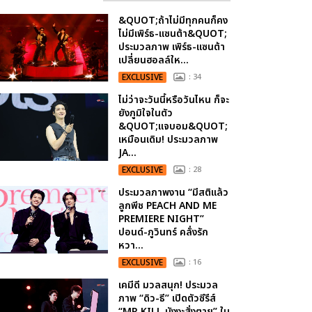
&QUOT;ถ้าไม่มีทุกคนก็คง
ไม่มีเพิร์ธ-แซนต้า&QUOT;
ประมวลภาพ เพิร์ธ-แซนต้า
เปลี่ยนฮอลล์ให...
EXCLUSIVE
: 34
ไม่ว่าจะวันนี้หรือวันไหน ก็จะ
ยังภูมิใจในตัว
&QUOT;แจบอม&QUOT;
เหมือนเดิม! ประมวลภาพ
JA...
EXCLUSIVE
: 28
ประมวลภาพงาน “มีสติแล้ว
ลูกพีช PEACH AND ME
PREMIERE NIGHT”
ปอนด์-ภูวินทร์ คลั่งรัก
หวา...
EXCLUSIVE
: 16
เคมีดี มวลสนุก! ประมวล
ภาพ “ดิว-ธี” เปิดตัวซีรีส์
“MR.KILL มังงะสั่งตาย” ใน