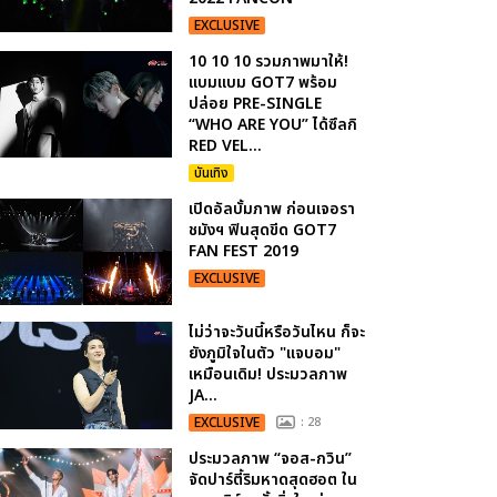
EXCLUSIVE
10 10 10 รวมภาพมาให้!
แบมแบม GOT7 พร้อม
ปล่อย PRE-SINGLE
“WHO ARE YOU” ได้ซึลกิ
RED VEL...
บันเทิง
เปิดอัลบั้มภาพ ก่อนเจอรา
ชมังฯ ฟินสุดขีด GOT7
FAN FEST 2019
EXCLUSIVE
ไม่ว่าจะวันนี้หรือวันไหน ก็จะ
ยังภูมิใจในตัว "แจบอม"
เหมือนเดิม! ประมวลภาพ
JA...
EXCLUSIVE
: 28
ประมวลภาพ “จอส-กวิน”
จัดปาร์ตี้ริมหาดสุดฮอต ใน