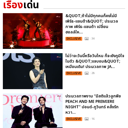
เรื่อง
เด่น
&QUOT;ถ้าไม่มีทุกคนก็คงไม่มี
เพิร์ธ-แซนต้า&QUOT; ประมวล
ภาพ เพิร์ธ-แซนต้า เปลี่ยน
ฮอลล์ให...
EXCLUSIVE
: 34
ไม่ว่าจะวันนี้หรือวันไหน ก็จะยังภูมิใจ
ในตัว &QUOT;แจบอม&QUOT;
เหมือนเดิม! ประมวลภาพ JA...
EXCLUSIVE
: 28
ประมวลภาพงาน “มีสติแล้วลูกพีช
PEACH AND ME PREMIERE
NIGHT” ปอนด์-ภูวินทร์ คลั่งรัก
หวา...
EXCLUSIVE
: 16