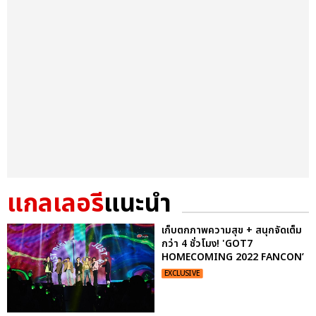
แกลเลอรี
แนะนำ
เก็บตกภาพความสุข + สนุกจัดเต็ม
กว่า 4 ชั่วโมง! 'GOT7
HOMECOMING 2022 FANCON’
EXCLUSIVE