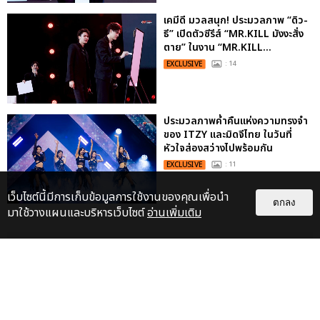
เคมีดี มวลสนุก! ประมวลภาพ “ดิว-
ธี” เปิดตัวซีรีส์ “MR.KILL มังงะสั่ง
ตาย” ในงาน “MR.KILL...
EXCLUSIVE
: 14
ประมวลภาพค่ำคืนแห่งความทรงจำ
ของ ITZY และมิดจีไทย ในวันที่
หัวใจส่องสว่างไปพร้อมกัน
EXCLUSIVE
: 11
เว็บไซต์นี้มีการเก็บข้อมูลการใช้งานของคุณเพื่อนำ
ตกลง
มาใช้วางแผนและบริหารเว็บไซต์
อ่านเพิ่มเติม