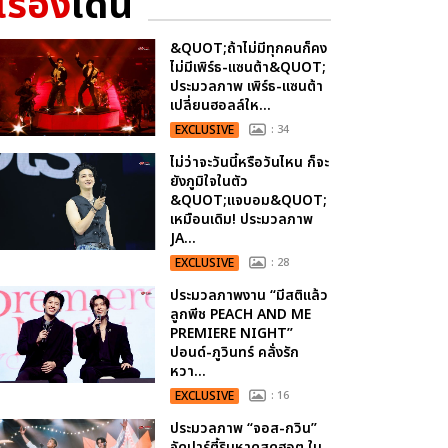
เรื่อง
เด่น
&QUOT;ถ้าไม่มีทุกคนก็คง
ไม่มีเพิร์ธ-แซนต้า&QUOT;
ประมวลภาพ เพิร์ธ-แซนต้า
เปลี่ยนฮอลล์ให...
EXCLUSIVE
: 34
ไม่ว่าจะวันนี้หรือวันไหน ก็จะ
ยังภูมิใจในตัว
&QUOT;แจบอม&QUOT;
เหมือนเดิม! ประมวลภาพ
JA...
EXCLUSIVE
: 28
ประมวลภาพงาน “มีสติแล้ว
ลูกพีช PEACH AND ME
PREMIERE NIGHT”
ปอนด์-ภูวินทร์ คลั่งรัก
หวา...
EXCLUSIVE
: 16
ประมวลภาพ “จอส-กวิน”
จัดปาร์ตี้ริมหาดสุดฮอต ใน