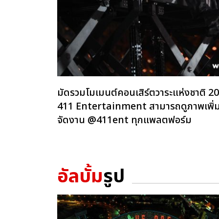
มัดรวมโมเมนต์คอนเสิร์ตวาระแห่งชาต
411 Entertainment สามารถดูภาพเพิ่มเต
จัดงาน @411ent ทุกแพลตฟอร์ม
อัลบั้ม
รูป