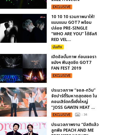
EXCLUSIVE
10 10 10 รวมภาพมาให้!
แบมแบม GOT7 พร้อม
ปล่อย PRE-SINGLE
“WHO ARE YOU” ได้ซึลกิ
RED VEL...
บันเทิง
เปิดอัลบั้มภาพ ก่อนเจอรา
ชมังฯ ฟินสุดขีด GOT7
FAN FEST 2019
EXCLUSIVE
ประมวลภาพ “จอส-กวิน”
จัดปาร์ตี้ริมหาดสุดฮอต ใน
คอนเสิร์ตครั้งยิ่งใหญ่
“JOSS GAWIN HEAT ...
EXCLUSIVE
: 34
ประมวลภาพงาน “มีสติแล้ว
ลูกพีช PEACH AND ME