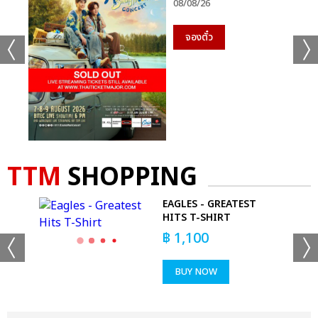
08/08/26
จองตั๋ว
TTM
SHOPPING
R
EAGLES - GREATEST
KS
HITS T-SHIRT
฿
1,100
BUY NOW