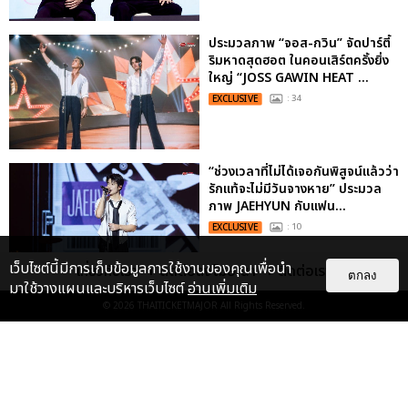
ประมวลภาพ “จอส-กวิน” จัดปาร์ตี้
ริมหาดสุดฮอต ในคอนเสิร์ตครั้งยิ่ง
ใหญ่ “JOSS GAWIN HEAT ...
EXCLUSIVE
: 34
“ช่วงเวลาที่ไม่ได้เจอกันพิสูจน์แล้วว่า
รักแท้จะไม่มีวันจางหาย” ประมวล
ภาพ JAEHYUN กับแฟน...
EXCLUSIVE
: 10
เว็บไซต์นี้มีการเก็บข้อมูลการใช้งานของคุณเพื่อนำ
เกี่ยวกับเรา
ติดต่อลงโฆษณา
ติดต่อเรา
ตกลง
มาใช้วางแผนและบริหารเว็บไซต์
อ่านเพิ่มเติม
© 2026
THAITICKETMAJOR
All Rights Reserved.