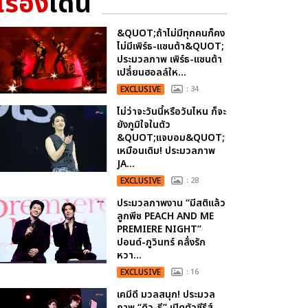
เรื่อง
เด่น
&QUOT;ถ้าไม่มีทุกคนก็คง
ไม่มีเพิร์ธ-แซนต้า&QUOT;
ประมวลภาพ เพิร์ธ-แซนต้า
เปลี่ยนฮอลล์ให...
EXCLUSIVE
: 34
ไม่ว่าจะวันนี้หรือวันไหน ก็จะ
ยังภูมิใจในตัว
&QUOT;แจบอม&QUOT;
เหมือนเดิม! ประมวลภาพ
JA...
EXCLUSIVE
: 28
ประมวลภาพงาน “มีสติแล้ว
ลูกพีช PEACH AND ME
PREMIERE NIGHT”
ปอนด์-ภูวินทร์ คลั่งรัก
หวา...
EXCLUSIVE
: 16
เคมีดี มวลสนุก! ประมวล
ภาพ “ดิว-ธี” เปิดตัวซีรีส์