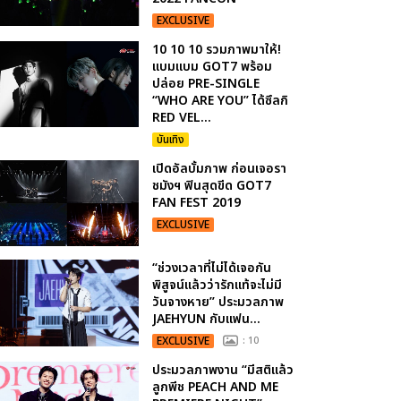
EXCLUSIVE
10 10 10 รวมภาพมาให้!
แบมแบม GOT7 พร้อม
ปล่อย PRE-SINGLE
“WHO ARE YOU” ได้ซึลกิ
RED VEL...
บันเทิง
เปิดอัลบั้มภาพ ก่อนเจอรา
ชมังฯ ฟินสุดขีด GOT7
FAN FEST 2019
EXCLUSIVE
“ช่วงเวลาที่ไม่ได้เจอกัน
พิสูจน์แล้วว่ารักแท้จะไม่มี
วันจางหาย” ประมวลภาพ
JAEHYUN กับแฟน...
EXCLUSIVE
: 10
ประมวลภาพงาน “มีสติแล้ว
ลูกพีช PEACH AND ME