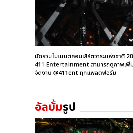
มัดรวมโมเมนต์คอนเสิร์ตวาระแห่งชาต
411 Entertainment สามารถดูภาพเพิ่มเต
จัดงาน @411ent ทุกแพลตฟอร์ม
อัลบั้ม
รูป