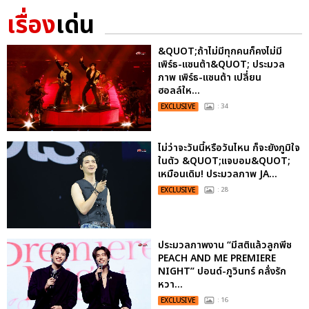
เรื่อง
เด่น
&QUOT;ถ้าไม่มีทุกคนก็คงไม่มี
เพิร์ธ-แซนต้า&QUOT; ประมวล
ภาพ เพิร์ธ-แซนต้า เปลี่ยน
ฮอลล์ให...
EXCLUSIVE
: 34
ไม่ว่าจะวันนี้หรือวันไหน ก็จะยังภูมิใจ
ในตัว &QUOT;แจบอม&QUOT;
เหมือนเดิม! ประมวลภาพ JA...
EXCLUSIVE
: 28
ประมวลภาพงาน “มีสติแล้วลูกพีช
PEACH AND ME PREMIERE
NIGHT” ปอนด์-ภูวินทร์ คลั่งรัก
หวา...
EXCLUSIVE
: 16