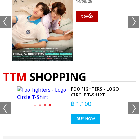
14/08/26
จองตั๋ว
TTM
SHOPPING
FOO FIGHTERS - LOGO
CIRCLE T-SHIRT
RT
฿
1,100
BUY NOW