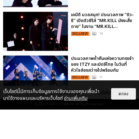
เคมีดี มวลสนุก! ประมวลภาพ “ดิว-
ธี” เปิดตัวซีรีส์ “MR.KILL มังงะสั่ง
ตาย” ในงาน “MR.KILL...
EXCLUSIVE
: 14
ประมวลภาพค่ำคืนแห่งความทรงจำ
ของ ITZY และมิดจีไทย ในวันที่
หัวใจส่องสว่างไปพร้อมกัน
EXCLUSIVE
: 11
เว็บไซต์นี้มีการเก็บข้อมูลการใช้งานของคุณเพื่อนำ
เกี่ยวกับเรา
ติดต่อลงโฆษณา
ติดต่อเรา
ตกลง
มาใช้วางแผนและบริหารเว็บไซต์
อ่านเพิ่มเติม
© 2026
THAITICKETMAJOR
All Rights Reserved.