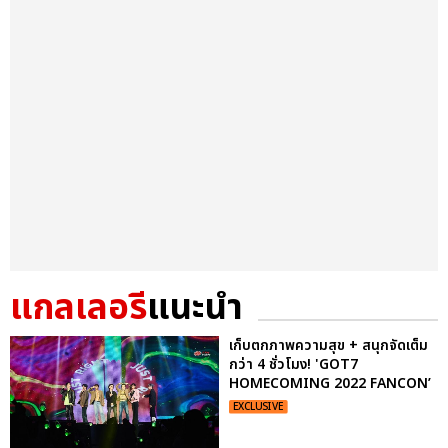
แกลเลอรี
แนะนำ
เก็บตกภาพความสุข + สนุกจัดเต็ม
กว่า 4 ชั่วโมง! 'GOT7
HOMECOMING 2022 FANCON’
EXCLUSIVE