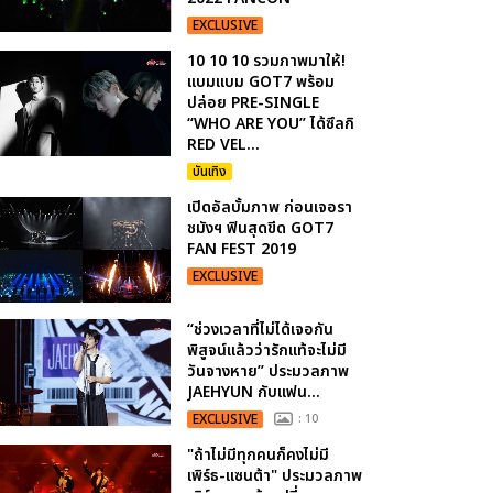
EXCLUSIVE
10 10 10 รวมภาพมาให้!
แบมแบม GOT7 พร้อม
ปล่อย PRE-SINGLE
“WHO ARE YOU” ได้ซึลกิ
RED VEL...
บันเทิง
เปิดอัลบั้มภาพ ก่อนเจอรา
ชมังฯ ฟินสุดขีด GOT7
FAN FEST 2019
EXCLUSIVE
“ช่วงเวลาที่ไม่ได้เจอกัน
พิสูจน์แล้วว่ารักแท้จะไม่มี
วันจางหาย” ประมวลภาพ
JAEHYUN กับแฟน...
EXCLUSIVE
: 10
"ถ้าไม่มีทุกคนก็คงไม่มี
เพิร์ธ-แซนต้า" ประมวลภาพ