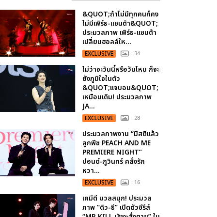
&QUOT;ถ้าไม่มีทุกคนก็คง
ไม่มีเพิร์ธ-แซนต้า&QUOT;
ประมวลภาพ เพิร์ธ-แซนต้า
เปลี่ยนฮอลล์ให...
EXCLUSIVE
: 34
ไม่ว่าจะวันนี้หรือวันไหน ก็จะ
ยังภูมิใจในตัว
&QUOT;แจบอม&QUOT;
เหมือนเดิม! ประมวลภาพ
JA...
EXCLUSIVE
: 28
ประมวลภาพงาน “มีสติแล้ว
ลูกพีช PEACH AND ME
PREMIERE NIGHT”
ปอนด์-ภูวินทร์ คลั่งรัก
หวา...
EXCLUSIVE
: 16
เคมีดี มวลสนุก! ประมวล
ภาพ “ดิว-ธี” เปิดตัวซีรีส์
“MR.KILL มังงะสั่งตาย” ใน