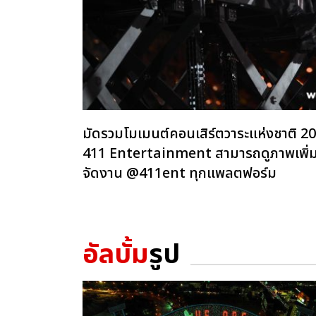
มัดรวมโมเมนต์คอนเสิร์ตวาระแห่งชาต
411 Entertainment สามารถดูภาพเพิ่มเต
จัดงาน @411ent ทุกแพลตฟอร์ม
อัลบั้ม
รูป