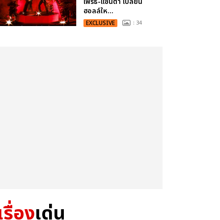
เพิร์ธ-แซนต้า เปลี่ยน
ฮอลล์ให...
EXCLUSIVE
: 34
เรื่อง
เด่น