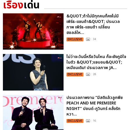
เรื่อง
เด่น
&QUOT;ถ้าไม่มีทุกคนก็คงไม่มี
เพิร์ธ-แซนต้า&QUOT; ประมวล
ภาพ เพิร์ธ-แซนต้า เปลี่ยน
ฮอลล์ให...
EXCLUSIVE
: 34
ไม่ว่าจะวันนี้หรือวันไหน ก็จะยังภูมิใจ
ในตัว &QUOT;แจบอม&QUOT;
เหมือนเดิม! ประมวลภาพ JA...
EXCLUSIVE
: 28
ประมวลภาพงาน “มีสติแล้วลูกพีช
PEACH AND ME PREMIERE
NIGHT” ปอนด์-ภูวินทร์ คลั่งรัก
หวา...
EXCLUSIVE
: 16