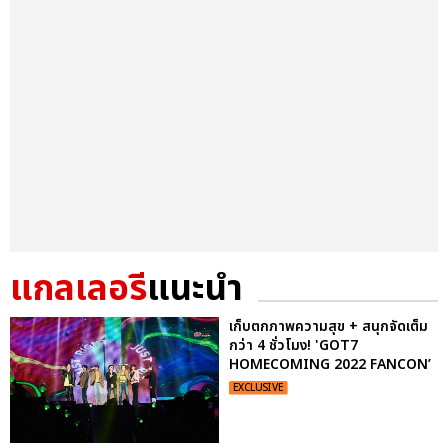
แกลเลอรี
แนะนำ
เก็บตกภาพความสุข + สนุกจัดเต็ม
กว่า 4 ชั่วโมง! 'GOT7
HOMECOMING 2022 FANCON’
EXCLUSIVE