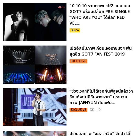
10 10 10 รวมภาพมาให้! แบมแบม
GOT7 พร้อมปล่อย PRE-SINGLE
“WHO ARE YOU” ได้ซึลกิ RED
VEL...
บันเทิง
เปิดอัลบั้มภาพ ก่อนเจอราชมังฯ ฟิน
สุดขีด GOT7 FAN FEST 2019
EXCLUSIVE
“ช่วงเวลาที่ไม่ได้เจอกันพิสูจน์แล้วว่า
รักแท้จะไม่มีวันจางหาย” ประมวล
ภาพ JAEHYUN กับแฟน...
EXCLUSIVE
: 10
ประมวลภาพ “จอส-กวิน” จัดปาร์ตี้