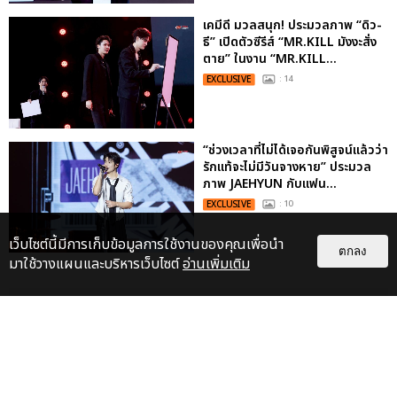
เคมีดี มวลสนุก! ประมวลภาพ “ดิว-
ธี” เปิดตัวซีรีส์ “MR.KILL มังงะสั่ง
ตาย” ในงาน “MR.KILL...
EXCLUSIVE
: 14
“ช่วงเวลาที่ไม่ได้เจอกันพิสูจน์แล้วว่า
รักแท้จะไม่มีวันจางหาย” ประมวล
ภาพ JAEHYUN กับแฟน...
EXCLUSIVE
: 10
เว็บไซต์นี้มีการเก็บข้อมูลการใช้งานของคุณเพื่อนำ
ตกลง
มาใช้วางแผนและบริหารเว็บไซต์
อ่านเพิ่มเติม