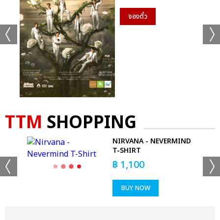
จองตั๋ว
TTM
SHOPPING
NIRVANA - NEVERMIND
T-SHIRT
฿
1,100
BUY NOW