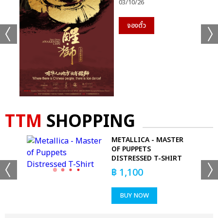
03/10/26
จองตั๋ว
TTM
SHOPPING
METALLICA - MASTER
T-
OF PUPPETS
DISTRESSED T-SHIRT
฿
1,100
BUY NOW