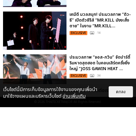
เคมีดี มวลสนุก! ประมวลภาพ “ดิว-
ธี” เปิดตัวซีรีส์ “MR.KILL มังงะสั่ง
ตาย” ในงาน “MR.KILL...
EXCLUSIVE
: 14
ประมวลภาพ “จอส-กวิน” จัดปาร์ตี้
ริมหาดสุดฮอต ในคอนเสิร์ตครั้งยิ่ง
ใหญ่ “JOSS GAWIN HEAT ...
EXCLUSIVE
: 34
เว็บไซต์นี้มีการเก็บข้อมูลการใช้งานของคุณเพื่อนำ
เกี่ยวกับเรา
ติดต่อลงโฆษณา
ติดต่อเรา
ตกลง
มาใช้วางแผนและบริหารเว็บไซต์
อ่านเพิ่มเติม
© 2026
THAITICKETMAJOR
All Rights Reserved.