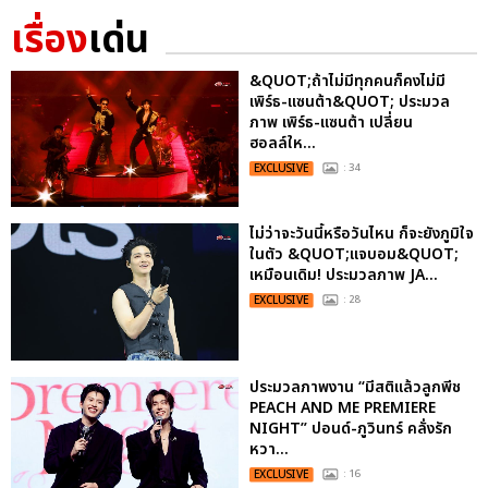
เรื่อง
เด่น
&QUOT;ถ้าไม่มีทุกคนก็คงไม่มี
เพิร์ธ-แซนต้า&QUOT; ประมวล
ภาพ เพิร์ธ-แซนต้า เปลี่ยน
ฮอลล์ให...
EXCLUSIVE
: 34
ไม่ว่าจะวันนี้หรือวันไหน ก็จะยังภูมิใจ
ในตัว &QUOT;แจบอม&QUOT;
เหมือนเดิม! ประมวลภาพ JA...
EXCLUSIVE
: 28
ประมวลภาพงาน “มีสติแล้วลูกพีช
PEACH AND ME PREMIERE
NIGHT” ปอนด์-ภูวินทร์ คลั่งรัก
หวา...
EXCLUSIVE
: 16