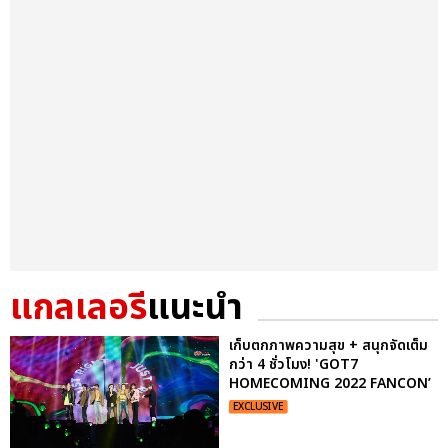
แกลเลอรี
แนะนำ
เก็บตกภาพความสุข + สนุกจัดเต็ม
กว่า 4 ชั่วโมง! 'GOT7
HOMECOMING 2022 FANCON’
EXCLUSIVE