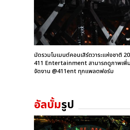
มัดรวมโมเมนต์คอนเสิร์ตวาระแห่งชาต
411 Entertainment สามารถดูภาพเพิ่มเต
จัดงาน @411ent ทุกแพลตฟอร์ม
อัลบั้ม
รูป