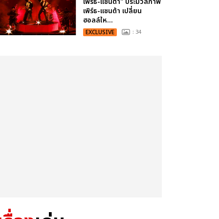
เพิร์ธ-แซนต้า" ประมวลภาพ
เพิร์ธ-แซนต้า เปลี่ยน
ฮอลล์ให...
EXCLUSIVE
: 34