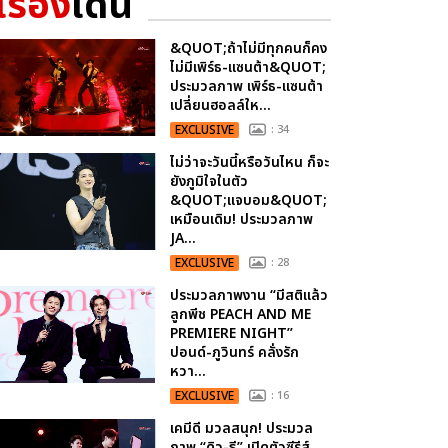
เรื่อง
เด่น
&QUOT;ถ้าไม่มีทุกคนก็คง
ไม่มีเพิร์ธ-แซนต้า&QUOT;
ประมวลภาพ เพิร์ธ-แซนต้า
เปลี่ยนฮอลล์ให...
EXCLUSIVE
: 34
ไม่ว่าจะวันนี้หรือวันไหน ก็จะ
ยังภูมิใจในตัว
&QUOT;แจบอม&QUOT;
เหมือนเดิม! ประมวลภาพ
JA...
EXCLUSIVE
: 28
ประมวลภาพงาน “มีสติแล้ว
ลูกพีช PEACH AND ME
PREMIERE NIGHT”
ปอนด์-ภูวินทร์ คลั่งรัก
หวา...
EXCLUSIVE
: 16
เคมีดี มวลสนุก! ประมวล
ภาพ “ดิว-ธี” เปิดตัวซีรีส์