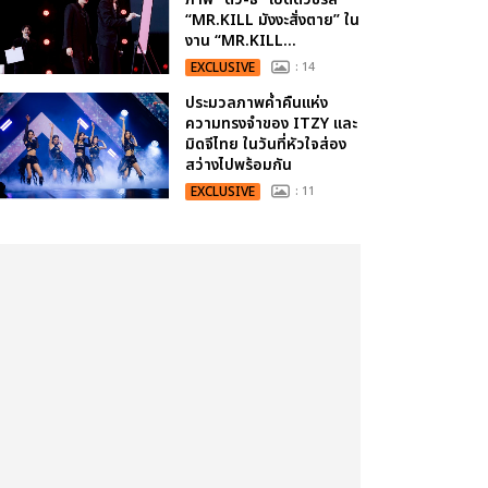
“MR.KILL มังงะสั่งตาย” ใน
งาน “MR.KILL...
EXCLUSIVE
: 14
ประมวลภาพค่ำคืนแห่ง
ความทรงจำของ ITZY และ
มิดจีไทย ในวันที่หัวใจส่อง
สว่างไปพร้อมกัน
EXCLUSIVE
: 11