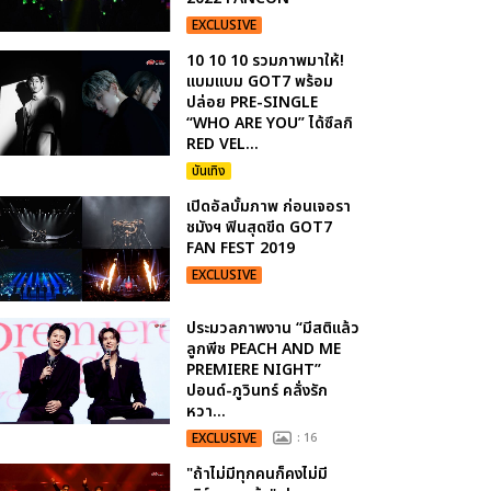
EXCLUSIVE
10 10 10 รวมภาพมาให้!
แบมแบม GOT7 พร้อม
ปล่อย PRE-SINGLE
“WHO ARE YOU” ได้ซึลกิ
RED VEL...
บันเทิง
เปิดอัลบั้มภาพ ก่อนเจอรา
ชมังฯ ฟินสุดขีด GOT7
FAN FEST 2019
EXCLUSIVE
ประมวลภาพงาน “มีสติแล้ว
ลูกพีช PEACH AND ME
PREMIERE NIGHT”
ปอนด์-ภูวินทร์ คลั่งรัก
หวา...
EXCLUSIVE
: 16
"ถ้าไม่มีทุกคนก็คงไม่มี