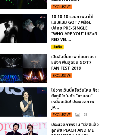
EXCLUSIVE
10 10 10 รวมภาพมาให้!
แบมแบม GOT7 พร้อม
ปล่อย PRE-SINGLE
“WHO ARE YOU” ได้ซึลกิ
RED VEL...
บันเทิง
เปิดอัลบั้มภาพ ก่อนเจอรา
ชมังฯ ฟินสุดขีด GOT7
FAN FEST 2019
EXCLUSIVE
ไม่ว่าจะวันนี้หรือวันไหน ก็จะ
ยังภูมิใจในตัว "แจบอม"
เหมือนเดิม! ประมวลภาพ
JA...
EXCLUSIVE
: 28
ประมวลภาพงาน “มีสติแล้ว
ลูกพีช PEACH AND ME