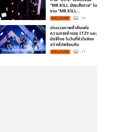
“MR.KILL มังงะสั่งตาย” ใน
งาน “MR.KILL...
EXCLUSIVE
: 14
ประมวลภาพค่ำคืนแห่ง
ความทรงจำของ ITZY และ
มิดจีไทย ในวันที่หัวใจส่อง
สว่างไปพร้อมกัน
EXCLUSIVE
: 11