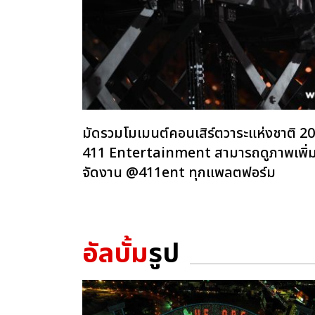
มัดรวมโมเมนต์คอนเสิร์ตวาระแห่งชาต
411 Entertainment สามารถดูภาพเพิ่มเต
จัดงาน @411ent ทุกแพลตฟอร์ม
อัลบั้ม
รูป