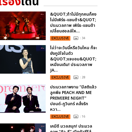
เรื่อง
เด่น
&QUOT;ถ้าไม่มีทุกคนก็คง
ไม่มีเพิร์ธ-แซนต้า&QUOT;
ประมวลภาพ เพิร์ธ-แซนต้า
เปลี่ยนฮอลล์ให...
EXCLUSIVE
: 34
ไม่ว่าจะวันนี้หรือวันไหน ก็จะ
ยังภูมิใจในตัว
&QUOT;แจบอม&QUOT;
เหมือนเดิม! ประมวลภาพ
JA...
EXCLUSIVE
: 28
ประมวลภาพงาน “มีสติแล้ว
ลูกพีช PEACH AND ME
PREMIERE NIGHT”
ปอนด์-ภูวินทร์ คลั่งรัก
หวา...
EXCLUSIVE
: 16
เคมีดี มวลสนุก! ประมวล
ภาพ “ดิว-ธี” เปิดตัวซีรีส์