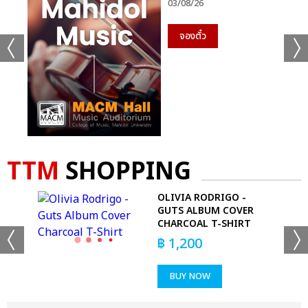
03/08/26
จองตั๋ว
TTM
SHOPPING
CAN
OLIVIA RODRIGO -
IE
GUTS ALBUM COVER
CHARCOAL T-SHIRT
฿
1,200
BUY NOW