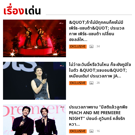
เรื่อง
เด่น
&QUOT;ถ้าไม่มีทุกคนก็คงไม่มี
เพิร์ธ-แซนต้า&QUOT; ประมวล
ภาพ เพิร์ธ-แซนต้า เปลี่ยน
ฮอลล์ให...
EXCLUSIVE
: 34
ไม่ว่าจะวันนี้หรือวันไหน ก็จะยังภูมิใจ
ในตัว &QUOT;แจบอม&QUOT;
เหมือนเดิม! ประมวลภาพ JA...
EXCLUSIVE
: 28
ประมวลภาพงาน “มีสติแล้วลูกพีช
PEACH AND ME PREMIERE
NIGHT” ปอนด์-ภูวินทร์ คลั่งรัก
หวา...
EXCLUSIVE
: 16