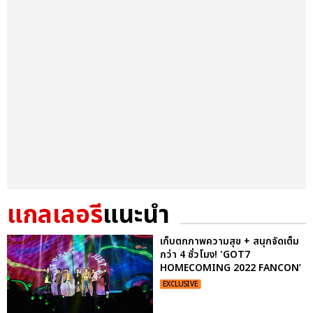
แกลเลอรี
แนะนำ
เก็บตกภาพความสุข + สนุกจัดเต็ม
กว่า 4 ชั่วโมง! 'GOT7
HOMECOMING 2022 FANCON’
EXCLUSIVE