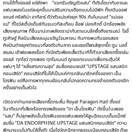
ตามได้ทั้งฮอลล์ แต่ยังพา “แขกรับเชิญตัวแสบ” ที่เติบโตมากับดาและ
แฟนเพลงในแต่ละยุคขึ้นมาเสริมความเดือดแบบไม่มีพัก ทั้งควีนออฟ
แดนซ์ คริสติน่า อากีลาร์ ดีว่าตัวแม่แห่งยุค 90s กับโมเมนต์ “แม่เจอ
แม่” ที่โชว์สเต็ปแด๊นซ์กันจนเวทีสะเทือน อ๊อฟ ปองศักดิ์ นักร้องพลัง
เสียงคุณภาพ ที่ขึ้นมาปะทะพลังดราม่ากับดาแบบลึกซึ้งถึงอารมณ์ โจอี้
ภูวศิษฐ์ ศิลปินเสียงละมุนขวัญใจมหาชน กับการพบกันของสอง
ศิลปินต่างยุคต่างแนวที่ลงตัวเกินคาด และเซอร์ไพรส์สุดกรี๊ด ตูน บอดี้
สแลม เจ้าพ่อเพลงร็อก ที่เปิดตัวเพียงเสี้ยววินาทีก็ทำเอาเสียงกรี๊ดถล่ม
ฮอลล์ ทุกโชว์ ทุกเพลง ทุกโมเมนต์ ถูกออกแบบมาเพื่อกระตุ้นให้
แฟนๆ ได้ “หลั่งสารความสุข” สมชื่อคอนเซปต์ “UPSTAGE แสบสนิท
คอนเสิร์ต” คอนเสิร์ตที่ไม่ได้เป็นแค่การกลับมาอีกครั้งของดา เอ็น
โดรฟิน แต่คือการพาทุกคนย้อนกลับไปกอดความทรงจำของตัวเองอีก
ครั้งอย่างเต็มหัวใจ
เปิดฉากท่ามกลางเสียงกรี๊ดกระหึ่ม Royal Paragon Hall ตั้งแต่
วินาทีแรกที่เสียงร้องทรงพลังของ “ดา เอ็นโดรฟิน” ดังขึ้นในเพลง
“แสบ” ก็ปลุกพลังเอ็นโดรฟินของแฟนเพลงให้สูบฉีดแบบเต็มแม็กซ์
สมชื่อ “DA ENDORPHINE UPSTAGE แสบสนิทคอนเสิร์ต” ความ
พีกมาแบบไม่ทันให้ตั้งตัว เมื่อโชว์ถูกฉีกจากธรรมเนียมคอนเสิร์ต ด้วย