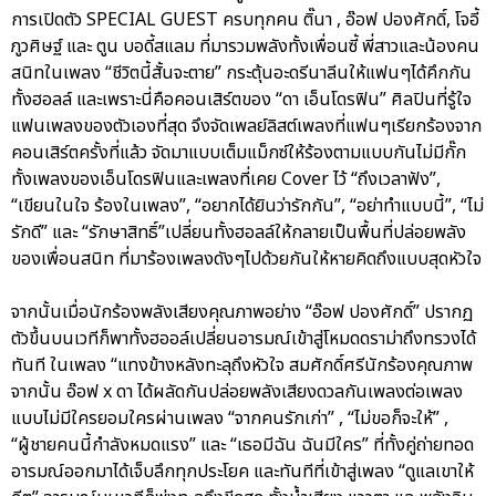
การเปิดตัว SPECIAL GUEST ครบทุกคน ติ๊นา , อ๊อฟ ปองศักดิ์, โจอี้
ภูวศิษฐ์ และ ตูน บอดี้สแลม ที่มารวมพลังทั้งเพื่อนซี้ พี่สาวและน้องคน
สนิทในเพลง “ชีวิตนี้สั้นจะตาย” กระตุ้นอะดรีนาลีนให้แฟนๆได้คึกกัน
ทั้งฮอลล์ และเพราะนี่คือคอนเสิร์ตของ “ดา เอ็นโดรฟิน” ศิลปินที่รู้ใจ
แฟนเพลงของตัวเองที่สุด จึงจัดเพลย์ลิสต์เพลงที่แฟนๆเรียกร้องจาก
คอนเสิร์ตครั้งที่แล้ว จัดมาแบบเต็มแม็กซ์ให้ร้องตามแบบกันไม่มีกั๊ก
ทั้งเพลงของเอ็นโดรฟินและเพลงที่เคย Cover ไว้ “ถึงเวลาฟัง”,
“เขียนในใจ ร้องในเพลง”, “อยากได้ยินว่ารักกัน”, “อย่าทำแบบนี้”, “ไม่
รักดี” และ “รักษาสิทธิ์”เปลี่ยนทั้งฮอลล์ให้กลายเป็นพื้นที่ปล่อยพลัง
ของเพื่อนสนิท ที่มาร้องเพลงดังๆไปด้วยกันให้หายคิดถึงแบบสุดหัวใจ
จากนั้นเมื่อนักร้องพลังเสียงคุณภาพอย่าง “อ๊อฟ ปองศักดิ์” ปรากฏ
ตัวขึ้นบนเวทีก็พาทั้งฮออล์เปลี่ยนอารมณ์เข้าสู่โหมดดราม่าถึงทรวงได้
ทันที ในเพลง “แทงข้างหลังทะลุถึงหัวใจ สมศักดิ์ศรีนักร้องคุณภาพ
จากนั้น อ๊อฟ x ดา ได้ผลัดกันปล่อยพลังเสียงดวลกันเพลงต่อเพลง
แบบไม่มีใครยอมใครผ่านเพลง “จากคนรักเก่า” , “ไม่ขอก็จะให้” ,
“ผู้ชายคนนี้กำลังหมดแรง” และ “เธอมีฉัน ฉันมีใคร” ที่ทั้งคู่ถ่ายทอด
อารมณ์ออกมาได้เจ็บลึกทุกประโยค และทันทีที่เข้าสู่เพลง “ดูแลเขาให้