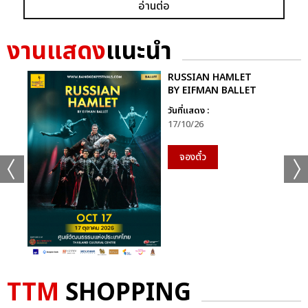
อ่านต่อ
ก็ยังคงอยู่ในหัวใจของแฟนเพลงเสมอไม่มีวันเปลี่ยน
นี่จึงไม่ใช่เพียงคอนเสิร์ตธรรมดา…แต่มันคือ “การเดินทางที่ไม่มีวัน
งานแสดง
แนะนำ
จบ” ของศิลปินผู้เป็นตำนานตัวจริงของวงการเพลงไทย ที่ยังคงสร้าง
แรงบันดาลใจและความสุขให้ผู้ฟังเสมอ
RUSSIAN HAMLET
BY EIFMAN BALLET
ติดตามภาพบรรยากาศเพิ่มเติมได้ทุกช่องทางของ CHANGE2561
วันที่แสดง :
และ CHANGEshowbiz แล้วเจอกันใหม่กับ #คอนเสิร์ตพี่
17/10/26
ฉอดCHANGEshowbiz ที่พร้อมสร้างตำนานครั้งใหม่อีกครั้งเร็วๆ นี้
จองตั๋ว
อัลบั้ม
รูป
TTM
SHOPPING