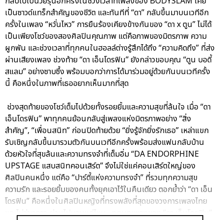
กลับไปเป็นวัยรุ่นอีกครั้งในช่วงเวลาที่เพลงของ BODYSLAM เคย
เป็นซาวด์แทร็กสำคัญของชีวิต และทันทีที่ “ดา” กลับขึ้นมาบนเวทีอีก
ครั้งในเพลง “หวั่นไหว” การยืนร้องเคียงข้างกันของ “ดา x ตูน” ไม่ได้
เป็นเพียงโชว์ของสองศิลปินคุณภาพ แต่คือภาพของมิตรภาพ ความ
ผูกพัน และช่วงเวลาที่ทุกคนในฮอลล์ต่างรู้สึกได้ถึง “ความคิดถึง” ที่ส่ง
ผ่านเสียงเพลง ช่วงท้าย “ดา เอ็นโดรฟิน” ยังกล่าวขอบคุณ “ตูน บอดี้
สแลม” อย่างซาบซึ้ง พร้อมบอกว่าการได้มาร่วมอยู่ด้วยกันบนเวทีครั้ง
นี้ คือหนึ่งในภาพที่เธออยากเห็นมากที่สุด
ช่วงสุดท้ายของโชว์เต็มไปด้วยทั้งรอยยิ้มและความสุขที่ล้นใจ เมื่อ “ดา
เอ็นโดรฟิน” พาทุกคนย้อนกลับสู่เพลงแห่งมิตรภาพอย่าง “สิ่ง
สำคัญ”, “เพื่อนสนิท” ก่อนปิดท้ายด้วย “ยิ่งรู้จักยิ่งรักเธอ” เหล่าแขก
รับเชิญกลับขึ้นมารวมตัวกันบนเวทีอีกครั้งพร้อมส่งแฟนกลับบ้าน
ด้วยหัวใจที่สุขล้นและความทรงจำที่เต็มอิ่ม “DA ENDORPHINE
UPSTAGE แสบสนิทคอนเสิร์ต” จึงไม่ใช่แค่คอนเสิร์ตใหญ่ของ
ศิลปินคนหนึ่ง แต่คือ “ปาร์ตี้แห่งความทรงจำ” ที่รวมทุกความสุข
ความรัก และรอยยิ้มของคนทั้งยุคเอาไว้ในคืนเดียว ตอกย้ำว่า “ดา เอ็น
โดรฟิน” คือหนึ่งในศิลปินหญิงที่ทรงพลังที่สุดของวงการเพลงไทย
และไม่ว่าเวลาจะผ่านไปนานแค่ไหน…ทุกบทเพลงของ “ดา เอ็นโดรฟิน”