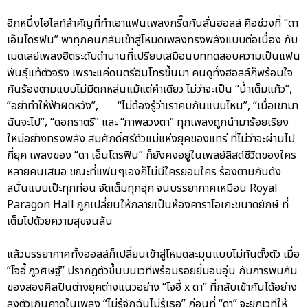
อีกหนึ่งไฮไลท์สำคัญที่ทำเอาแฟนเพลงกรี๊ดกันลั่นฮอลล์ คือช่วงที่ “ดา
เอ็นโดรฟิน” พาทุกคนกลับเข้าสู่โหมดเพลงทรงพลังแบบต่อเนื่อง กับ
เมดเลย์เพลงฮิตระดับตำนานที่เปรียบเสมือนบททดสอบความเป็นแฟน
พันธุ์แท้ตัวจริง เพราะแค่ดนตรีอินโทรขึ้นมา คนดูทั้งฮอลล์ก็พร้อมใจ
กันร้องตามแบบไม่มีตกหล่นแม้แต่คำเดียว ไม่ว่าจะเป็น “น้ำเต็มแก้ว”,
“อย่าทำให้ฟ้าผิดหวัง”, “ไม่ต้องรู้ว่าเราคบกันแบบไหน”, “เมื่อเขามา
ฉันจะไป”, “ดอกราตรี” และ “ภาพลวงตา” ทุกเพลงถูกนำมาร้อยเรียง
ใหม่อย่างทรงพลัง สมศักดิ์ศรีตัวแม่แห่งยุคของแทร่ ที่ไม่ว่าจะผ่านไป
กี่ยุค เพลงของ “ดา เอ็นโดรฟิน” ก็ยังคงอยู่ในเพลย์ลิสต์ชีวิตของใคร
หลายคนเสมอ ขณะที่แฟนๆเองก็ไม่มีใครยอมใคร ร้องตามกันดัง
สนั่นแบบเป๊ะทุกท่อน จัดเต็มทุกฮุก จนบรรยากาศเหมือน Royal
Paragon Hall ถูกเปลี่ยนให้กลายเป็นห้องคาราโอเกะขนาดยักษ์ ที่
เต็มไปด้วยความสุขจนล้น
แล้วบรรยากาศทั้งฮอลล์ก็เปลี่ยนเข้าสู่โหมดละมุนแบบไม่ทันตั้งตัว เมื่อ
“โจอี้ ภูวศิษฐ์” ปรากฏตัวขึ้นบนเวทีพร้อมรอยยิ้มอบอุ่น กับการพบกัน
ของสองศิลปินต่างยุคต่างแนวอย่าง “โจอี้ x ดา” ที่กลับเข้ากันได้อย่าง
ลงตัวเกินคาดในเพลง “ไม่รู้จักฉันไม่รู้เธอ” ก่อนที่ “ดา” จะยกเวทีให้