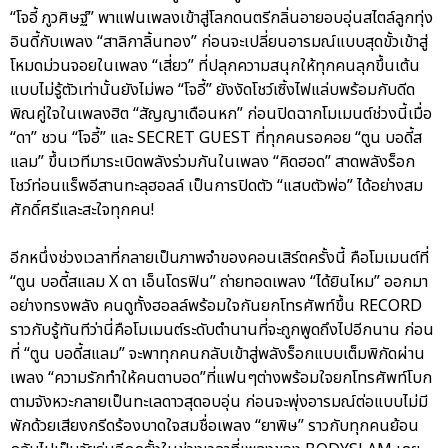
“โจอี้ ภูวศิษฐ์” พาแฟนเพลงเข้าสู่โลกดนตรีกลิ่นอายอบอุ่นสไตล์ลูกทุ่ง
อินดี้กับเพลง “สาลิกาลิ้นทอง” ก่อนจะเปลี่ยนอารมณ์แบบสุดขั้วเข้าสู่
โหมดม่วนจอยในเพลง “เสี่ยว” ที่ปลุกความสนุกให้ทุกคนลุกขึ้นเต้น
แบบไม่รู้ตัวเท่านั้นยังไม่พอ “โจอี้” ยังงัดโชว์เซิ้งไฟแล่บพร้อมกับดีด
พิณคู่ใจในเพลงฮิต “สัญญาเดือนหก” ก่อนปิดฉากโมเมนต์ช่วงนี้เมื่อ
“ดา” ชวน “โจอี้” และ SECRET GUEST ที่ทุกคนรอคอย “ตูน บอดี้ส
แลม” ขึ้นเวทีมาระเบิดพลังร่วมกันในเพลง “คิดฮอด” สาดพลังร็อก
โชว์ท่อนแร็พอีสานทะลุฮอลล์ เป็นการปิดตัว “แสบตัวพ่อ” ได้อย่างสม
ศักดิ์ศรีและสะใจทุกคน!
อีกหนึ่งช่วงเวลาที่กลายเป็นภาพจำของคอนเสิร์ตครั้งนี้ คือโมเมนต์ที่
“ตูน บอดี้สแลม X ดา เอ็นโดรฟิน” ถ่ายทอดเพลง “ได้ยินไหม” ออกมา
อย่างทรงพลัง คนดูทั้งฮอลล์พร้อมใจกันยกโทรศัพท์ขึ้น RECORD
ราวกับรู้ทันทีว่านี่คือโมเมนต์ระดับตำนานที่จะถูกพูดถึงไปอีกนาน ก่อน
ที่ “ตูน บอดี้สแลม” จะพาทุกคนกลับเข้าสู่พลังร็อกแบบเต็มพิกัดผ่าน
เพลง “ความรักทำให้คนตาบอด”ที่แฟนๆต่างพร้อมใจยกโทรศัพท์โบก
ตามจังหวะกลายเป็นทะเลดาวสุดอบอุ่น ก่อนจะพุ่งอารมณ์ต่อแบบไม่มี
พักด้วยเสียงกรีดร้องบาดใจสมชื่อเพลง “ยาพิษ” ราวกับทุกคนย้อน