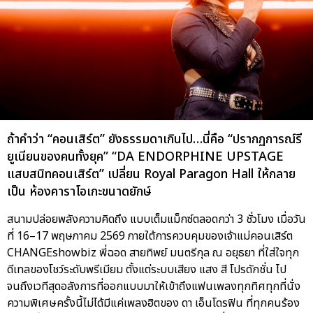
ถ้าคำว่า “คอนเสิร์ต” ยังธรรมดาเกินไป…นี่คือ “ปรากฏการณ์รี
ยูเนียนของคนทั้งยุค” “DA ENDORPHINE UPSTAGE
แสบสนิทคอนเสิร์ต” เปลี่ยน Royal Paragon Hall ให้กลาย
เป็น ห้องคาราโอเกะขนาดยักษ์
สนามปล่อยพลังความคิดถึง แบบเต็มแม็กซ์ตลอดกว่า 3 ชั่วโมง เมื่อวัน
ที่ 16–17 พฤษภาคม 2569 ภายใต้การควบคุมของเจ้าแม่คอนเสิร์ต
CHANGEshowbiz พี่ฉอด สายทิพย์ มนตรีกุล ณ อยุธยา ที่ใส่ใจทุก
ดีเทลของโชว์ระดับพรีเมียม ตั้งแต่ระบบเสียง แสง สี โปรดักชั่น ไป
จนถึงเวทีสุดอลังการที่ออกแบบมาให้เข้าถึงแฟนเพลงทุกทิศทุกที่นั่ง
ความพิเศษครั้งนี้ไม่ได้มีแค่เพลงฮิตของ ดา เอ็นโดรฟิน ที่ทุกคนร้อง