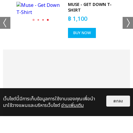
 RED
MUSE - GET DOWN T-
SHIRT
฿
1,100
BUY NOW
+53
ดูรูปทั้งหมด
เว็บไซต์นี้มีการเก็บข้อมูลการใช้งานของคุณเพื่อนำ
ตกลง
มาใช้วางแผนและบริหารเว็บไซต์
อ่านเพิ่มเติม
เเท็กที่เกี่ยวข้อง :
ดา เอ็นโดรฟิน
DA ENDORPHINE UPSTAGE