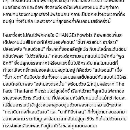
ดีๆ” อารมณ์บนเวทีก็พุ่งทะลุถึงขีดสุด ทั้งน้ำเสียง แววตา และพลังอิน
เนอร์ของ ดา และ อ๊อฟ ส่งตรงถึงหัวใจแฟนเพลงแบบเต็มๆทำเอา
หลายคนร้องตามสุดเสียงไปพร้อมกัน กลายเป็นอีกหนึ่งช่วงเวลาที่ทั้ง
อบอุ่น ทั้งเจ็บลึก และสวยงามที่สุดของค่ำคืนคอนเสิร์ตครั้งนี้
โหมดซึ้งยังไม่ทันได้พักหายใจ CHANGEshowbiz ก็อัพสเตจเพิ่มส
เต็ปความมันส์!! ยกเวทีให้ควีนออฟแดนซ์ “ติ๊นา คริสติน่า อากีลาร์”
ปล่อยพลัง “แสบตัวแม่” ที่สะกดทั้งฮอลล์อยู่หมัด กับเมโลดี้กระตุ้นต่อม
แด๊นซ์เพลง “ไปด้วยกันนะ” ก่อนจะต่อความสนุกแบบไม่มีพักกับ “พูด
อีกที” ยิ่งปลุกบรรยากาศให้ร้อนแรงขึ้นไปอีกระดับ และโมเมนต์ที่
ทำเอาเสียงกรี๊ดถล่มฮอลล์แบบหยุดไม่อยู่ ก็คือช่วง “แม่เจอแม่” เมื่อ
“ติ๊นา x ดา” จับมือประชันทั้งความแสบและสเต็ปแดนซ์กันแบบไม่มีใคร
ยอมใครในเพลง “อย่ามองตรงนั้น” พร้อมด้วย 2 หนุ่มหล่อจาก The
Face Thailand ที่มาร่วมโชว์สุดเซ็กซี่ เรียกได้ว่าเวทีลุกเป็นไฟจากออ
ร่าของสองดีว่าระดับตำนาน ที่ปล่อยเสน่ห์ใส่กันแบบเต็มแม็กซ์ ก่อนจะ
เปลี่ยนอารมณ์เข้าสู่ช่วงเวลาสุดอบอุ่นด้วยเพลงความหมายดีๆอย่าง
“การเดินทางที่แสนวิเศษ” และ “นาทีที่ยิ่งใหญ่” ที่ทั้งคู่ถ่ายทอดออกมา
อย่างงดงาม ราวกับถูกพาย้อนเวลากลับไปสู่ยุค 90s ที่เต็มไปด้วยความ
ทรงจำและเสียงเพลงที่อยู่ในหัวใจของทุกคนตลอดมา