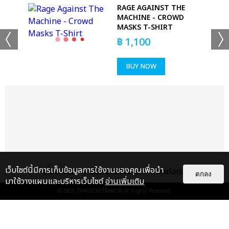
RAGE AGAINST THE
MACHINE - CROWD
RT
MASKS T-SHIRT
฿
1,100
BUY NOW
+53
ดูรูปทั้งหมด
เว็บไซต์นี้มีการเก็บข้อมูลการใช้งานของคุณเพื่อนำ
เกี่ยวกับเรา
ติดต่อลงโฆษณา
ติดต่อเรา
ตกลง
มาใช้วางแผนและบริหารเว็บไซต์
อ่านเพิ่มเติม
© 2026
THAITICKETMAJOR
All Rights Reserved.
เเท็กที่เกี่ยวข้อง :
ดา เอ็นโดรฟิน
DA ENDORPHINE UPSTAGE