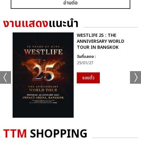
อ่านต่อ
ก็ยังคงอยู่ในหัวใจของแฟนเพลงเสมอไม่มีวันเปลี่ยน
นี่จึงไม่ใช่เพียงคอนเสิร์ตธรรมดา…แต่มันคือ “การเดินทางที่ไม่มีวัน
งานแสดง
แนะนำ
จบ” ของศิลปินผู้เป็นตำนานตัวจริงของวงการเพลงไทย ที่ยังคงสร้าง
แรงบันดาลใจและความสุขให้ผู้ฟังเสมอ
WESTLIFE 25 : THE
ANNIVERSARY WORLD
TOUR IN BANGKOK
ติดตามภาพบรรยากาศเพิ่มเติมได้ทุกช่องทางของ CHANGE2561
และ CHANGEshowbiz แล้วเจอกันใหม่กับ #คอนเสิร์ตพี่
วันที่แสดง :
25/01/27
ฉอดCHANGEshowbiz ที่พร้อมสร้างตำนานครั้งใหม่อีกครั้งเร็วๆ นี้
จองตั๋ว
อัลบั้ม
รูป
TTM
SHOPPING