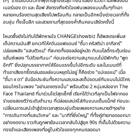
ดีๆ” อารมณ์บนเวทีก็พุ่งทะลุถึงขีดสุด ทั้งน้ำเสียง แววตา และพลังอิน
เนอร์ของ ดา และ อ๊อฟ ส่งตรงถึงหัวใจแฟนเพลงแบบเต็มๆทำเอา
หลายคนร้องตามสุดเสียงไปพร้อมกัน กลายเป็นอีกหนึ่งช่วงเวลาที่ทั้ง
อบอุ่น ทั้งเจ็บลึก และสวยงามที่สุดของค่ำคืนคอนเสิร์ตครั้งนี้
โหมดซึ้งยังไม่ทันได้พักหายใจ CHANGEshowbiz ก็อัพสเตจเพิ่มส
เต็ปความมันส์!! ยกเวทีให้ควีนออฟแดนซ์ “ติ๊นา คริสติน่า อากีลาร์”
ปล่อยพลัง “แสบตัวแม่” ที่สะกดทั้งฮอลล์อยู่หมัด กับเมโลดี้กระตุ้นต่อม
แด๊นซ์เพลง “ไปด้วยกันนะ” ก่อนจะต่อความสนุกแบบไม่มีพักกับ “พูด
อีกที” ยิ่งปลุกบรรยากาศให้ร้อนแรงขึ้นไปอีกระดับ และโมเมนต์ที่
ทำเอาเสียงกรี๊ดถล่มฮอลล์แบบหยุดไม่อยู่ ก็คือช่วง “แม่เจอแม่” เมื่อ
“ติ๊นา x ดา” จับมือประชันทั้งความแสบและสเต็ปแดนซ์กันแบบไม่มีใคร
ยอมใครในเพลง “อย่ามองตรงนั้น” พร้อมด้วย 2 หนุ่มหล่อจาก The
Face Thailand ที่มาร่วมโชว์สุดเซ็กซี่ เรียกได้ว่าเวทีลุกเป็นไฟจากออ
ร่าของสองดีว่าระดับตำนาน ที่ปล่อยเสน่ห์ใส่กันแบบเต็มแม็กซ์ ก่อนจะ
เปลี่ยนอารมณ์เข้าสู่ช่วงเวลาสุดอบอุ่นด้วยเพลงความหมายดีๆอย่าง
“การเดินทางที่แสนวิเศษ” และ “นาทีที่ยิ่งใหญ่” ที่ทั้งคู่ถ่ายทอดออกมา
อย่างงดงาม ราวกับถูกพาย้อนเวลากลับไปสู่ยุค 90s ที่เต็มไปด้วยความ
ทรงจำและเสียงเพลงที่อยู่ในหัวใจของทุกคนตลอดมา