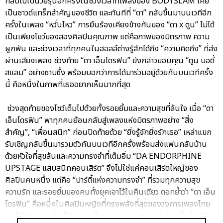
กลับไปเป็นวัยรุ่นอีกครั้งในช่วงเวลาที่เพลงของ BODYSLAM เคย
เป็นซาวด์แทร็กสำคัญของชีวิต และทันทีที่ “ดา” กลับขึ้นมาบนเวทีอีก
ครั้งในเพลง “หวั่นไหว” การยืนร้องเคียงข้างกันของ “ดา x ตูน” ไม่ได้
เป็นเพียงโชว์ของสองศิลปินคุณภาพ แต่คือภาพของมิตรภาพ ความ
ผูกพัน และช่วงเวลาที่ทุกคนในฮอลล์ต่างรู้สึกได้ถึง “ความคิดถึง” ที่ส่ง
ผ่านเสียงเพลง ช่วงท้าย “ดา เอ็นโดรฟิน” ยังกล่าวขอบคุณ “ตูน บอดี้
สแลม” อย่างซาบซึ้ง พร้อมบอกว่าการได้มาร่วมอยู่ด้วยกันบนเวทีครั้ง
นี้ คือหนึ่งในภาพที่เธออยากเห็นมากที่สุด
ช่วงสุดท้ายของโชว์เต็มไปด้วยทั้งรอยยิ้มและความสุขที่ล้นใจ เมื่อ “ดา
เอ็นโดรฟิน” พาทุกคนย้อนกลับสู่เพลงแห่งมิตรภาพอย่าง “สิ่ง
สำคัญ”, “เพื่อนสนิท” ก่อนปิดท้ายด้วย “ยิ่งรู้จักยิ่งรักเธอ” เหล่าแขก
รับเชิญกลับขึ้นมารวมตัวกันบนเวทีอีกครั้งพร้อมส่งแฟนกลับบ้าน
ด้วยหัวใจที่สุขล้นและความทรงจำที่เต็มอิ่ม “DA ENDORPHINE
UPSTAGE แสบสนิทคอนเสิร์ต” จึงไม่ใช่แค่คอนเสิร์ตใหญ่ของ
ศิลปินคนหนึ่ง แต่คือ “ปาร์ตี้แห่งความทรงจำ” ที่รวมทุกความสุข
ความรัก และรอยยิ้มของคนทั้งยุคเอาไว้ในคืนเดียว ตอกย้ำว่า “ดา เอ็น
โดรฟิน” คือหนึ่งในศิลปินหญิงที่ทรงพลังที่สุดของวงการเพลงไทย
และไม่ว่าเวลาจะผ่านไปนานแค่ไหน…ทุกบทเพลงของ “ดา เอ็นโดรฟิน”