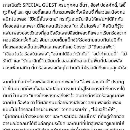
การเปิดตัว SPECIAL GUEST ครบทุกคน ติ๊นา , อ๊อฟ ปองศักดิ์, โจอี้
ภูวศิษฐ์ และ ตูน บอดี้สแลม ที่มารวมพลังทั้งเพื่อนซี้ พี่สาวและน้องคน
สนิทในเพลง “ชีวิตนี้สั้นจะตาย” กระตุ้นอะดรีนาลีนให้แฟนๆได้คึกกัน
ทั้งฮอลล์ และเพราะนี่คือคอนเสิร์ตของ “ดา เอ็นโดรฟิน” ศิลปินที่รู้ใจ
แฟนเพลงของตัวเองที่สุด จึงจัดเพลย์ลิสต์เพลงที่แฟนๆเรียกร้องจาก
คอนเสิร์ตครั้งที่แล้ว จัดมาแบบเต็มแม็กซ์ให้ร้องตามแบบกันไม่มีกั๊ก
ทั้งเพลงของเอ็นโดรฟินและเพลงที่เคย Cover ไว้ “ถึงเวลาฟัง”,
“เขียนในใจ ร้องในเพลง”, “อยากได้ยินว่ารักกัน”, “อย่าทำแบบนี้”, “ไม่
รักดี” และ “รักษาสิทธิ์”เปลี่ยนทั้งฮอลล์ให้กลายเป็นพื้นที่ปล่อยพลัง
ของเพื่อนสนิท ที่มาร้องเพลงดังๆไปด้วยกันให้หายคิดถึงแบบสุดหัวใจ
จากนั้นเมื่อนักร้องพลังเสียงคุณภาพอย่าง “อ๊อฟ ปองศักดิ์” ปรากฏ
ตัวขึ้นบนเวทีก็พาทั้งฮออล์เปลี่ยนอารมณ์เข้าสู่โหมดดราม่าถึงทรวงได้
ทันที ในเพลง “แทงข้างหลังทะลุถึงหัวใจ สมศักดิ์ศรีนักร้องคุณภาพ
จากนั้น อ๊อฟ x ดา ได้ผลัดกันปล่อยพลังเสียงดวลกันเพลงต่อเพลง
แบบไม่มีใครยอมใครผ่านเพลง “จากคนรักเก่า” , “ไม่ขอก็จะให้” ,
“ผู้ชายคนนี้กำลังหมดแรง” และ “เธอมีฉัน ฉันมีใคร” ที่ทั้งคู่ถ่ายทอด
อารมณ์ออกมาได้เจ็บลึกทุกประโยค และทันทีที่เข้าสู่เพลง “ดูแลเขาให้