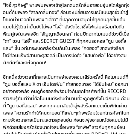
“โจอี้ ภูวศิษฐ์” พาแฟนเพลงเข้าสู่โลกดนตรีกลิ่นอายอบอุ่นสไตล์ลูกทุ่ง
อินดี้กับเพลง “สาลิกาลิ้นทอง” ก่อนจะเปลี่ยนอารมณ์แบบสุดขั้วเข้าสู่
โหมดม่วนจอยในเพลง “เสี่ยว” ที่ปลุกความสนุกให้ทุกคนลุกขึ้นเต้น
แบบไม่รู้ตัวเท่านั้นยังไม่พอ “โจอี้” ยังงัดโชว์เซิ้งไฟแล่บพร้อมกับดีด
พิณคู่ใจในเพลงฮิต “สัญญาเดือนหก” ก่อนปิดฉากโมเมนต์ช่วงนี้เมื่อ
“ดา” ชวน “โจอี้” และ SECRET GUEST ที่ทุกคนรอคอย “ตูน บอดี้ส
แลม” ขึ้นเวทีมาระเบิดพลังร่วมกันในเพลง “คิดฮอด” สาดพลังร็อก
โชว์ท่อนแร็พอีสานทะลุฮอลล์ เป็นการปิดตัว “แสบตัวพ่อ” ได้อย่างสม
ศักดิ์ศรีและสะใจทุกคน!
อีกหนึ่งช่วงเวลาที่กลายเป็นภาพจำของคอนเสิร์ตครั้งนี้ คือโมเมนต์ที่
“ตูน บอดี้สแลม X ดา เอ็นโดรฟิน” ถ่ายทอดเพลง “ได้ยินไหม” ออกมา
อย่างทรงพลัง คนดูทั้งฮอลล์พร้อมใจกันยกโทรศัพท์ขึ้น RECORD
ราวกับรู้ทันทีว่านี่คือโมเมนต์ระดับตำนานที่จะถูกพูดถึงไปอีกนาน ก่อน
ที่ “ตูน บอดี้สแลม” จะพาทุกคนกลับเข้าสู่พลังร็อกแบบเต็มพิกัดผ่าน
เพลง “ความรักทำให้คนตาบอด”ที่แฟนๆต่างพร้อมใจยกโทรศัพท์โบก
ตามจังหวะกลายเป็นทะเลดาวสุดอบอุ่น ก่อนจะพุ่งอารมณ์ต่อแบบไม่มี
พักด้วยเสียงกรีดร้องบาดใจสมชื่อเพลง “ยาพิษ” ราวกับทุกคนย้อน