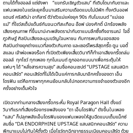
ตามได้ทั้งฮอลล์ แต่ยังพา “แขกรับเชิญตัวแสบ” ที่เติบโตมากับดาและ
แฟนเพลงในแต่ละยุคขึ้นมาเสริมความเดือดแบบไม่มีพัก ทั้งควีนออฟ
แดนซ์ คริสติน่า อากีลาร์ ดีว่าตัวแม่แห่งยุค 90s กับโมเมนต์ “แม่เจอ
แม่” ที่โชว์สเต็ปแด๊นซ์กันจนเวทีสะเทือน อ๊อฟ ปองศักดิ์ นักร้องพลัง
เสียงคุณภาพ ที่ขึ้นมาปะทะพลังดราม่ากับดาแบบลึกซึ้งถึงอารมณ์ โจอี้
ภูวศิษฐ์ ศิลปินเสียงละมุนขวัญใจมหาชน กับการพบกันของสอง
ศิลปินต่างยุคต่างแนวที่ลงตัวเกินคาด และเซอร์ไพรส์สุดกรี๊ด ตูน บอดี้
สแลม เจ้าพ่อเพลงร็อก ที่เปิดตัวเพียงเสี้ยววินาทีก็ทำเอาเสียงกรี๊ดถล่ม
ฮอลล์ ทุกโชว์ ทุกเพลง ทุกโมเมนต์ ถูกออกแบบมาเพื่อกระตุ้นให้
แฟนๆ ได้ “หลั่งสารความสุข” สมชื่อคอนเซปต์ “UPSTAGE แสบสนิท
คอนเสิร์ต” คอนเสิร์ตที่ไม่ได้เป็นแค่การกลับมาอีกครั้งของดา เอ็น
โดรฟิน แต่คือการพาทุกคนย้อนกลับไปกอดความทรงจำของตัวเองอีก
ครั้งอย่างเต็มหัวใจ
เปิดฉากท่ามกลางเสียงกรี๊ดกระหึ่ม Royal Paragon Hall ตั้งแต่
วินาทีแรกที่เสียงร้องทรงพลังของ “ดา เอ็นโดรฟิน” ดังขึ้นในเพลง
“แสบ” ก็ปลุกพลังเอ็นโดรฟินของแฟนเพลงให้สูบฉีดแบบเต็มแม็กซ์
สมชื่อ “DA ENDORPHINE UPSTAGE แสบสนิทคอนเสิร์ต” ความ
พีกมาแบบไม่ทันให้ตั้งตัว เมื่อโชว์ถูกฉีกจากธรรมเนียมคอนเสิร์ต ด้วย