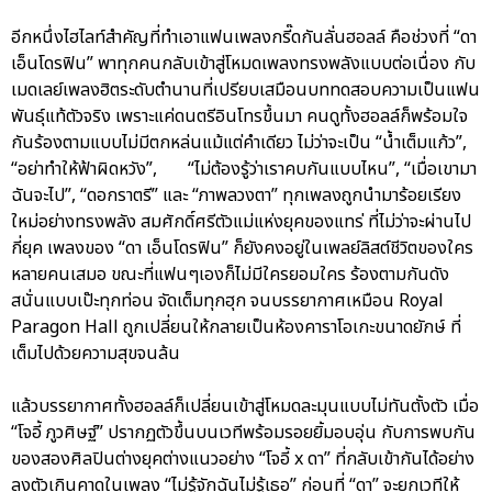
อีกหนึ่งไฮไลท์สำคัญที่ทำเอาแฟนเพลงกรี๊ดกันลั่นฮอลล์ คือช่วงที่ “ดา
เอ็นโดรฟิน” พาทุกคนกลับเข้าสู่โหมดเพลงทรงพลังแบบต่อเนื่อง กับ
เมดเลย์เพลงฮิตระดับตำนานที่เปรียบเสมือนบททดสอบความเป็นแฟน
พันธุ์แท้ตัวจริง เพราะแค่ดนตรีอินโทรขึ้นมา คนดูทั้งฮอลล์ก็พร้อมใจ
กันร้องตามแบบไม่มีตกหล่นแม้แต่คำเดียว ไม่ว่าจะเป็น “น้ำเต็มแก้ว”,
“อย่าทำให้ฟ้าผิดหวัง”, “ไม่ต้องรู้ว่าเราคบกันแบบไหน”, “เมื่อเขามา
ฉันจะไป”, “ดอกราตรี” และ “ภาพลวงตา” ทุกเพลงถูกนำมาร้อยเรียง
ใหม่อย่างทรงพลัง สมศักดิ์ศรีตัวแม่แห่งยุคของแทร่ ที่ไม่ว่าจะผ่านไป
กี่ยุค เพลงของ “ดา เอ็นโดรฟิน” ก็ยังคงอยู่ในเพลย์ลิสต์ชีวิตของใคร
หลายคนเสมอ ขณะที่แฟนๆเองก็ไม่มีใครยอมใคร ร้องตามกันดัง
สนั่นแบบเป๊ะทุกท่อน จัดเต็มทุกฮุก จนบรรยากาศเหมือน Royal
Paragon Hall ถูกเปลี่ยนให้กลายเป็นห้องคาราโอเกะขนาดยักษ์ ที่
เต็มไปด้วยความสุขจนล้น
แล้วบรรยากาศทั้งฮอลล์ก็เปลี่ยนเข้าสู่โหมดละมุนแบบไม่ทันตั้งตัว เมื่อ
“โจอี้ ภูวศิษฐ์” ปรากฏตัวขึ้นบนเวทีพร้อมรอยยิ้มอบอุ่น กับการพบกัน
ของสองศิลปินต่างยุคต่างแนวอย่าง “โจอี้ x ดา” ที่กลับเข้ากันได้อย่าง
ลงตัวเกินคาดในเพลง “ไม่รู้จักฉันไม่รู้เธอ” ก่อนที่ “ดา” จะยกเวทีให้