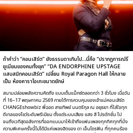
ถ้าคำว่า “คอนเสิร์ต” ยังธรรมดาเกินไป…นี่คือ “ปรากฏการณ์รี
ยูเนียนของคนทั้งยุค” “DA ENDORPHINE UPSTAGE
แสบสนิทคอนเสิร์ต” เปลี่ยน Royal Paragon Hall ให้กลาย
เป็น ห้องคาราโอเกะขนาดยักษ์
สนามปล่อยพลังความคิดถึง แบบเต็มแม็กซ์ตลอดกว่า 3 ชั่วโมง เมื่อวัน
ที่ 16–17 พฤษภาคม 2569 ภายใต้การควบคุมของเจ้าแม่คอนเสิร์ต
CHANGEshowbiz พี่ฉอด สายทิพย์ มนตรีกุล ณ อยุธยา ที่ใส่ใจทุก
ดีเทลของโชว์ระดับพรีเมียม ตั้งแต่ระบบเสียง แสง สี โปรดักชั่น ไป
จนถึงเวทีสุดอลังการที่ออกแบบมาให้เข้าถึงแฟนเพลงทุกทิศทุกที่นั่ง
ความพิเศษครั้งนี้ไม่ได้มีแค่เพลงฮิตของ ดา เอ็นโดรฟิน ที่ทุกคนร้อง