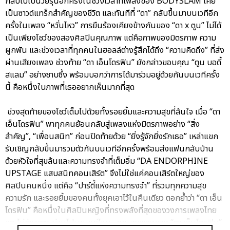
กลับไปเป็นวัยรุ่นอีกครั้งในช่วงเวลาที่เพลงของ BODYSLAM เคย
เป็นซาวด์แทร็กสำคัญของชีวิต และทันทีที่ “ดา” กลับขึ้นมาบนเวทีอีก
ครั้งในเพลง “หวั่นไหว” การยืนร้องเคียงข้างกันของ “ดา x ตูน” ไม่ได้
เป็นเพียงโชว์ของสองศิลปินคุณภาพ แต่คือภาพของมิตรภาพ ความ
ผูกพัน และช่วงเวลาที่ทุกคนในฮอลล์ต่างรู้สึกได้ถึง “ความคิดถึง” ที่ส่ง
ผ่านเสียงเพลง ช่วงท้าย “ดา เอ็นโดรฟิน” ยังกล่าวขอบคุณ “ตูน บอดี้
สแลม” อย่างซาบซึ้ง พร้อมบอกว่าการได้มาร่วมอยู่ด้วยกันบนเวทีครั้ง
นี้ คือหนึ่งในภาพที่เธออยากเห็นมากที่สุด
ช่วงสุดท้ายของโชว์เต็มไปด้วยทั้งรอยยิ้มและความสุขที่ล้นใจ เมื่อ “ดา
เอ็นโดรฟิน” พาทุกคนย้อนกลับสู่เพลงแห่งมิตรภาพอย่าง “สิ่ง
สำคัญ”, “เพื่อนสนิท” ก่อนปิดท้ายด้วย “ยิ่งรู้จักยิ่งรักเธอ” เหล่าแขก
รับเชิญกลับขึ้นมารวมตัวกันบนเวทีอีกครั้งพร้อมส่งแฟนกลับบ้าน
ด้วยหัวใจที่สุขล้นและความทรงจำที่เต็มอิ่ม “DA ENDORPHINE
UPSTAGE แสบสนิทคอนเสิร์ต” จึงไม่ใช่แค่คอนเสิร์ตใหญ่ของ
ศิลปินคนหนึ่ง แต่คือ “ปาร์ตี้แห่งความทรงจำ” ที่รวมทุกความสุข
ความรัก และรอยยิ้มของคนทั้งยุคเอาไว้ในคืนเดียว ตอกย้ำว่า “ดา เอ็น
โดรฟิน” คือหนึ่งในศิลปินหญิงที่ทรงพลังที่สุดของวงการเพลงไทย
และไม่ว่าเวลาจะผ่านไปนานแค่ไหน…ทุกบทเพลงของ “ดา เอ็นโดรฟิน”