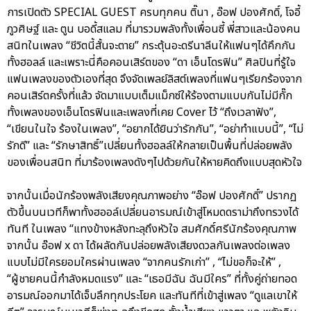
การเปิดตัว SPECIAL GUEST ครบทุกคน ติ๊นา , อ๊อฟ ปองศักดิ์, โจอี้
ภูวศิษฐ์ และ ตูน บอดี้สแลม ที่มารวมพลังทั้งเพื่อนซี้ พี่สาวและน้องคน
สนิทในเพลง “ชีวิตนี้สั้นจะตาย” กระตุ้นอะดรีนาลีนให้แฟนๆได้คึกกัน
ทั้งฮอลล์ และเพราะนี่คือคอนเสิร์ตของ “ดา เอ็นโดรฟิน” ศิลปินที่รู้ใจ
แฟนเพลงของตัวเองที่สุด จึงจัดเพลย์ลิสต์เพลงที่แฟนๆเรียกร้องจาก
คอนเสิร์ตครั้งที่แล้ว จัดมาแบบเต็มแม็กซ์ให้ร้องตามแบบกันไม่มีกั๊ก
ทั้งเพลงของเอ็นโดรฟินและเพลงที่เคย Cover ไว้ “ถึงเวลาฟัง”,
“เขียนในใจ ร้องในเพลง”, “อยากได้ยินว่ารักกัน”, “อย่าทำแบบนี้”, “ไม่
รักดี” และ “รักษาสิทธิ์”เปลี่ยนทั้งฮอลล์ให้กลายเป็นพื้นที่ปล่อยพลัง
ของเพื่อนสนิท ที่มาร้องเพลงดังๆไปด้วยกันให้หายคิดถึงแบบสุดหัวใจ
จากนั้นเมื่อนักร้องพลังเสียงคุณภาพอย่าง “อ๊อฟ ปองศักดิ์” ปรากฏ
ตัวขึ้นบนเวทีก็พาทั้งฮออล์เปลี่ยนอารมณ์เข้าสู่โหมดดราม่าถึงทรวงได้
ทันที ในเพลง “แทงข้างหลังทะลุถึงหัวใจ สมศักดิ์ศรีนักร้องคุณภาพ
จากนั้น อ๊อฟ x ดา ได้ผลัดกันปล่อยพลังเสียงดวลกันเพลงต่อเพลง
แบบไม่มีใครยอมใครผ่านเพลง “จากคนรักเก่า” , “ไม่ขอก็จะให้” ,
“ผู้ชายคนนี้กำลังหมดแรง” และ “เธอมีฉัน ฉันมีใคร” ที่ทั้งคู่ถ่ายทอด
อารมณ์ออกมาได้เจ็บลึกทุกประโยค และทันทีที่เข้าสู่เพลง “ดูแลเขาให้