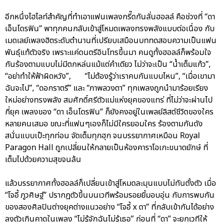
อีกหนึ่งไฮไลท์สำคัญที่ทำเอาแฟนเพลงกรี๊ดกันลั่นฮอลล์ คือช่วงที่ “ดา
เอ็นโดรฟิน” พาทุกคนกลับเข้าสู่โหมดเพลงทรงพลังแบบต่อเนื่อง กับ
เมดเลย์เพลงฮิตระดับตำนานที่เปรียบเสมือนบททดสอบความเป็นแฟน
พันธุ์แท้ตัวจริง เพราะแค่ดนตรีอินโทรขึ้นมา คนดูทั้งฮอลล์ก็พร้อมใจ
กันร้องตามแบบไม่มีตกหล่นแม้แต่คำเดียว ไม่ว่าจะเป็น “น้ำเต็มแก้ว”,
“อย่าทำให้ฟ้าผิดหวัง”, “ไม่ต้องรู้ว่าเราคบกันแบบไหน”, “เมื่อเขามา
ฉันจะไป”, “ดอกราตรี” และ “ภาพลวงตา” ทุกเพลงถูกนำมาร้อยเรียง
ใหม่อย่างทรงพลัง สมศักดิ์ศรีตัวแม่แห่งยุคของแทร่ ที่ไม่ว่าจะผ่านไป
กี่ยุค เพลงของ “ดา เอ็นโดรฟิน” ก็ยังคงอยู่ในเพลย์ลิสต์ชีวิตของใคร
หลายคนเสมอ ขณะที่แฟนๆเองก็ไม่มีใครยอมใคร ร้องตามกันดัง
สนั่นแบบเป๊ะทุกท่อน จัดเต็มทุกฮุก จนบรรยากาศเหมือน Royal
Paragon Hall ถูกเปลี่ยนให้กลายเป็นห้องคาราโอเกะขนาดยักษ์ ที่
เต็มไปด้วยความสุขจนล้น
แล้วบรรยากาศทั้งฮอลล์ก็เปลี่ยนเข้าสู่โหมดละมุนแบบไม่ทันตั้งตัว เมื่อ
“โจอี้ ภูวศิษฐ์” ปรากฏตัวขึ้นบนเวทีพร้อมรอยยิ้มอบอุ่น กับการพบกัน
ของสองศิลปินต่างยุคต่างแนวอย่าง “โจอี้ x ดา” ที่กลับเข้ากันได้อย่าง
ลงตัวเกินคาดในเพลง “ไม่รู้จักฉันไม่รู้เธอ” ก่อนที่ “ดา” จะยกเวทีให้