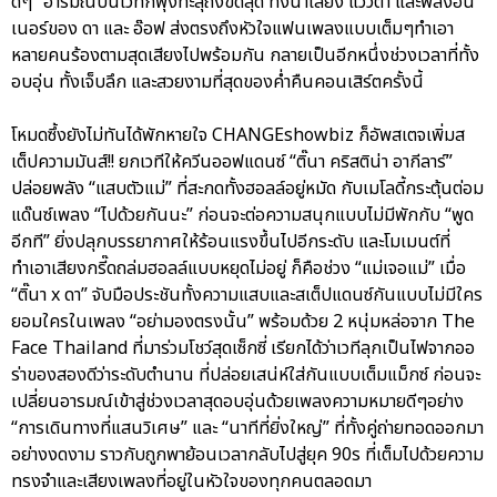
ดีๆ” อารมณ์บนเวทีก็พุ่งทะลุถึงขีดสุด ทั้งน้ำเสียง แววตา และพลังอิน
เนอร์ของ ดา และ อ๊อฟ ส่งตรงถึงหัวใจแฟนเพลงแบบเต็มๆทำเอา
หลายคนร้องตามสุดเสียงไปพร้อมกัน กลายเป็นอีกหนึ่งช่วงเวลาที่ทั้ง
อบอุ่น ทั้งเจ็บลึก และสวยงามที่สุดของค่ำคืนคอนเสิร์ตครั้งนี้
โหมดซึ้งยังไม่ทันได้พักหายใจ CHANGEshowbiz ก็อัพสเตจเพิ่มส
เต็ปความมันส์!! ยกเวทีให้ควีนออฟแดนซ์ “ติ๊นา คริสติน่า อากีลาร์”
ปล่อยพลัง “แสบตัวแม่” ที่สะกดทั้งฮอลล์อยู่หมัด กับเมโลดี้กระตุ้นต่อม
แด๊นซ์เพลง “ไปด้วยกันนะ” ก่อนจะต่อความสนุกแบบไม่มีพักกับ “พูด
อีกที” ยิ่งปลุกบรรยากาศให้ร้อนแรงขึ้นไปอีกระดับ และโมเมนต์ที่
ทำเอาเสียงกรี๊ดถล่มฮอลล์แบบหยุดไม่อยู่ ก็คือช่วง “แม่เจอแม่” เมื่อ
“ติ๊นา x ดา” จับมือประชันทั้งความแสบและสเต็ปแดนซ์กันแบบไม่มีใคร
ยอมใครในเพลง “อย่ามองตรงนั้น” พร้อมด้วย 2 หนุ่มหล่อจาก The
Face Thailand ที่มาร่วมโชว์สุดเซ็กซี่ เรียกได้ว่าเวทีลุกเป็นไฟจากออ
ร่าของสองดีว่าระดับตำนาน ที่ปล่อยเสน่ห์ใส่กันแบบเต็มแม็กซ์ ก่อนจะ
เปลี่ยนอารมณ์เข้าสู่ช่วงเวลาสุดอบอุ่นด้วยเพลงความหมายดีๆอย่าง
“การเดินทางที่แสนวิเศษ” และ “นาทีที่ยิ่งใหญ่” ที่ทั้งคู่ถ่ายทอดออกมา
อย่างงดงาม ราวกับถูกพาย้อนเวลากลับไปสู่ยุค 90s ที่เต็มไปด้วยความ
ทรงจำและเสียงเพลงที่อยู่ในหัวใจของทุกคนตลอดมา