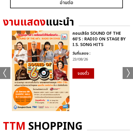
อ่านต่อ
ก็ยังคงอยู่ในหัวใจของแฟนเพลงเสมอไม่มีวันเปลี่ยน
นี่จึงไม่ใช่เพียงคอนเสิร์ตธรรมดา…แต่มันคือ “การเดินทางที่ไม่มีวัน
งานแสดง
แนะนำ
จบ” ของศิลปินผู้เป็นตำนานตัวจริงของวงการเพลงไทย ที่ยังคงสร้าง
แรงบันดาลใจและความสุขให้ผู้ฟังเสมอ
คอนเสิร์ต SOUND OF THE
60'S : RADIO ON STAGE BY
I.S. SONG HITS
ติดตามภาพบรรยากาศเพิ่มเติมได้ทุกช่องทางของ CHANGE2561
และ CHANGEshowbiz แล้วเจอกันใหม่กับ #คอนเสิร์ตพี่
วันที่แสดง :
23/08/26
ฉอดCHANGEshowbiz ที่พร้อมสร้างตำนานครั้งใหม่อีกครั้งเร็วๆ นี้
จองตั๋ว
อัลบั้ม
รูป
TTM
SHOPPING