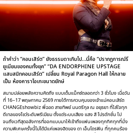
ถ้าคำว่า “คอนเสิร์ต” ยังธรรมดาเกินไป…นี่คือ “ปรากฏการณ์รี
ยูเนียนของคนทั้งยุค” “DA ENDORPHINE UPSTAGE
แสบสนิทคอนเสิร์ต” เปลี่ยน Royal Paragon Hall ให้กลาย
เป็น ห้องคาราโอเกะขนาดยักษ์
สนามปล่อยพลังความคิดถึง แบบเต็มแม็กซ์ตลอดกว่า 3 ชั่วโมง เมื่อวัน
ที่ 16–17 พฤษภาคม 2569 ภายใต้การควบคุมของเจ้าแม่คอนเสิร์ต
CHANGEshowbiz พี่ฉอด สายทิพย์ มนตรีกุล ณ อยุธยา ที่ใส่ใจทุก
ดีเทลของโชว์ระดับพรีเมียม ตั้งแต่ระบบเสียง แสง สี โปรดักชั่น ไป
จนถึงเวทีสุดอลังการที่ออกแบบมาให้เข้าถึงแฟนเพลงทุกทิศทุกที่นั่ง
ความพิเศษครั้งนี้ไม่ได้มีแค่เพลงฮิตของ ดา เอ็นโดรฟิน ที่ทุกคนร้อง