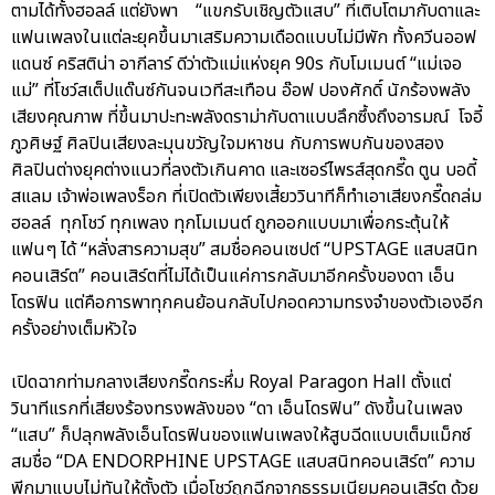
ตามได้ทั้งฮอลล์ แต่ยังพา “แขกรับเชิญตัวแสบ” ที่เติบโตมากับดาและ
แฟนเพลงในแต่ละยุคขึ้นมาเสริมความเดือดแบบไม่มีพัก ทั้งควีนออฟ
แดนซ์ คริสติน่า อากีลาร์ ดีว่าตัวแม่แห่งยุค 90s กับโมเมนต์ “แม่เจอ
แม่” ที่โชว์สเต็ปแด๊นซ์กันจนเวทีสะเทือน อ๊อฟ ปองศักดิ์ นักร้องพลัง
เสียงคุณภาพ ที่ขึ้นมาปะทะพลังดราม่ากับดาแบบลึกซึ้งถึงอารมณ์ โจอี้
ภูวศิษฐ์ ศิลปินเสียงละมุนขวัญใจมหาชน กับการพบกันของสอง
ศิลปินต่างยุคต่างแนวที่ลงตัวเกินคาด และเซอร์ไพรส์สุดกรี๊ด ตูน บอดี้
สแลม เจ้าพ่อเพลงร็อก ที่เปิดตัวเพียงเสี้ยววินาทีก็ทำเอาเสียงกรี๊ดถล่ม
ฮอลล์ ทุกโชว์ ทุกเพลง ทุกโมเมนต์ ถูกออกแบบมาเพื่อกระตุ้นให้
แฟนๆ ได้ “หลั่งสารความสุข” สมชื่อคอนเซปต์ “UPSTAGE แสบสนิท
คอนเสิร์ต” คอนเสิร์ตที่ไม่ได้เป็นแค่การกลับมาอีกครั้งของดา เอ็น
โดรฟิน แต่คือการพาทุกคนย้อนกลับไปกอดความทรงจำของตัวเองอีก
ครั้งอย่างเต็มหัวใจ
เปิดฉากท่ามกลางเสียงกรี๊ดกระหึ่ม Royal Paragon Hall ตั้งแต่
วินาทีแรกที่เสียงร้องทรงพลังของ “ดา เอ็นโดรฟิน” ดังขึ้นในเพลง
“แสบ” ก็ปลุกพลังเอ็นโดรฟินของแฟนเพลงให้สูบฉีดแบบเต็มแม็กซ์
สมชื่อ “DA ENDORPHINE UPSTAGE แสบสนิทคอนเสิร์ต” ความ
พีกมาแบบไม่ทันให้ตั้งตัว เมื่อโชว์ถูกฉีกจากธรรมเนียมคอนเสิร์ต ด้วย