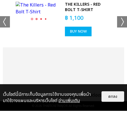
 -
THE KILLERS - RED
BOLT T-SHIRT
฿
1,100
BUY NOW
+53
ดูรูปทั้งหมด
เว็บไซต์นี้มีการเก็บข้อมูลการใช้งานของคุณเพื่อนำ
เกี่ยวกับเรา
ติดต่อลงโฆษณา
ติดต่อเรา
ตกลง
มาใช้วางแผนและบริหารเว็บไซต์
อ่านเพิ่มเติม
© 2026
THAITICKETMAJOR
All Rights Reserved.
เเท็กที่เกี่ยวข้อง :
ดา เอ็นโดรฟิน
DA ENDORPHINE UPSTAGE