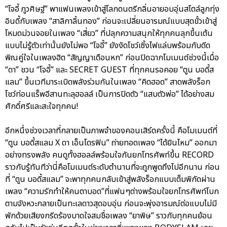
“โจอี้ ภูวศิษฐ์” พาแฟนเพลงเข้าสู่โลกดนตรีกลิ่นอายอบอุ่นสไตล์ลูกทุ่ง
อินดี้กับเพลง “สาลิกาลิ้นทอง” ก่อนจะเปลี่ยนอารมณ์แบบสุดขั้วเข้าสู่
โหมดม่วนจอยในเพลง “เสี่ยว” ที่ปลุกความสนุกให้ทุกคนลุกขึ้นเต้น
แบบไม่รู้ตัวเท่านั้นยังไม่พอ “โจอี้” ยังงัดโชว์เซิ้งไฟแล่บพร้อมกับดีด
พิณคู่ใจในเพลงฮิต “สัญญาเดือนหก” ก่อนปิดฉากโมเมนต์ช่วงนี้เมื่อ
“ดา” ชวน “โจอี้” และ SECRET GUEST ที่ทุกคนรอคอย “ตูน บอดี้ส
แลม” ขึ้นเวทีมาระเบิดพลังร่วมกันในเพลง “คิดฮอด” สาดพลังร็อก
โชว์ท่อนแร็พอีสานทะลุฮอลล์ เป็นการปิดตัว “แสบตัวพ่อ” ได้อย่างสม
ศักดิ์ศรีและสะใจทุกคน!
อีกหนึ่งช่วงเวลาที่กลายเป็นภาพจำของคอนเสิร์ตครั้งนี้ คือโมเมนต์ที่
“ตูน บอดี้สแลม X ดา เอ็นโดรฟิน” ถ่ายทอดเพลง “ได้ยินไหม” ออกมา
อย่างทรงพลัง คนดูทั้งฮอลล์พร้อมใจกันยกโทรศัพท์ขึ้น RECORD
ราวกับรู้ทันทีว่านี่คือโมเมนต์ระดับตำนานที่จะถูกพูดถึงไปอีกนาน ก่อน
ที่ “ตูน บอดี้สแลม” จะพาทุกคนกลับเข้าสู่พลังร็อกแบบเต็มพิกัดผ่าน
เพลง “ความรักทำให้คนตาบอด”ที่แฟนๆต่างพร้อมใจยกโทรศัพท์โบก
ตามจังหวะกลายเป็นทะเลดาวสุดอบอุ่น ก่อนจะพุ่งอารมณ์ต่อแบบไม่มี
พักด้วยเสียงกรีดร้องบาดใจสมชื่อเพลง “ยาพิษ” ราวกับทุกคนย้อน