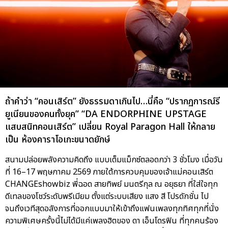
ถ้าคำว่า “คอนเสิร์ต” ยังธรรมดาเกินไป…นี่คือ “ปรากฏการณ์รี
ยูเนียนของคนทั้งยุค” “DA ENDORPHINE UPSTAGE
แสบสนิทคอนเสิร์ต” เปลี่ยน Royal Paragon Hall ให้กลาย
เป็น ห้องคาราโอเกะขนาดยักษ์
สนามปล่อยพลังความคิดถึง แบบเต็มแม็กซ์ตลอดกว่า 3 ชั่วโมง เมื่อวัน
ที่ 16–17 พฤษภาคม 2569 ภายใต้การควบคุมของเจ้าแม่คอนเสิร์ต
CHANGEshowbiz พี่ฉอด สายทิพย์ มนตรีกุล ณ อยุธยา ที่ใส่ใจทุก
ดีเทลของโชว์ระดับพรีเมียม ตั้งแต่ระบบเสียง แสง สี โปรดักชั่น ไป
จนถึงเวทีสุดอลังการที่ออกแบบมาให้เข้าถึงแฟนเพลงทุกทิศทุกที่นั่ง
ความพิเศษครั้งนี้ไม่ได้มีแค่เพลงฮิตของ ดา เอ็นโดรฟิน ที่ทุกคนร้อง