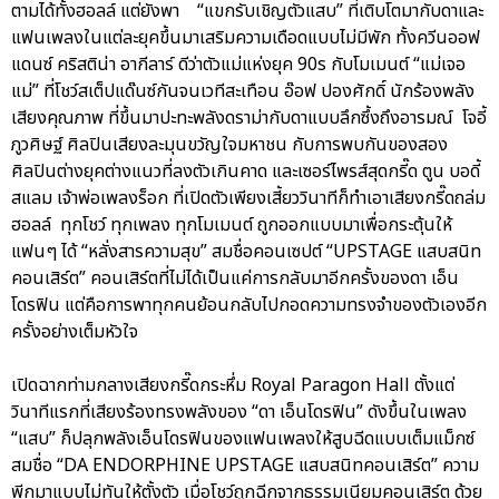
ตามได้ทั้งฮอลล์ แต่ยังพา “แขกรับเชิญตัวแสบ” ที่เติบโตมากับดาและ
แฟนเพลงในแต่ละยุคขึ้นมาเสริมความเดือดแบบไม่มีพัก ทั้งควีนออฟ
แดนซ์ คริสติน่า อากีลาร์ ดีว่าตัวแม่แห่งยุค 90s กับโมเมนต์ “แม่เจอ
แม่” ที่โชว์สเต็ปแด๊นซ์กันจนเวทีสะเทือน อ๊อฟ ปองศักดิ์ นักร้องพลัง
เสียงคุณภาพ ที่ขึ้นมาปะทะพลังดราม่ากับดาแบบลึกซึ้งถึงอารมณ์ โจอี้
ภูวศิษฐ์ ศิลปินเสียงละมุนขวัญใจมหาชน กับการพบกันของสอง
ศิลปินต่างยุคต่างแนวที่ลงตัวเกินคาด และเซอร์ไพรส์สุดกรี๊ด ตูน บอดี้
สแลม เจ้าพ่อเพลงร็อก ที่เปิดตัวเพียงเสี้ยววินาทีก็ทำเอาเสียงกรี๊ดถล่ม
ฮอลล์ ทุกโชว์ ทุกเพลง ทุกโมเมนต์ ถูกออกแบบมาเพื่อกระตุ้นให้
แฟนๆ ได้ “หลั่งสารความสุข” สมชื่อคอนเซปต์ “UPSTAGE แสบสนิท
คอนเสิร์ต” คอนเสิร์ตที่ไม่ได้เป็นแค่การกลับมาอีกครั้งของดา เอ็น
โดรฟิน แต่คือการพาทุกคนย้อนกลับไปกอดความทรงจำของตัวเองอีก
ครั้งอย่างเต็มหัวใจ
เปิดฉากท่ามกลางเสียงกรี๊ดกระหึ่ม Royal Paragon Hall ตั้งแต่
วินาทีแรกที่เสียงร้องทรงพลังของ “ดา เอ็นโดรฟิน” ดังขึ้นในเพลง
“แสบ” ก็ปลุกพลังเอ็นโดรฟินของแฟนเพลงให้สูบฉีดแบบเต็มแม็กซ์
สมชื่อ “DA ENDORPHINE UPSTAGE แสบสนิทคอนเสิร์ต” ความ
พีกมาแบบไม่ทันให้ตั้งตัว เมื่อโชว์ถูกฉีกจากธรรมเนียมคอนเสิร์ต ด้วย