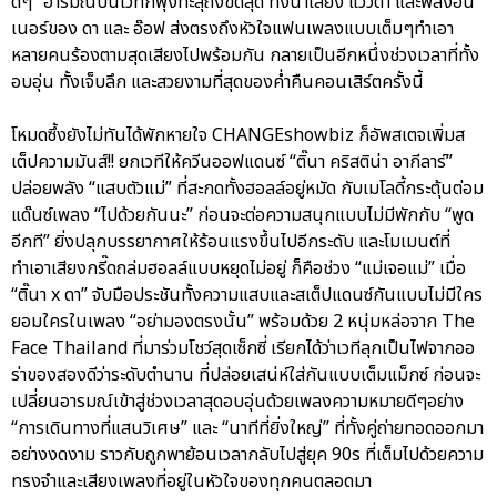
ดีๆ” อารมณ์บนเวทีก็พุ่งทะลุถึงขีดสุด ทั้งน้ำเสียง แววตา และพลังอิน
เนอร์ของ ดา และ อ๊อฟ ส่งตรงถึงหัวใจแฟนเพลงแบบเต็มๆทำเอา
หลายคนร้องตามสุดเสียงไปพร้อมกัน กลายเป็นอีกหนึ่งช่วงเวลาที่ทั้ง
อบอุ่น ทั้งเจ็บลึก และสวยงามที่สุดของค่ำคืนคอนเสิร์ตครั้งนี้
โหมดซึ้งยังไม่ทันได้พักหายใจ CHANGEshowbiz ก็อัพสเตจเพิ่มส
เต็ปความมันส์!! ยกเวทีให้ควีนออฟแดนซ์ “ติ๊นา คริสติน่า อากีลาร์”
ปล่อยพลัง “แสบตัวแม่” ที่สะกดทั้งฮอลล์อยู่หมัด กับเมโลดี้กระตุ้นต่อม
แด๊นซ์เพลง “ไปด้วยกันนะ” ก่อนจะต่อความสนุกแบบไม่มีพักกับ “พูด
อีกที” ยิ่งปลุกบรรยากาศให้ร้อนแรงขึ้นไปอีกระดับ และโมเมนต์ที่
ทำเอาเสียงกรี๊ดถล่มฮอลล์แบบหยุดไม่อยู่ ก็คือช่วง “แม่เจอแม่” เมื่อ
“ติ๊นา x ดา” จับมือประชันทั้งความแสบและสเต็ปแดนซ์กันแบบไม่มีใคร
ยอมใครในเพลง “อย่ามองตรงนั้น” พร้อมด้วย 2 หนุ่มหล่อจาก The
Face Thailand ที่มาร่วมโชว์สุดเซ็กซี่ เรียกได้ว่าเวทีลุกเป็นไฟจากออ
ร่าของสองดีว่าระดับตำนาน ที่ปล่อยเสน่ห์ใส่กันแบบเต็มแม็กซ์ ก่อนจะ
เปลี่ยนอารมณ์เข้าสู่ช่วงเวลาสุดอบอุ่นด้วยเพลงความหมายดีๆอย่าง
“การเดินทางที่แสนวิเศษ” และ “นาทีที่ยิ่งใหญ่” ที่ทั้งคู่ถ่ายทอดออกมา
อย่างงดงาม ราวกับถูกพาย้อนเวลากลับไปสู่ยุค 90s ที่เต็มไปด้วยความ
ทรงจำและเสียงเพลงที่อยู่ในหัวใจของทุกคนตลอดมา