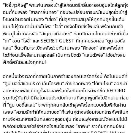
“โจอี้ ภูวศิษฐ์” พาแฟนเพลงเข้าสู่โลกดนตรีกลิ่นอายอบอุ่นสไตล์ลูกทุ่ง
อินดี้กับเพลง “สาลิกาลิ้นทอง” ก่อนจะเปลี่ยนอารมณ์แบบสุดขั้วเข้าสู่
โหมดม่วนจอยในเพลง “เสี่ยว” ที่ปลุกความสนุกให้ทุกคนลุกขึ้นเต้น
แบบไม่รู้ตัวเท่านั้นยังไม่พอ “โจอี้” ยังงัดโชว์เซิ้งไฟแล่บพร้อมกับดีด
พิณคู่ใจในเพลงฮิต “สัญญาเดือนหก” ก่อนปิดฉากโมเมนต์ช่วงนี้เมื่อ
“ดา” ชวน “โจอี้” และ SECRET GUEST ที่ทุกคนรอคอย “ตูน บอดี้ส
แลม” ขึ้นเวทีมาระเบิดพลังร่วมกันในเพลง “คิดฮอด” สาดพลังร็อก
โชว์ท่อนแร็พอีสานทะลุฮอลล์ เป็นการปิดตัว “แสบตัวพ่อ” ได้อย่างสม
ศักดิ์ศรีและสะใจทุกคน!
อีกหนึ่งช่วงเวลาที่กลายเป็นภาพจำของคอนเสิร์ตครั้งนี้ คือโมเมนต์ที่
“ตูน บอดี้สแลม X ดา เอ็นโดรฟิน” ถ่ายทอดเพลง “ได้ยินไหม” ออกมา
อย่างทรงพลัง คนดูทั้งฮอลล์พร้อมใจกันยกโทรศัพท์ขึ้น RECORD
ราวกับรู้ทันทีว่านี่คือโมเมนต์ระดับตำนานที่จะถูกพูดถึงไปอีกนาน ก่อน
ที่ “ตูน บอดี้สแลม” จะพาทุกคนกลับเข้าสู่พลังร็อกแบบเต็มพิกัดผ่าน
เพลง “ความรักทำให้คนตาบอด”ที่แฟนๆต่างพร้อมใจยกโทรศัพท์โบก
ตามจังหวะกลายเป็นทะเลดาวสุดอบอุ่น ก่อนจะพุ่งอารมณ์ต่อแบบไม่มี
พักด้วยเสียงกรีดร้องบาดใจสมชื่อเพลง “ยาพิษ” ราวกับทุกคนย้อน