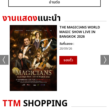
อ่านต่อ
ก็ยังคงอยู่ในหัวใจของแฟนเพลงเสมอไม่มีวันเปลี่ยน
นี่จึงไม่ใช่เพียงคอนเสิร์ตธรรมดา…แต่มันคือ “การเดินทางที่ไม่มีวัน
งานแสดง
แนะนำ
จบ” ของศิลปินผู้เป็นตำนานตัวจริงของวงการเพลงไทย ที่ยังคงสร้าง
แรงบันดาลใจและความสุขให้ผู้ฟังเสมอ
THE MAGICIANS WORLD
MAGIC SHOW LIVE IN
BANGKOK 2026
ติดตามภาพบรรยากาศเพิ่มเติมได้ทุกช่องทางของ CHANGE2561
และ CHANGEshowbiz แล้วเจอกันใหม่กับ #คอนเสิร์ตพี่
วันที่แสดง :
20/09/26
ฉอดCHANGEshowbiz ที่พร้อมสร้างตำนานครั้งใหม่อีกครั้งเร็วๆ นี้
จองตั๋ว
อัลบั้ม
รูป
TTM
SHOPPING