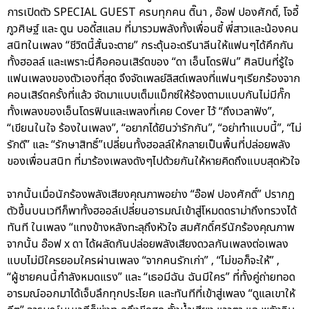
การเปิดตัว SPECIAL GUEST ครบทุกคน ติ๊นา , อ๊อฟ ปองศักดิ์, โจอี้
ภูวศิษฐ์ และ ตูน บอดี้สแลม ที่มารวมพลังทั้งเพื่อนซี้ พี่สาวและน้องคน
สนิทในเพลง “ชีวิตนี้สั้นจะตาย” กระตุ้นอะดรีนาลีนให้แฟนๆได้คึกกัน
ทั้งฮอลล์ และเพราะนี่คือคอนเสิร์ตของ “ดา เอ็นโดรฟิน” ศิลปินที่รู้ใจ
แฟนเพลงของตัวเองที่สุด จึงจัดเพลย์ลิสต์เพลงที่แฟนๆเรียกร้องจาก
คอนเสิร์ตครั้งที่แล้ว จัดมาแบบเต็มแม็กซ์ให้ร้องตามแบบกันไม่มีกั๊ก
ทั้งเพลงของเอ็นโดรฟินและเพลงที่เคย Cover ไว้ “ถึงเวลาฟัง”,
“เขียนในใจ ร้องในเพลง”, “อยากได้ยินว่ารักกัน”, “อย่าทำแบบนี้”, “ไม่
รักดี” และ “รักษาสิทธิ์”เปลี่ยนทั้งฮอลล์ให้กลายเป็นพื้นที่ปล่อยพลัง
ของเพื่อนสนิท ที่มาร้องเพลงดังๆไปด้วยกันให้หายคิดถึงแบบสุดหัวใจ
จากนั้นเมื่อนักร้องพลังเสียงคุณภาพอย่าง “อ๊อฟ ปองศักดิ์” ปรากฏ
ตัวขึ้นบนเวทีก็พาทั้งฮออล์เปลี่ยนอารมณ์เข้าสู่โหมดดราม่าถึงทรวงได้
ทันที ในเพลง “แทงข้างหลังทะลุถึงหัวใจ สมศักดิ์ศรีนักร้องคุณภาพ
จากนั้น อ๊อฟ x ดา ได้ผลัดกันปล่อยพลังเสียงดวลกันเพลงต่อเพลง
แบบไม่มีใครยอมใครผ่านเพลง “จากคนรักเก่า” , “ไม่ขอก็จะให้” ,
“ผู้ชายคนนี้กำลังหมดแรง” และ “เธอมีฉัน ฉันมีใคร” ที่ทั้งคู่ถ่ายทอด
อารมณ์ออกมาได้เจ็บลึกทุกประโยค และทันทีที่เข้าสู่เพลง “ดูแลเขาให้