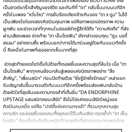
กลับไปเป็นวัยรุ่นอีกครั้งในช่วงเวลาที่เพลงของ BODYSLAM เคย
เป็นซาวด์แทร็กสำคัญของชีวิต และทันทีที่ “ดา” กลับขึ้นมาบนเวทีอีก
ครั้งในเพลง “หวั่นไหว” การยืนร้องเคียงข้างกันของ “ดา x ตูน” ไม่ได้
เป็นเพียงโชว์ของสองศิลปินคุณภาพ แต่คือภาพของมิตรภาพ ความ
ผูกพัน และช่วงเวลาที่ทุกคนในฮอลล์ต่างรู้สึกได้ถึง “ความคิดถึง” ที่ส่ง
ผ่านเสียงเพลง ช่วงท้าย “ดา เอ็นโดรฟิน” ยังกล่าวขอบคุณ “ตูน บอดี้
สแลม” อย่างซาบซึ้ง พร้อมบอกว่าการได้มาร่วมอยู่ด้วยกันบนเวทีครั้ง
นี้ คือหนึ่งในภาพที่เธออยากเห็นมากที่สุด
ช่วงสุดท้ายของโชว์เต็มไปด้วยทั้งรอยยิ้มและความสุขที่ล้นใจ เมื่อ “ดา
เอ็นโดรฟิน” พาทุกคนย้อนกลับสู่เพลงแห่งมิตรภาพอย่าง “สิ่ง
สำคัญ”, “เพื่อนสนิท” ก่อนปิดท้ายด้วย “ยิ่งรู้จักยิ่งรักเธอ” เหล่าแขก
รับเชิญกลับขึ้นมารวมตัวกันบนเวทีอีกครั้งพร้อมส่งแฟนกลับบ้าน
ด้วยหัวใจที่สุขล้นและความทรงจำที่เต็มอิ่ม “DA ENDORPHINE
UPSTAGE แสบสนิทคอนเสิร์ต” จึงไม่ใช่แค่คอนเสิร์ตใหญ่ของ
ศิลปินคนหนึ่ง แต่คือ “ปาร์ตี้แห่งความทรงจำ” ที่รวมทุกความสุข
ความรัก และรอยยิ้มของคนทั้งยุคเอาไว้ในคืนเดียว ตอกย้ำว่า “ดา เอ็น
โดรฟิน” คือหนึ่งในศิลปินหญิงที่ทรงพลังที่สุดของวงการเพลงไทย
และไม่ว่าเวลาจะผ่านไปนานแค่ไหน…ทุกบทเพลงของ “ดา เอ็นโดรฟิน”