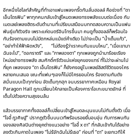
อีกหนึ่งไฮไลท์สำคัญที่ทำเอาแฟนเพลงกรี๊ดกันลั่นฮอลล์ คือช่วงที่ “ดา
เอ็นโดรฟิน” พาทุกคนกลับเข้าสู่โหมดเพลงทรงพลังแบบต่อเนื่อง กับ
เมดเลย์เพลงฮิตระดับตำนานที่เปรียบเสมือนบททดสอบความเป็นแฟน
พันธุ์แท้ตัวจริง เพราะแค่ดนตรีอินโทรขึ้นมา คนดูทั้งฮอลล์ก็พร้อมใจ
กันร้องตามแบบไม่มีตกหล่นแม้แต่คำเดียว ไม่ว่าจะเป็น “น้ำเต็มแก้ว”,
“อย่าทำให้ฟ้าผิดหวัง”, “ไม่ต้องรู้ว่าเราคบกันแบบไหน”, “เมื่อเขามา
ฉันจะไป”, “ดอกราตรี” และ “ภาพลวงตา” ทุกเพลงถูกนำมาร้อยเรียง
ใหม่อย่างทรงพลัง สมศักดิ์ศรีตัวแม่แห่งยุคของแทร่ ที่ไม่ว่าจะผ่านไป
กี่ยุค เพลงของ “ดา เอ็นโดรฟิน” ก็ยังคงอยู่ในเพลย์ลิสต์ชีวิตของใคร
หลายคนเสมอ ขณะที่แฟนๆเองก็ไม่มีใครยอมใคร ร้องตามกันดัง
สนั่นแบบเป๊ะทุกท่อน จัดเต็มทุกฮุก จนบรรยากาศเหมือน Royal
Paragon Hall ถูกเปลี่ยนให้กลายเป็นห้องคาราโอเกะขนาดยักษ์ ที่
เต็มไปด้วยความสุขจนล้น
แล้วบรรยากาศทั้งฮอลล์ก็เปลี่ยนเข้าสู่โหมดละมุนแบบไม่ทันตั้งตัว เมื่อ
“โจอี้ ภูวศิษฐ์” ปรากฏตัวขึ้นบนเวทีพร้อมรอยยิ้มอบอุ่น กับการพบกัน
ของสองศิลปินต่างยุคต่างแนวอย่าง “โจอี้ x ดา” ที่กลับเข้ากันได้อย่าง
ลงตัวเกินคาดในเพลง “ไม่รู้จักฉันไม่รู้เธอ” ก่อนที่ “ดา” จะยกเวทีให้