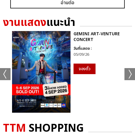
อ่านต่อ
ก็ยังคงอยู่ในหัวใจของแฟนเพลงเสมอไม่มีวันเปลี่ยน
นี่จึงไม่ใช่เพียงคอนเสิร์ตธรรมดา…แต่มันคือ “การเดินทางที่ไม่มีวัน
งานแสดง
แนะนำ
จบ” ของศิลปินผู้เป็นตำนานตัวจริงของวงการเพลงไทย ที่ยังคงสร้าง
แรงบันดาลใจและความสุขให้ผู้ฟังเสมอ
GEMINI ART-VENTURE
CONCERT
ติดตามภาพบรรยากาศเพิ่มเติมได้ทุกช่องทางของ CHANGE2561
วันที่แสดง :
และ CHANGEshowbiz แล้วเจอกันใหม่กับ #คอนเสิร์ตพี่
05/09/26
ฉอดCHANGEshowbiz ที่พร้อมสร้างตำนานครั้งใหม่อีกครั้งเร็วๆ นี้
จองตั๋ว
อัลบั้ม
รูป
TTM
SHOPPING