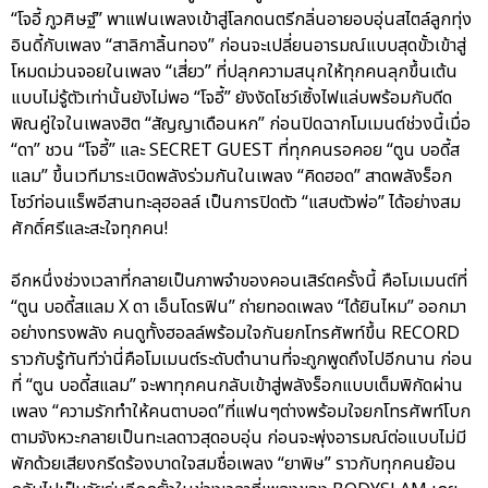
“โจอี้ ภูวศิษฐ์” พาแฟนเพลงเข้าสู่โลกดนตรีกลิ่นอายอบอุ่นสไตล์ลูกทุ่ง
อินดี้กับเพลง “สาลิกาลิ้นทอง” ก่อนจะเปลี่ยนอารมณ์แบบสุดขั้วเข้าสู่
โหมดม่วนจอยในเพลง “เสี่ยว” ที่ปลุกความสนุกให้ทุกคนลุกขึ้นเต้น
แบบไม่รู้ตัวเท่านั้นยังไม่พอ “โจอี้” ยังงัดโชว์เซิ้งไฟแล่บพร้อมกับดีด
พิณคู่ใจในเพลงฮิต “สัญญาเดือนหก” ก่อนปิดฉากโมเมนต์ช่วงนี้เมื่อ
“ดา” ชวน “โจอี้” และ SECRET GUEST ที่ทุกคนรอคอย “ตูน บอดี้ส
แลม” ขึ้นเวทีมาระเบิดพลังร่วมกันในเพลง “คิดฮอด” สาดพลังร็อก
โชว์ท่อนแร็พอีสานทะลุฮอลล์ เป็นการปิดตัว “แสบตัวพ่อ” ได้อย่างสม
ศักดิ์ศรีและสะใจทุกคน!
อีกหนึ่งช่วงเวลาที่กลายเป็นภาพจำของคอนเสิร์ตครั้งนี้ คือโมเมนต์ที่
“ตูน บอดี้สแลม X ดา เอ็นโดรฟิน” ถ่ายทอดเพลง “ได้ยินไหม” ออกมา
อย่างทรงพลัง คนดูทั้งฮอลล์พร้อมใจกันยกโทรศัพท์ขึ้น RECORD
ราวกับรู้ทันทีว่านี่คือโมเมนต์ระดับตำนานที่จะถูกพูดถึงไปอีกนาน ก่อน
ที่ “ตูน บอดี้สแลม” จะพาทุกคนกลับเข้าสู่พลังร็อกแบบเต็มพิกัดผ่าน
เพลง “ความรักทำให้คนตาบอด”ที่แฟนๆต่างพร้อมใจยกโทรศัพท์โบก
ตามจังหวะกลายเป็นทะเลดาวสุดอบอุ่น ก่อนจะพุ่งอารมณ์ต่อแบบไม่มี
พักด้วยเสียงกรีดร้องบาดใจสมชื่อเพลง “ยาพิษ” ราวกับทุกคนย้อน