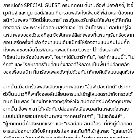
การเปิดตัว SPECIAL GUEST ครบทุกคน ติ๊นา , อ๊อฟ ปองศักดิ์, โจอี้
ภูวศิษฐ์ และ ตูน บอดี้สแลม ที่มารวมพลังทั้งเพื่อนซี้ พี่สาวและน้องคน
สนิทในเพลง “ชีวิตนี้สั้นจะตาย” กระตุ้นอะดรีนาลีนให้แฟนๆได้คึกกัน
ทั้งฮอลล์ และเพราะนี่คือคอนเสิร์ตของ “ดา เอ็นโดรฟิน” ศิลปินที่รู้ใจ
แฟนเพลงของตัวเองที่สุด จึงจัดเพลย์ลิสต์เพลงที่แฟนๆเรียกร้องจาก
คอนเสิร์ตครั้งที่แล้ว จัดมาแบบเต็มแม็กซ์ให้ร้องตามแบบกันไม่มีกั๊ก
ทั้งเพลงของเอ็นโดรฟินและเพลงที่เคย Cover ไว้ “ถึงเวลาฟัง”,
“เขียนในใจ ร้องในเพลง”, “อยากได้ยินว่ารักกัน”, “อย่าทำแบบนี้”, “ไม่
รักดี” และ “รักษาสิทธิ์”เปลี่ยนทั้งฮอลล์ให้กลายเป็นพื้นที่ปล่อยพลัง
ของเพื่อนสนิท ที่มาร้องเพลงดังๆไปด้วยกันให้หายคิดถึงแบบสุดหัวใจ
จากนั้นเมื่อนักร้องพลังเสียงคุณภาพอย่าง “อ๊อฟ ปองศักดิ์” ปรากฏ
ตัวขึ้นบนเวทีก็พาทั้งฮออล์เปลี่ยนอารมณ์เข้าสู่โหมดดราม่าถึงทรวงได้
ทันที ในเพลง “แทงข้างหลังทะลุถึงหัวใจ สมศักดิ์ศรีนักร้องคุณภาพ
จากนั้น อ๊อฟ x ดา ได้ผลัดกันปล่อยพลังเสียงดวลกันเพลงต่อเพลง
แบบไม่มีใครยอมใครผ่านเพลง “จากคนรักเก่า” , “ไม่ขอก็จะให้” ,
“ผู้ชายคนนี้กำลังหมดแรง” และ “เธอมีฉัน ฉันมีใคร” ที่ทั้งคู่ถ่ายทอด
อารมณ์ออกมาได้เจ็บลึกทุกประโยค และทันทีที่เข้าสู่เพลง “ดูแลเขาให้