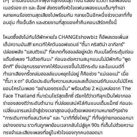
ดีๆ” อารมณ์บนเวทีก็พุ่งทะลุถึงขีดสุด ทั้งน้ำเสียง แววตา และพลังอิน
เนอร์ของ ดา และ อ๊อฟ ส่งตรงถึงหัวใจแฟนเพลงแบบเต็มๆทำเอา
หลายคนร้องตามสุดเสียงไปพร้อมกัน กลายเป็นอีกหนึ่งช่วงเวลาที่ทั้ง
อบอุ่น ทั้งเจ็บลึก และสวยงามที่สุดของค่ำคืนคอนเสิร์ตครั้งนี้
โหมดซึ้งยังไม่ทันได้พักหายใจ CHANGEshowbiz ก็อัพสเตจเพิ่มส
เต็ปความมันส์!! ยกเวทีให้ควีนออฟแดนซ์ “ติ๊นา คริสติน่า อากีลาร์”
ปล่อยพลัง “แสบตัวแม่” ที่สะกดทั้งฮอลล์อยู่หมัด กับเมโลดี้กระตุ้นต่อม
แด๊นซ์เพลง “ไปด้วยกันนะ” ก่อนจะต่อความสนุกแบบไม่มีพักกับ “พูด
อีกที” ยิ่งปลุกบรรยากาศให้ร้อนแรงขึ้นไปอีกระดับ และโมเมนต์ที่
ทำเอาเสียงกรี๊ดถล่มฮอลล์แบบหยุดไม่อยู่ ก็คือช่วง “แม่เจอแม่” เมื่อ
“ติ๊นา x ดา” จับมือประชันทั้งความแสบและสเต็ปแดนซ์กันแบบไม่มีใคร
ยอมใครในเพลง “อย่ามองตรงนั้น” พร้อมด้วย 2 หนุ่มหล่อจาก The
Face Thailand ที่มาร่วมโชว์สุดเซ็กซี่ เรียกได้ว่าเวทีลุกเป็นไฟจากออ
ร่าของสองดีว่าระดับตำนาน ที่ปล่อยเสน่ห์ใส่กันแบบเต็มแม็กซ์ ก่อนจะ
เปลี่ยนอารมณ์เข้าสู่ช่วงเวลาสุดอบอุ่นด้วยเพลงความหมายดีๆอย่าง
“การเดินทางที่แสนวิเศษ” และ “นาทีที่ยิ่งใหญ่” ที่ทั้งคู่ถ่ายทอดออกมา
อย่างงดงาม ราวกับถูกพาย้อนเวลากลับไปสู่ยุค 90s ที่เต็มไปด้วยความ
ทรงจำและเสียงเพลงที่อยู่ในหัวใจของทุกคนตลอดมา