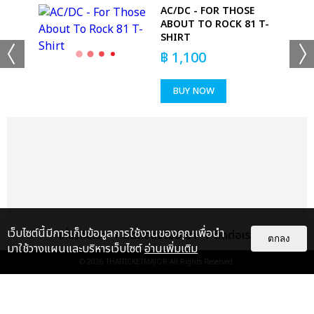
AC/DC - FOR THOSE
IRT
ABOUT TO ROCK 81 T-
SHIRT
฿
1,100
BUY NOW
+53
ดูรูปทั้งหมด
เว็บไซต์นี้มีการเก็บข้อมูลการใช้งานของคุณเพื่อนำ
เกี่ยวกับเรา
ติดต่อลงโฆษณา
ติดต่อเรา
ตกลง
มาใช้วางแผนและบริหารเว็บไซต์
อ่านเพิ่มเติม
© 2026
THAITICKETMAJOR
All Rights Reserved.
เเท็กที่เกี่ยวข้อง :
ดา เอ็นโดรฟิน
DA ENDORPHINE UPSTAGE