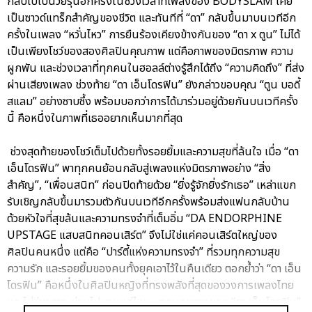
กลับไปเป็นวัยรุ่นอีกครั้งในช่วงเวลาที่เพลงของ BODYSLAM เคย
เป็นซาวด์แทร็กสำคัญของชีวิต และทันทีที่ “ดา” กลับขึ้นมาบนเวทีอีก
ครั้งในเพลง “หวั่นไหว” การยืนร้องเคียงข้างกันของ “ดา x ตูน” ไม่ได้
เป็นเพียงโชว์ของสองศิลปินคุณภาพ แต่คือภาพของมิตรภาพ ความ
ผูกพัน และช่วงเวลาที่ทุกคนในฮอลล์ต่างรู้สึกได้ถึง “ความคิดถึง” ที่ส่ง
ผ่านเสียงเพลง ช่วงท้าย “ดา เอ็นโดรฟิน” ยังกล่าวขอบคุณ “ตูน บอดี้
สแลม” อย่างซาบซึ้ง พร้อมบอกว่าการได้มาร่วมอยู่ด้วยกันบนเวทีครั้ง
นี้ คือหนึ่งในภาพที่เธออยากเห็นมากที่สุด
ช่วงสุดท้ายของโชว์เต็มไปด้วยทั้งรอยยิ้มและความสุขที่ล้นใจ เมื่อ “ดา
เอ็นโดรฟิน” พาทุกคนย้อนกลับสู่เพลงแห่งมิตรภาพอย่าง “สิ่ง
สำคัญ”, “เพื่อนสนิท” ก่อนปิดท้ายด้วย “ยิ่งรู้จักยิ่งรักเธอ” เหล่าแขก
รับเชิญกลับขึ้นมารวมตัวกันบนเวทีอีกครั้งพร้อมส่งแฟนกลับบ้าน
ด้วยหัวใจที่สุขล้นและความทรงจำที่เต็มอิ่ม “DA ENDORPHINE
UPSTAGE แสบสนิทคอนเสิร์ต” จึงไม่ใช่แค่คอนเสิร์ตใหญ่ของ
ศิลปินคนหนึ่ง แต่คือ “ปาร์ตี้แห่งความทรงจำ” ที่รวมทุกความสุข
ความรัก และรอยยิ้มของคนทั้งยุคเอาไว้ในคืนเดียว ตอกย้ำว่า “ดา เอ็น
โดรฟิน” คือหนึ่งในศิลปินหญิงที่ทรงพลังที่สุดของวงการเพลงไทย
และไม่ว่าเวลาจะผ่านไปนานแค่ไหน…ทุกบทเพลงของ “ดา เอ็นโดรฟิน”