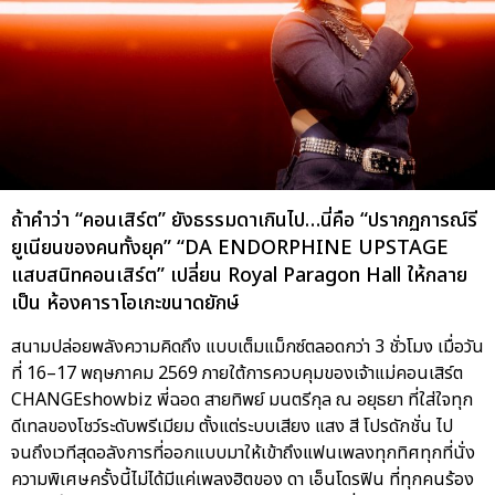
ถ้าคำว่า “คอนเสิร์ต” ยังธรรมดาเกินไป…นี่คือ “ปรากฏการณ์รี
ยูเนียนของคนทั้งยุค” “DA ENDORPHINE UPSTAGE
แสบสนิทคอนเสิร์ต” เปลี่ยน Royal Paragon Hall ให้กลาย
เป็น ห้องคาราโอเกะขนาดยักษ์
สนามปล่อยพลังความคิดถึง แบบเต็มแม็กซ์ตลอดกว่า 3 ชั่วโมง เมื่อวัน
ที่ 16–17 พฤษภาคม 2569 ภายใต้การควบคุมของเจ้าแม่คอนเสิร์ต
CHANGEshowbiz พี่ฉอด สายทิพย์ มนตรีกุล ณ อยุธยา ที่ใส่ใจทุก
ดีเทลของโชว์ระดับพรีเมียม ตั้งแต่ระบบเสียง แสง สี โปรดักชั่น ไป
จนถึงเวทีสุดอลังการที่ออกแบบมาให้เข้าถึงแฟนเพลงทุกทิศทุกที่นั่ง
ความพิเศษครั้งนี้ไม่ได้มีแค่เพลงฮิตของ ดา เอ็นโดรฟิน ที่ทุกคนร้อง