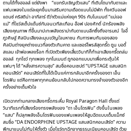
ตามได้ทั้งฮอลล์ แต่ยังพา “แขกรับเชิญตัวแสบ” ที่เติบโตมากับดาและ
แฟนเพลงในแต่ละยุคขึ้นมาเสริมความเดือดแบบไม่มีพัก ทั้งควีนออฟ
แดนซ์ คริสติน่า อากีลาร์ ดีว่าตัวแม่แห่งยุค 90s กับโมเมนต์ “แม่เจอ
แม่” ที่โชว์สเต็ปแด๊นซ์กันจนเวทีสะเทือน อ๊อฟ ปองศักดิ์ นักร้องพลัง
เสียงคุณภาพ ที่ขึ้นมาปะทะพลังดราม่ากับดาแบบลึกซึ้งถึงอารมณ์ โจอี้
ภูวศิษฐ์ ศิลปินเสียงละมุนขวัญใจมหาชน กับการพบกันของสอง
ศิลปินต่างยุคต่างแนวที่ลงตัวเกินคาด และเซอร์ไพรส์สุดกรี๊ด ตูน บอดี้
สแลม เจ้าพ่อเพลงร็อก ที่เปิดตัวเพียงเสี้ยววินาทีก็ทำเอาเสียงกรี๊ดถล่ม
ฮอลล์ ทุกโชว์ ทุกเพลง ทุกโมเมนต์ ถูกออกแบบมาเพื่อกระตุ้นให้
แฟนๆ ได้ “หลั่งสารความสุข” สมชื่อคอนเซปต์ “UPSTAGE แสบสนิท
คอนเสิร์ต” คอนเสิร์ตที่ไม่ได้เป็นแค่การกลับมาอีกครั้งของดา เอ็น
โดรฟิน แต่คือการพาทุกคนย้อนกลับไปกอดความทรงจำของตัวเองอีก
ครั้งอย่างเต็มหัวใจ
เปิดฉากท่ามกลางเสียงกรี๊ดกระหึ่ม Royal Paragon Hall ตั้งแต่
วินาทีแรกที่เสียงร้องทรงพลังของ “ดา เอ็นโดรฟิน” ดังขึ้นในเพลง
“แสบ” ก็ปลุกพลังเอ็นโดรฟินของแฟนเพลงให้สูบฉีดแบบเต็มแม็กซ์
สมชื่อ “DA ENDORPHINE UPSTAGE แสบสนิทคอนเสิร์ต” ความ
พีกมาแบบไม่ทันให้ตั้งตัว เมื่อโชว์ถูกฉีกจากธรรมเนียมคอนเสิร์ต ด้วย