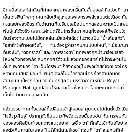
อีกหนึ่งไฮไลท์สำคัญที่ทำเอาแฟนเพลงกรี๊ดกันลั่นฮอลล์ คือช่วงที่ “ดา
เอ็นโดรฟิน” พาทุกคนกลับเข้าสู่โหมดเพลงทรงพลังแบบต่อเนื่อง กับ
เมดเลย์เพลงฮิตระดับตำนานที่เปรียบเสมือนบททดสอบความเป็นแฟน
พันธุ์แท้ตัวจริง เพราะแค่ดนตรีอินโทรขึ้นมา คนดูทั้งฮอลล์ก็พร้อมใจ
กันร้องตามแบบไม่มีตกหล่นแม้แต่คำเดียว ไม่ว่าจะเป็น “น้ำเต็มแก้ว”,
“อย่าทำให้ฟ้าผิดหวัง”, “ไม่ต้องรู้ว่าเราคบกันแบบไหน”, “เมื่อเขามา
ฉันจะไป”, “ดอกราตรี” และ “ภาพลวงตา” ทุกเพลงถูกนำมาร้อยเรียง
ใหม่อย่างทรงพลัง สมศักดิ์ศรีตัวแม่แห่งยุคของแทร่ ที่ไม่ว่าจะผ่านไป
กี่ยุค เพลงของ “ดา เอ็นโดรฟิน” ก็ยังคงอยู่ในเพลย์ลิสต์ชีวิตของใคร
หลายคนเสมอ ขณะที่แฟนๆเองก็ไม่มีใครยอมใคร ร้องตามกันดัง
สนั่นแบบเป๊ะทุกท่อน จัดเต็มทุกฮุก จนบรรยากาศเหมือน Royal
Paragon Hall ถูกเปลี่ยนให้กลายเป็นห้องคาราโอเกะขนาดยักษ์ ที่
เต็มไปด้วยความสุขจนล้น
แล้วบรรยากาศทั้งฮอลล์ก็เปลี่ยนเข้าสู่โหมดละมุนแบบไม่ทันตั้งตัว เมื่อ
“โจอี้ ภูวศิษฐ์” ปรากฏตัวขึ้นบนเวทีพร้อมรอยยิ้มอบอุ่น กับการพบกัน
ของสองศิลปินต่างยุคต่างแนวอย่าง “โจอี้ x ดา” ที่กลับเข้ากันได้อย่าง
ลงตัวเกินคาดในเพลง “ไม่รู้จักฉันไม่รู้เธอ” ก่อนที่ “ดา” จะยกเวทีให้