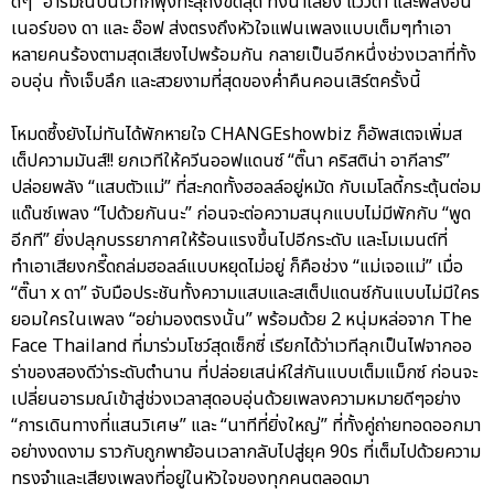
ดีๆ” อารมณ์บนเวทีก็พุ่งทะลุถึงขีดสุด ทั้งน้ำเสียง แววตา และพลังอิน
เนอร์ของ ดา และ อ๊อฟ ส่งตรงถึงหัวใจแฟนเพลงแบบเต็มๆทำเอา
หลายคนร้องตามสุดเสียงไปพร้อมกัน กลายเป็นอีกหนึ่งช่วงเวลาที่ทั้ง
อบอุ่น ทั้งเจ็บลึก และสวยงามที่สุดของค่ำคืนคอนเสิร์ตครั้งนี้
โหมดซึ้งยังไม่ทันได้พักหายใจ CHANGEshowbiz ก็อัพสเตจเพิ่มส
เต็ปความมันส์!! ยกเวทีให้ควีนออฟแดนซ์ “ติ๊นา คริสติน่า อากีลาร์”
ปล่อยพลัง “แสบตัวแม่” ที่สะกดทั้งฮอลล์อยู่หมัด กับเมโลดี้กระตุ้นต่อม
แด๊นซ์เพลง “ไปด้วยกันนะ” ก่อนจะต่อความสนุกแบบไม่มีพักกับ “พูด
อีกที” ยิ่งปลุกบรรยากาศให้ร้อนแรงขึ้นไปอีกระดับ และโมเมนต์ที่
ทำเอาเสียงกรี๊ดถล่มฮอลล์แบบหยุดไม่อยู่ ก็คือช่วง “แม่เจอแม่” เมื่อ
“ติ๊นา x ดา” จับมือประชันทั้งความแสบและสเต็ปแดนซ์กันแบบไม่มีใคร
ยอมใครในเพลง “อย่ามองตรงนั้น” พร้อมด้วย 2 หนุ่มหล่อจาก The
Face Thailand ที่มาร่วมโชว์สุดเซ็กซี่ เรียกได้ว่าเวทีลุกเป็นไฟจากออ
ร่าของสองดีว่าระดับตำนาน ที่ปล่อยเสน่ห์ใส่กันแบบเต็มแม็กซ์ ก่อนจะ
เปลี่ยนอารมณ์เข้าสู่ช่วงเวลาสุดอบอุ่นด้วยเพลงความหมายดีๆอย่าง
“การเดินทางที่แสนวิเศษ” และ “นาทีที่ยิ่งใหญ่” ที่ทั้งคู่ถ่ายทอดออกมา
อย่างงดงาม ราวกับถูกพาย้อนเวลากลับไปสู่ยุค 90s ที่เต็มไปด้วยความ
ทรงจำและเสียงเพลงที่อยู่ในหัวใจของทุกคนตลอดมา