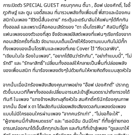
การเปิดตัว SPECIAL GUEST ครบทุกคน ติ๊นา , อ๊อฟ ปองศักดิ์, โจอี้
ภูวศิษฐ์ และ ตูน บอดี้สแลม ที่มารวมพลังทั้งเพื่อนซี้ พี่สาวและน้องคน
สนิทในเพลง “ชีวิตนี้สั้นจะตาย” กระตุ้นอะดรีนาลีนให้แฟนๆได้คึกกัน
ทั้งฮอลล์ และเพราะนี่คือคอนเสิร์ตของ “ดา เอ็นโดรฟิน” ศิลปินที่รู้ใจ
แฟนเพลงของตัวเองที่สุด จึงจัดเพลย์ลิสต์เพลงที่แฟนๆเรียกร้องจาก
คอนเสิร์ตครั้งที่แล้ว จัดมาแบบเต็มแม็กซ์ให้ร้องตามแบบกันไม่มีกั๊ก
ทั้งเพลงของเอ็นโดรฟินและเพลงที่เคย Cover ไว้ “ถึงเวลาฟัง”,
“เขียนในใจ ร้องในเพลง”, “อยากได้ยินว่ารักกัน”, “อย่าทำแบบนี้”, “ไม่
รักดี” และ “รักษาสิทธิ์”เปลี่ยนทั้งฮอลล์ให้กลายเป็นพื้นที่ปล่อยพลัง
ของเพื่อนสนิท ที่มาร้องเพลงดังๆไปด้วยกันให้หายคิดถึงแบบสุดหัวใจ
จากนั้นเมื่อนักร้องพลังเสียงคุณภาพอย่าง “อ๊อฟ ปองศักดิ์” ปรากฏ
ตัวขึ้นบนเวทีก็พาทั้งฮออล์เปลี่ยนอารมณ์เข้าสู่โหมดดราม่าถึงทรวงได้
ทันที ในเพลง “แทงข้างหลังทะลุถึงหัวใจ สมศักดิ์ศรีนักร้องคุณภาพ
จากนั้น อ๊อฟ x ดา ได้ผลัดกันปล่อยพลังเสียงดวลกันเพลงต่อเพลง
แบบไม่มีใครยอมใครผ่านเพลง “จากคนรักเก่า” , “ไม่ขอก็จะให้” ,
“ผู้ชายคนนี้กำลังหมดแรง” และ “เธอมีฉัน ฉันมีใคร” ที่ทั้งคู่ถ่ายทอด
อารมณ์ออกมาได้เจ็บลึกทุกประโยค และทันทีที่เข้าสู่เพลง “ดูแลเขาให้