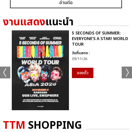
อ่านต่อ
ก็ยังคงอยู่ในหัวใจของแฟนเพลงเสมอไม่มีวันเปลี่ยน
นี่จึงไม่ใช่เพียงคอนเสิร์ตธรรมดา…แต่มันคือ “การเดินทางที่ไม่มีวัน
งานแสดง
แนะนำ
จบ” ของศิลปินผู้เป็นตำนานตัวจริงของวงการเพลงไทย ที่ยังคงสร้าง
แรงบันดาลใจและความสุขให้ผู้ฟังเสมอ
5 SECONDS OF SUMMER:
EVERYONE’S A STAR! WORLD
TOUR
ติดตามภาพบรรยากาศเพิ่มเติมได้ทุกช่องทางของ CHANGE2561
และ CHANGEshowbiz แล้วเจอกันใหม่กับ #คอนเสิร์ตพี่
วันที่แสดง :
09/11/26
ฉอดCHANGEshowbiz ที่พร้อมสร้างตำนานครั้งใหม่อีกครั้งเร็วๆ นี้
จองตั๋ว
อัลบั้ม
รูป
TTM
SHOPPING