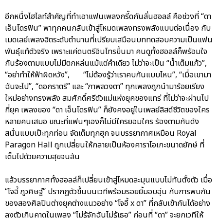
อีกหนึ่งไฮไลท์สำคัญที่ทำเอาแฟนเพลงกรี๊ดกันลั่นฮอลล์ คือช่วงที่ “ดา
เอ็นโดรฟิน” พาทุกคนกลับเข้าสู่โหมดเพลงทรงพลังแบบต่อเนื่อง กับ
เมดเลย์เพลงฮิตระดับตำนานที่เปรียบเสมือนบททดสอบความเป็นแฟน
พันธุ์แท้ตัวจริง เพราะแค่ดนตรีอินโทรขึ้นมา คนดูทั้งฮอลล์ก็พร้อมใจ
กันร้องตามแบบไม่มีตกหล่นแม้แต่คำเดียว ไม่ว่าจะเป็น “น้ำเต็มแก้ว”,
“อย่าทำให้ฟ้าผิดหวัง”, “ไม่ต้องรู้ว่าเราคบกันแบบไหน”, “เมื่อเขามา
ฉันจะไป”, “ดอกราตรี” และ “ภาพลวงตา” ทุกเพลงถูกนำมาร้อยเรียง
ใหม่อย่างทรงพลัง สมศักดิ์ศรีตัวแม่แห่งยุคของแทร่ ที่ไม่ว่าจะผ่านไป
กี่ยุค เพลงของ “ดา เอ็นโดรฟิน” ก็ยังคงอยู่ในเพลย์ลิสต์ชีวิตของใคร
หลายคนเสมอ ขณะที่แฟนๆเองก็ไม่มีใครยอมใคร ร้องตามกันดัง
สนั่นแบบเป๊ะทุกท่อน จัดเต็มทุกฮุก จนบรรยากาศเหมือน Royal
Paragon Hall ถูกเปลี่ยนให้กลายเป็นห้องคาราโอเกะขนาดยักษ์ ที่
เต็มไปด้วยความสุขจนล้น
แล้วบรรยากาศทั้งฮอลล์ก็เปลี่ยนเข้าสู่โหมดละมุนแบบไม่ทันตั้งตัว เมื่อ
“โจอี้ ภูวศิษฐ์” ปรากฏตัวขึ้นบนเวทีพร้อมรอยยิ้มอบอุ่น กับการพบกัน
ของสองศิลปินต่างยุคต่างแนวอย่าง “โจอี้ x ดา” ที่กลับเข้ากันได้อย่าง
ลงตัวเกินคาดในเพลง “ไม่รู้จักฉันไม่รู้เธอ” ก่อนที่ “ดา” จะยกเวทีให้