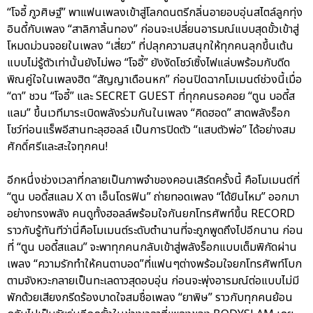
“โจอี้ ภูวศิษฐ์” พาแฟนเพลงเข้าสู่โลกดนตรีกลิ่นอายอบอุ่นสไตล์ลูกทุ่ง
อินดี้กับเพลง “สาลิกาลิ้นทอง” ก่อนจะเปลี่ยนอารมณ์แบบสุดขั้วเข้าสู่
โหมดม่วนจอยในเพลง “เสี่ยว” ที่ปลุกความสนุกให้ทุกคนลุกขึ้นเต้น
แบบไม่รู้ตัวเท่านั้นยังไม่พอ “โจอี้” ยังงัดโชว์เซิ้งไฟแล่บพร้อมกับดีด
พิณคู่ใจในเพลงฮิต “สัญญาเดือนหก” ก่อนปิดฉากโมเมนต์ช่วงนี้เมื่อ
“ดา” ชวน “โจอี้” และ SECRET GUEST ที่ทุกคนรอคอย “ตูน บอดี้ส
แลม” ขึ้นเวทีมาระเบิดพลังร่วมกันในเพลง “คิดฮอด” สาดพลังร็อก
โชว์ท่อนแร็พอีสานทะลุฮอลล์ เป็นการปิดตัว “แสบตัวพ่อ” ได้อย่างสม
ศักดิ์ศรีและสะใจทุกคน!
อีกหนึ่งช่วงเวลาที่กลายเป็นภาพจำของคอนเสิร์ตครั้งนี้ คือโมเมนต์ที่
“ตูน บอดี้สแลม X ดา เอ็นโดรฟิน” ถ่ายทอดเพลง “ได้ยินไหม” ออกมา
อย่างทรงพลัง คนดูทั้งฮอลล์พร้อมใจกันยกโทรศัพท์ขึ้น RECORD
ราวกับรู้ทันทีว่านี่คือโมเมนต์ระดับตำนานที่จะถูกพูดถึงไปอีกนาน ก่อน
ที่ “ตูน บอดี้สแลม” จะพาทุกคนกลับเข้าสู่พลังร็อกแบบเต็มพิกัดผ่าน
เพลง “ความรักทำให้คนตาบอด”ที่แฟนๆต่างพร้อมใจยกโทรศัพท์โบก
ตามจังหวะกลายเป็นทะเลดาวสุดอบอุ่น ก่อนจะพุ่งอารมณ์ต่อแบบไม่มี
พักด้วยเสียงกรีดร้องบาดใจสมชื่อเพลง “ยาพิษ” ราวกับทุกคนย้อน