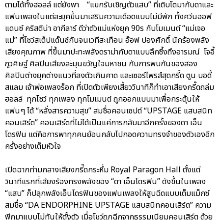
ตามได้ทั้งฮอลล์ แต่ยังพา “แขกรับเชิญตัวแสบ” ที่เติบโตมากับดาและ
แฟนเพลงในแต่ละยุคขึ้นมาเสริมความเดือดแบบไม่มีพัก ทั้งควีนออฟ
แดนซ์ คริสติน่า อากีลาร์ ดีว่าตัวแม่แห่งยุค 90s กับโมเมนต์ “แม่เจอ
แม่” ที่โชว์สเต็ปแด๊นซ์กันจนเวทีสะเทือน อ๊อฟ ปองศักดิ์ นักร้องพลัง
เสียงคุณภาพ ที่ขึ้นมาปะทะพลังดราม่ากับดาแบบลึกซึ้งถึงอารมณ์ โจอี้
ภูวศิษฐ์ ศิลปินเสียงละมุนขวัญใจมหาชน กับการพบกันของสอง
ศิลปินต่างยุคต่างแนวที่ลงตัวเกินคาด และเซอร์ไพรส์สุดกรี๊ด ตูน บอดี้
สแลม เจ้าพ่อเพลงร็อก ที่เปิดตัวเพียงเสี้ยววินาทีก็ทำเอาเสียงกรี๊ดถล่ม
ฮอลล์ ทุกโชว์ ทุกเพลง ทุกโมเมนต์ ถูกออกแบบมาเพื่อกระตุ้นให้
แฟนๆ ได้ “หลั่งสารความสุข” สมชื่อคอนเซปต์ “UPSTAGE แสบสนิท
คอนเสิร์ต” คอนเสิร์ตที่ไม่ได้เป็นแค่การกลับมาอีกครั้งของดา เอ็น
โดรฟิน แต่คือการพาทุกคนย้อนกลับไปกอดความทรงจำของตัวเองอีก
ครั้งอย่างเต็มหัวใจ
เปิดฉากท่ามกลางเสียงกรี๊ดกระหึ่ม Royal Paragon Hall ตั้งแต่
วินาทีแรกที่เสียงร้องทรงพลังของ “ดา เอ็นโดรฟิน” ดังขึ้นในเพลง
“แสบ” ก็ปลุกพลังเอ็นโดรฟินของแฟนเพลงให้สูบฉีดแบบเต็มแม็กซ์
สมชื่อ “DA ENDORPHINE UPSTAGE แสบสนิทคอนเสิร์ต” ความ
พีกมาแบบไม่ทันให้ตั้งตัว เมื่อโชว์ถูกฉีกจากธรรมเนียมคอนเสิร์ต ด้วย