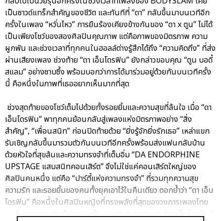
กลับไปเป็นวัยรุ่นอีกครั้งในช่วงเวลาที่เพลงของ BODYSLAM เคย
เป็นซาวด์แทร็กสำคัญของชีวิต และทันทีที่ “ดา” กลับขึ้นมาบนเวทีอีก
ครั้งในเพลง “หวั่นไหว” การยืนร้องเคียงข้างกันของ “ดา x ตูน” ไม่ได้
เป็นเพียงโชว์ของสองศิลปินคุณภาพ แต่คือภาพของมิตรภาพ ความ
ผูกพัน และช่วงเวลาที่ทุกคนในฮอลล์ต่างรู้สึกได้ถึง “ความคิดถึง” ที่ส่ง
ผ่านเสียงเพลง ช่วงท้าย “ดา เอ็นโดรฟิน” ยังกล่าวขอบคุณ “ตูน บอดี้
สแลม” อย่างซาบซึ้ง พร้อมบอกว่าการได้มาร่วมอยู่ด้วยกันบนเวทีครั้ง
นี้ คือหนึ่งในภาพที่เธออยากเห็นมากที่สุด
ช่วงสุดท้ายของโชว์เต็มไปด้วยทั้งรอยยิ้มและความสุขที่ล้นใจ เมื่อ “ดา
เอ็นโดรฟิน” พาทุกคนย้อนกลับสู่เพลงแห่งมิตรภาพอย่าง “สิ่ง
สำคัญ”, “เพื่อนสนิท” ก่อนปิดท้ายด้วย “ยิ่งรู้จักยิ่งรักเธอ” เหล่าแขก
รับเชิญกลับขึ้นมารวมตัวกันบนเวทีอีกครั้งพร้อมส่งแฟนกลับบ้าน
ด้วยหัวใจที่สุขล้นและความทรงจำที่เต็มอิ่ม “DA ENDORPHINE
UPSTAGE แสบสนิทคอนเสิร์ต” จึงไม่ใช่แค่คอนเสิร์ตใหญ่ของ
ศิลปินคนหนึ่ง แต่คือ “ปาร์ตี้แห่งความทรงจำ” ที่รวมทุกความสุข
ความรัก และรอยยิ้มของคนทั้งยุคเอาไว้ในคืนเดียว ตอกย้ำว่า “ดา เอ็น
โดรฟิน” คือหนึ่งในศิลปินหญิงที่ทรงพลังที่สุดของวงการเพลงไทย
และไม่ว่าเวลาจะผ่านไปนานแค่ไหน…ทุกบทเพลงของ “ดา เอ็นโดรฟิน”