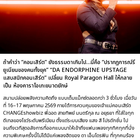
ถ้าคำว่า “คอนเสิร์ต” ยังธรรมดาเกินไป…นี่คือ “ปรากฏการณ์รี
ยูเนียนของคนทั้งยุค” “DA ENDORPHINE UPSTAGE
แสบสนิทคอนเสิร์ต” เปลี่ยน Royal Paragon Hall ให้กลาย
เป็น ห้องคาราโอเกะขนาดยักษ์
สนามปล่อยพลังความคิดถึง แบบเต็มแม็กซ์ตลอดกว่า 3 ชั่วโมง เมื่อวัน
ที่ 16–17 พฤษภาคม 2569 ภายใต้การควบคุมของเจ้าแม่คอนเสิร์ต
CHANGEshowbiz พี่ฉอด สายทิพย์ มนตรีกุล ณ อยุธยา ที่ใส่ใจทุก
ดีเทลของโชว์ระดับพรีเมียม ตั้งแต่ระบบเสียง แสง สี โปรดักชั่น ไป
จนถึงเวทีสุดอลังการที่ออกแบบมาให้เข้าถึงแฟนเพลงทุกทิศทุกที่นั่ง
ความพิเศษครั้งนี้ไม่ได้มีแค่เพลงฮิตของ ดา เอ็นโดรฟิน ที่ทุกคนร้อง