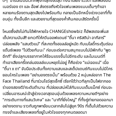
ดีๆ” อารมณ์บนเวทีก็พุ่งทะลุถึงขีดสุด ทั้งน้ำเสียง แววตา และพลังอิน
เนอร์ของ ดา และ อ๊อฟ ส่งตรงถึงหัวใจแฟนเพลงแบบเต็มๆทำเอา
หลายคนร้องตามสุดเสียงไปพร้อมกัน กลายเป็นอีกหนึ่งช่วงเวลาที่ทั้ง
อบอุ่น ทั้งเจ็บลึก และสวยงามที่สุดของค่ำคืนคอนเสิร์ตครั้งนี้
โหมดซึ้งยังไม่ทันได้พักหายใจ CHANGEshowbiz ก็อัพสเตจเพิ่มส
เต็ปความมันส์!! ยกเวทีให้ควีนออฟแดนซ์ “ติ๊นา คริสติน่า อากีลาร์”
ปล่อยพลัง “แสบตัวแม่” ที่สะกดทั้งฮอลล์อยู่หมัด กับเมโลดี้กระตุ้นต่อม
แด๊นซ์เพลง “ไปด้วยกันนะ” ก่อนจะต่อความสนุกแบบไม่มีพักกับ “พูด
อีกที” ยิ่งปลุกบรรยากาศให้ร้อนแรงขึ้นไปอีกระดับ และโมเมนต์ที่
ทำเอาเสียงกรี๊ดถล่มฮอลล์แบบหยุดไม่อยู่ ก็คือช่วง “แม่เจอแม่” เมื่อ
“ติ๊นา x ดา” จับมือประชันทั้งความแสบและสเต็ปแดนซ์กันแบบไม่มีใคร
ยอมใครในเพลง “อย่ามองตรงนั้น” พร้อมด้วย 2 หนุ่มหล่อจาก The
Face Thailand ที่มาร่วมโชว์สุดเซ็กซี่ เรียกได้ว่าเวทีลุกเป็นไฟจากออ
ร่าของสองดีว่าระดับตำนาน ที่ปล่อยเสน่ห์ใส่กันแบบเต็มแม็กซ์ ก่อนจะ
เปลี่ยนอารมณ์เข้าสู่ช่วงเวลาสุดอบอุ่นด้วยเพลงความหมายดีๆอย่าง
“การเดินทางที่แสนวิเศษ” และ “นาทีที่ยิ่งใหญ่” ที่ทั้งคู่ถ่ายทอดออกมา
อย่างงดงาม ราวกับถูกพาย้อนเวลากลับไปสู่ยุค 90s ที่เต็มไปด้วยความ
ทรงจำและเสียงเพลงที่อยู่ในหัวใจของทุกคนตลอดมา