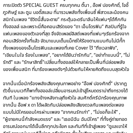
การเปิดตัว SPECIAL GUEST ครบทุกคน ติ๊นา , อ๊อฟ ปองศักดิ์, โจอี้
ภูวศิษฐ์ และ ตูน บอดี้สแลม ที่มารวมพลังทั้งเพื่อนซี้ พี่สาวและน้องคน
สนิทในเพลง “ชีวิตนี้สั้นจะตาย” กระตุ้นอะดรีนาลีนให้แฟนๆได้คึกกัน
ทั้งฮอลล์ และเพราะนี่คือคอนเสิร์ตของ “ดา เอ็นโดรฟิน” ศิลปินที่รู้ใจ
แฟนเพลงของตัวเองที่สุด จึงจัดเพลย์ลิสต์เพลงที่แฟนๆเรียกร้องจาก
คอนเสิร์ตครั้งที่แล้ว จัดมาแบบเต็มแม็กซ์ให้ร้องตามแบบกันไม่มีกั๊ก
ทั้งเพลงของเอ็นโดรฟินและเพลงที่เคย Cover ไว้ “ถึงเวลาฟัง”,
“เขียนในใจ ร้องในเพลง”, “อยากได้ยินว่ารักกัน”, “อย่าทำแบบนี้”, “ไม่
รักดี” และ “รักษาสิทธิ์”เปลี่ยนทั้งฮอลล์ให้กลายเป็นพื้นที่ปล่อยพลัง
ของเพื่อนสนิท ที่มาร้องเพลงดังๆไปด้วยกันให้หายคิดถึงแบบสุดหัวใจ
จากนั้นเมื่อนักร้องพลังเสียงคุณภาพอย่าง “อ๊อฟ ปองศักดิ์” ปรากฏ
ตัวขึ้นบนเวทีก็พาทั้งฮออล์เปลี่ยนอารมณ์เข้าสู่โหมดดราม่าถึงทรวงได้
ทันที ในเพลง “แทงข้างหลังทะลุถึงหัวใจ สมศักดิ์ศรีนักร้องคุณภาพ
จากนั้น อ๊อฟ x ดา ได้ผลัดกันปล่อยพลังเสียงดวลกันเพลงต่อเพลง
แบบไม่มีใครยอมใครผ่านเพลง “จากคนรักเก่า” , “ไม่ขอก็จะให้” ,
“ผู้ชายคนนี้กำลังหมดแรง” และ “เธอมีฉัน ฉันมีใคร” ที่ทั้งคู่ถ่ายทอด
อารมณ์ออกมาได้เจ็บลึกทุกประโยค และทันทีที่เข้าสู่เพลง “ดูแลเขาให้