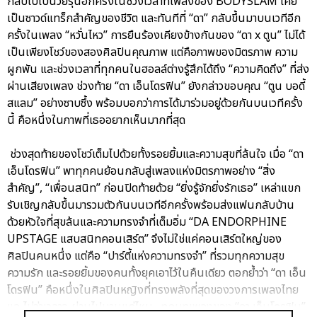
กลับไปเป็นวัยรุ่นอีกครั้งในช่วงเวลาที่เพลงของ BODYSLAM เคย
เป็นซาวด์แทร็กสำคัญของชีวิต และทันทีที่ “ดา” กลับขึ้นมาบนเวทีอีก
ครั้งในเพลง “หวั่นไหว” การยืนร้องเคียงข้างกันของ “ดา x ตูน” ไม่ได้
เป็นเพียงโชว์ของสองศิลปินคุณภาพ แต่คือภาพของมิตรภาพ ความ
ผูกพัน และช่วงเวลาที่ทุกคนในฮอลล์ต่างรู้สึกได้ถึง “ความคิดถึง” ที่ส่ง
ผ่านเสียงเพลง ช่วงท้าย “ดา เอ็นโดรฟิน” ยังกล่าวขอบคุณ “ตูน บอดี้
สแลม” อย่างซาบซึ้ง พร้อมบอกว่าการได้มาร่วมอยู่ด้วยกันบนเวทีครั้ง
นี้ คือหนึ่งในภาพที่เธออยากเห็นมากที่สุด
ช่วงสุดท้ายของโชว์เต็มไปด้วยทั้งรอยยิ้มและความสุขที่ล้นใจ เมื่อ “ดา
เอ็นโดรฟิน” พาทุกคนย้อนกลับสู่เพลงแห่งมิตรภาพอย่าง “สิ่ง
สำคัญ”, “เพื่อนสนิท” ก่อนปิดท้ายด้วย “ยิ่งรู้จักยิ่งรักเธอ” เหล่าแขก
รับเชิญกลับขึ้นมารวมตัวกันบนเวทีอีกครั้งพร้อมส่งแฟนกลับบ้าน
ด้วยหัวใจที่สุขล้นและความทรงจำที่เต็มอิ่ม “DA ENDORPHINE
UPSTAGE แสบสนิทคอนเสิร์ต” จึงไม่ใช่แค่คอนเสิร์ตใหญ่ของ
ศิลปินคนหนึ่ง แต่คือ “ปาร์ตี้แห่งความทรงจำ” ที่รวมทุกความสุข
ความรัก และรอยยิ้มของคนทั้งยุคเอาไว้ในคืนเดียว ตอกย้ำว่า “ดา เอ็น
โดรฟิน” คือหนึ่งในศิลปินหญิงที่ทรงพลังที่สุดของวงการเพลงไทย
และไม่ว่าเวลาจะผ่านไปนานแค่ไหน…ทุกบทเพลงของ “ดา เอ็นโดรฟิน”