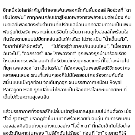
อีกหนึ่งไฮไลท์สำคัญที่ทำเอาแฟนเพลงกรี๊ดกันลั่นฮอลล์ คือช่วงที่ “ดา
เอ็นโดรฟิน” พาทุกคนกลับเข้าสู่โหมดเพลงทรงพลังแบบต่อเนื่อง กับ
เมดเลย์เพลงฮิตระดับตำนานที่เปรียบเสมือนบททดสอบความเป็นแฟน
พันธุ์แท้ตัวจริง เพราะแค่ดนตรีอินโทรขึ้นมา คนดูทั้งฮอลล์ก็พร้อมใจ
กันร้องตามแบบไม่มีตกหล่นแม้แต่คำเดียว ไม่ว่าจะเป็น “น้ำเต็มแก้ว”,
“อย่าทำให้ฟ้าผิดหวัง”, “ไม่ต้องรู้ว่าเราคบกันแบบไหน”, “เมื่อเขามา
ฉันจะไป”, “ดอกราตรี” และ “ภาพลวงตา” ทุกเพลงถูกนำมาร้อยเรียง
ใหม่อย่างทรงพลัง สมศักดิ์ศรีตัวแม่แห่งยุคของแทร่ ที่ไม่ว่าจะผ่านไป
กี่ยุค เพลงของ “ดา เอ็นโดรฟิน” ก็ยังคงอยู่ในเพลย์ลิสต์ชีวิตของใคร
หลายคนเสมอ ขณะที่แฟนๆเองก็ไม่มีใครยอมใคร ร้องตามกันดัง
สนั่นแบบเป๊ะทุกท่อน จัดเต็มทุกฮุก จนบรรยากาศเหมือน Royal
Paragon Hall ถูกเปลี่ยนให้กลายเป็นห้องคาราโอเกะขนาดยักษ์ ที่
เต็มไปด้วยความสุขจนล้น
แล้วบรรยากาศทั้งฮอลล์ก็เปลี่ยนเข้าสู่โหมดละมุนแบบไม่ทันตั้งตัว เมื่อ
“โจอี้ ภูวศิษฐ์” ปรากฏตัวขึ้นบนเวทีพร้อมรอยยิ้มอบอุ่น กับการพบกัน
ของสองศิลปินต่างยุคต่างแนวอย่าง “โจอี้ x ดา” ที่กลับเข้ากันได้อย่าง
ลงตัวเกินคาดในเพลง “ไม่รู้จักฉันไม่รู้เธอ” ก่อนที่ “ดา” จะยกเวทีให้