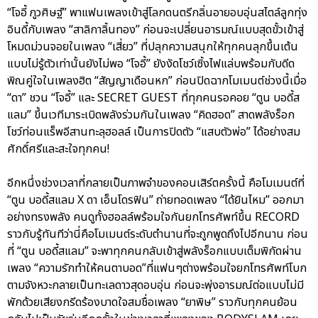
“โจอี้ ภูวศิษฐ์” พาแฟนเพลงเข้าสู่โลกดนตรีกลิ่นอายอบอุ่นสไตล์ลูกทุ่ง
อินดี้กับเพลง “สาลิกาลิ้นทอง” ก่อนจะเปลี่ยนอารมณ์แบบสุดขั้วเข้าสู่
โหมดม่วนจอยในเพลง “เสี่ยว” ที่ปลุกความสนุกให้ทุกคนลุกขึ้นเต้น
แบบไม่รู้ตัวเท่านั้นยังไม่พอ “โจอี้” ยังงัดโชว์เซิ้งไฟแล่บพร้อมกับดีด
พิณคู่ใจในเพลงฮิต “สัญญาเดือนหก” ก่อนปิดฉากโมเมนต์ช่วงนี้เมื่อ
“ดา” ชวน “โจอี้” และ SECRET GUEST ที่ทุกคนรอคอย “ตูน บอดี้ส
แลม” ขึ้นเวทีมาระเบิดพลังร่วมกันในเพลง “คิดฮอด” สาดพลังร็อก
โชว์ท่อนแร็พอีสานทะลุฮอลล์ เป็นการปิดตัว “แสบตัวพ่อ” ได้อย่างสม
ศักดิ์ศรีและสะใจทุกคน!
อีกหนึ่งช่วงเวลาที่กลายเป็นภาพจำของคอนเสิร์ตครั้งนี้ คือโมเมนต์ที่
“ตูน บอดี้สแลม X ดา เอ็นโดรฟิน” ถ่ายทอดเพลง “ได้ยินไหม” ออกมา
อย่างทรงพลัง คนดูทั้งฮอลล์พร้อมใจกันยกโทรศัพท์ขึ้น RECORD
ราวกับรู้ทันทีว่านี่คือโมเมนต์ระดับตำนานที่จะถูกพูดถึงไปอีกนาน ก่อน
ที่ “ตูน บอดี้สแลม” จะพาทุกคนกลับเข้าสู่พลังร็อกแบบเต็มพิกัดผ่าน
เพลง “ความรักทำให้คนตาบอด”ที่แฟนๆต่างพร้อมใจยกโทรศัพท์โบก
ตามจังหวะกลายเป็นทะเลดาวสุดอบอุ่น ก่อนจะพุ่งอารมณ์ต่อแบบไม่มี
พักด้วยเสียงกรีดร้องบาดใจสมชื่อเพลง “ยาพิษ” ราวกับทุกคนย้อน