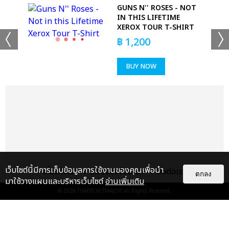
O
GUNS N'' ROSES - NOT
IN THIS LIFETIME
XEROX TOUR T-SHIRT
฿
1,200
BUY NOW
+53
ดูรูปทั้งหมด
เว็บไซต์นี้มีการเก็บข้อมูลการใช้งานของคุณเพื่อนำ
เกี่ยวกับเรา
ติดต่อลงโฆษณา
ติดต่อเรา
ตกลง
มาใช้วางแผนและบริหารเว็บไซต์
อ่านเพิ่มเติม
© 2026
THAITICKETMAJOR
All Rights Reserved.
เเท็กที่เกี่ยวข้อง :
ดา เอ็นโดรฟิน
DA ENDORPHINE UPSTAGE