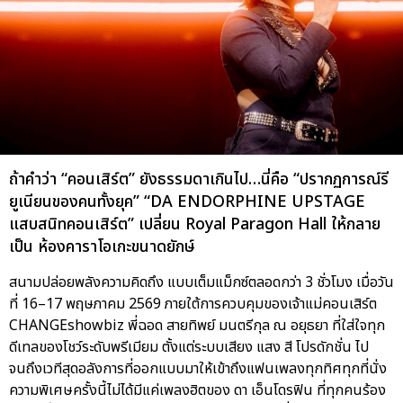
ถ้าคำว่า “คอนเสิร์ต” ยังธรรมดาเกินไป…นี่คือ “ปรากฏการณ์รี
ยูเนียนของคนทั้งยุค” “DA ENDORPHINE UPSTAGE
แสบสนิทคอนเสิร์ต” เปลี่ยน Royal Paragon Hall ให้กลาย
เป็น ห้องคาราโอเกะขนาดยักษ์
สนามปล่อยพลังความคิดถึง แบบเต็มแม็กซ์ตลอดกว่า 3 ชั่วโมง เมื่อวัน
ที่ 16–17 พฤษภาคม 2569 ภายใต้การควบคุมของเจ้าแม่คอนเสิร์ต
CHANGEshowbiz พี่ฉอด สายทิพย์ มนตรีกุล ณ อยุธยา ที่ใส่ใจทุก
ดีเทลของโชว์ระดับพรีเมียม ตั้งแต่ระบบเสียง แสง สี โปรดักชั่น ไป
จนถึงเวทีสุดอลังการที่ออกแบบมาให้เข้าถึงแฟนเพลงทุกทิศทุกที่นั่ง
ความพิเศษครั้งนี้ไม่ได้มีแค่เพลงฮิตของ ดา เอ็นโดรฟิน ที่ทุกคนร้อง