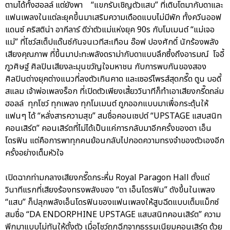
ตามได้ทั้งฮอลล์ แต่ยังพา “แขกรับเชิญตัวแสบ” ที่เติบโตมากับดาและ
แฟนเพลงในแต่ละยุคขึ้นมาเสริมความเดือดแบบไม่มีพัก ทั้งควีนออฟ
แดนซ์ คริสติน่า อากีลาร์ ดีว่าตัวแม่แห่งยุค 90s กับโมเมนต์ “แม่เจอ
แม่” ที่โชว์สเต็ปแด๊นซ์กันจนเวทีสะเทือน อ๊อฟ ปองศักดิ์ นักร้องพลัง
เสียงคุณภาพ ที่ขึ้นมาปะทะพลังดราม่ากับดาแบบลึกซึ้งถึงอารมณ์ โจอี้
ภูวศิษฐ์ ศิลปินเสียงละมุนขวัญใจมหาชน กับการพบกันของสอง
ศิลปินต่างยุคต่างแนวที่ลงตัวเกินคาด และเซอร์ไพรส์สุดกรี๊ด ตูน บอดี้
สแลม เจ้าพ่อเพลงร็อก ที่เปิดตัวเพียงเสี้ยววินาทีก็ทำเอาเสียงกรี๊ดถล่ม
ฮอลล์ ทุกโชว์ ทุกเพลง ทุกโมเมนต์ ถูกออกแบบมาเพื่อกระตุ้นให้
แฟนๆ ได้ “หลั่งสารความสุข” สมชื่อคอนเซปต์ “UPSTAGE แสบสนิท
คอนเสิร์ต” คอนเสิร์ตที่ไม่ได้เป็นแค่การกลับมาอีกครั้งของดา เอ็น
โดรฟิน แต่คือการพาทุกคนย้อนกลับไปกอดความทรงจำของตัวเองอีก
ครั้งอย่างเต็มหัวใจ
เปิดฉากท่ามกลางเสียงกรี๊ดกระหึ่ม Royal Paragon Hall ตั้งแต่
วินาทีแรกที่เสียงร้องทรงพลังของ “ดา เอ็นโดรฟิน” ดังขึ้นในเพลง
“แสบ” ก็ปลุกพลังเอ็นโดรฟินของแฟนเพลงให้สูบฉีดแบบเต็มแม็กซ์
สมชื่อ “DA ENDORPHINE UPSTAGE แสบสนิทคอนเสิร์ต” ความ
พีกมาแบบไม่ทันให้ตั้งตัว เมื่อโชว์ถูกฉีกจากธรรมเนียมคอนเสิร์ต ด้วย