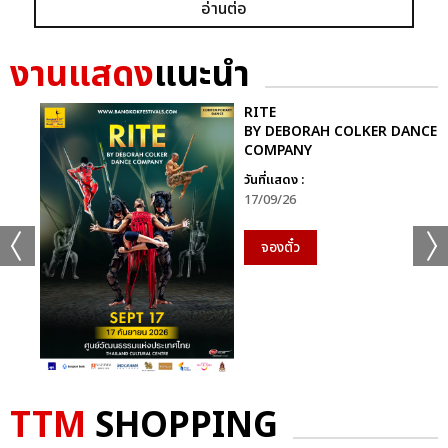
อ่านต่อ
ก็ยังคงอยู่ในหัวใจของแฟนเพลงเสมอไม่มีวันเปลี่ยน
นี่จึงไม่ใช่เพียงคอนเสิร์ตธรรมดา…แต่มันคือ “การเดินทางที่ไม่มีวัน
งานแสดง
แนะนำ
จบ” ของศิลปินผู้เป็นตำนานตัวจริงของวงการเพลงไทย ที่ยังคงสร้าง
แรงบันดาลใจและความสุขให้ผู้ฟังเสมอ
RITE
BY DEBORAH COLKER DANCE
COMPANY
ติดตามภาพบรรยากาศเพิ่มเติมได้ทุกช่องทางของ CHANGE2561
และ CHANGEshowbiz แล้วเจอกันใหม่กับ #คอนเสิร์ตพี่
วันที่แสดง :
17/09/26
ฉอดCHANGEshowbiz ที่พร้อมสร้างตำนานครั้งใหม่อีกครั้งเร็วๆ นี้
จองตั๋ว
อัลบั้ม
รูป
TTM
SHOPPING