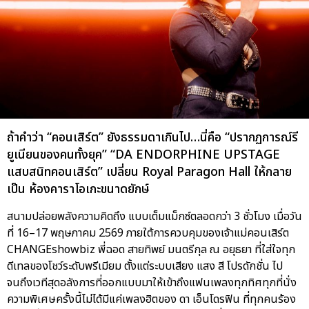
ถ้าคำว่า “คอนเสิร์ต” ยังธรรมดาเกินไป…นี่คือ “ปรากฏการณ์รี
ยูเนียนของคนทั้งยุค” “DA ENDORPHINE UPSTAGE
แสบสนิทคอนเสิร์ต” เปลี่ยน Royal Paragon Hall ให้กลาย
เป็น ห้องคาราโอเกะขนาดยักษ์
สนามปล่อยพลังความคิดถึง แบบเต็มแม็กซ์ตลอดกว่า 3 ชั่วโมง เมื่อวัน
ที่ 16–17 พฤษภาคม 2569 ภายใต้การควบคุมของเจ้าแม่คอนเสิร์ต
CHANGEshowbiz พี่ฉอด สายทิพย์ มนตรีกุล ณ อยุธยา ที่ใส่ใจทุก
ดีเทลของโชว์ระดับพรีเมียม ตั้งแต่ระบบเสียง แสง สี โปรดักชั่น ไป
จนถึงเวทีสุดอลังการที่ออกแบบมาให้เข้าถึงแฟนเพลงทุกทิศทุกที่นั่ง
ความพิเศษครั้งนี้ไม่ได้มีแค่เพลงฮิตของ ดา เอ็นโดรฟิน ที่ทุกคนร้อง