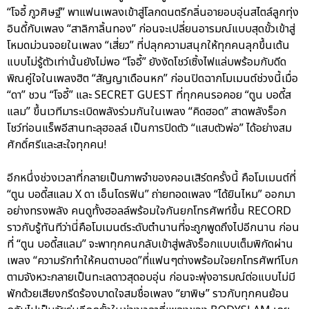
“โจอี้ ภูวศิษฐ์” พาแฟนเพลงเข้าสู่โลกดนตรีกลิ่นอายอบอุ่นสไตล์ลูกทุ่ง
อินดี้กับเพลง “สาลิกาลิ้นทอง” ก่อนจะเปลี่ยนอารมณ์แบบสุดขั้วเข้าสู่
โหมดม่วนจอยในเพลง “เสี่ยว” ที่ปลุกความสนุกให้ทุกคนลุกขึ้นเต้น
แบบไม่รู้ตัวเท่านั้นยังไม่พอ “โจอี้” ยังงัดโชว์เซิ้งไฟแล่บพร้อมกับดีด
พิณคู่ใจในเพลงฮิต “สัญญาเดือนหก” ก่อนปิดฉากโมเมนต์ช่วงนี้เมื่อ
“ดา” ชวน “โจอี้” และ SECRET GUEST ที่ทุกคนรอคอย “ตูน บอดี้ส
แลม” ขึ้นเวทีมาระเบิดพลังร่วมกันในเพลง “คิดฮอด” สาดพลังร็อก
โชว์ท่อนแร็พอีสานทะลุฮอลล์ เป็นการปิดตัว “แสบตัวพ่อ” ได้อย่างสม
ศักดิ์ศรีและสะใจทุกคน!
อีกหนึ่งช่วงเวลาที่กลายเป็นภาพจำของคอนเสิร์ตครั้งนี้ คือโมเมนต์ที่
“ตูน บอดี้สแลม X ดา เอ็นโดรฟิน” ถ่ายทอดเพลง “ได้ยินไหม” ออกมา
อย่างทรงพลัง คนดูทั้งฮอลล์พร้อมใจกันยกโทรศัพท์ขึ้น RECORD
ราวกับรู้ทันทีว่านี่คือโมเมนต์ระดับตำนานที่จะถูกพูดถึงไปอีกนาน ก่อน
ที่ “ตูน บอดี้สแลม” จะพาทุกคนกลับเข้าสู่พลังร็อกแบบเต็มพิกัดผ่าน
เพลง “ความรักทำให้คนตาบอด”ที่แฟนๆต่างพร้อมใจยกโทรศัพท์โบก
ตามจังหวะกลายเป็นทะเลดาวสุดอบอุ่น ก่อนจะพุ่งอารมณ์ต่อแบบไม่มี
พักด้วยเสียงกรีดร้องบาดใจสมชื่อเพลง “ยาพิษ” ราวกับทุกคนย้อน