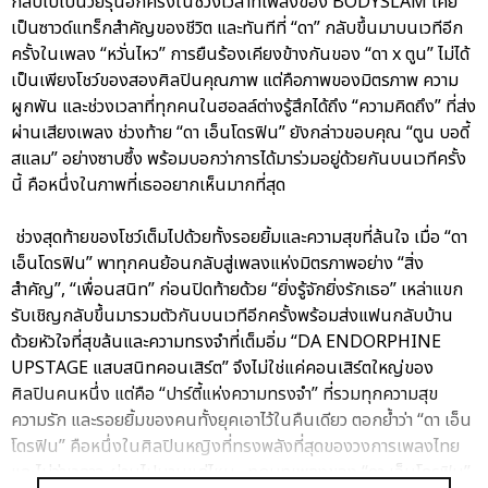
กลับไปเป็นวัยรุ่นอีกครั้งในช่วงเวลาที่เพลงของ BODYSLAM เคย
เป็นซาวด์แทร็กสำคัญของชีวิต และทันทีที่ “ดา” กลับขึ้นมาบนเวทีอีก
ครั้งในเพลง “หวั่นไหว” การยืนร้องเคียงข้างกันของ “ดา x ตูน” ไม่ได้
เป็นเพียงโชว์ของสองศิลปินคุณภาพ แต่คือภาพของมิตรภาพ ความ
ผูกพัน และช่วงเวลาที่ทุกคนในฮอลล์ต่างรู้สึกได้ถึง “ความคิดถึง” ที่ส่ง
ผ่านเสียงเพลง ช่วงท้าย “ดา เอ็นโดรฟิน” ยังกล่าวขอบคุณ “ตูน บอดี้
สแลม” อย่างซาบซึ้ง พร้อมบอกว่าการได้มาร่วมอยู่ด้วยกันบนเวทีครั้ง
นี้ คือหนึ่งในภาพที่เธออยากเห็นมากที่สุด
ช่วงสุดท้ายของโชว์เต็มไปด้วยทั้งรอยยิ้มและความสุขที่ล้นใจ เมื่อ “ดา
เอ็นโดรฟิน” พาทุกคนย้อนกลับสู่เพลงแห่งมิตรภาพอย่าง “สิ่ง
สำคัญ”, “เพื่อนสนิท” ก่อนปิดท้ายด้วย “ยิ่งรู้จักยิ่งรักเธอ” เหล่าแขก
รับเชิญกลับขึ้นมารวมตัวกันบนเวทีอีกครั้งพร้อมส่งแฟนกลับบ้าน
ด้วยหัวใจที่สุขล้นและความทรงจำที่เต็มอิ่ม “DA ENDORPHINE
UPSTAGE แสบสนิทคอนเสิร์ต” จึงไม่ใช่แค่คอนเสิร์ตใหญ่ของ
ศิลปินคนหนึ่ง แต่คือ “ปาร์ตี้แห่งความทรงจำ” ที่รวมทุกความสุข
ความรัก และรอยยิ้มของคนทั้งยุคเอาไว้ในคืนเดียว ตอกย้ำว่า “ดา เอ็น
โดรฟิน” คือหนึ่งในศิลปินหญิงที่ทรงพลังที่สุดของวงการเพลงไทย
และไม่ว่าเวลาจะผ่านไปนานแค่ไหน…ทุกบทเพลงของ “ดา เอ็นโดรฟิน”