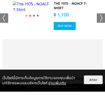
THE 1975 - NOACF T-
SHIRT
฿
1,100
BUY NOW
+53
ดูรูปทั้งหมด
เว็บไซต์นี้มีการเก็บข้อมูลการใช้งานของคุณเพื่อนำ
เกี่ยวกับเรา
ติดต่อลงโฆษณา
ติดต่อเรา
ตกลง
มาใช้วางแผนและบริหารเว็บไซต์
อ่านเพิ่มเติม
© 2026
THAITICKETMAJOR
All Rights Reserved.
เเท็กที่เกี่ยวข้อง :
ดา เอ็นโดรฟิน
DA ENDORPHINE UPSTAGE