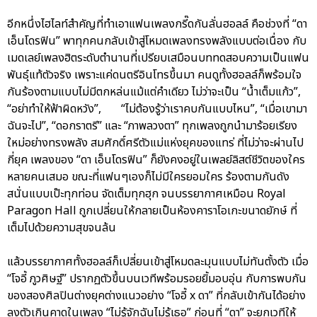
อีกหนึ่งไฮไลท์สำคัญที่ทำเอาแฟนเพลงกรี๊ดกันลั่นฮอลล์ คือช่วงที่ “ดา
เอ็นโดรฟิน” พาทุกคนกลับเข้าสู่โหมดเพลงทรงพลังแบบต่อเนื่อง กับ
เมดเลย์เพลงฮิตระดับตำนานที่เปรียบเสมือนบททดสอบความเป็นแฟน
พันธุ์แท้ตัวจริง เพราะแค่ดนตรีอินโทรขึ้นมา คนดูทั้งฮอลล์ก็พร้อมใจ
กันร้องตามแบบไม่มีตกหล่นแม้แต่คำเดียว ไม่ว่าจะเป็น “น้ำเต็มแก้ว”,
“อย่าทำให้ฟ้าผิดหวัง”, “ไม่ต้องรู้ว่าเราคบกันแบบไหน”, “เมื่อเขามา
ฉันจะไป”, “ดอกราตรี” และ “ภาพลวงตา” ทุกเพลงถูกนำมาร้อยเรียง
ใหม่อย่างทรงพลัง สมศักดิ์ศรีตัวแม่แห่งยุคของแทร่ ที่ไม่ว่าจะผ่านไป
กี่ยุค เพลงของ “ดา เอ็นโดรฟิน” ก็ยังคงอยู่ในเพลย์ลิสต์ชีวิตของใคร
หลายคนเสมอ ขณะที่แฟนๆเองก็ไม่มีใครยอมใคร ร้องตามกันดัง
สนั่นแบบเป๊ะทุกท่อน จัดเต็มทุกฮุก จนบรรยากาศเหมือน Royal
Paragon Hall ถูกเปลี่ยนให้กลายเป็นห้องคาราโอเกะขนาดยักษ์ ที่
เต็มไปด้วยความสุขจนล้น
แล้วบรรยากาศทั้งฮอลล์ก็เปลี่ยนเข้าสู่โหมดละมุนแบบไม่ทันตั้งตัว เมื่อ
“โจอี้ ภูวศิษฐ์” ปรากฏตัวขึ้นบนเวทีพร้อมรอยยิ้มอบอุ่น กับการพบกัน
ของสองศิลปินต่างยุคต่างแนวอย่าง “โจอี้ x ดา” ที่กลับเข้ากันได้อย่าง
ลงตัวเกินคาดในเพลง “ไม่รู้จักฉันไม่รู้เธอ” ก่อนที่ “ดา” จะยกเวทีให้