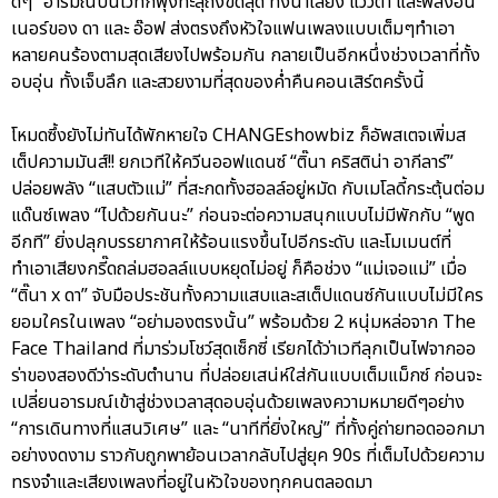
ดีๆ” อารมณ์บนเวทีก็พุ่งทะลุถึงขีดสุด ทั้งน้ำเสียง แววตา และพลังอิน
เนอร์ของ ดา และ อ๊อฟ ส่งตรงถึงหัวใจแฟนเพลงแบบเต็มๆทำเอา
หลายคนร้องตามสุดเสียงไปพร้อมกัน กลายเป็นอีกหนึ่งช่วงเวลาที่ทั้ง
อบอุ่น ทั้งเจ็บลึก และสวยงามที่สุดของค่ำคืนคอนเสิร์ตครั้งนี้
โหมดซึ้งยังไม่ทันได้พักหายใจ CHANGEshowbiz ก็อัพสเตจเพิ่มส
เต็ปความมันส์!! ยกเวทีให้ควีนออฟแดนซ์ “ติ๊นา คริสติน่า อากีลาร์”
ปล่อยพลัง “แสบตัวแม่” ที่สะกดทั้งฮอลล์อยู่หมัด กับเมโลดี้กระตุ้นต่อม
แด๊นซ์เพลง “ไปด้วยกันนะ” ก่อนจะต่อความสนุกแบบไม่มีพักกับ “พูด
อีกที” ยิ่งปลุกบรรยากาศให้ร้อนแรงขึ้นไปอีกระดับ และโมเมนต์ที่
ทำเอาเสียงกรี๊ดถล่มฮอลล์แบบหยุดไม่อยู่ ก็คือช่วง “แม่เจอแม่” เมื่อ
“ติ๊นา x ดา” จับมือประชันทั้งความแสบและสเต็ปแดนซ์กันแบบไม่มีใคร
ยอมใครในเพลง “อย่ามองตรงนั้น” พร้อมด้วย 2 หนุ่มหล่อจาก The
Face Thailand ที่มาร่วมโชว์สุดเซ็กซี่ เรียกได้ว่าเวทีลุกเป็นไฟจากออ
ร่าของสองดีว่าระดับตำนาน ที่ปล่อยเสน่ห์ใส่กันแบบเต็มแม็กซ์ ก่อนจะ
เปลี่ยนอารมณ์เข้าสู่ช่วงเวลาสุดอบอุ่นด้วยเพลงความหมายดีๆอย่าง
“การเดินทางที่แสนวิเศษ” และ “นาทีที่ยิ่งใหญ่” ที่ทั้งคู่ถ่ายทอดออกมา
อย่างงดงาม ราวกับถูกพาย้อนเวลากลับไปสู่ยุค 90s ที่เต็มไปด้วยความ
ทรงจำและเสียงเพลงที่อยู่ในหัวใจของทุกคนตลอดมา