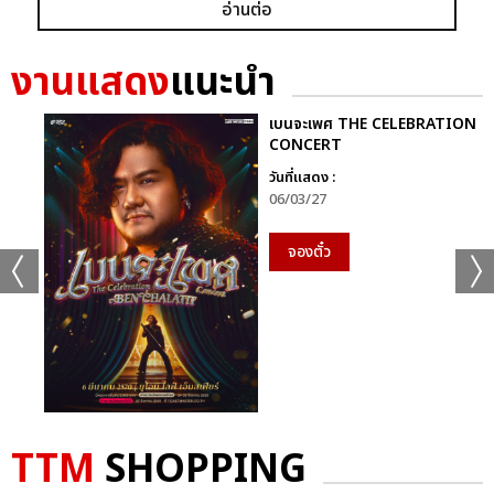
อ่านต่อ
ก็ยังคงอยู่ในหัวใจของแฟนเพลงเสมอไม่มีวันเปลี่ยน
นี่จึงไม่ใช่เพียงคอนเสิร์ตธรรมดา…แต่มันคือ “การเดินทางที่ไม่มีวัน
งานแสดง
แนะนำ
จบ” ของศิลปินผู้เป็นตำนานตัวจริงของวงการเพลงไทย ที่ยังคงสร้าง
แรงบันดาลใจและความสุขให้ผู้ฟังเสมอ
เบนจะเพศ THE CELEBRATION
CONCERT
ติดตามภาพบรรยากาศเพิ่มเติมได้ทุกช่องทางของ CHANGE2561
วันที่แสดง :
และ CHANGEshowbiz แล้วเจอกันใหม่กับ #คอนเสิร์ตพี่
06/03/27
ฉอดCHANGEshowbiz ที่พร้อมสร้างตำนานครั้งใหม่อีกครั้งเร็วๆ นี้
จองตั๋ว
อัลบั้ม
รูป
TTM
SHOPPING