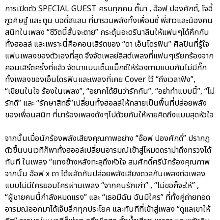
การเปิดตัว SPECIAL GUEST ครบทุกคน ติ๊นา , อ๊อฟ ปองศักดิ์, โจอี้
ภูวศิษฐ์ และ ตูน บอดี้สแลม ที่มารวมพลังทั้งเพื่อนซี้ พี่สาวและน้องคน
สนิทในเพลง “ชีวิตนี้สั้นจะตาย” กระตุ้นอะดรีนาลีนให้แฟนๆได้คึกกัน
ทั้งฮอลล์ และเพราะนี่คือคอนเสิร์ตของ “ดา เอ็นโดรฟิน” ศิลปินที่รู้ใจ
แฟนเพลงของตัวเองที่สุด จึงจัดเพลย์ลิสต์เพลงที่แฟนๆเรียกร้องจาก
คอนเสิร์ตครั้งที่แล้ว จัดมาแบบเต็มแม็กซ์ให้ร้องตามแบบกันไม่มีกั๊ก
ทั้งเพลงของเอ็นโดรฟินและเพลงที่เคย Cover ไว้ “ถึงเวลาฟัง”,
“เขียนในใจ ร้องในเพลง”, “อยากได้ยินว่ารักกัน”, “อย่าทำแบบนี้”, “ไม่
รักดี” และ “รักษาสิทธิ์”เปลี่ยนทั้งฮอลล์ให้กลายเป็นพื้นที่ปล่อยพลัง
ของเพื่อนสนิท ที่มาร้องเพลงดังๆไปด้วยกันให้หายคิดถึงแบบสุดหัวใจ
จากนั้นเมื่อนักร้องพลังเสียงคุณภาพอย่าง “อ๊อฟ ปองศักดิ์” ปรากฏ
ตัวขึ้นบนเวทีก็พาทั้งฮออล์เปลี่ยนอารมณ์เข้าสู่โหมดดราม่าถึงทรวงได้
ทันที ในเพลง “แทงข้างหลังทะลุถึงหัวใจ สมศักดิ์ศรีนักร้องคุณภาพ
จากนั้น อ๊อฟ x ดา ได้ผลัดกันปล่อยพลังเสียงดวลกันเพลงต่อเพลง
แบบไม่มีใครยอมใครผ่านเพลง “จากคนรักเก่า” , “ไม่ขอก็จะให้” ,
“ผู้ชายคนนี้กำลังหมดแรง” และ “เธอมีฉัน ฉันมีใคร” ที่ทั้งคู่ถ่ายทอด
อารมณ์ออกมาได้เจ็บลึกทุกประโยค และทันทีที่เข้าสู่เพลง “ดูแลเขาให้