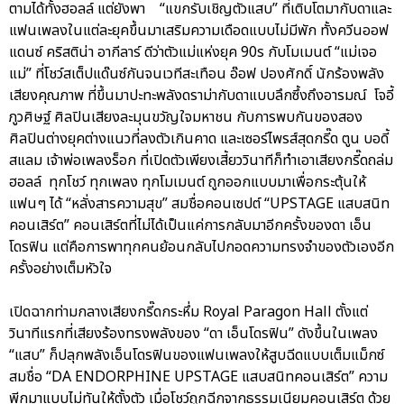
ตามได้ทั้งฮอลล์ แต่ยังพา “แขกรับเชิญตัวแสบ” ที่เติบโตมากับดาและ
แฟนเพลงในแต่ละยุคขึ้นมาเสริมความเดือดแบบไม่มีพัก ทั้งควีนออฟ
แดนซ์ คริสติน่า อากีลาร์ ดีว่าตัวแม่แห่งยุค 90s กับโมเมนต์ “แม่เจอ
แม่” ที่โชว์สเต็ปแด๊นซ์กันจนเวทีสะเทือน อ๊อฟ ปองศักดิ์ นักร้องพลัง
เสียงคุณภาพ ที่ขึ้นมาปะทะพลังดราม่ากับดาแบบลึกซึ้งถึงอารมณ์ โจอี้
ภูวศิษฐ์ ศิลปินเสียงละมุนขวัญใจมหาชน กับการพบกันของสอง
ศิลปินต่างยุคต่างแนวที่ลงตัวเกินคาด และเซอร์ไพรส์สุดกรี๊ด ตูน บอดี้
สแลม เจ้าพ่อเพลงร็อก ที่เปิดตัวเพียงเสี้ยววินาทีก็ทำเอาเสียงกรี๊ดถล่ม
ฮอลล์ ทุกโชว์ ทุกเพลง ทุกโมเมนต์ ถูกออกแบบมาเพื่อกระตุ้นให้
แฟนๆ ได้ “หลั่งสารความสุข” สมชื่อคอนเซปต์ “UPSTAGE แสบสนิท
คอนเสิร์ต” คอนเสิร์ตที่ไม่ได้เป็นแค่การกลับมาอีกครั้งของดา เอ็น
โดรฟิน แต่คือการพาทุกคนย้อนกลับไปกอดความทรงจำของตัวเองอีก
ครั้งอย่างเต็มหัวใจ
เปิดฉากท่ามกลางเสียงกรี๊ดกระหึ่ม Royal Paragon Hall ตั้งแต่
วินาทีแรกที่เสียงร้องทรงพลังของ “ดา เอ็นโดรฟิน” ดังขึ้นในเพลง
“แสบ” ก็ปลุกพลังเอ็นโดรฟินของแฟนเพลงให้สูบฉีดแบบเต็มแม็กซ์
สมชื่อ “DA ENDORPHINE UPSTAGE แสบสนิทคอนเสิร์ต” ความ
พีกมาแบบไม่ทันให้ตั้งตัว เมื่อโชว์ถูกฉีกจากธรรมเนียมคอนเสิร์ต ด้วย