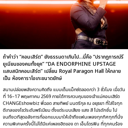
ถ้าคำว่า “คอนเสิร์ต” ยังธรรมดาเกินไป…นี่คือ “ปรากฏการณ์รี
ยูเนียนของคนทั้งยุค” “DA ENDORPHINE UPSTAGE
แสบสนิทคอนเสิร์ต” เปลี่ยน Royal Paragon Hall ให้กลาย
เป็น ห้องคาราโอเกะขนาดยักษ์
สนามปล่อยพลังความคิดถึง แบบเต็มแม็กซ์ตลอดกว่า 3 ชั่วโมง เมื่อวัน
ที่ 16–17 พฤษภาคม 2569 ภายใต้การควบคุมของเจ้าแม่คอนเสิร์ต
CHANGEshowbiz พี่ฉอด สายทิพย์ มนตรีกุล ณ อยุธยา ที่ใส่ใจทุก
ดีเทลของโชว์ระดับพรีเมียม ตั้งแต่ระบบเสียง แสง สี โปรดักชั่น ไป
จนถึงเวทีสุดอลังการที่ออกแบบมาให้เข้าถึงแฟนเพลงทุกทิศทุกที่นั่ง
ความพิเศษครั้งนี้ไม่ได้มีแค่เพลงฮิตของ ดา เอ็นโดรฟิน ที่ทุกคนร้อง