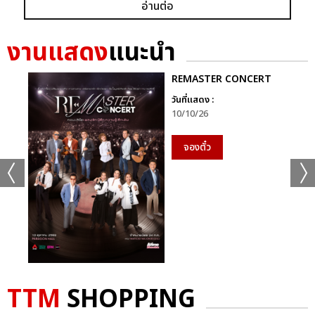
อ่านต่อ
ก็ยังคงอยู่ในหัวใจของแฟนเพลงเสมอไม่มีวันเปลี่ยน
นี่จึงไม่ใช่เพียงคอนเสิร์ตธรรมดา…แต่มันคือ “การเดินทางที่ไม่มีวัน
งานแสดง
แนะนำ
จบ” ของศิลปินผู้เป็นตำนานตัวจริงของวงการเพลงไทย ที่ยังคงสร้าง
แรงบันดาลใจและความสุขให้ผู้ฟังเสมอ
REMASTER CONCERT
วันที่แสดง :
ติดตามภาพบรรยากาศเพิ่มเติมได้ทุกช่องทางของ CHANGE2561
10/10/26
และ CHANGEshowbiz แล้วเจอกันใหม่กับ #คอนเสิร์ตพี่
ฉอดCHANGEshowbiz ที่พร้อมสร้างตำนานครั้งใหม่อีกครั้งเร็วๆ นี้
จองตั๋ว
อัลบั้ม
รูป
TTM
SHOPPING