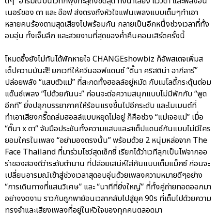
ดีๆ” อารมณ์บนเวทีก็พุ่งทะลุถึงขีดสุด ทั้งน้ำเสียง แววตา และพลังอิน
เนอร์ของ ดา และ อ๊อฟ ส่งตรงถึงหัวใจแฟนเพลงแบบเต็มๆทำเอา
หลายคนร้องตามสุดเสียงไปพร้อมกัน กลายเป็นอีกหนึ่งช่วงเวลาที่ทั้ง
อบอุ่น ทั้งเจ็บลึก และสวยงามที่สุดของค่ำคืนคอนเสิร์ตครั้งนี้
โหมดซึ้งยังไม่ทันได้พักหายใจ CHANGEshowbiz ก็อัพสเตจเพิ่มส
เต็ปความมันส์!! ยกเวทีให้ควีนออฟแดนซ์ “ติ๊นา คริสติน่า อากีลาร์”
ปล่อยพลัง “แสบตัวแม่” ที่สะกดทั้งฮอลล์อยู่หมัด กับเมโลดี้กระตุ้นต่อม
แด๊นซ์เพลง “ไปด้วยกันนะ” ก่อนจะต่อความสนุกแบบไม่มีพักกับ “พูด
อีกที” ยิ่งปลุกบรรยากาศให้ร้อนแรงขึ้นไปอีกระดับ และโมเมนต์ที่
ทำเอาเสียงกรี๊ดถล่มฮอลล์แบบหยุดไม่อยู่ ก็คือช่วง “แม่เจอแม่” เมื่อ
“ติ๊นา x ดา” จับมือประชันทั้งความแสบและสเต็ปแดนซ์กันแบบไม่มีใคร
ยอมใครในเพลง “อย่ามองตรงนั้น” พร้อมด้วย 2 หนุ่มหล่อจาก The
Face Thailand ที่มาร่วมโชว์สุดเซ็กซี่ เรียกได้ว่าเวทีลุกเป็นไฟจากออ
ร่าของสองดีว่าระดับตำนาน ที่ปล่อยเสน่ห์ใส่กันแบบเต็มแม็กซ์ ก่อนจะ
เปลี่ยนอารมณ์เข้าสู่ช่วงเวลาสุดอบอุ่นด้วยเพลงความหมายดีๆอย่าง
“การเดินทางที่แสนวิเศษ” และ “นาทีที่ยิ่งใหญ่” ที่ทั้งคู่ถ่ายทอดออกมา
อย่างงดงาม ราวกับถูกพาย้อนเวลากลับไปสู่ยุค 90s ที่เต็มไปด้วยความ
ทรงจำและเสียงเพลงที่อยู่ในหัวใจของทุกคนตลอดมา