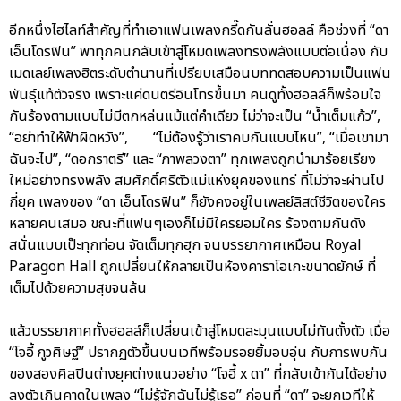
อีกหนึ่งไฮไลท์สำคัญที่ทำเอาแฟนเพลงกรี๊ดกันลั่นฮอลล์ คือช่วงที่ “ดา
เอ็นโดรฟิน” พาทุกคนกลับเข้าสู่โหมดเพลงทรงพลังแบบต่อเนื่อง กับ
เมดเลย์เพลงฮิตระดับตำนานที่เปรียบเสมือนบททดสอบความเป็นแฟน
พันธุ์แท้ตัวจริง เพราะแค่ดนตรีอินโทรขึ้นมา คนดูทั้งฮอลล์ก็พร้อมใจ
กันร้องตามแบบไม่มีตกหล่นแม้แต่คำเดียว ไม่ว่าจะเป็น “น้ำเต็มแก้ว”,
“อย่าทำให้ฟ้าผิดหวัง”, “ไม่ต้องรู้ว่าเราคบกันแบบไหน”, “เมื่อเขามา
ฉันจะไป”, “ดอกราตรี” และ “ภาพลวงตา” ทุกเพลงถูกนำมาร้อยเรียง
ใหม่อย่างทรงพลัง สมศักดิ์ศรีตัวแม่แห่งยุคของแทร่ ที่ไม่ว่าจะผ่านไป
กี่ยุค เพลงของ “ดา เอ็นโดรฟิน” ก็ยังคงอยู่ในเพลย์ลิสต์ชีวิตของใคร
หลายคนเสมอ ขณะที่แฟนๆเองก็ไม่มีใครยอมใคร ร้องตามกันดัง
สนั่นแบบเป๊ะทุกท่อน จัดเต็มทุกฮุก จนบรรยากาศเหมือน Royal
Paragon Hall ถูกเปลี่ยนให้กลายเป็นห้องคาราโอเกะขนาดยักษ์ ที่
เต็มไปด้วยความสุขจนล้น
แล้วบรรยากาศทั้งฮอลล์ก็เปลี่ยนเข้าสู่โหมดละมุนแบบไม่ทันตั้งตัว เมื่อ
“โจอี้ ภูวศิษฐ์” ปรากฏตัวขึ้นบนเวทีพร้อมรอยยิ้มอบอุ่น กับการพบกัน
ของสองศิลปินต่างยุคต่างแนวอย่าง “โจอี้ x ดา” ที่กลับเข้ากันได้อย่าง
ลงตัวเกินคาดในเพลง “ไม่รู้จักฉันไม่รู้เธอ” ก่อนที่ “ดา” จะยกเวทีให้