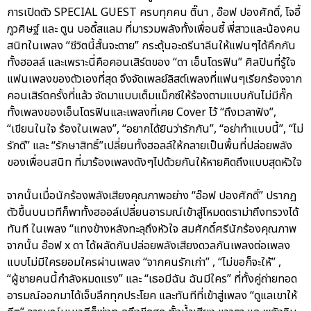
การเปิดตัว SPECIAL GUEST ครบทุกคน ติ๊นา , อ๊อฟ ปองศักดิ์, โจอี้
ภูวศิษฐ์ และ ตูน บอดี้สแลม ที่มารวมพลังทั้งเพื่อนซี้ พี่สาวและน้องคน
สนิทในเพลง “ชีวิตนี้สั้นจะตาย” กระตุ้นอะดรีนาลีนให้แฟนๆได้คึกกัน
ทั้งฮอลล์ และเพราะนี่คือคอนเสิร์ตของ “ดา เอ็นโดรฟิน” ศิลปินที่รู้ใจ
แฟนเพลงของตัวเองที่สุด จึงจัดเพลย์ลิสต์เพลงที่แฟนๆเรียกร้องจาก
คอนเสิร์ตครั้งที่แล้ว จัดมาแบบเต็มแม็กซ์ให้ร้องตามแบบกันไม่มีกั๊ก
ทั้งเพลงของเอ็นโดรฟินและเพลงที่เคย Cover ไว้ “ถึงเวลาฟัง”,
“เขียนในใจ ร้องในเพลง”, “อยากได้ยินว่ารักกัน”, “อย่าทำแบบนี้”, “ไม่
รักดี” และ “รักษาสิทธิ์”เปลี่ยนทั้งฮอลล์ให้กลายเป็นพื้นที่ปล่อยพลัง
ของเพื่อนสนิท ที่มาร้องเพลงดังๆไปด้วยกันให้หายคิดถึงแบบสุดหัวใจ
จากนั้นเมื่อนักร้องพลังเสียงคุณภาพอย่าง “อ๊อฟ ปองศักดิ์” ปรากฏ
ตัวขึ้นบนเวทีก็พาทั้งฮออล์เปลี่ยนอารมณ์เข้าสู่โหมดดราม่าถึงทรวงได้
ทันที ในเพลง “แทงข้างหลังทะลุถึงหัวใจ สมศักดิ์ศรีนักร้องคุณภาพ
จากนั้น อ๊อฟ x ดา ได้ผลัดกันปล่อยพลังเสียงดวลกันเพลงต่อเพลง
แบบไม่มีใครยอมใครผ่านเพลง “จากคนรักเก่า” , “ไม่ขอก็จะให้” ,
“ผู้ชายคนนี้กำลังหมดแรง” และ “เธอมีฉัน ฉันมีใคร” ที่ทั้งคู่ถ่ายทอด
อารมณ์ออกมาได้เจ็บลึกทุกประโยค และทันทีที่เข้าสู่เพลง “ดูแลเขาให้