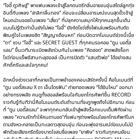
“โจอี้ ภูวศิษฐ์” พาแฟนเพลงเข้าสู่โลกดนตรีกลิ่นอายอบอุ่นสไตล์ลูกทุ่ง
อินดี้กับเพลง “สาลิกาลิ้นทอง” ก่อนจะเปลี่ยนอารมณ์แบบสุดขั้วเข้าสู่
โหมดม่วนจอยในเพลง “เสี่ยว” ที่ปลุกความสนุกให้ทุกคนลุกขึ้นเต้น
แบบไม่รู้ตัวเท่านั้นยังไม่พอ “โจอี้” ยังงัดโชว์เซิ้งไฟแล่บพร้อมกับดีด
พิณคู่ใจในเพลงฮิต “สัญญาเดือนหก” ก่อนปิดฉากโมเมนต์ช่วงนี้เมื่อ
“ดา” ชวน “โจอี้” และ SECRET GUEST ที่ทุกคนรอคอย “ตูน บอดี้ส
แลม” ขึ้นเวทีมาระเบิดพลังร่วมกันในเพลง “คิดฮอด” สาดพลังร็อก
โชว์ท่อนแร็พอีสานทะลุฮอลล์ เป็นการปิดตัว “แสบตัวพ่อ” ได้อย่างสม
ศักดิ์ศรีและสะใจทุกคน!
อีกหนึ่งช่วงเวลาที่กลายเป็นภาพจำของคอนเสิร์ตครั้งนี้ คือโมเมนต์ที่
“ตูน บอดี้สแลม X ดา เอ็นโดรฟิน” ถ่ายทอดเพลง “ได้ยินไหม” ออกมา
อย่างทรงพลัง คนดูทั้งฮอลล์พร้อมใจกันยกโทรศัพท์ขึ้น RECORD
ราวกับรู้ทันทีว่านี่คือโมเมนต์ระดับตำนานที่จะถูกพูดถึงไปอีกนาน ก่อน
ที่ “ตูน บอดี้สแลม” จะพาทุกคนกลับเข้าสู่พลังร็อกแบบเต็มพิกัดผ่าน
เพลง “ความรักทำให้คนตาบอด”ที่แฟนๆต่างพร้อมใจยกโทรศัพท์โบก
ตามจังหวะกลายเป็นทะเลดาวสุดอบอุ่น ก่อนจะพุ่งอารมณ์ต่อแบบไม่มี
พักด้วยเสียงกรีดร้องบาดใจสมชื่อเพลง “ยาพิษ” ราวกับทุกคนย้อน