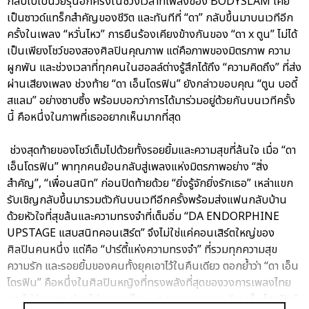
กลับไปเป็นวัยรุ่นอีกครั้งในช่วงเวลาที่เพลงของ BODYSLAM เคย
เป็นซาวด์แทร็กสำคัญของชีวิต และทันทีที่ “ดา” กลับขึ้นมาบนเวทีอีก
ครั้งในเพลง “หวั่นไหว” การยืนร้องเคียงข้างกันของ “ดา x ตูน” ไม่ได้
เป็นเพียงโชว์ของสองศิลปินคุณภาพ แต่คือภาพของมิตรภาพ ความ
ผูกพัน และช่วงเวลาที่ทุกคนในฮอลล์ต่างรู้สึกได้ถึง “ความคิดถึง” ที่ส่ง
ผ่านเสียงเพลง ช่วงท้าย “ดา เอ็นโดรฟิน” ยังกล่าวขอบคุณ “ตูน บอดี้
สแลม” อย่างซาบซึ้ง พร้อมบอกว่าการได้มาร่วมอยู่ด้วยกันบนเวทีครั้ง
นี้ คือหนึ่งในภาพที่เธออยากเห็นมากที่สุด
ช่วงสุดท้ายของโชว์เต็มไปด้วยทั้งรอยยิ้มและความสุขที่ล้นใจ เมื่อ “ดา
เอ็นโดรฟิน” พาทุกคนย้อนกลับสู่เพลงแห่งมิตรภาพอย่าง “สิ่ง
สำคัญ”, “เพื่อนสนิท” ก่อนปิดท้ายด้วย “ยิ่งรู้จักยิ่งรักเธอ” เหล่าแขก
รับเชิญกลับขึ้นมารวมตัวกันบนเวทีอีกครั้งพร้อมส่งแฟนกลับบ้าน
ด้วยหัวใจที่สุขล้นและความทรงจำที่เต็มอิ่ม “DA ENDORPHINE
UPSTAGE แสบสนิทคอนเสิร์ต” จึงไม่ใช่แค่คอนเสิร์ตใหญ่ของ
ศิลปินคนหนึ่ง แต่คือ “ปาร์ตี้แห่งความทรงจำ” ที่รวมทุกความสุข
ความรัก และรอยยิ้มของคนทั้งยุคเอาไว้ในคืนเดียว ตอกย้ำว่า “ดา เอ็น
โดรฟิน” คือหนึ่งในศิลปินหญิงที่ทรงพลังที่สุดของวงการเพลงไทย
และไม่ว่าเวลาจะผ่านไปนานแค่ไหน…ทุกบทเพลงของ “ดา เอ็นโดรฟิน”