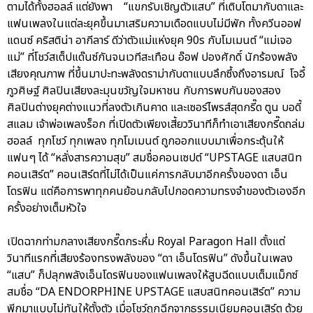
ตามได้ทั้งฮอลล์ แต่ยังพา “แขกรับเชิญตัวแสบ” ที่เติบโตมากับดาและ
แฟนเพลงในแต่ละยุคขึ้นมาเสริมความเดือดแบบไม่มีพัก ทั้งควีนออฟ
แดนซ์ คริสติน่า อากีลาร์ ดีว่าตัวแม่แห่งยุค 90s กับโมเมนต์ “แม่เจอ
แม่” ที่โชว์สเต็ปแด๊นซ์กันจนเวทีสะเทือน อ๊อฟ ปองศักดิ์ นักร้องพลัง
เสียงคุณภาพ ที่ขึ้นมาปะทะพลังดราม่ากับดาแบบลึกซึ้งถึงอารมณ์ โจอี้
ภูวศิษฐ์ ศิลปินเสียงละมุนขวัญใจมหาชน กับการพบกันของสอง
ศิลปินต่างยุคต่างแนวที่ลงตัวเกินคาด และเซอร์ไพรส์สุดกรี๊ด ตูน บอดี้
สแลม เจ้าพ่อเพลงร็อก ที่เปิดตัวเพียงเสี้ยววินาทีก็ทำเอาเสียงกรี๊ดถล่ม
ฮอลล์ ทุกโชว์ ทุกเพลง ทุกโมเมนต์ ถูกออกแบบมาเพื่อกระตุ้นให้
แฟนๆ ได้ “หลั่งสารความสุข” สมชื่อคอนเซปต์ “UPSTAGE แสบสนิท
คอนเสิร์ต” คอนเสิร์ตที่ไม่ได้เป็นแค่การกลับมาอีกครั้งของดา เอ็น
โดรฟิน แต่คือการพาทุกคนย้อนกลับไปกอดความทรงจำของตัวเองอีก
ครั้งอย่างเต็มหัวใจ
เปิดฉากท่ามกลางเสียงกรี๊ดกระหึ่ม Royal Paragon Hall ตั้งแต่
วินาทีแรกที่เสียงร้องทรงพลังของ “ดา เอ็นโดรฟิน” ดังขึ้นในเพลง
“แสบ” ก็ปลุกพลังเอ็นโดรฟินของแฟนเพลงให้สูบฉีดแบบเต็มแม็กซ์
สมชื่อ “DA ENDORPHINE UPSTAGE แสบสนิทคอนเสิร์ต” ความ
พีกมาแบบไม่ทันให้ตั้งตัว เมื่อโชว์ถูกฉีกจากธรรมเนียมคอนเสิร์ต ด้วย