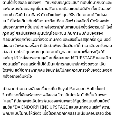
ตามได้ทั้งฮอลล์ แต่ยังพา “แขกรับเชิญตัวแสบ” ที่เติบโตมากับดาและ
แฟนเพลงในแต่ละยุคขึ้นมาเสริมความเดือดแบบไม่มีพัก ทั้งควีนออฟ
แดนซ์ คริสติน่า อากีลาร์ ดีว่าตัวแม่แห่งยุค 90s กับโมเมนต์ “แม่เจอ
แม่” ที่โชว์สเต็ปแด๊นซ์กันจนเวทีสะเทือน อ๊อฟ ปองศักดิ์ นักร้องพลัง
เสียงคุณภาพ ที่ขึ้นมาปะทะพลังดราม่ากับดาแบบลึกซึ้งถึงอารมณ์ โจอี้
ภูวศิษฐ์ ศิลปินเสียงละมุนขวัญใจมหาชน กับการพบกันของสอง
ศิลปินต่างยุคต่างแนวที่ลงตัวเกินคาด และเซอร์ไพรส์สุดกรี๊ด ตูน บอดี้
สแลม เจ้าพ่อเพลงร็อก ที่เปิดตัวเพียงเสี้ยววินาทีก็ทำเอาเสียงกรี๊ดถล่ม
ฮอลล์ ทุกโชว์ ทุกเพลง ทุกโมเมนต์ ถูกออกแบบมาเพื่อกระตุ้นให้
แฟนๆ ได้ “หลั่งสารความสุข” สมชื่อคอนเซปต์ “UPSTAGE แสบสนิท
คอนเสิร์ต” คอนเสิร์ตที่ไม่ได้เป็นแค่การกลับมาอีกครั้งของดา เอ็น
โดรฟิน แต่คือการพาทุกคนย้อนกลับไปกอดความทรงจำของตัวเองอีก
ครั้งอย่างเต็มหัวใจ
เปิดฉากท่ามกลางเสียงกรี๊ดกระหึ่ม Royal Paragon Hall ตั้งแต่
วินาทีแรกที่เสียงร้องทรงพลังของ “ดา เอ็นโดรฟิน” ดังขึ้นในเพลง
“แสบ” ก็ปลุกพลังเอ็นโดรฟินของแฟนเพลงให้สูบฉีดแบบเต็มแม็กซ์
สมชื่อ “DA ENDORPHINE UPSTAGE แสบสนิทคอนเสิร์ต” ความ
พีกมาแบบไม่ทันให้ตั้งตัว เมื่อโชว์ถูกฉีกจากธรรมเนียมคอนเสิร์ต ด้วย