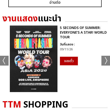
อ่านต่อ
ก็ยังคงอยู่ในหัวใจของแฟนเพลงเสมอไม่มีวันเปลี่ยน
นี่จึงไม่ใช่เพียงคอนเสิร์ตธรรมดา…แต่มันคือ “การเดินทางที่ไม่มีวัน
งานแสดง
แนะนำ
จบ” ของศิลปินผู้เป็นตำนานตัวจริงของวงการเพลงไทย ที่ยังคงสร้าง
แรงบันดาลใจและความสุขให้ผู้ฟังเสมอ
5 SECONDS OF SUMMER:
EVERYONE’S A STAR! WORLD
TOUR
ติดตามภาพบรรยากาศเพิ่มเติมได้ทุกช่องทางของ CHANGE2561
และ CHANGEshowbiz แล้วเจอกันใหม่กับ #คอนเสิร์ตพี่
วันที่แสดง :
ฉอดCHANGEshowbiz ที่พร้อมสร้างตำนานครั้งใหม่อีกครั้งเร็วๆ นี้
09/11/26
จองตั๋ว
อัลบั้ม
รูป
TTM
SHOPPING