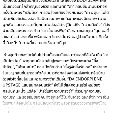
กลับไปเป็นวัยรุ่นอีกครั้งในช่วงเวลาที่เพลงของ BODYSLAM เคย
เป็นซาวด์แทร็กสำคัญของชีวิต และทันทีที่ “ดา” กลับขึ้นมาบนเวทีอีก
ครั้งในเพลง “หวั่นไหว” การยืนร้องเคียงข้างกันของ “ดา x ตูน” ไม่ได้
เป็นเพียงโชว์ของสองศิลปินคุณภาพ แต่คือภาพของมิตรภาพ ความ
ผูกพัน และช่วงเวลาที่ทุกคนในฮอลล์ต่างรู้สึกได้ถึง “ความคิดถึง” ที่ส่ง
ผ่านเสียงเพลง ช่วงท้าย “ดา เอ็นโดรฟิน” ยังกล่าวขอบคุณ “ตูน บอดี้
สแลม” อย่างซาบซึ้ง พร้อมบอกว่าการได้มาร่วมอยู่ด้วยกันบนเวทีครั้ง
นี้ คือหนึ่งในภาพที่เธออยากเห็นมากที่สุด
ช่วงสุดท้ายของโชว์เต็มไปด้วยทั้งรอยยิ้มและความสุขที่ล้นใจ เมื่อ “ดา
เอ็นโดรฟิน” พาทุกคนย้อนกลับสู่เพลงแห่งมิตรภาพอย่าง “สิ่ง
สำคัญ”, “เพื่อนสนิท” ก่อนปิดท้ายด้วย “ยิ่งรู้จักยิ่งรักเธอ” เหล่าแขก
รับเชิญกลับขึ้นมารวมตัวกันบนเวทีอีกครั้งพร้อมส่งแฟนกลับบ้าน
ด้วยหัวใจที่สุขล้นและความทรงจำที่เต็มอิ่ม “DA ENDORPHINE
UPSTAGE แสบสนิทคอนเสิร์ต” จึงไม่ใช่แค่คอนเสิร์ตใหญ่ของ
ศิลปินคนหนึ่ง แต่คือ “ปาร์ตี้แห่งความทรงจำ” ที่รวมทุกความสุข
ความรัก และรอยยิ้มของคนทั้งยุคเอาไว้ในคืนเดียว ตอกย้ำว่า “ดา เอ็น
โดรฟิน” คือหนึ่งในศิลปินหญิงที่ทรงพลังที่สุดของวงการเพลงไทย
และไม่ว่าเวลาจะผ่านไปนานแค่ไหน…ทุกบทเพลงของ “ดา เอ็นโดรฟิน”