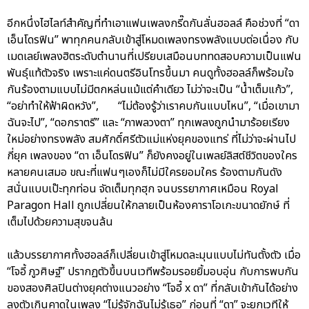
อีกหนึ่งไฮไลท์สำคัญที่ทำเอาแฟนเพลงกรี๊ดกันลั่นฮอลล์ คือช่วงที่ “ดา
เอ็นโดรฟิน” พาทุกคนกลับเข้าสู่โหมดเพลงทรงพลังแบบต่อเนื่อง กับ
เมดเลย์เพลงฮิตระดับตำนานที่เปรียบเสมือนบททดสอบความเป็นแฟน
พันธุ์แท้ตัวจริง เพราะแค่ดนตรีอินโทรขึ้นมา คนดูทั้งฮอลล์ก็พร้อมใจ
กันร้องตามแบบไม่มีตกหล่นแม้แต่คำเดียว ไม่ว่าจะเป็น “น้ำเต็มแก้ว”,
“อย่าทำให้ฟ้าผิดหวัง”, “ไม่ต้องรู้ว่าเราคบกันแบบไหน”, “เมื่อเขามา
ฉันจะไป”, “ดอกราตรี” และ “ภาพลวงตา” ทุกเพลงถูกนำมาร้อยเรียง
ใหม่อย่างทรงพลัง สมศักดิ์ศรีตัวแม่แห่งยุคของแทร่ ที่ไม่ว่าจะผ่านไป
กี่ยุค เพลงของ “ดา เอ็นโดรฟิน” ก็ยังคงอยู่ในเพลย์ลิสต์ชีวิตของใคร
หลายคนเสมอ ขณะที่แฟนๆเองก็ไม่มีใครยอมใคร ร้องตามกันดัง
สนั่นแบบเป๊ะทุกท่อน จัดเต็มทุกฮุก จนบรรยากาศเหมือน Royal
Paragon Hall ถูกเปลี่ยนให้กลายเป็นห้องคาราโอเกะขนาดยักษ์ ที่
เต็มไปด้วยความสุขจนล้น
แล้วบรรยากาศทั้งฮอลล์ก็เปลี่ยนเข้าสู่โหมดละมุนแบบไม่ทันตั้งตัว เมื่อ
“โจอี้ ภูวศิษฐ์” ปรากฏตัวขึ้นบนเวทีพร้อมรอยยิ้มอบอุ่น กับการพบกัน
ของสองศิลปินต่างยุคต่างแนวอย่าง “โจอี้ x ดา” ที่กลับเข้ากันได้อย่าง
ลงตัวเกินคาดในเพลง “ไม่รู้จักฉันไม่รู้เธอ” ก่อนที่ “ดา” จะยกเวทีให้