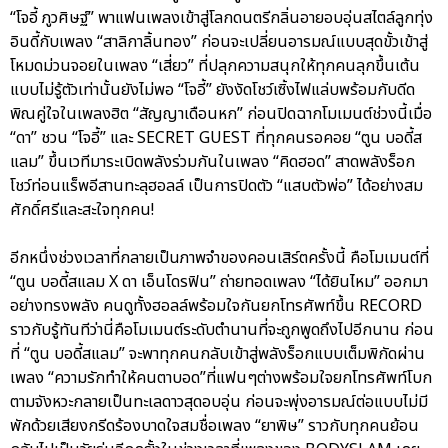
“โจอี้ ภูวศิษฐ์” พาแฟนเพลงเข้าสู่โลกดนตรีกลิ่นอายอบอุ่นสไตล์ลูกทุ่ง
อินดี้กับเพลง “สาลิกาลิ้นทอง” ก่อนจะเปลี่ยนอารมณ์แบบสุดขั้วเข้าสู่
โหมดม่วนจอยในเพลง “เสี่ยว” ที่ปลุกความสนุกให้ทุกคนลุกขึ้นเต้น
แบบไม่รู้ตัวเท่านั้นยังไม่พอ “โจอี้” ยังงัดโชว์เซิ้งไฟแล่บพร้อมกับดีด
พิณคู่ใจในเพลงฮิต “สัญญาเดือนหก” ก่อนปิดฉากโมเมนต์ช่วงนี้เมื่อ
“ดา” ชวน “โจอี้” และ SECRET GUEST ที่ทุกคนรอคอย “ตูน บอดี้ส
แลม” ขึ้นเวทีมาระเบิดพลังร่วมกันในเพลง “คิดฮอด” สาดพลังร็อก
โชว์ท่อนแร็พอีสานทะลุฮอลล์ เป็นการปิดตัว “แสบตัวพ่อ” ได้อย่างสม
ศักดิ์ศรีและสะใจทุกคน!
อีกหนึ่งช่วงเวลาที่กลายเป็นภาพจำของคอนเสิร์ตครั้งนี้ คือโมเมนต์ที่
“ตูน บอดี้สแลม X ดา เอ็นโดรฟิน” ถ่ายทอดเพลง “ได้ยินไหม” ออกมา
อย่างทรงพลัง คนดูทั้งฮอลล์พร้อมใจกันยกโทรศัพท์ขึ้น RECORD
ราวกับรู้ทันทีว่านี่คือโมเมนต์ระดับตำนานที่จะถูกพูดถึงไปอีกนาน ก่อน
ที่ “ตูน บอดี้สแลม” จะพาทุกคนกลับเข้าสู่พลังร็อกแบบเต็มพิกัดผ่าน
เพลง “ความรักทำให้คนตาบอด”ที่แฟนๆต่างพร้อมใจยกโทรศัพท์โบก
ตามจังหวะกลายเป็นทะเลดาวสุดอบอุ่น ก่อนจะพุ่งอารมณ์ต่อแบบไม่มี
พักด้วยเสียงกรีดร้องบาดใจสมชื่อเพลง “ยาพิษ” ราวกับทุกคนย้อน