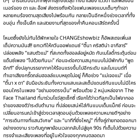
ดีๆ” อารมณ์บนเวทีก็พุ่งทะลุถึงขีดสุด ทั้งน้ำเสียง แววตา และพลังอิน
เนอร์ของ ดา และ อ๊อฟ ส่งตรงถึงหัวใจแฟนเพลงแบบเต็มๆทำเอา
หลายคนร้องตามสุดเสียงไปพร้อมกัน กลายเป็นอีกหนึ่งช่วงเวลาที่ทั้ง
อบอุ่น ทั้งเจ็บลึก และสวยงามที่สุดของค่ำคืนคอนเสิร์ตครั้งนี้
โหมดซึ้งยังไม่ทันได้พักหายใจ CHANGEshowbiz ก็อัพสเตจเพิ่มส
เต็ปความมันส์!! ยกเวทีให้ควีนออฟแดนซ์ “ติ๊นา คริสติน่า อากีลาร์”
ปล่อยพลัง “แสบตัวแม่” ที่สะกดทั้งฮอลล์อยู่หมัด กับเมโลดี้กระตุ้นต่อม
แด๊นซ์เพลง “ไปด้วยกันนะ” ก่อนจะต่อความสนุกแบบไม่มีพักกับ “พูด
อีกที” ยิ่งปลุกบรรยากาศให้ร้อนแรงขึ้นไปอีกระดับ และโมเมนต์ที่
ทำเอาเสียงกรี๊ดถล่มฮอลล์แบบหยุดไม่อยู่ ก็คือช่วง “แม่เจอแม่” เมื่อ
“ติ๊นา x ดา” จับมือประชันทั้งความแสบและสเต็ปแดนซ์กันแบบไม่มีใคร
ยอมใครในเพลง “อย่ามองตรงนั้น” พร้อมด้วย 2 หนุ่มหล่อจาก The
Face Thailand ที่มาร่วมโชว์สุดเซ็กซี่ เรียกได้ว่าเวทีลุกเป็นไฟจากออ
ร่าของสองดีว่าระดับตำนาน ที่ปล่อยเสน่ห์ใส่กันแบบเต็มแม็กซ์ ก่อนจะ
เปลี่ยนอารมณ์เข้าสู่ช่วงเวลาสุดอบอุ่นด้วยเพลงความหมายดีๆอย่าง
“การเดินทางที่แสนวิเศษ” และ “นาทีที่ยิ่งใหญ่” ที่ทั้งคู่ถ่ายทอดออกมา
อย่างงดงาม ราวกับถูกพาย้อนเวลากลับไปสู่ยุค 90s ที่เต็มไปด้วยความ
ทรงจำและเสียงเพลงที่อยู่ในหัวใจของทุกคนตลอดมา