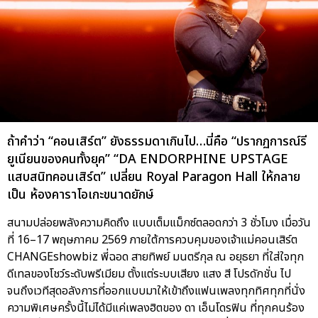
ถ้าคำว่า “คอนเสิร์ต” ยังธรรมดาเกินไป…นี่คือ “ปรากฏการณ์รี
ยูเนียนของคนทั้งยุค” “DA ENDORPHINE UPSTAGE
แสบสนิทคอนเสิร์ต” เปลี่ยน Royal Paragon Hall ให้กลาย
เป็น ห้องคาราโอเกะขนาดยักษ์
สนามปล่อยพลังความคิดถึง แบบเต็มแม็กซ์ตลอดกว่า 3 ชั่วโมง เมื่อวัน
ที่ 16–17 พฤษภาคม 2569 ภายใต้การควบคุมของเจ้าแม่คอนเสิร์ต
CHANGEshowbiz พี่ฉอด สายทิพย์ มนตรีกุล ณ อยุธยา ที่ใส่ใจทุก
ดีเทลของโชว์ระดับพรีเมียม ตั้งแต่ระบบเสียง แสง สี โปรดักชั่น ไป
จนถึงเวทีสุดอลังการที่ออกแบบมาให้เข้าถึงแฟนเพลงทุกทิศทุกที่นั่ง
ความพิเศษครั้งนี้ไม่ได้มีแค่เพลงฮิตของ ดา เอ็นโดรฟิน ที่ทุกคนร้อง