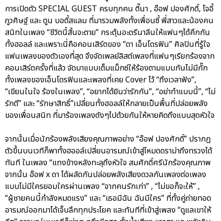
การเปิดตัว SPECIAL GUEST ครบทุกคน ติ๊นา , อ๊อฟ ปองศักดิ์, โจอี้
ภูวศิษฐ์ และ ตูน บอดี้สแลม ที่มารวมพลังทั้งเพื่อนซี้ พี่สาวและน้องคน
สนิทในเพลง “ชีวิตนี้สั้นจะตาย” กระตุ้นอะดรีนาลีนให้แฟนๆได้คึกกัน
ทั้งฮอลล์ และเพราะนี่คือคอนเสิร์ตของ “ดา เอ็นโดรฟิน” ศิลปินที่รู้ใจ
แฟนเพลงของตัวเองที่สุด จึงจัดเพลย์ลิสต์เพลงที่แฟนๆเรียกร้องจาก
คอนเสิร์ตครั้งที่แล้ว จัดมาแบบเต็มแม็กซ์ให้ร้องตามแบบกันไม่มีกั๊ก
ทั้งเพลงของเอ็นโดรฟินและเพลงที่เคย Cover ไว้ “ถึงเวลาฟัง”,
“เขียนในใจ ร้องในเพลง”, “อยากได้ยินว่ารักกัน”, “อย่าทำแบบนี้”, “ไม่
รักดี” และ “รักษาสิทธิ์”เปลี่ยนทั้งฮอลล์ให้กลายเป็นพื้นที่ปล่อยพลัง
ของเพื่อนสนิท ที่มาร้องเพลงดังๆไปด้วยกันให้หายคิดถึงแบบสุดหัวใจ
จากนั้นเมื่อนักร้องพลังเสียงคุณภาพอย่าง “อ๊อฟ ปองศักดิ์” ปรากฏ
ตัวขึ้นบนเวทีก็พาทั้งฮออล์เปลี่ยนอารมณ์เข้าสู่โหมดดราม่าถึงทรวงได้
ทันที ในเพลง “แทงข้างหลังทะลุถึงหัวใจ สมศักดิ์ศรีนักร้องคุณภาพ
จากนั้น อ๊อฟ x ดา ได้ผลัดกันปล่อยพลังเสียงดวลกันเพลงต่อเพลง
แบบไม่มีใครยอมใครผ่านเพลง “จากคนรักเก่า” , “ไม่ขอก็จะให้” ,
“ผู้ชายคนนี้กำลังหมดแรง” และ “เธอมีฉัน ฉันมีใคร” ที่ทั้งคู่ถ่ายทอด
อารมณ์ออกมาได้เจ็บลึกทุกประโยค และทันทีที่เข้าสู่เพลง “ดูแลเขาให้