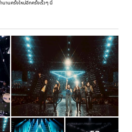
ครั้งใหม่อีกครั้งเร็วๆ นี้