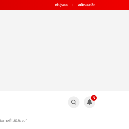
เข้าสู่ระบบ
สมัครสมาชิก
N
ทางที่ไม่มีวันจบ”