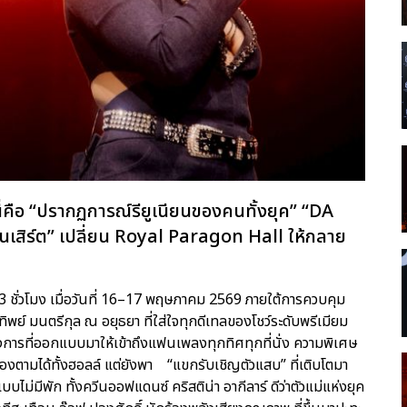
ี่คือ “ปรากฏการณ์รียูเนียนของคนทั้งยุค” “DA
์ต” เปลี่ยน Royal Paragon Hall ให้กลาย
 ชั่วโมง เมื่อวันที่ 16–17 พฤษภาคม 2569 ภายใต้การควบคุม
์ มนตรีกุล ณ อยุธยา ที่ใส่ใจทุกดีเทลของโชว์ระดับพรีเมียม
ลังการที่ออกแบบมาให้เข้าถึงแฟนเพลงทุกทิศทุกที่นั่ง ความพิเศษ
นร้องตามได้ทั้งฮอลล์ แต่ยังพา “แขกรับเชิญตัวแสบ” ที่เติบโตมา
่มีพัก ทั้งควีนออฟแดนซ์ คริสติน่า อากีลาร์ ดีว่าตัวแม่แห่งยุค