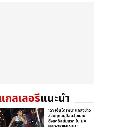
แกลเลอรี
แนะนำ
'ดา เอ็นโดรฟิน' แถลงข่าว
ชวนทุกคนย้อนวัยแสบ
ตั้งแต่อัลบั้มแรก ใน DA
ENDORPHINE U...