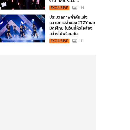
งาน “MR.KILL...
EXCLUSIVE
: 14
ประมวลภาพค่ำคืนแห่ง
ความทรงจำของ ITZY และ
มิดจีไทย ในวันที่หัวใจส่อง
สว่างไปพร้อมกัน
EXCLUSIVE
: 11