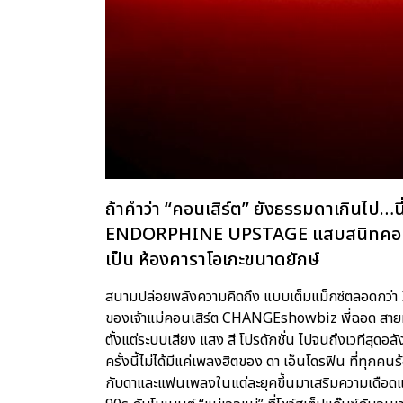
ถ้าคำว่า “คอนเสิร์ต” ยังธรรมดาเกินไป…น
ENDORPHINE UPSTAGE แสบสนิทคอนเสิร
เป็น ห้องคาราโอเกะขนาดยักษ์
สนามปล่อยพลังความคิดถึง แบบเต็มแม็กซ์ตลอดกว่า 3
ของเจ้าแม่คอนเสิร์ต CHANGEshowbiz พี่ฉอด สายทิพย
ตั้งแต่ระบบเสียง แสง สี โปรดักชั่น ไปจนถึงเวทีสุดอ
ครั้งนี้ไม่ได้มีแค่เพลงฮิตของ ดา เอ็นโดรฟิน ที่ทุกค
กับดาและแฟนเพลงในแต่ละยุคขึ้นมาเสริมความเดือดแบบไม