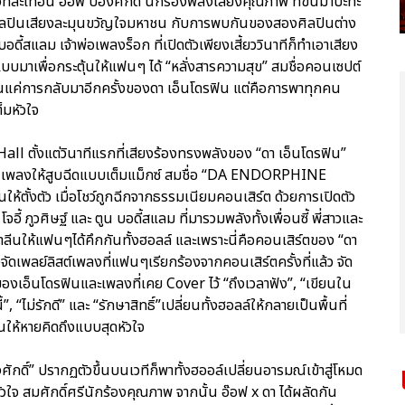
วทีสะเทือน อ๊อฟ ปองศักดิ์ นักร้องพลังเสียงคุณภาพ ที่ขึ้นมาปะทะ
ฐ์ ศิลปินเสียงละมุนขวัญใจมหาชน กับการพบกันของสองศิลปินต่าง
อดี้สแลม เจ้าพ่อเพลงร็อก ที่เปิดตัวเพียงเสี้ยววินาทีก็ทำเอาเสียง
บบมาเพื่อกระตุ้นให้แฟนๆ ได้ “หลั่งสารความสุข” สมชื่อคอนเซปต์
็นแค่การกลับมาอีกครั้งของดา เอ็นโดรฟิน แต่คือการพาทุกคน
็มหัวใจ
ll ตั้งแต่วินาทีแรกที่เสียงร้องทรงพลังของ “ดา เอ็นโดรฟิน”
ฟนเพลงให้สูบฉีดแบบเต็มแม็กซ์ สมชื่อ “DA ENDORPHINE
ั้งตัว เมื่อโชว์ถูกฉีกจากธรรมเนียมคอนเสิร์ต ด้วยการเปิดตัว
 ภูวศิษฐ์ และ ตูน บอดี้สแลม ที่มารวมพลังทั้งเพื่อนซี้ พี่สาวและ
าลีนให้แฟนๆได้คึกกันทั้งฮอลล์ และเพราะนี่คือคอนเสิร์ตของ “ดา
งจัดเพลย์ลิสต์เพลงที่แฟนๆเรียกร้องจากคอนเสิร์ตครั้งที่แล้ว จัด
ของเอ็นโดรฟินและเพลงที่เคย Cover ไว้ “ถึงเวลาฟัง”, “เขียนใน
 “ไม่รักดี” และ “รักษาสิทธิ์”เปลี่ยนทั้งฮอลล์ให้กลายเป็นพื้นที่
นให้หายคิดถึงแบบสุดหัวใจ
ักดิ์” ปรากฏตัวขึ้นบนเวทีก็พาทั้งฮออล์เปลี่ยนอารมณ์เข้าสู่โหมด
วใจ สมศักดิ์ศรีนักร้องคุณภาพ จากนั้น อ๊อฟ x ดา ได้ผลัดกัน