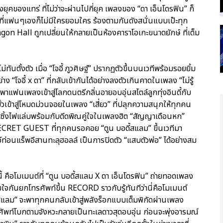
ยุคของแทร่ ที่ไม่ว่าจะผ่านไปกี่ยุค เพลงของ “ดา เอ็นโดรฟิน” ก็
ี่แฟนๆเองก็ไม่มีใครยอมใคร ร้องตามกันดังสนั่นแบบเป๊ะทุก
on Hall ถูกเปลี่ยนให้กลายเป็นห้องคาราโอเกะขนาดยักษ์ ที่เต็ม
ันตั้งตัว เมื่อ “โจอี้ ภูวศิษฐ์” ปรากฏตัวขึ้นบนเวทีพร้อมรอยยิ้ม
โจอี้ x ดา” ที่กลับเข้ากันได้อย่างลงตัวเกินคาดในเพลง “ไม่รู้
ษฐ์” พาแฟนเพลงเข้าสู่โลกดนตรีกลิ่นอายอบอุ่นสไตล์ลูกทุ่งอินดี้กับ
วเข้าสู่โหมดม่วนจอยในเพลง “เสี่ยว” ที่ปลุกความสนุกให้ทุกคน
ัดโชว์เซิ้งไฟแล่บพร้อมกับดีดพิณคู่ใจในเพลงฮิต “สัญญาเดือนหก”
ะ SECRET GUEST ที่ทุกคนรอคอย “ตูน บอดี้สแลม” ขึ้นเวทีมา
ท่อนแร็พอีสานทะลุฮอลล์ เป็นการปิดตัว “แสบตัวพ่อ” ได้อย่างสม
ี้ คือโมเมนต์ที่ “ตูน บอดี้สแลม X ดา เอ็นโดรฟิน” ถ่ายทอดเพลง
จกันยกโทรศัพท์ขึ้น RECORD ราวกับรู้ทันทีว่านี่คือโมเมนต์
ี้สแลม” จะพาทุกคนกลับเข้าสู่พลังร็อกแบบเต็มพิกัดผ่านเพลง
พท์โบกตามจังหวะกลายเป็นทะเลดาวสุดอบอุ่น ก่อนจะพุ่งอารมณ์