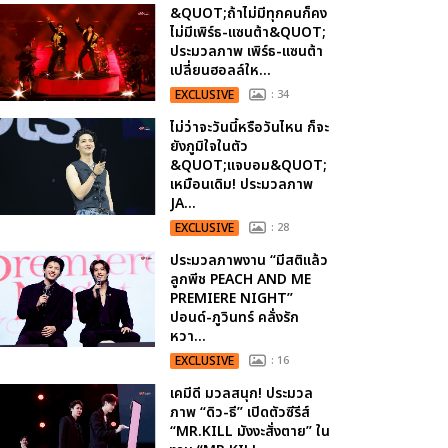
&QUOT;ถ้าไม่มีทุกคนก็คง
ไม่มีเพิร์ธ-แซนต้า&QUOT;
ประมวลภาพ เพิร์ธ-แซนต้า
เปลี่ยนฮอลล์ให...
EXCLUSIVE
: 34
ไม่ว่าจะวันนี้หรือวันไหน ก็จะ
ยังภูมิใจในตัว
&QUOT;แจบอม&QUOT;
เหมือนเดิม! ประมวลภาพ
JA...
EXCLUSIVE
: 28
ประมวลภาพงาน “มีสติแล้ว
ลูกพีช PEACH AND ME
PREMIERE NIGHT”
ปอนด์-ภูวินทร์ คลั่งรัก
หวา...
EXCLUSIVE
: 16
เคมีดี มวลสนุก! ประมวล
ภาพ “ดิว-ธี” เปิดตัวซีรีส์
“MR.KILL มังงะสั่งตาย” ใน