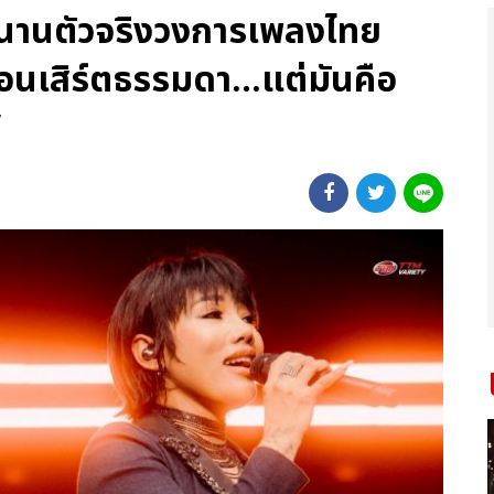
นานตัวจริงวงการเพลงไทย
ช่คอนเสิร์ตธรรมดา…แต่มันคือ
”