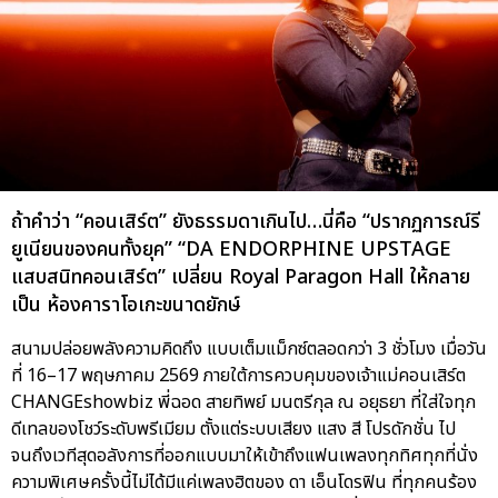
ถ้าคำว่า “คอนเสิร์ต” ยังธรรมดาเกินไป…นี่คือ “ปรากฏการณ์รี
ยูเนียนของคนทั้งยุค” “DA ENDORPHINE UPSTAGE
แสบสนิทคอนเสิร์ต” เปลี่ยน Royal Paragon Hall ให้กลาย
เป็น ห้องคาราโอเกะขนาดยักษ์
สนามปล่อยพลังความคิดถึง แบบเต็มแม็กซ์ตลอดกว่า 3 ชั่วโมง เมื่อวัน
ที่ 16–17 พฤษภาคม 2569 ภายใต้การควบคุมของเจ้าแม่คอนเสิร์ต
CHANGEshowbiz พี่ฉอด สายทิพย์ มนตรีกุล ณ อยุธยา ที่ใส่ใจทุก
ดีเทลของโชว์ระดับพรีเมียม ตั้งแต่ระบบเสียง แสง สี โปรดักชั่น ไป
จนถึงเวทีสุดอลังการที่ออกแบบมาให้เข้าถึงแฟนเพลงทุกทิศทุกที่นั่ง
ความพิเศษครั้งนี้ไม่ได้มีแค่เพลงฮิตของ ดา เอ็นโดรฟิน ที่ทุกคนร้อง