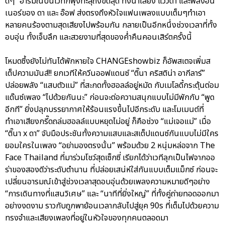
ดีๆ” อารมณ์บนเวทีก็พุ่งทะลุถึงขีดสุด ทั้งน้ำเสียง แววตา และพลังอิน
เนอร์ของ ดา และ อ๊อฟ ส่งตรงถึงหัวใจแฟนเพลงแบบเต็มๆทำเอา
หลายคนร้องตามสุดเสียงไปพร้อมกัน กลายเป็นอีกหนึ่งช่วงเวลาที่ทั้ง
อบอุ่น ทั้งเจ็บลึก และสวยงามที่สุดของค่ำคืนคอนเสิร์ตครั้งนี้
โหมดซึ้งยังไม่ทันได้พักหายใจ CHANGEshowbiz ก็อัพสเตจเพิ่มส
เต็ปความมันส์!! ยกเวทีให้ควีนออฟแดนซ์ “ติ๊นา คริสติน่า อากีลาร์”
ปล่อยพลัง “แสบตัวแม่” ที่สะกดทั้งฮอลล์อยู่หมัด กับเมโลดี้กระตุ้นต่อม
แด๊นซ์เพลง “ไปด้วยกันนะ” ก่อนจะต่อความสนุกแบบไม่มีพักกับ “พูด
อีกที” ยิ่งปลุกบรรยากาศให้ร้อนแรงขึ้นไปอีกระดับ และโมเมนต์ที่
ทำเอาเสียงกรี๊ดถล่มฮอลล์แบบหยุดไม่อยู่ ก็คือช่วง “แม่เจอแม่” เมื่อ
“ติ๊นา x ดา” จับมือประชันทั้งความแสบและสเต็ปแดนซ์กันแบบไม่มีใคร
ยอมใครในเพลง “อย่ามองตรงนั้น” พร้อมด้วย 2 หนุ่มหล่อจาก The
Face Thailand ที่มาร่วมโชว์สุดเซ็กซี่ เรียกได้ว่าเวทีลุกเป็นไฟจากออ
ร่าของสองดีว่าระดับตำนาน ที่ปล่อยเสน่ห์ใส่กันแบบเต็มแม็กซ์ ก่อนจะ
เปลี่ยนอารมณ์เข้าสู่ช่วงเวลาสุดอบอุ่นด้วยเพลงความหมายดีๆอย่าง
“การเดินทางที่แสนวิเศษ” และ “นาทีที่ยิ่งใหญ่” ที่ทั้งคู่ถ่ายทอดออกมา
อย่างงดงาม ราวกับถูกพาย้อนเวลากลับไปสู่ยุค 90s ที่เต็มไปด้วยความ
ทรงจำและเสียงเพลงที่อยู่ในหัวใจของทุกคนตลอดมา