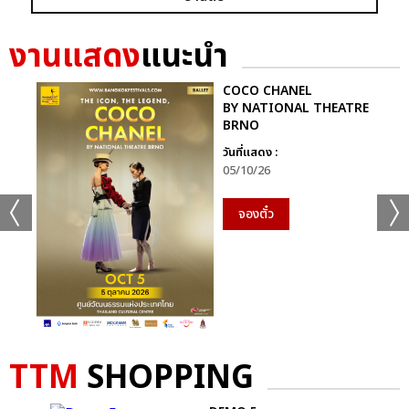
ก็ยังคงอยู่ในหัวใจของแฟนเพลงเสมอไม่มีวันเปลี่ยน
งานแสดง
แนะนำ
นี่จึงไม่ใช่เพียงคอนเสิร์ตธรรมดา…แต่มันคือ “การเดินทางที่ไม่มีวัน
จบ” ของศิลปินผู้เป็นตำนานตัวจริงของวงการเพลงไทย ที่ยังคงสร้าง
COCO CHANEL
แรงบันดาลใจและความสุขให้ผู้ฟังเสมอ
BY NATIONAL THEATRE
BRNO
ติดตามภาพบรรยากาศเพิ่มเติมได้ทุกช่องทางของ CHANGE2561
วันที่แสดง :
และ CHANGEshowbiz แล้วเจอกันใหม่กับ #คอนเสิร์ตพี่
05/10/26
ฉอดCHANGEshowbiz ที่พร้อมสร้างตำนานครั้งใหม่อีกครั้งเร็วๆ นี้
จองตั๋ว
อัลบั้ม
รูป
TTM
SHOPPING