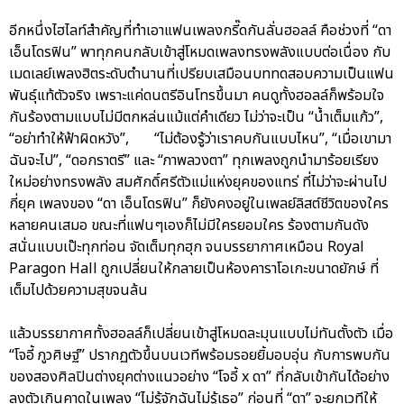
อีกหนึ่งไฮไลท์สำคัญที่ทำเอาแฟนเพลงกรี๊ดกันลั่นฮอลล์ คือช่วงที่ “ดา
เอ็นโดรฟิน” พาทุกคนกลับเข้าสู่โหมดเพลงทรงพลังแบบต่อเนื่อง กับ
เมดเลย์เพลงฮิตระดับตำนานที่เปรียบเสมือนบททดสอบความเป็นแฟน
พันธุ์แท้ตัวจริง เพราะแค่ดนตรีอินโทรขึ้นมา คนดูทั้งฮอลล์ก็พร้อมใจ
กันร้องตามแบบไม่มีตกหล่นแม้แต่คำเดียว ไม่ว่าจะเป็น “น้ำเต็มแก้ว”,
“อย่าทำให้ฟ้าผิดหวัง”, “ไม่ต้องรู้ว่าเราคบกันแบบไหน”, “เมื่อเขามา
ฉันจะไป”, “ดอกราตรี” และ “ภาพลวงตา” ทุกเพลงถูกนำมาร้อยเรียง
ใหม่อย่างทรงพลัง สมศักดิ์ศรีตัวแม่แห่งยุคของแทร่ ที่ไม่ว่าจะผ่านไป
กี่ยุค เพลงของ “ดา เอ็นโดรฟิน” ก็ยังคงอยู่ในเพลย์ลิสต์ชีวิตของใคร
หลายคนเสมอ ขณะที่แฟนๆเองก็ไม่มีใครยอมใคร ร้องตามกันดัง
สนั่นแบบเป๊ะทุกท่อน จัดเต็มทุกฮุก จนบรรยากาศเหมือน Royal
Paragon Hall ถูกเปลี่ยนให้กลายเป็นห้องคาราโอเกะขนาดยักษ์ ที่
เต็มไปด้วยความสุขจนล้น
แล้วบรรยากาศทั้งฮอลล์ก็เปลี่ยนเข้าสู่โหมดละมุนแบบไม่ทันตั้งตัว เมื่อ
“โจอี้ ภูวศิษฐ์” ปรากฏตัวขึ้นบนเวทีพร้อมรอยยิ้มอบอุ่น กับการพบกัน
ของสองศิลปินต่างยุคต่างแนวอย่าง “โจอี้ x ดา” ที่กลับเข้ากันได้อย่าง
ลงตัวเกินคาดในเพลง “ไม่รู้จักฉันไม่รู้เธอ” ก่อนที่ “ดา” จะยกเวทีให้