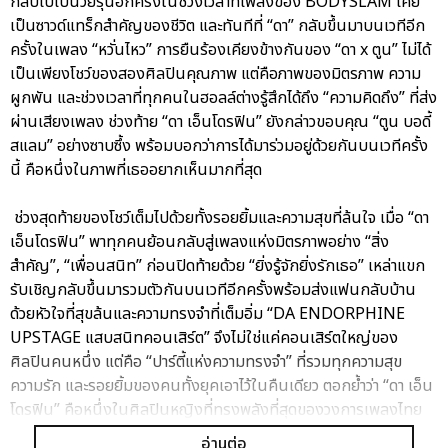
กลับไปเป็นวัยรุ่นอีกครั้งในช่วงเวลาที่เพลงของ BODYSLAM เคย
เป็นซาวด์แทร็กสำคัญของชีวิต และทันทีที่ “ดา” กลับขึ้นมาบนเวทีอีก
ครั้งในเพลง “หวั่นไหว” การยืนร้องเคียงข้างกันของ “ดา x ตูน” ไม่ได้
เป็นเพียงโชว์ของสองศิลปินคุณภาพ แต่คือภาพของมิตรภาพ ความ
ผูกพัน และช่วงเวลาที่ทุกคนในฮอลล์ต่างรู้สึกได้ถึง “ความคิดถึง” ที่ส่ง
ผ่านเสียงเพลง ช่วงท้าย “ดา เอ็นโดรฟิน” ยังกล่าวขอบคุณ “ตูน บอดี้
สแลม” อย่างซาบซึ้ง พร้อมบอกว่าการได้มาร่วมอยู่ด้วยกันบนเวทีครั้ง
นี้ คือหนึ่งในภาพที่เธออยากเห็นมากที่สุด
ช่วงสุดท้ายของโชว์เต็มไปด้วยทั้งรอยยิ้มและความสุขที่ล้นใจ เมื่อ “ดา
เอ็นโดรฟิน” พาทุกคนย้อนกลับสู่เพลงแห่งมิตรภาพอย่าง “สิ่ง
สำคัญ”, “เพื่อนสนิท” ก่อนปิดท้ายด้วย “ยิ่งรู้จักยิ่งรักเธอ” เหล่าแขก
รับเชิญกลับขึ้นมารวมตัวกันบนเวทีอีกครั้งพร้อมส่งแฟนกลับบ้าน
ด้วยหัวใจที่สุขล้นและความทรงจำที่เต็มอิ่ม “DA ENDORPHINE
UPSTAGE แสบสนิทคอนเสิร์ต” จึงไม่ใช่แค่คอนเสิร์ตใหญ่ของ
ศิลปินคนหนึ่ง แต่คือ “ปาร์ตี้แห่งความทรงจำ” ที่รวมทุกความสุข
ความรัก และรอยยิ้มของคนทั้งยุคเอาไว้ในคืนเดียว ตอกย้ำว่า “ดา เอ็น
โดรฟิน” คือหนึ่งในศิลปินหญิงที่ทรงพลังที่สุดของวงการเพลงไทย
และไม่ว่าเวลาจะผ่านไปนานแค่ไหน…ทุกบทเพลงของ “ดา เอ็นโดรฟิน”
อ่านต่อ