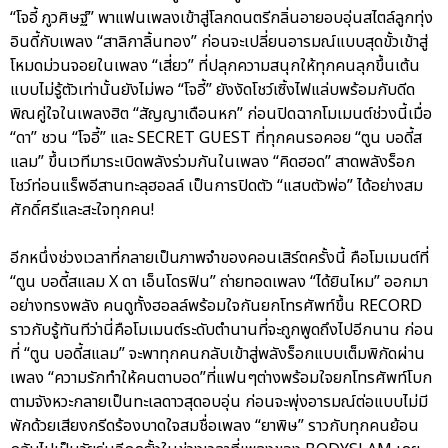
“โจอี้ ภูวศิษฐ์” พาแฟนเพลงเข้าสู่โลกดนตรีกลิ่นอายอบอุ่นสไตล์ลูกทุ่ง
อินดี้กับเพลง “สาลิกาลิ้นทอง” ก่อนจะเปลี่ยนอารมณ์แบบสุดขั้วเข้าสู่
โหมดม่วนจอยในเพลง “เสี่ยว” ที่ปลุกความสนุกให้ทุกคนลุกขึ้นเต้น
แบบไม่รู้ตัวเท่านั้นยังไม่พอ “โจอี้” ยังงัดโชว์เซิ้งไฟแล่บพร้อมกับดีด
พิณคู่ใจในเพลงฮิต “สัญญาเดือนหก” ก่อนปิดฉากโมเมนต์ช่วงนี้เมื่อ
“ดา” ชวน “โจอี้” และ SECRET GUEST ที่ทุกคนรอคอย “ตูน บอดี้ส
แลม” ขึ้นเวทีมาระเบิดพลังร่วมกันในเพลง “คิดฮอด” สาดพลังร็อก
โชว์ท่อนแร็พอีสานทะลุฮอลล์ เป็นการปิดตัว “แสบตัวพ่อ” ได้อย่างสม
ศักดิ์ศรีและสะใจทุกคน!
อีกหนึ่งช่วงเวลาที่กลายเป็นภาพจำของคอนเสิร์ตครั้งนี้ คือโมเมนต์ที่
“ตูน บอดี้สแลม X ดา เอ็นโดรฟิน” ถ่ายทอดเพลง “ได้ยินไหม” ออกมา
อย่างทรงพลัง คนดูทั้งฮอลล์พร้อมใจกันยกโทรศัพท์ขึ้น RECORD
ราวกับรู้ทันทีว่านี่คือโมเมนต์ระดับตำนานที่จะถูกพูดถึงไปอีกนาน ก่อน
ที่ “ตูน บอดี้สแลม” จะพาทุกคนกลับเข้าสู่พลังร็อกแบบเต็มพิกัดผ่าน
เพลง “ความรักทำให้คนตาบอด”ที่แฟนๆต่างพร้อมใจยกโทรศัพท์โบก
ตามจังหวะกลายเป็นทะเลดาวสุดอบอุ่น ก่อนจะพุ่งอารมณ์ต่อแบบไม่มี
พักด้วยเสียงกรีดร้องบาดใจสมชื่อเพลง “ยาพิษ” ราวกับทุกคนย้อน