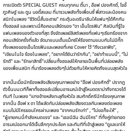
การเปิดตัว SPECIAL GUEST ครบทุกคน ติ๊นา , อ๊อฟ ปองศักดิ์, โจอี้
ภูวศิษฐ์ และ ตูน บอดี้สแลม ที่มารวมพลังทั้งเพื่อนซี้ พี่สาวและน้องคน
สนิทในเพลง “ชีวิตนี้สั้นจะตาย” กระตุ้นอะดรีนาลีนให้แฟนๆได้คึกกัน
ทั้งฮอลล์ และเพราะนี่คือคอนเสิร์ตของ “ดา เอ็นโดรฟิน” ศิลปินที่รู้ใจ
แฟนเพลงของตัวเองที่สุด จึงจัดเพลย์ลิสต์เพลงที่แฟนๆเรียกร้องจาก
คอนเสิร์ตครั้งที่แล้ว จัดมาแบบเต็มแม็กซ์ให้ร้องตามแบบกันไม่มีกั๊ก
ทั้งเพลงของเอ็นโดรฟินและเพลงที่เคย Cover ไว้ “ถึงเวลาฟัง”,
“เขียนในใจ ร้องในเพลง”, “อยากได้ยินว่ารักกัน”, “อย่าทำแบบนี้”, “ไม่
รักดี” และ “รักษาสิทธิ์”เปลี่ยนทั้งฮอลล์ให้กลายเป็นพื้นที่ปล่อยพลัง
ของเพื่อนสนิท ที่มาร้องเพลงดังๆไปด้วยกันให้หายคิดถึงแบบสุดหัวใจ
จากนั้นเมื่อนักร้องพลังเสียงคุณภาพอย่าง “อ๊อฟ ปองศักดิ์” ปรากฏ
ตัวขึ้นบนเวทีก็พาทั้งฮออล์เปลี่ยนอารมณ์เข้าสู่โหมดดราม่าถึงทรวงได้
ทันที ในเพลง “แทงข้างหลังทะลุถึงหัวใจ สมศักดิ์ศรีนักร้องคุณภาพ
จากนั้น อ๊อฟ x ดา ได้ผลัดกันปล่อยพลังเสียงดวลกันเพลงต่อเพลง
แบบไม่มีใครยอมใครผ่านเพลง “จากคนรักเก่า” , “ไม่ขอก็จะให้” ,
“ผู้ชายคนนี้กำลังหมดแรง” และ “เธอมีฉัน ฉันมีใคร” ที่ทั้งคู่ถ่ายทอด
อารมณ์ออกมาได้เจ็บลึกทุกประโยค และทันทีที่เข้าสู่เพลง “ดูแลเขาให้