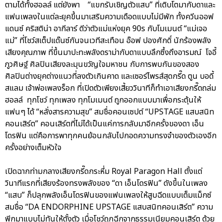
ตามได้ทั้งฮอลล์ แต่ยังพา “แขกรับเชิญตัวแสบ” ที่เติบโตมากับดาและ
แฟนเพลงในแต่ละยุคขึ้นมาเสริมความเดือดแบบไม่มีพัก ทั้งควีนออฟ
แดนซ์ คริสติน่า อากีลาร์ ดีว่าตัวแม่แห่งยุค 90s กับโมเมนต์ “แม่เจอ
แม่” ที่โชว์สเต็ปแด๊นซ์กันจนเวทีสะเทือน อ๊อฟ ปองศักดิ์ นักร้องพลัง
เสียงคุณภาพ ที่ขึ้นมาปะทะพลังดราม่ากับดาแบบลึกซึ้งถึงอารมณ์ โจอี้
ภูวศิษฐ์ ศิลปินเสียงละมุนขวัญใจมหาชน กับการพบกันของสอง
ศิลปินต่างยุคต่างแนวที่ลงตัวเกินคาด และเซอร์ไพรส์สุดกรี๊ด ตูน บอดี้
สแลม เจ้าพ่อเพลงร็อก ที่เปิดตัวเพียงเสี้ยววินาทีก็ทำเอาเสียงกรี๊ดถล่ม
ฮอลล์ ทุกโชว์ ทุกเพลง ทุกโมเมนต์ ถูกออกแบบมาเพื่อกระตุ้นให้
แฟนๆ ได้ “หลั่งสารความสุข” สมชื่อคอนเซปต์ “UPSTAGE แสบสนิท
คอนเสิร์ต” คอนเสิร์ตที่ไม่ได้เป็นแค่การกลับมาอีกครั้งของดา เอ็น
โดรฟิน แต่คือการพาทุกคนย้อนกลับไปกอดความทรงจำของตัวเองอีก
ครั้งอย่างเต็มหัวใจ
เปิดฉากท่ามกลางเสียงกรี๊ดกระหึ่ม Royal Paragon Hall ตั้งแต่
วินาทีแรกที่เสียงร้องทรงพลังของ “ดา เอ็นโดรฟิน” ดังขึ้นในเพลง
“แสบ” ก็ปลุกพลังเอ็นโดรฟินของแฟนเพลงให้สูบฉีดแบบเต็มแม็กซ์
สมชื่อ “DA ENDORPHINE UPSTAGE แสบสนิทคอนเสิร์ต” ความ
พีกมาแบบไม่ทันให้ตั้งตัว เมื่อโชว์ถูกฉีกจากธรรมเนียมคอนเสิร์ต ด้วย