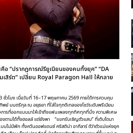
ี่คือ “ปรากฏการณ์รียูเนียนของคนทั้งยุค” “DA
์ต” เปลี่ยน Royal Paragon Hall ให้กลาย
 ชั่วโมง เมื่อวันที่ 16–17 พฤษภาคม 2569 ภายใต้การควบคุม
์ มนตรีกุล ณ อยุธยา ที่ใส่ใจทุกดีเทลของโชว์ระดับพรีเมียม
ลังการที่ออกแบบมาให้เข้าถึงแฟนเพลงทุกทิศทุกที่นั่ง ความพิเศษ
นร้องตามได้ทั้งฮอลล์ แต่ยังพา “แขกรับเชิญตัวแสบ” ที่เติบโตมา
่มีพัก ทั้งควีนออฟแดนซ์ คริสติน่า อากีลาร์ ดีว่าตัวแม่แห่งยุค