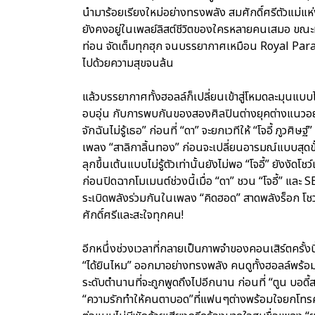
นำมาร้อยเรียงใหม่อย่างทรงพลัง สมศักดิ์ศรีตัวแม่แห่ง
ยังคงอยู่ในเพลย์ลิสต์ชีวิตของใครหลายคนเสมอ ขณะท
ท่อน จัดเต็มทุกฮุก จนบรรยากาศเหมือน Royal Parag
ไปด้วยความสุขจนล้น
แล้วบรรยากาศทั้งฮอลล์ก็เปลี่ยนเข้าสู่โหมดละมุนแบบไม่ท
อบอุ่น กับการพบกันของสองศิลปินต่างยุคต่างแนวอย่าง “
จักฉันไม่รู้เธอ” ก่อนที่ “ดา” จะยกเวทีให้ “โจอี้ ภูวศิ
เพลง “สาลิกาลิ้นทอง” ก่อนจะเปลี่ยนอารมณ์แบบสุดขั้
ลุกขึ้นเต้นแบบไม่รู้ตัวเท่านั้นยังไม่พอ “โจอี้” ยังง
ก่อนปิดฉากโมเมนต์ช่วงนี้เมื่อ “ดา” ชวน “โจอี้” แล
ระเบิดพลังร่วมกันในเพลง “คิดฮอด” สาดพลังร็อก โชว์
ศักดิ์ศรีและสะใจทุกคน!
อีกหนึ่งช่วงเวลาที่กลายเป็นภาพจำของคอนเสิร์ตครั้งน
“ได้ยินไหม” ออกมาอย่างทรงพลัง คนดูทั้งฮอลล์พร้อมใ
ระดับตำนานที่จะถูกพูดถึงไปอีกนาน ก่อนที่ “ตูน บอด
“ความรักทำให้คนตาบอด”ที่แฟนๆต่างพร้อมใจยกโทรศั