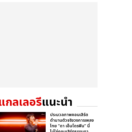
แกลเลอรี
แนะนำ
ประมวลภาพคอนเสิร์ต
ตำนานตัวจริงวงการเพลง
ไทย “ดา เอ็นโดรฟิน” นี่
ไม่ใช่คอนเสิร์ตธรรมดา…