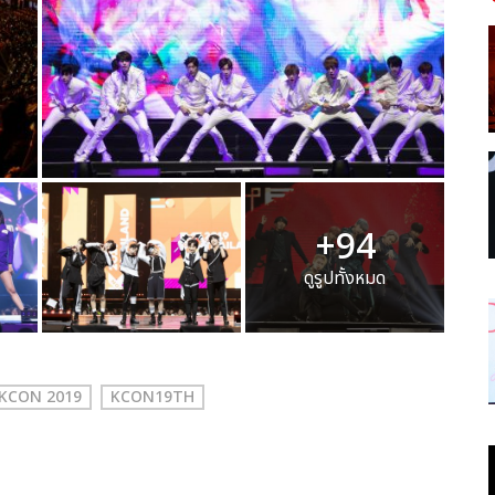
+94
ดูรูปทั้งหมด
KCON 2019
KCON19TH