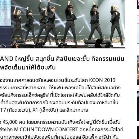
 ใหญ่ขึ้น สนุกขึ้น ศิลปินเยอะขึ้น กิจกรรมแน่น
พจัดเต็มมาให้ได้ชมกัน
มของงานเทศกาลดนตรีและคอนเวนชั่นระดับโลก KCON 2019
รรมเกาหลีที่หลากหลาย ให้แฟนเพลงเคป็อปได้สัมผัสกันอย่าง
0 พร้อมกิจกรรมเอ็กซ์คลูซีฟ ที่เปิดโอกาสให้แฟนคลับได้ใกล้ชิดกับ
ยค่ำคืนสุดฟินด้วยการยกโขยงศิลปินระดับท็อปของเกาหลีมาขึ้น
7 (ก๊อตเซเว่น), X1 (เอ็กซ์วัน) และอีกมากมาย
 45,000 คน โดยมหกรรมความบันเทิงครั้งใหญ่นี้จัดขึ้นเมื่อวัน
ก่อนจะถึงช่วง M COUNTDOWN CONCERT อีกหนึ่งกิจกรรมไฮไลท์
างทยอยเข้าไปจับจองพื้นที่ภายในฮอลล์ อิมแพ็ค อารีน่า กัน