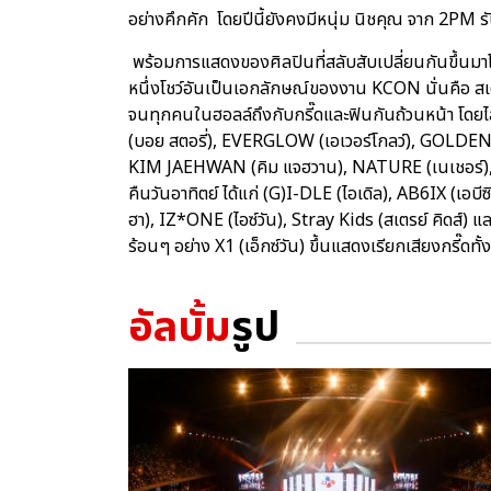
อย่างคึกคัก โดยปีนี้ยังคงมีหนุ่ม นิชคุณ จาก 2PM
พร้อมการแสดงของศิลปินที่สลับสับเปลี่ยนกันขึ้นม
หนึ่งโชว์อันเป็นเอกลักษณ์ของงาน KCON นั่นคือ สเต
จนทุกคนในฮอลล์ถึงกับกรี๊ดและฟินกันถ้วนหน้า โดยไลน
(บอย สตอรี่), EVERGLOW (เอเวอร์โกลว์), GOLDEN C
KIM JAEHWAN (คิม แจฮวาน), NATURE (เนเชอร์),
คืนวันอาทิตย์ ได้แก่ (G)I-DLE (ไอเดิล), AB6IX (
ฮา), IZ*ONE (ไอซ์วัน), Stray Kids (สเตรย์ คิดส์) แล
ร้อนๆ อย่าง X1 (เอ็กซ์วัน) ขึ้นแสดงเรียกเสียงกรี๊ดทั้
อัลบั้ม
รูป