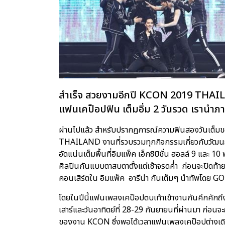
สำเร็จ สวยงามอีกปี KCON 2019 THAILAND
แฟนเคป็อปฟิน เต็มอิ่ม 2 วันรวด เรานำภา
ผ่านไปแล้ว สำหรับปรากฏการณ์ความฟินสองวันเต็
THAILAND งานที่รวบรวมทุกกิจกรรมเกี่ยวกับวัฒนธ
อัดแน่นเต็มพื้นที่อิมแพ็ค เอ็กซิบิชั่น ฮอลล์ 9 และ 1
ศิลปินกันแบบตาสบตาตั้งแต่เช้าจรดค่ำ ก่อนจะปิดท้า
คอนเสิร์ตใน อิมแพ็ค อารีน่า กันเต็มๆ นำทัพโดย GOT
โดยในปีนี้แฟนเพลงเคป็อปตบเท้าเข้างานกันคึกคักถึง
เสาร์และวันอาทิตย์ที่ 28-29 กันยายนที่ผ่านมา 
ของงาน KCON ซึ่งพอได้เวลาแฟนเพลงเคป็อปต่างเดินท