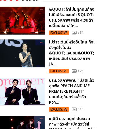
&QUOT;ถ้าไม่มีทุกคนก็คง
ไม่มีเพิร์ธ-แซนต้า&QUOT;
ประมวลภาพ เพิร์ธ-แซนต้า
เปลี่ยนฮอลล์ให...
EXCLUSIVE
: 34
ไม่ว่าจะวันนี้หรือวันไหน ก็จะ
ยังภูมิใจในตัว
&QUOT;แจบอม&QUOT;
เหมือนเดิม! ประมวลภาพ
JA...
EXCLUSIVE
: 28
ประมวลภาพงาน “มีสติแล้ว
ลูกพีช PEACH AND ME
PREMIERE NIGHT”
ปอนด์-ภูวินทร์ คลั่งรัก
หวา...
EXCLUSIVE
: 16
เคมีดี มวลสนุก! ประมวล
ภาพ “ดิว-ธี” เปิดตัวซีรีส์