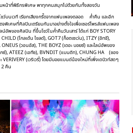
 รับหน้าที่พิธีกรพิเศษ พาทุกคนสนุกไปด้วยกันทั้งสองวัน
าโชว์บนเวที เรียกเสียงกรี๊ดจากแฟนเพลงตลอด ค่ำคืน และอีก
จพิเศษที่ศิลปินเตรียมกันมาอย่างตั้งใจเพื่อเซอร์ไพรส์แฟนเพลง
์อัพของศิลปิน ที่ขึ้นโชว์ในค่ำคืนวันเสาร์ ได้แก่ BOY STORY
HILD (โกลเด้น ไชลด์), GOT7 (ก็อตเซเว่น), ITZY (อิทจี),
 ONEUS (วอนอัส), THE BOYZ (เดอะ บอยซ์) และไลน์อัพของ
เอบีซิกซ์), ATEEZ (เอทีซ), BVNDIT (แบนดิท), CHUNG HA (ชอง
ะ VERIVERY (เวริเวรี่) โดยมีบอยแบนด์น้องใหม่ที่เพิ่งเดบิวท์สดๆ
ง 2 คืน