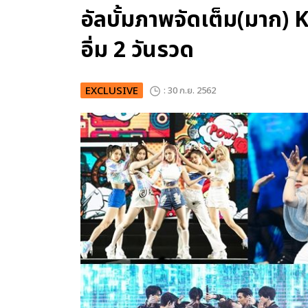
อัลบั้มภาพจัดเต็ม(มาก
อิ่ม 2 วันรวด
EXCLUSIVE
: 30 ก.ย. 2562