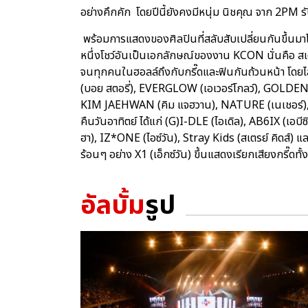
อย่างคึกคัก โดยปีนี้ยังคงมีหนุ่ม นิชคุณ จาก 2PM
พร้อมการแสดงของศิลปินที่สลับสับเปลี่ยนกันขึ้นม
หนึ่งโชว์อันเป็นเอกลักษณ์ของงาน KCON นั่นคือ สเต
จนทุกคนในฮอลล์ถึงกับกรี๊ดและฟินกันถ้วนหน้า โดยไลน
(บอย สตอรี่), EVERGLOW (เอเวอร์โกลว์), GOLDEN C
KIM JAEHWAN (คิม แจฮวาน), NATURE (เนเชอร์),
คืนวันอาทิตย์ ได้แก่ (G)I-DLE (ไอเดิล), AB6IX (
ฮา), IZ*ONE (ไอซ์วัน), Stray Kids (สเตรย์ คิดส์) แล
ร้อนๆ อย่าง X1 (เอ็กซ์วัน) ขึ้นแสดงเรียกเสียงกรี๊ดทั้
อัลบั้ม
รูป