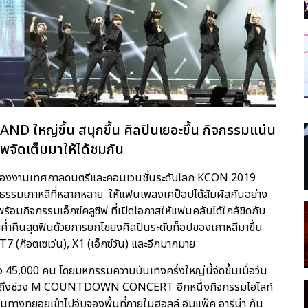
 ใหญ่ขึ้น สนุกขึ้น ศิลปินเยอะขึ้น กิจกรรมแน่น
พจัดเต็มมาให้ได้ชมกัน
มของงานเทศกาลดนตรีและคอนเวนชั่นระดับโลก KCON 2019
รรมเกาหลีที่หลากหลาย ให้แฟนเพลงเคป็อปได้สัมผัสกันอย่าง
0 พร้อมกิจกรรมเอ็กซ์คลูซีฟ ที่เปิดโอกาสให้แฟนคลับได้ใกล้ชิดกับ
ยค่ำคืนสุดฟินด้วยการยกโขยงศิลปินระดับท็อปของเกาหลีมาขึ้น
7 (ก๊อตเซเว่น), X1 (เอ็กซ์วัน) และอีกมากมาย
 45,000 คน โดยมหกรรมความบันเทิงครั้งใหญ่นี้จัดขึ้นเมื่อวัน
ก่อนจะถึงช่วง M COUNTDOWN CONCERT อีกหนึ่งกิจกรรมไฮไลท์
างทยอยเข้าไปจับจองพื้นที่ภายในฮอลล์ อิมแพ็ค อารีน่า กัน