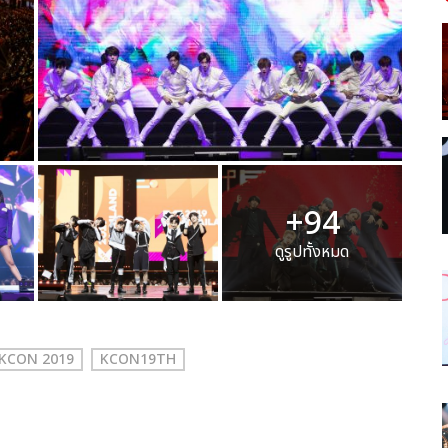
+94
ดูรูปทั้งหมด
KCON 2019
KCON19TH