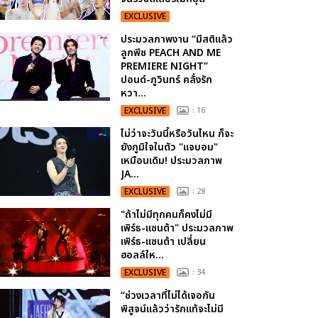
EXCLUSIVE
ประมวลภาพงาน “มีสติแล้ว
ลูกพีช PEACH AND ME
PREMIERE NIGHT”
ปอนด์-ภูวินทร์ คลั่งรัก
หวา...
EXCLUSIVE
: 16
ไม่ว่าจะวันนี้หรือวันไหน ก็จะ
ยังภูมิใจในตัว "แจบอม"
เหมือนเดิม! ประมวลภาพ
JA...
EXCLUSIVE
: 28
"ถ้าไม่มีทุกคนก็คงไม่มี
เพิร์ธ-แซนต้า" ประมวลภาพ
เพิร์ธ-แซนต้า เปลี่ยน
ฮอลล์ให...
EXCLUSIVE
: 34
“ช่วงเวลาที่ไม่ได้เจอกัน
พิสูจน์แล้วว่ารักแท้จะไม่มี