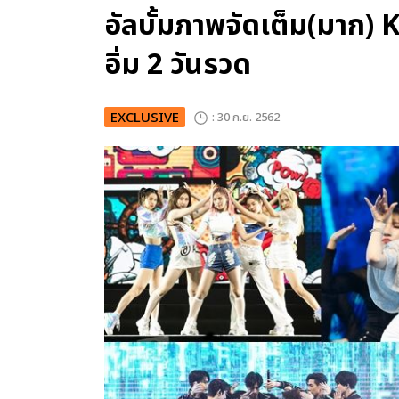
อัลบั้มภาพจัดเต็ม(มาก
อิ่ม 2 วันรวด
EXCLUSIVE
: 30 ก.ย. 2562