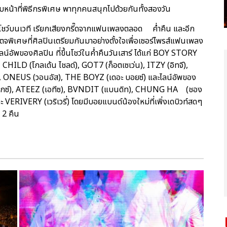
 รับหน้าที่พิธีกรพิเศษ พาทุกคนสนุกไปด้วยกันทั้งสองวัน
าโชว์บนเวที เรียกเสียงกรี๊ดจากแฟนเพลงตลอด ค่ำคืน และอีก
จพิเศษที่ศิลปินเตรียมกันมาอย่างตั้งใจเพื่อเซอร์ไพรส์แฟนเพลง
์อัพของศิลปิน ที่ขึ้นโชว์ในค่ำคืนวันเสาร์ ได้แก่ BOY STORY
HILD (โกลเด้น ไชลด์), GOT7 (ก็อตเซเว่น), ITZY (อิทจี),
 ONEUS (วอนอัส), THE BOYZ (เดอะ บอยซ์) และไลน์อัพของ
เอบีซิกซ์), ATEEZ (เอทีซ), BVNDIT (แบนดิท), CHUNG HA (ชอง
ะ VERIVERY (เวริเวรี่) โดยมีบอยแบนด์น้องใหม่ที่เพิ่งเดบิวท์สดๆ
ง 2 คืน