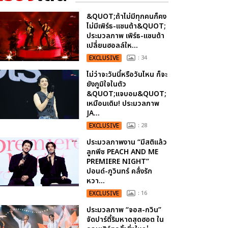
&QUOT;ถ้าไม่มีทุกคนก็คง
ไม่มีเพิร์ธ-แซนต้า&QUOT;
ประมวลภาพ เพิร์ธ-แซนต้า
เปลี่ยนฮอลล์ให...
EXCLUSIVE
: 34
ไม่ว่าจะวันนี้หรือวันไหน ก็จะ
ยังภูมิใจในตัว
&QUOT;แจบอม&QUOT;
เหมือนเดิม! ประมวลภาพ
JA...
EXCLUSIVE
: 28
ประมวลภาพงาน “มีสติแล้ว
ลูกพีช PEACH AND ME
PREMIERE NIGHT”
ปอนด์-ภูวินทร์ คลั่งรัก
หวา...
EXCLUSIVE
: 16
ประมวลภาพ “จอส-กวิน”
จัดปาร์ตี้ริมหาดสุดฮอต ใน