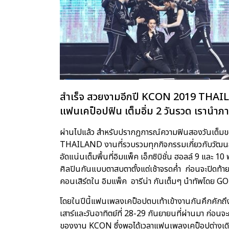
สำเร็จ สวยงามอีกปี KCON 2019 THAILAND
แฟนเคป็อปฟิน เต็มอิ่ม 2 วันรวด เรานำภา
ผ่านไปแล้ว สำหรับปรากฏการณ์ความฟินสองวันเต็
THAILAND งานที่รวบรวมทุกกิจกรรมเกี่ยวกับวัฒนธ
อัดแน่นเต็มพื้นที่อิมแพ็ค เอ็กซิบิชั่น ฮอลล์ 9 และ 1
ศิลปินกันแบบตาสบตาตั้งแต่เช้าจรดค่ำ ก่อนจะปิดท้า
คอนเสิร์ตใน อิมแพ็ค อารีน่า กันเต็มๆ นำทัพโดย GOT
โดยในปีนี้แฟนเพลงเคป็อปตบเท้าเข้างานกันคึกคักถึง
เสาร์และวันอาทิตย์ที่ 28-29 กันยายนที่ผ่านมา 
ของงาน KCON ซึ่งพอได้เวลาแฟนเพลงเคป็อปต่างเดินท