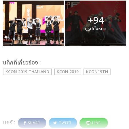
+94
ดูรูปทั้งหมด
เเท็กที่เกี่ยวข้อง :
KCON 2019 THAILAND
KCON 2019
KCON19TH
แชร์ :
SHARE
TWEET
LINE