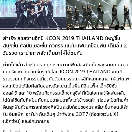
สำเร็จ สวยงามอีกปี KCON 2019 THAILAND ใหญ่ขึ้น
สนุกขึ้น ศิลปินเยอะขึ้น กิจกรรมแน่นแฟนเคป็อปฟิน เต็มอิ่ม 2
วันรวด เรานำภาพจัดเต็มมาให้ได้ชมกัน
ผ่านไปแล้ว สำหรับปรากฏการณ์ความฟินสองวันเต็มของงานเทศกาล
ดนตรีและคอนเวนชั่นระดับโลก KCON 2019 THAILAND งานที่
รวบรวมทุกกิจกรรมเกี่ยวกับวัฒนธรรมเกาหลีที่หลากหลาย ให้แฟนเพ
ลงเคป็อปได้สัมผัสกันอย่างอัดแน่นเต็มพื้นที่อิมแพ็ค เอ็กซิบิชั่น
ฮอลล์ 9 และ 10 พร้อมกิจกรรมเอ็กซ์คลูซีฟ ที่เปิดโอกาสให้แฟนคลับ
ได้ใกล้ชิดกับศิลปินกันแบบตาสบตาตั้งแต่เช้าจรดค่ำ ก่อนจะปิดท้ายค่ำ
คืนสุดฟินด้วยการยกโขยงศิลปินระดับท็อปของเกาหลีมาขึ้นคอนเสิร์ต
ใน อิมแพ็ค อารีน่า กันเต็มๆ นำทัพโดย GOT7 (ก๊อตเซเว่น), X1
(เอ็กซ์วัน) และอีกมากมาย