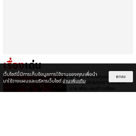
เรื่อง
เด่น
เว็บไซต์นี้มีการเก็บข้อมูลการใช้งานของคุณเพื่อนำ
&QUOT;ถ้าไม่มีทุกคนก็คงไม่มี
ตกลง
มาใช้วางแผนและบริหารเว็บไซต์
อ่านเพิ่มเติม
เพิร์ธ-แซนต้า&QUOT; ประมวล
ภาพ เพิร์ธ-แซนต้า เปลี่ยน
ฮอลล์ให...
EXCLUSIVE
: 34
ไม่ว่าจะวันนี้หรือวันไหน ก็จะยังภูมิใจ
ในตัว &QUOT;แจบอม&QUOT;
เหมือนเดิม! ประมวลภาพ JA...