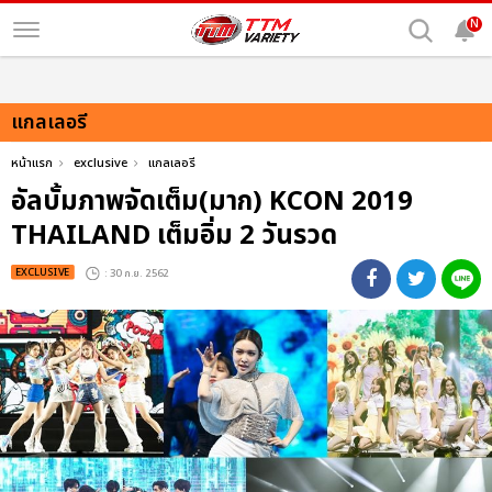
N
แกลเลอรี
หน้าแรก
exclusive
แกลเลอรี
อัลบั้มภาพจัดเต็ม(มาก) KCON 2019
THAILAND เต็มอิ่ม 2 วันรวด
EXCLUSIVE
: 30 ก.ย. 2562