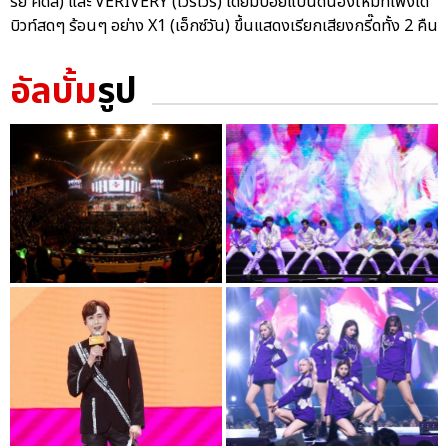
รย์ คิดส์) และ VERIVERY (เวริเวรี่) โดยมีบอยแบนด์น้องใหม่ที่เพิ่งเด
บิวท์สดๆ ร้อนๆ อย่าง X1 (เอ็กซ์วัน) ขึ้นแสดงเรียกเสียงกรี๊ดทั้ง 2 คืน
อัลบั้ม
รูป