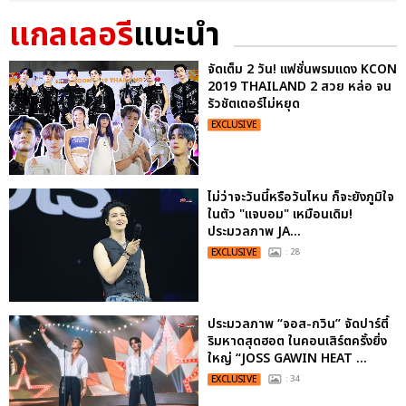
แกลเลอรี
แนะนำ
จัดเต็ม 2 วัน! แฟชั่นพรมแดง KCON
2019 THAILAND 2 สวย หล่อ จน
รัวชัตเตอร์ไม่หยุด
EXCLUSIVE
ไม่ว่าจะวันนี้หรือวันไหน ก็จะยังภูมิใจ
ในตัว "แจบอม" เหมือนเดิม!
ประมวลภาพ JA...
EXCLUSIVE
: 28
ประมวลภาพ “จอส-กวิน” จัดปาร์ตี้
ริมหาดสุดฮอต ในคอนเสิร์ตครั้งยิ่ง
ใหญ่ “JOSS GAWIN HEAT ...
EXCLUSIVE
: 34