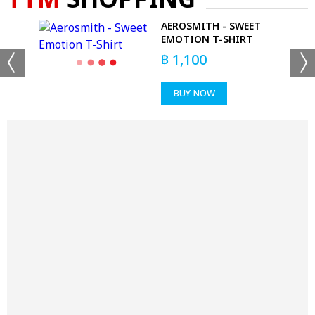
TTM
SHOPPING
GO
AEROSMITH - SWEET
EMOTION T-SHIRT
฿
1,100
BUY NOW