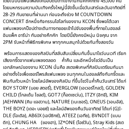
โดยในปีนี้แฟนเพลงเคป็อปตบเท้าเข้างานกันคึกคักถึง 45,000 คน
โดยมหกรรมความบันเทิงครั้งใหญ่นี้จัดขึ้นเมื่อวันเสาร์และวันอาทิตย์ที่
28-29 กันยายนที่ผ่านมา ก่อนจะถึงช่วง M COUNTDOWN
CONCERT อีกหนึ่งกิจกรรมไฮไลท์ของงาน KCON ซึ่งพอได้เวลา
แฟนเพลงเคป็อปต่างเดินทางทยอยเข้าไปจับจองพื้นที่ภายในฮอลล์
อิมแพ็ค อารีน่า กันอย่างคึกคัก โดยปีนี้ยังคงมีหนุ่ม นิชคุณ จาก
2PM รับหน้าที่พิธีกรพิเศษ พาทุกคนสนุกไปด้วยกันทั้งสองวัน
พร้อมการแสดงของศิลปินที่สลับสับเปลี่ยนกันขึ้นมาโชว์บนเวที เรียก
เสียงกรี๊ดจากแฟนเพลงตลอด ค่ำคืน และอีกหนึ่งโชว์อันเป็น
เอกลักษณ์ของงาน KCON นั่นคือ สเตจพิเศษที่ศิลปินเตรียมกันมา
อย่างตั้งใจเพื่อเซอร์ไพรส์แฟนเพลง จนทุกคนในฮอลล์ถึงกับกรี๊ดและ
ฟินกันถ้วนหน้า โดยไลน์อัพของศิลปิน ที่ขึ้นโชว์ในค่ำคืนวันเสาร์ ได้แก่
BOY STORY (บอย สตอรี่), EVERGLOW (เอเวอร์โกลว์), GOLDEN
CHILD (โกลเด้น ไชลด์), GOT7 (ก็อตเซเว่น), ITZY (อิทจี), KIM
JAEHWAN (คิม แจฮวาน), NATURE (เนเชอร์), ONEUS (วอนอัส),
THE BOYZ (เดอะ บอยซ์) และไลน์อัพของคืนวันอาทิตย์ ได้แก่ (G)I-
DLE (ไอเดิล), AB6IX (เอบีซิกซ์), ATEEZ (เอทีซ), BVNDIT (แบน
ดิท), CHUNG HA (ชองฮา), IZ*ONE (ไอซ์วัน), Stray Kids (สเต