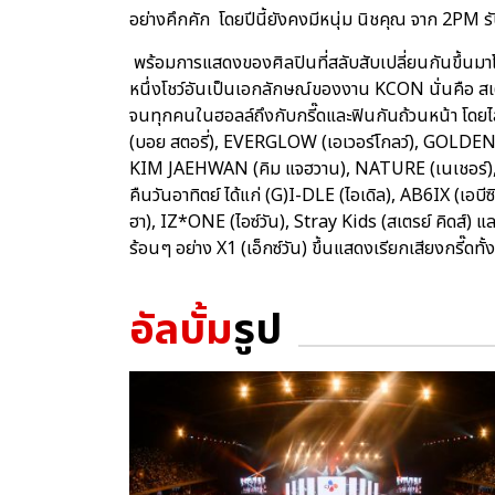
อย่างคึกคัก โดยปีนี้ยังคงมีหนุ่ม นิชคุณ จาก 2PM
พร้อมการแสดงของศิลปินที่สลับสับเปลี่ยนกันขึ้นม
หนึ่งโชว์อันเป็นเอกลักษณ์ของงาน KCON นั่นคือ สเต
จนทุกคนในฮอลล์ถึงกับกรี๊ดและฟินกันถ้วนหน้า โดยไลน
(บอย สตอรี่), EVERGLOW (เอเวอร์โกลว์), GOLDEN C
KIM JAEHWAN (คิม แจฮวาน), NATURE (เนเชอร์),
คืนวันอาทิตย์ ได้แก่ (G)I-DLE (ไอเดิล), AB6IX (
ฮา), IZ*ONE (ไอซ์วัน), Stray Kids (สเตรย์ คิดส์) แล
ร้อนๆ อย่าง X1 (เอ็กซ์วัน) ขึ้นแสดงเรียกเสียงกรี๊ดทั้
อัลบั้ม
รูป