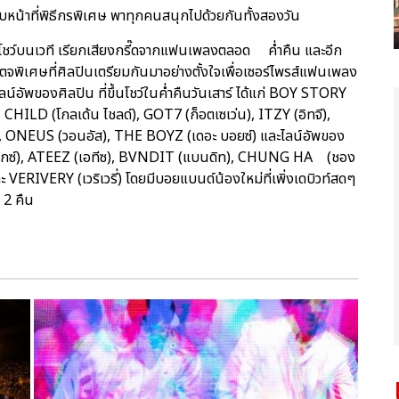
 รับหน้าที่พิธีกรพิเศษ พาทุกคนสนุกไปด้วยกันทั้งสองวัน
าโชว์บนเวที เรียกเสียงกรี๊ดจากแฟนเพลงตลอด ค่ำคืน และอีก
จพิเศษที่ศิลปินเตรียมกันมาอย่างตั้งใจเพื่อเซอร์ไพรส์แฟนเพลง
์อัพของศิลปิน ที่ขึ้นโชว์ในค่ำคืนวันเสาร์ ได้แก่ BOY STORY
HILD (โกลเด้น ไชลด์), GOT7 (ก็อตเซเว่น), ITZY (อิทจี),
 ONEUS (วอนอัส), THE BOYZ (เดอะ บอยซ์) และไลน์อัพของ
เอบีซิกซ์), ATEEZ (เอทีซ), BVNDIT (แบนดิท), CHUNG HA (ชอง
ะ VERIVERY (เวริเวรี่) โดยมีบอยแบนด์น้องใหม่ที่เพิ่งเดบิวท์สดๆ
ง 2 คืน