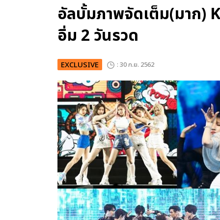
อัลบั้มภาพจัดเต็ม(มาก
อิ่ม 2 วันรวด
EXCLUSIVE
: 30 ก.ย. 2562