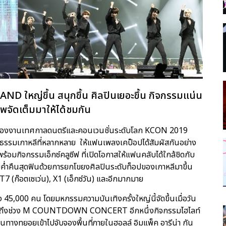
 ใหญ่ขึ้น สนุกขึ้น ศิลปินเยอะขึ้น กิจกรรมแน่น
พจัดเต็มมาให้ได้ชมกัน
มของงานเทศกาลดนตรีและคอนเวนชั่นระดับโลก KCON 2019
รรมเกาหลีที่หลากหลาย ให้แฟนเพลงเคป็อปได้สัมผัสกันอย่าง
0 พร้อมกิจกรรมเอ็กซ์คลูซีฟ ที่เปิดโอกาสให้แฟนคลับได้ใกล้ชิดกับ
ยค่ำคืนสุดฟินด้วยการยกโขยงศิลปินระดับท็อปของเกาหลีมาขึ้น
7 (ก๊อตเซเว่น), X1 (เอ็กซ์วัน) และอีกมากมาย
 45,000 คน โดยมหกรรมความบันเทิงครั้งใหญ่นี้จัดขึ้นเมื่อวัน
ก่อนจะถึงช่วง M COUNTDOWN CONCERT อีกหนึ่งกิจกรรมไฮไลท์
างทยอยเข้าไปจับจองพื้นที่ภายในฮอลล์ อิมแพ็ค อารีน่า กัน