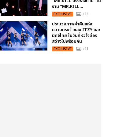
“MR.KILL มังงะสั่งตาย” ใน
งาน “MR.KILL...
EXCLUSIVE
: 14
ประมวลภาพค่ำคืนแห่ง
ความทรงจำของ ITZY และ
มิดจีไทย ในวันที่หัวใจส่อง
สว่างไปพร้อมกัน
EXCLUSIVE
: 11