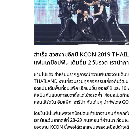
สำเร็จ สวยงามอีกปี KCON 2019 THAILAND
แฟนเคป็อปฟิน เต็มอิ่ม 2 วันรวด เรานำภา
ผ่านไปแล้ว สำหรับปรากฏการณ์ความฟินสองวันเต็
THAILAND งานที่รวบรวมทุกกิจกรรมเกี่ยวกับวัฒนธ
อัดแน่นเต็มพื้นที่อิมแพ็ค เอ็กซิบิชั่น ฮอลล์ 9 และ 1
ศิลปินกันแบบตาสบตาตั้งแต่เช้าจรดค่ำ ก่อนจะปิดท้า
คอนเสิร์ตใน อิมแพ็ค อารีน่า กันเต็มๆ นำทัพโดย GOT
โดยในปีนี้แฟนเพลงเคป็อปตบเท้าเข้างานกันคึกคักถึง
เสาร์และวันอาทิตย์ที่ 28-29 กันยายนที่ผ่านมา 
ของงาน KCON ซึ่งพอได้เวลาแฟนเพลงเคป็อปต่างเดินท