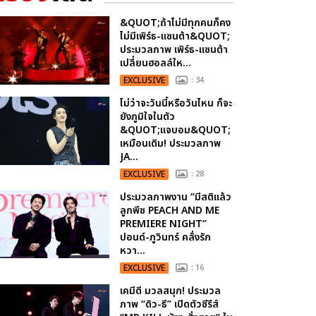
&QUOT;ถ้าไม่มีทุกคนก็คง
ไม่มีเพิร์ธ-แซนต้า&QUOT;
ประมวลภาพ เพิร์ธ-แซนต้า
เปลี่ยนฮอลล์ให...
EXCLUSIVE
: 34
ไม่ว่าจะวันนี้หรือวันไหน ก็จะ
ยังภูมิใจในตัว
&QUOT;แจบอม&QUOT;
เหมือนเดิม! ประมวลภาพ
JA...
EXCLUSIVE
: 28
ประมวลภาพงาน “มีสติแล้ว
ลูกพีช PEACH AND ME
PREMIERE NIGHT”
ปอนด์-ภูวินทร์ คลั่งรัก
หวา...
EXCLUSIVE
: 16
เคมีดี มวลสนุก! ประมวล
ภาพ “ดิว-ธี” เปิดตัวซีรีส์