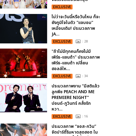
EXCLUSIVE
ไม่ว่าจะวันนี้หรือวันไหน ก็จะ
ยังภูมิใจในตัว "แจบอม"
เหมือนเดิม! ประมวลภาพ
JA...
EXCLUSIVE
: 28
"ถ้าไม่มีทุกคนก็คงไม่มี
เพิร์ธ-แซนต้า" ประมวลภาพ
เพิร์ธ-แซนต้า เปลี่ยน
ฮอลล์ให...
EXCLUSIVE
: 34
ประมวลภาพงาน “มีสติแล้ว
ลูกพีช PEACH AND ME
PREMIERE NIGHT”
ปอนด์-ภูวินทร์ คลั่งรัก
หวา...
EXCLUSIVE
: 16
ประมวลภาพ “จอส-กวิน”
จัดปาร์ตี้ริมหาดสุดฮอต ใน