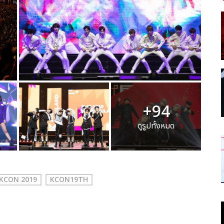
+94
ดูรูปทั้งหมด
KCON 2019
KCON19TH