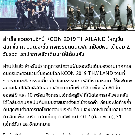
สำเร็จ สวยงามอีกปี KCON 2019 THAILAND ใหญ่ขึ้น
สนุกขึ้น ศิลปินเยอะขึ้น กิจกรรมแน่นแฟนเคป็อปฟิน เต็มอิ่ม 2
วันรวด เรานำภาพจัดเต็มมาให้ได้ชมกัน
ผ่านไปแล้ว สำหรับปรากฏการณ์ความฟินสองวันเต็มของงานเทศกาล
ดนตรีและคอนเวนชั่นระดับโลก KCON 2019 THAILAND งานที่
รวบรวมทุกกิจกรรมเกี่ยวกับวัฒนธรรมเกาหลีที่หลากหลาย ให้แฟนเพ
ลงเคป็อปได้สัมผัสกันอย่างอัดแน่นเต็มพื้นที่อิมแพ็ค เอ็กซิบิชั่น
ฮอลล์ 9 และ 10 พร้อมกิจกรรมเอ็กซ์คลูซีฟ ที่เปิดโอกาสให้แฟนคลับ
ได้ใกล้ชิดกับศิลปินกันแบบตาสบตาตั้งแต่เช้าจรดค่ำ ก่อนจะปิดท้ายค่ำ
คืนสุดฟินด้วยการยกโขยงศิลปินระดับท็อปของเกาหลีมาขึ้นคอนเสิร์ต
ใน อิมแพ็ค อารีน่า กันเต็มๆ นำทัพโดย GOT7 (ก๊อตเซเว่น), X1
(เอ็กซ์วัน) และอีกมากมาย