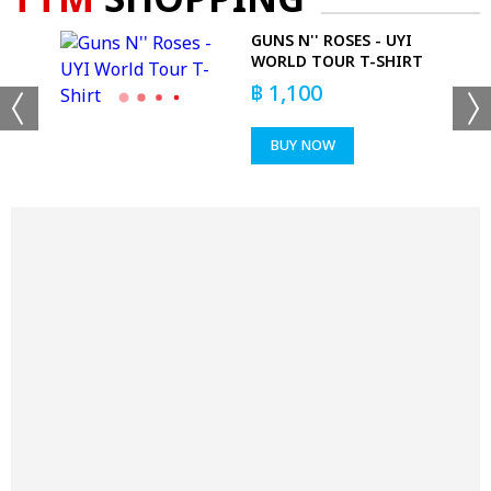
TTM
SHOPPING
GUNS N'' ROSES - UYI
WORLD TOUR T-SHIRT
฿
1,100
BUY NOW