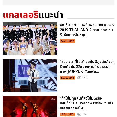
แกลเลอรี
แนะนำ
จัดเต็ม 2 วัน! แฟชั่นพรมแดง KCON
2019 THAILAND 2 สวย หล่อ จน
รัวชัตเตอร์ไม่หยุด
EXCLUSIVE
“ช่วงเวลาที่ไม่ได้เจอกันพิสูจน์แล้วว่า
รักแท้จะไม่มีวันจางหาย” ประมวล
ภาพ JAEHYUN กับแฟน...
EXCLUSIVE
: 10
"ถ้าไม่มีทุกคนก็คงไม่มีเพิร์ธ-
แซนต้า" ประมวลภาพ เพิร์ธ-แซนต้า
เปลี่ยนฮอลล์ให...
EXCLUSIVE
: 34