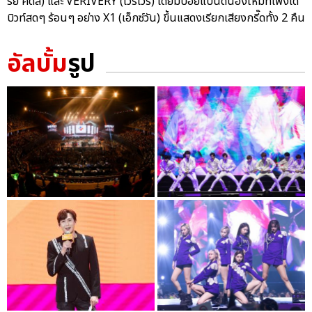
รย์ คิดส์) และ VERIVERY (เวริเวรี่) โดยมีบอยแบนด์น้องใหม่ที่เพิ่งเด
บิวท์สดๆ ร้อนๆ อย่าง X1 (เอ็กซ์วัน) ขึ้นแสดงเรียกเสียงกรี๊ดทั้ง 2 คืน
อัลบั้ม
รูป