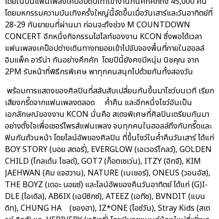
โดยในปีนี้แฟนเพลงเคป็อปตบเท้าเข้างานกันคึกคักถึง 45,000 คน
โดยมหกรรมความบันเทิงครั้งใหญ่นี้จัดขึ้นเมื่อวันเสาร์และวันอาทิตย์ที่
28-29 กันยายนที่ผ่านมา ก่อนจะถึงช่วง M COUNTDOWN
CONCERT อีกหนึ่งกิจกรรมไฮไลท์ของงาน KCON ซึ่งพอได้เวลา
แฟนเพลงเคป็อปต่างเดินทางทยอยเข้าไปจับจองพื้นที่ภายในฮอลล์
อิมแพ็ค อารีน่า กันอย่างคึกคัก โดยปีนี้ยังคงมีหนุ่ม นิชคุณ จาก
2PM รับหน้าที่พิธีกรพิเศษ พาทุกคนสนุกไปด้วยกันทั้งสองวัน
พร้อมการแสดงของศิลปินที่สลับสับเปลี่ยนกันขึ้นมาโชว์บนเวที เรียก
เสียงกรี๊ดจากแฟนเพลงตลอด ค่ำคืน และอีกหนึ่งโชว์อันเป็น
เอกลักษณ์ของงาน KCON นั่นคือ สเตจพิเศษที่ศิลปินเตรียมกันมา
อย่างตั้งใจเพื่อเซอร์ไพรส์แฟนเพลง จนทุกคนในฮอลล์ถึงกับกรี๊ดและ
ฟินกันถ้วนหน้า โดยไลน์อัพของศิลปิน ที่ขึ้นโชว์ในค่ำคืนวันเสาร์ ได้แก่
BOY STORY (บอย สตอรี่), EVERGLOW (เอเวอร์โกลว์), GOLDEN
CHILD (โกลเด้น ไชลด์), GOT7 (ก็อตเซเว่น), ITZY (อิทจี), KIM
JAEHWAN (คิม แจฮวาน), NATURE (เนเชอร์), ONEUS (วอนอัส),
THE BOYZ (เดอะ บอยซ์) และไลน์อัพของคืนวันอาทิตย์ ได้แก่ (G)I-
DLE (ไอเดิล), AB6IX (เอบีซิกซ์), ATEEZ (เอทีซ), BVNDIT (แบน
ดิท), CHUNG HA (ชองฮา), IZ*ONE (ไอซ์วัน), Stray Kids (สเต