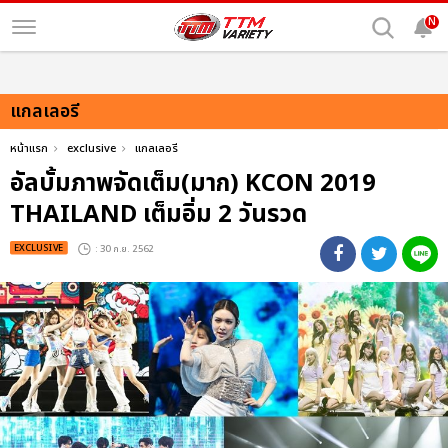
N
แกลเลอรี
หน้าแรก
exclusive
แกลเลอรี
อัลบั้มภาพจัดเต็ม(มาก) KCON 2019
THAILAND เต็มอิ่ม 2 วันรวด
EXCLUSIVE
: 30 ก.ย. 2562