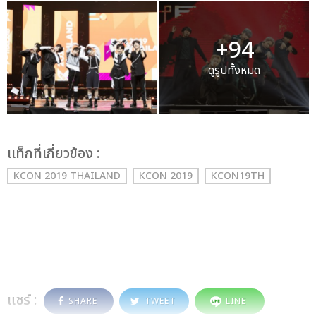
+94
ดูรูปทั้งหมด
เเท็กที่เกี่ยวข้อง :
KCON 2019 THAILAND
KCON 2019
KCON19TH
แชร์ :
SHARE
TWEET
LINE