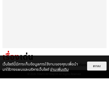
เรื่อง
เด่น
เว็บไซต์นี้มีการเก็บข้อมูลการใช้งานของคุณเพื่อนำ
เกี่ยวกับเรา
ติดต่อลงโฆษณา
ติดต่อเรา
&QUOT;ถ้าไม่มีทุกคนก็คงไม่มี
ตกลง
มาใช้วางแผนและบริหารเว็บไซต์
อ่านเพิ่มเติม
เพิร์ธ-แซนต้า&QUOT; ประมวล
© 2026
THAITICKETMAJOR
All Rights Reserved.
ภาพ เพิร์ธ-แซนต้า เปลี่ยน
ฮอลล์ให...
EXCLUSIVE
: 34
ไม่ว่าจะวันนี้หรือวันไหน ก็จะยังภูมิใจ
ในตัว &QUOT;แจบอม&QUOT;