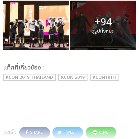
+94
ดูรูปทั้งหมด
เเท็กที่เกี่ยวข้อง :
KCON 2019 THAILAND
KCON 2019
KCON19TH
แชร์ :
SHARE
TWEET
LINE