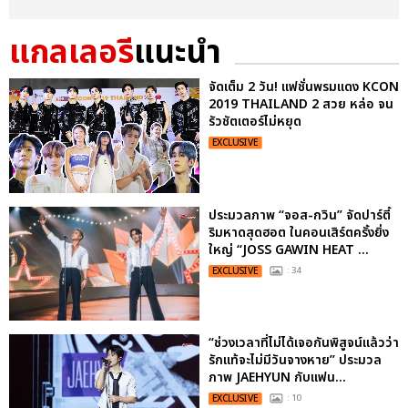
แกลเลอรี
แนะนำ
จัดเต็ม 2 วัน! แฟชั่นพรมแดง KCON
2019 THAILAND 2 สวย หล่อ จน
รัวชัตเตอร์ไม่หยุด
EXCLUSIVE
ประมวลภาพ “จอส-กวิน” จัดปาร์ตี้
ริมหาดสุดฮอต ในคอนเสิร์ตครั้งยิ่ง
ใหญ่ “JOSS GAWIN HEAT ...
EXCLUSIVE
: 34
“ช่วงเวลาที่ไม่ได้เจอกันพิสูจน์แล้วว่า
รักแท้จะไม่มีวันจางหาย” ประมวล
ภาพ JAEHYUN กับแฟน...
EXCLUSIVE
: 10