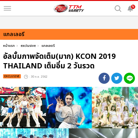
N
แกลเลอรี
หน้าแรก
exclusive
แกลเลอรี
อัลบั้มภาพจัดเต็ม(มาก) KCON 2019
THAILAND เต็มอิ่ม 2 วันรวด
EXCLUSIVE
: 30 ก.ย. 2562