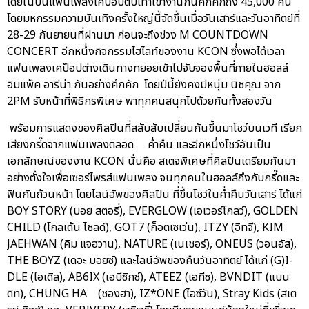
โดยในปีนี้แฟนเพลงเคป็อปตบเท้าเข้างานกันคึกคักถึง 45,000 คน
โดยมหกรรมความบันเทิงครั้งใหญ่นี้จัดขึ้นเมื่อวันเสาร์และวันอาทิตย์ที่
28-29 กันยายนที่ผ่านมา ก่อนจะถึงช่วง M COUNTDOWN
CONCERT อีกหนึ่งกิจกรรมไฮไลท์ของงาน KCON ซึ่งพอได้เวลา
แฟนเพลงเคป็อปต่างเดินทางทยอยเข้าไปจับจองพื้นที่ภายในฮอลล์
อิมแพ็ค อารีน่า กันอย่างคึกคัก โดยปีนี้ยังคงมีหนุ่ม นิชคุณ จาก
2PM รับหน้าที่พิธีกรพิเศษ พาทุกคนสนุกไปด้วยกันทั้งสองวัน
พร้อมการแสดงของศิลปินที่สลับสับเปลี่ยนกันขึ้นมาโชว์บนเวที เรียก
เสียงกรี๊ดจากแฟนเพลงตลอด ค่ำคืน และอีกหนึ่งโชว์อันเป็น
เอกลักษณ์ของงาน KCON นั่นคือ สเตจพิเศษที่ศิลปินเตรียมกันมา
อย่างตั้งใจเพื่อเซอร์ไพรส์แฟนเพลง จนทุกคนในฮอลล์ถึงกับกรี๊ดและ
ฟินกันถ้วนหน้า โดยไลน์อัพของศิลปิน ที่ขึ้นโชว์ในค่ำคืนวันเสาร์ ได้แก่
BOY STORY (บอย สตอรี่), EVERGLOW (เอเวอร์โกลว์), GOLDEN
CHILD (โกลเด้น ไชลด์), GOT7 (ก็อตเซเว่น), ITZY (อิทจี), KIM
JAEHWAN (คิม แจฮวาน), NATURE (เนเชอร์), ONEUS (วอนอัส),
THE BOYZ (เดอะ บอยซ์) และไลน์อัพของคืนวันอาทิตย์ ได้แก่ (G)I-
DLE (ไอเดิล), AB6IX (เอบีซิกซ์), ATEEZ (เอทีซ), BVNDIT (แบน
ดิท), CHUNG HA (ชองฮา), IZ*ONE (ไอซ์วัน), Stray Kids (สเต