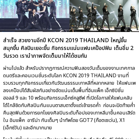
สำเร็จ สวยงามอีกปี KCON 2019 THAILAND ใหญ่ขึ้น
สนุกขึ้น ศิลปินเยอะขึ้น กิจกรรมแน่นแฟนเคป็อปฟิน เต็มอิ่ม 2
วันรวด เรานำภาพจัดเต็มมาให้ได้ชมกัน
ผ่านไปแล้ว สำหรับปรากฏการณ์ความฟินสองวันเต็มของงานเทศกาล
ดนตรีและคอนเวนชั่นระดับโลก KCON 2019 THAILAND งานที่
รวบรวมทุกกิจกรรมเกี่ยวกับวัฒนธรรมเกาหลีที่หลากหลาย ให้แฟนเพ
ลงเคป็อปได้สัมผัสกันอย่างอัดแน่นเต็มพื้นที่อิมแพ็ค เอ็กซิบิชั่น
ฮอลล์ 9 และ 10 พร้อมกิจกรรมเอ็กซ์คลูซีฟ ที่เปิดโอกาสให้แฟนคลับ
ได้ใกล้ชิดกับศิลปินกันแบบตาสบตาตั้งแต่เช้าจรดค่ำ ก่อนจะปิดท้ายค่ำ
คืนสุดฟินด้วยการยกโขยงศิลปินระดับท็อปของเกาหลีมาขึ้นคอนเสิร์ต
ใน อิมแพ็ค อารีน่า กันเต็มๆ นำทัพโดย GOT7 (ก๊อตเซเว่น), X1
(เอ็กซ์วัน) และอีกมากมาย