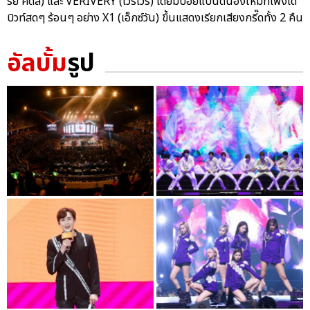
รย์ คิดส์) และ VERIVERY (เวริเวรี่) โดยมีบอยแบนด์น้องใหม่ที่เพิ่งเด
บิวท์สดๆ ร้อนๆ อย่าง X1 (เอ็กซ์วัน) ขึ้นแสดงเรียกเสียงกรี๊ดทั้ง 2 คืน
อัลบั้ม
รูป