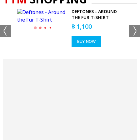
TTM
SHOPPING
PERS
DEFTONES - AROUND
THE FUR T-SHIRT
฿
1,100
BUY NOW