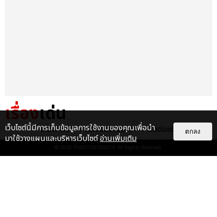
เรื่อง
เด่น
เว็บไซต์นี้มีการเก็บข้อมูลการใช้งานของคุณเพื่อนำ
เกี่ยวกับเรา
ติดต่อลงโฆษณา
ติดต่อเรา
&QUOT;ถ้าไม่มีทุกคนก็คงไม่มี
ตกลง
มาใช้วางแผนและบริหารเว็บไซต์
อ่านเพิ่มเติม
เพิร์ธ-แซนต้า&QUOT; ประมวล
© 2026
THAITICKETMAJOR
All Rights Reserved.
ภาพ เพิร์ธ-แซนต้า เปลี่ยน
ฮอลล์ให...
EXCLUSIVE
: 34
ไม่ว่าจะวันนี้หรือวันไหน ก็จะยังภูมิใจ
ในตัว &QUOT;แจบอม&QUOT;